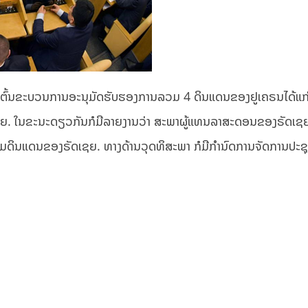
ເລີ່ມຕົ້ນຂະບວນການອະນຸມັດຮັບຮອງການລວມ 4 ດິນແດນຂອງຢູເຄຣນໄດ້ແກ
ດເຊຍ. ໃນຂະນະດຽວກັນກໍມີລາຍງານວ່າ ສະພາຜູ້ແທນລາສະດອນຂອງຣັດເຊຍ
ມດິນແດນຂອງຣັດເຊຍ. ທາງດ້ານວຸດທິສະພາ ກໍມີກໍານົດການຈັດການປະຊຸມ