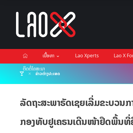
ເນື້ອຫາ
Lao Xperts
Lao X F
ຕິດຕໍ່ໂຄສະນາ
ຂ່າວຕ່າງປະເທດ
ລັດຖະສະພາຣັດເຊຍເລີ່ມຂະບວນກ
ກອງທັບຢູເຄຣນເດີນໜ້າຢຶດພື້ນທີ່ຄືນ