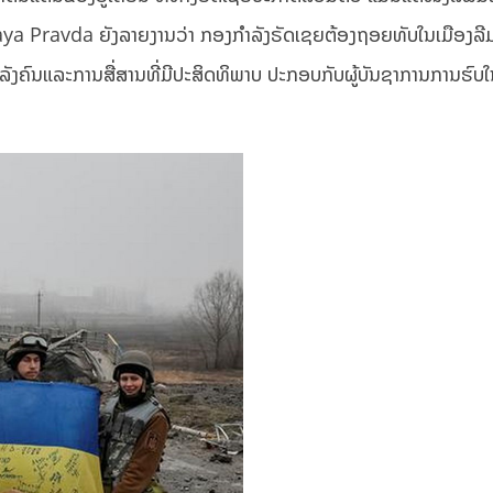
Pravda ຍັງລາຍງານວ່າ ກອງກໍາລັງຣັດເຊຍຕ້ອງຖອຍທັບໃນເມືອງລີ
ັງຄົນແລະການສື່ສານທີ່ມີປະສິດທິພາບ ປະກອບກັບຜູ້ບັນຊາການການຮົບໃນ