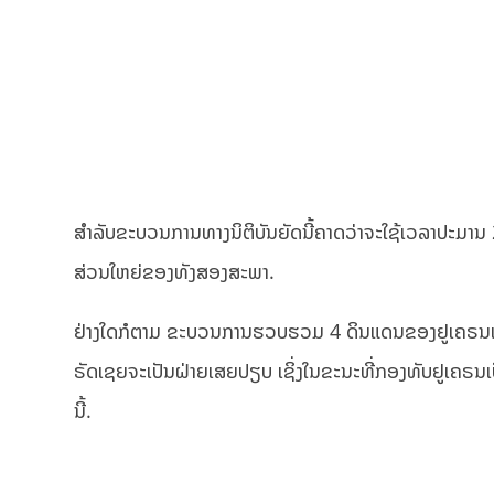
ສຳລັບຂະບວນການທາງນິຕິບັນຍັດນີ້ຄາດວ່າຈະໃຊ້ເວລາປະມານ 2
ສ່ວນໃຫຍ່ຂອງທັງສອງສະພາ.
ຢ່າງໃດກໍຕາມ ຂະບວນການຮວບຮວມ 4 ດິນແດນຂອງຢູເຄຣນແມ່ນມ
ຣັດເຊຍຈະເປັນຝ່າຍເສຍປຽບ ເຊິ່ງໃນຂະນະທີ່ກອງທັບຢູເຄຣນເປ
ນີ້.