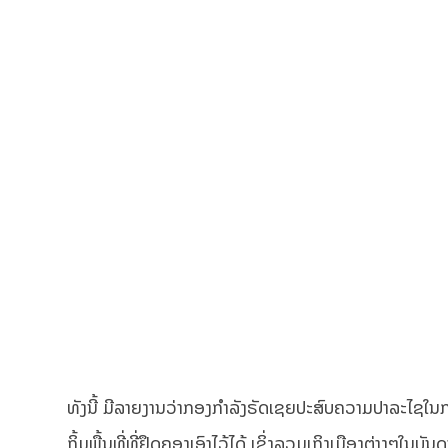
ທັງນີ້ ມີລາຍງານວ່າກອງກໍາລັງຣັດເຊຍປະສົບຄວາມປາລະໄຊໃ
ຖິ້ມພື້ນທີ່ທີ່ຢຶດຄອງເອົາໄວ້ໄດ້ ເຊິ່ງລວມເຖິງເມືອງຕ່າງໆໃ