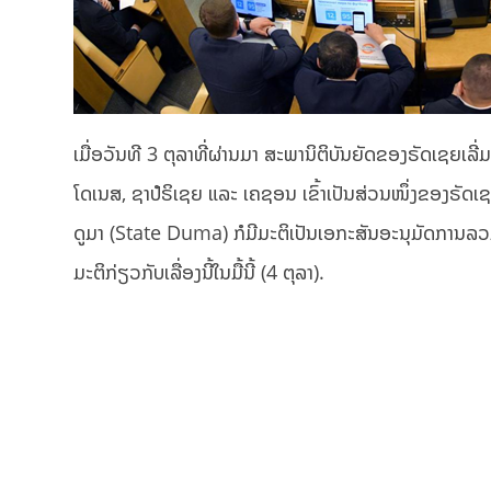
ເມື່ອວັນທີ 3 ຕຸລາທີ່ຜ່ານມາ ສະພານິຕິບັນຍັດຂອງຣັດເຊຍ
ໂດເນສ, ຊາປໍຣິເຊຍ ແລະ ເຄຊອນ ເຂົ້າເປັນສ່ວນໜຶ່ງຂອງຣັ
ດູມາ (State Duma) ກໍມີມະຕິເປັນເອກະສັນອະນຸມັດການລວ
ມະຕິກ່ຽວກັບເລື່ອງນີ້ໃນມື້ນີ້ (4 ຕຸລາ).