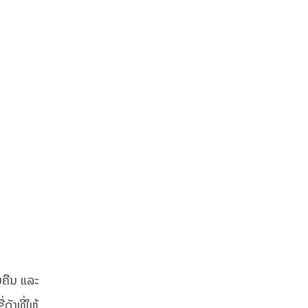
ຍຄືນ ແລະ
ດັງທີ່ໃຫ້