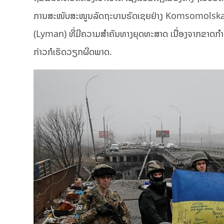
ການສະໜັບສະໜູນລັດຖະບານຣັດເຊຍຢ່າງ Komsomolskaya 
(Lyman) ທີ່ມີຄວາມສຳຄັນທາງຍຸດທະສາດ ເນື່ອງຈາກຂາດກໍາລ
ກ່າວກໍເຮັດວຽກຜິດພາດ.