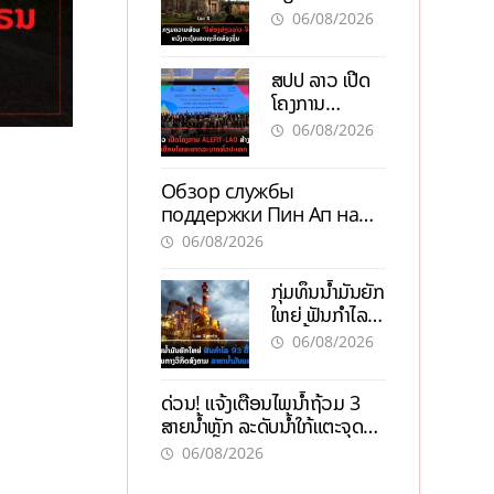
“ປີທ່ອງທ່ຽວ
06/08/2026
ລາວ-ຈີນ 2027”
ຫວັງກະຕຸ້ນ
ສປປ ລາວ ເປີດ
ເສດຖະກິດ
ໂຄງການ
ທ້ອງຖິ່ນ
ALERT-LAO
06/08/2026
ສ້າງຕາໜ່າງ
ເຕືອນໄພພະຍາດ
Обзор службы
ລະບາດທົ່ວ
поддержки Пин Ап на
ປະເທດ
официальном сайте с
06/08/2026
актуальной
информацией
ກຸ່ມທຶນນ້ຳມັນຍັກ
ໃຫຍ່ ຟັນກຳໄລ
93 ຕື້ໂດລາ
06/08/2026
ທ່າມກາງວິກິດ
ສົງຄາມ ລາຄາ
ດ່ວນ! ແຈ້ງເຕືອນໄພນໍ້າຖ້ວມ 3
ນໍ້າມັນແພງ
ສາຍນໍ້າຫຼັກ ລະດັບນໍ້າໃກ້ແຕະຈຸດ
ອັນຕະລາຍ
06/08/2026