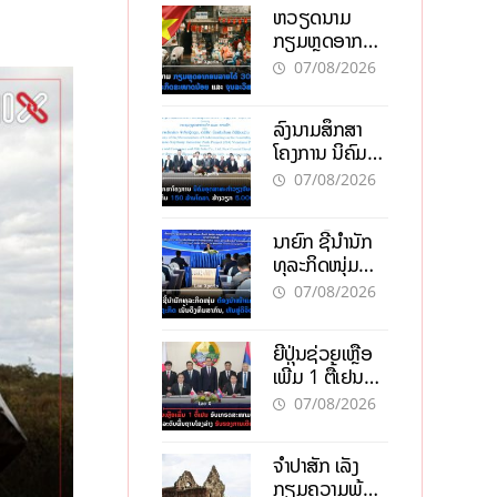
ຫວຽດນາມ
ກຽມຫຼຸດອາກອນ
ລາຍໄດ້ 30%
07/08/2026
ຫວັງອູ້ມທຸລະກິດ
ຂະໜາດນ້ອຍ
ລົງນາມສຶກສາ
ແລະ ຈຸນລະ
ໂຄງການ ນິຄົມ
ວິສາຫະກິດ
ອຸດສາຫະກຳ
07/08/2026
ວຽງຈັນ-ໄຊທານີ
ຕັ້ງເປົ້າດຶງທຶນ
ນາຍົກ ຊີ້ນຳນັກ
150 ລ້ານໂດລາ,
ທຸລະກິດໜຸ່ມ
ສ້າງວຽກ 5.000
ຕ້ອງນຳໜ້າແກ້
ຕຳແໜ່ງ
07/08/2026
ວິກິດເສດຖະກິດ
ເນັ້ນດຶງທຶນ
ຍີ່ປຸ່ນຊ່ວຍເຫຼືອ
ສາກົນ, ຫັນສູ່ດິຈິ
ເພີ່ມ 1 ຕື້ເຢນ
ຕອນ
ອັບເກຣດ
07/08/2026
ສະໜາມບິນວັດ
ໄຕ ຮັບຮອງການ
ຈຳປາສັກ ເລັ່ງ
ເຕີບໂຕ
ກຽມຄວາມພ້ອມ