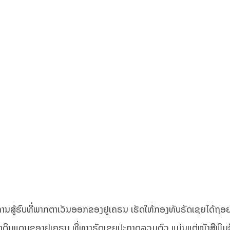
ນການສູ້ຮົບທີ່ພາກຕາເວັນອອກຂອງຢູເຄຣນ ເຮັດໃຫ້ກອງທັບຣັດເຊຍໄດ້ຖອ
ນບັນດາດິນແດນຂອງຢູເຄຣນ ທີ່ທາງຣັດເຊຍປະກາດລວມຕົວ ແມ່ນແຕ່ໜັງສືພິມຊື່