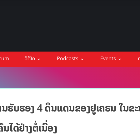
orum
ວິດີໂອ
Podcasts
Events
ກ
ານຮັບຮອງ 4 ດິນແດນຂອງຢູເຄຣນ ໃນຂະນ
ໄດ້ຢ່າງຕໍ່ເນື່ອງ