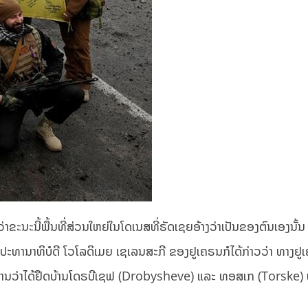
ຂະນະນີ້ພື້ນທີ່ສ່ວນໃຫຍ່ໃນໂດເນສທີ່ຣັດເຊຍອ້າງວ່າເປັນຂອງຕົນເອງນັ້ນ 
ປະທານາທິບໍດີ ໂວໂລດິເມຍ ເຊເລນສະກີ ຂອງຢູເຄຣນກໍໄດ້ກ່າວວ່າ ທາງຢູ
ານວ່າໄດ້ຢຶດບ້ານໂດຣບີເຊຟ (Drobysheve) ແລະ ທອສເກ (Torske) ທີ່