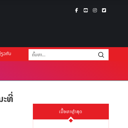
່ຽວກັບ
ະທີ່
ເນື້ອຫາຫຼ້າສຸດ