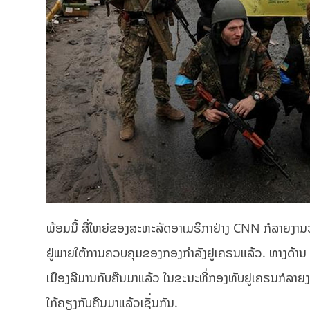
ພ້ອມນີ້ ສື່ໃຫຍ່ຂອງສະຫະລັດອາເມຣິກາຢ່າງ CNN ກໍລາຍງານວ່າ
ຢູ່ພາຍໃຕ້ການຄວບຄຸມຂອງກອງກໍາລັງຢູເຄຣນແລ້ວ. ທາງດ້ານ 
ເມືອງລີມານກັບຄືນມາແລ້ວ ໃນຂະນະທີ່ກອງທັບຢູເຄຣນກໍລາຍງ
ໃກ້ຄຽງກັບຄືນມາແລ້ວເຊັ່ນກັນ.