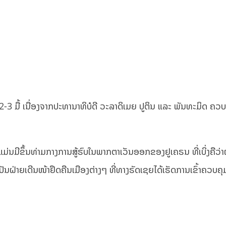
-3 ມື້ ເນື່ອງຈາກປະທານາທິບໍດີ ວະລາດິເມຍ ປູຕິນ ແລະ ພັນທະມິດ ຄວ
ີຂຶ້ນທ່າມກາງການສູ້ຮົບໃນພາກຕາເວັນອອກຂອງຢູເຄຣນ ທີ່ເບິ່ງຄືວ່າ
ັນຝ່າຍເດີນໜ້າຢຶດຄືນເມືອງຕ່າງໆ ທີ່ທາງຣັດເຊຍໄດ້ເຮັດການເຂົ້າຄວບຄ