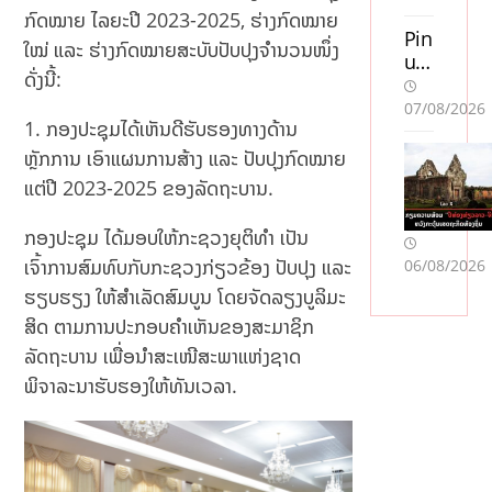
uta
ກົດໝາຍ ໄລຍະປີ 2023-2025, ຮ່າງກົດໝາຍ
n
Pin
ໃໝ່ ແລະ ຮ່າງກົດໝາຍສະບັບປັບປຸງຈໍານວນໜຶ່ງ
sve
up
ດັ່ງນີ້:
ns
Ca
k
sin
07/08/2026
1. ກອງປະຊຸມໄດ້ເຫັນດີຮັບຮອງທາງດ້ານ
lic
o
en
Oy
ຫຼັກການ ເອົາແຜນການສ້າງ ແລະ ປັບປຸງກົດໝາຍ
s
unl
ແຕ່ປີ 2023-2025 ຂອງລັດຖະບານ.
so
arı:
m
Mo
ກອງປະຊຸມ ໄດ້ມອບໃຫ້ກະຊວງຍຸຕິທຳ ເປັນ
acc
stb
ເຈົ້າການສົມທົບກັບກະຊວງກ່ຽວຂ້ອງ ປັບປຸງ ແລະ
06/08/2026
ept
et
era
AZ
ຮຽບຮຽງ ໃຫ້ສຳເລັດສົມບູນ ໂດຍຈັດລຽງບູລິມະ
r
ilə
ສິດ ຕາມການປະກອບຄຳເຫັນຂອງສະມາຊິກ
Sw
Mü
ລັດຖະບານ ເພື່ອນຳສະເໜີສະພາແຫ່ງຊາດ
ish
qa
:
yis
ພິຈາລະນາຮັບຮອງໃຫ້ທັນເວລາ.
En
əd
jä
ə
mf
Nə
öre
Tə