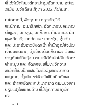
ທີ່ໄດ້ກຳນົດໃນມະຕິກອງປະຊຸມລັດຖະບານ ສະໄໝ
ສາມັນ ປະຈໍາເດືອນ ສິງຫາ 2022 ທີ່ຜ່ານມາ.
ໃນໂອກາດນີ້, ລັດຖະບານ ຮຽກຮ້ອງໃຫ້
ພະນັກງານ, ສະມາຊິກພັກ, ລັດຖະກອນ, ທະຫານ
ຕໍາຫຼວດ, ນັກຮຽນ, ນັກສຶກສາ, ກໍາມະກອນ, ນັກ
ທຸລະກິດ ທັງພາກລັດ ແລະ ເອກະຊົນ, ຊັ້ນຄົນ
ແລະ ປະຊາຊົນລາວບັນດາເຜົ່າ ຈົ່ງຍົກສູງນໍ້າໃຈເປັນ
ເຈົ້າປະເທດຊາດ, ຕັ້ງໜ້າປະຕິບັດສິດ ແລະ ພັນທະ
ຂອງຕົນໃຫ້ຄົບຖ້ວນ ຕາມທີ່ໄດ້ກໍານົດໄວ້ໃນລັດຖະ
ທໍາມະນູນ ແລະ ກົດໝາຍ, ເພີ່ມທະວີຄວາມ
ສາມັກຄີເປັນປຶກແຜ່ນ ໃນທົ່ວວົງສາຄະນາຍາດ
ແຫ່ງຊາດ, ຕັ້ງໜ້າປະຕິບັດໜ້າທີ່ປົກປັກຮັກສາ
ແລະ ສ້າງສາພັດທະນາປະເທດຊາດ ຕາມແນວທາງ
ປ່ຽນແປງໃໝ່ຮອບດ້ານ ທີ່ມີຫຼັກການຂອງພັກ
ເຮົາ.