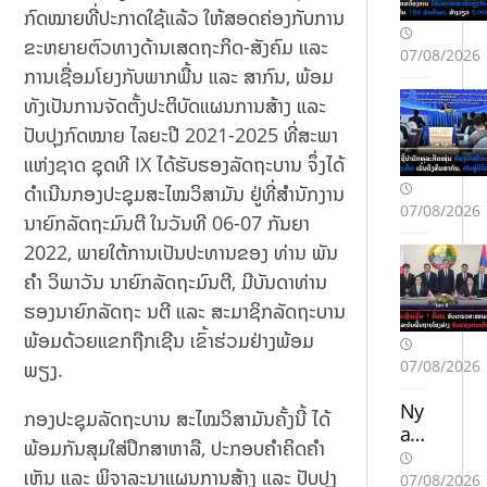
ກົດໝາຍທີ່ປະກາດໃຊ້ແລ້ວ ໃຫ້ສອດຄ່ອງກັບການ
ຂະຫຍາຍຕົວທາງດ້ານເສດຖະກິດ-ສັງຄົມ ແລະ
07/08/2026
ການເຊື່ອມໂຍງກັບພາກພື້ນ ແລະ ສາກົນ, ພ້ອມ
ທັງເປັນການຈັດຕັ້ງປະຕິບັດແຜນການສ້າງ ແລະ
ປັບປຸງກົດໝາຍ ໄລຍະປີ 2021-2025 ທີ່ສະພາ
ແຫ່ງຊາດ ຊຸດທີ IX ໄດ້ຮັບຮອງລັດຖະບານ ຈຶ່ງໄດ້
ດໍາເນີນກອງປະຊຸມສະໄໝວິສາມັນ ຢູ່ທີ່ສໍານັກງານ
07/08/2026
ນາຍົກລັດຖະມົນຕີ ໃນວັນທີ 06-07 ກັນຍາ
2022, ພາຍໃຕ້ການເປັນປະທານຂອງ ທ່ານ ພັນ
ຄໍາ ວິພາວັນ ນາຍົກລັດຖະມົນຕີ, ມີບັນດາທ່ານ
ຮອງນາຍົກລັດຖະ ນຕີ ແລະ ສະມາຊິກລັດຖະບານ
ພ້ອມດ້ວຍແຂກຖືກເຊີນ ເຂົ້າຮ່ວມຢ່າງພ້ອມ
07/08/2026
ພຽງ.
Ny
ກອງປະຊຸມລັດຖະບານ ສະໄໝວິສາມັນຄັ້ງນີ້ ໄດ້
a
ພ້ອມກັນສຸມໃສ່ປຶກສາຫາລື, ປະກອບຄໍາຄິດຄໍາ
cas
ເຫັນ ແລະ ພິຈາລະນາແຜນການສ້າງ ແລະ ປັບປຸງ
ino
07/08/2026