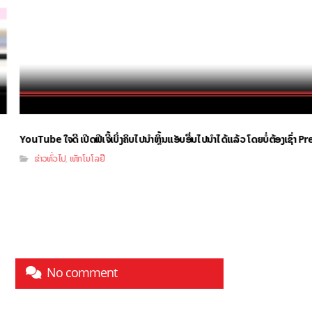
YouTube ໃຈດີ ເປີດຟີເຈີ້ເບິ່ງຄິບໄປນຳຫຼິ້ນແອັບອື່ນໄປນຳໄດ້ແລ້ວ ໂດຍບໍ່ຕ້ອງເຊົ່າ
ຂ່າວທົ່ວໄປ
ເທັກໂນໂລຢີ
,
No comment