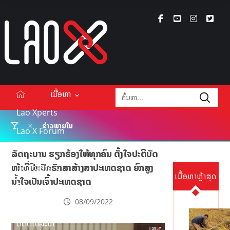
ເນື້ອຫາ
Lao Xperts
ຂ່າວພາຍໃນ
Lao X Forum
ວິດີໂອ
ລັດຖະບານ ຮຽກຮ້ອງໃຫ້ທຸກຄົນ ຕັ້ງໃຈປະຕິບັດ
ໜ້າທີ່ປົກປັກຮັກສາສ້າງສາປະເທດຊາດ ຍົກສູງ
Podcasts
ເນື້ອຫາຫຼ້າສຸດ
ນໍ້າໃຈເປັນເຈົ້າປະເທດຊາດ
Events
08/09/2022
ກ່ຽວກັບ
ຕິດຕໍ່ໂຄສະນາ