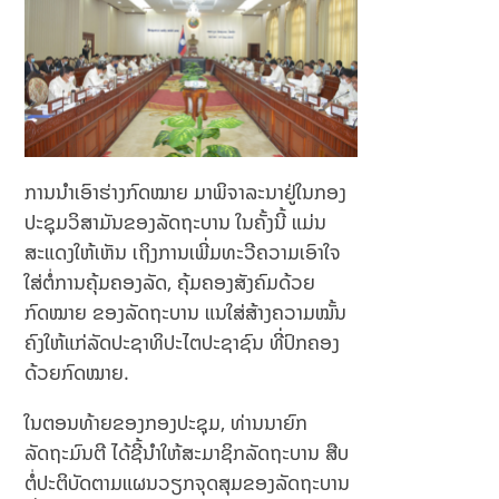
ການນໍາເອົາຮ່າງກົດໝາຍ ມາພິຈາລະນາຢູ່ໃນກອງ
ປະຊຸມວິສາມັນຂອງລັດຖະບານ ໃນຄັ້ງນີ້ ແມ່ນ
ສະແດງໃຫ້ເຫັນ ເຖິງການເພີ່ມທະວີຄວາມເອົາໃຈ
ໃສ່ຕໍ່ການຄຸ້ມຄອງລັດ, ຄຸ້ມຄອງສັງຄົມດ້ວຍ
ກົດໝາຍ ຂອງລັດຖະບານ ແນໃສ່ສ້າງຄວາມໝັ້ນ
ຄົງໃຫ້ແກ່ລັດປະຊາທິປະໄຕປະຊາຊົນ ທີ່ປົກຄອງ
ດ້ວຍກົດໝາຍ.
ໃນຕອນທ້າຍຂອງກອງປະຊຸມ, ທ່ານນາຍົກ
ລັດຖະມົນຕີ ໄດ້ຊີ້ນໍາໃຫ້ສະມາຊິກລັດຖະບານ ສືບ
ຕໍ່ປະຕິບັດຕາມແຜນວຽກຈຸດສຸມຂອງລັດຖະບານ