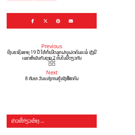
Previous
ຍິງບຣາຊິລອາຍຸ 19 ປີ ໃຫ້ກໍາເນີດລູກຝາແຝດຄົນລະພໍ່ ຫຼັງມີ
ເພດສຳພັນກັບຊາຍ 2 ຄົນໃນມື້ດຽວກັນ
Next
8 ກັນຍາ ວັນແຫ່ງການຮູ້ໜັງສືສາກົນ
ຂ່າວທີ່ກ່ຽວຂ້ອງ ...