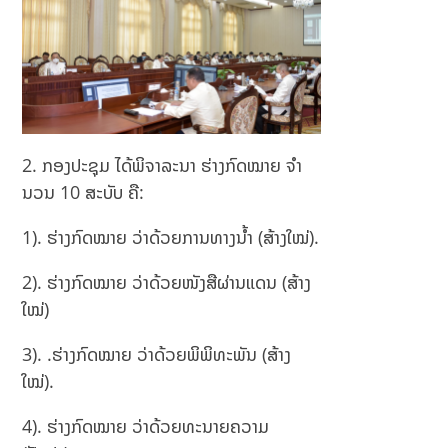
lse
qdi
m
Edi
r?
2. ກອງປະຊຸມ ໄດ້ພິຈາລະນາ ຮ່າງກົດໝາຍ ຈໍາ
ນວນ 10 ສະບັບ ຄື:
1). ຮ່າງກົດໝາຍ ວ່າດ້ວຍການທາງນໍ້າ (ສ້າງໃໝ່).
2). ຮ່າງກົດໝາຍ ວ່າດ້ວຍໜັງສືຜ່ານແດນ (ສ້າງ
ໃໝ່)
3). .ຮ່າງກົດໝາຍ ວ່າດ້ວຍພິພິທະພັນ (ສ້າງ
ໃໝ່).
4). ຮ່າງກົດໝາຍ ວ່າດ້ວຍທະນາຍຄວາມ