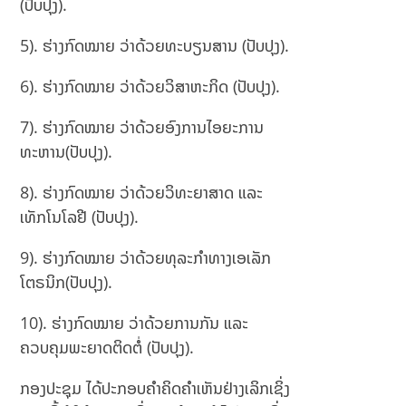
(ປັບປຸງ).
5). ຮ່າງກົດໝາຍ ວ່າດ້ວຍທະບຽນສານ (ປັບປຸງ).
6). ຮ່າງກົດໝາຍ ວ່າດ້ວຍວິສາຫະກິດ (ປັບປຸງ).
7). ຮ່າງກົດໝາຍ ວ່າດ້ວຍອົງການໄອຍະການ
ທະຫານ(ປັບປຸງ).
8). ຮ່າງກົດໝາຍ ວ່າດ້ວຍວິທະຍາສາດ ແລະ
ເທັກໂນໂລຢີ (ປັບປຸງ).
9). ຮ່າງກົດໝາຍ ວ່າດ້ວຍທຸລະກຳທາງເອເລັກ
ໂຕຣນິກ(ປັບປຸງ).
10). ຮ່າງກົດໝາຍ ວ່າດ້ວຍການກັນ ແລະ
ຄວບຄຸມພະຍາດຕິດຕໍ່ (ປັບປຸງ).
ກອງປະຊຸມ ໄດ້ປະກອບຄໍາຄິດຄໍາເຫັນຢ່າງເລິກເຊິ່ງ