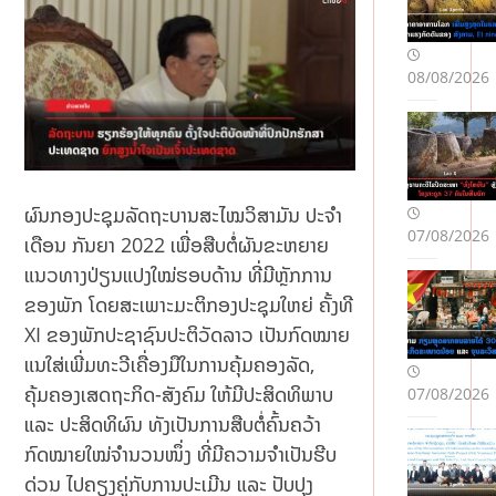
08/08/2026
ຜົນກອງປະຊຸມລັດຖະບານສະໄໝວິສາມັນ ປະຈໍາ
07/08/2026
ເດືອນ ກັນຍາ 2022 ເພື່ອສືບຕໍ່ຜັນຂະຫຍາຍ
ແນວທາງປ່ຽນແປງໃໝ່ຮອບດ້ານ ທີ່ມີຫຼັກການ
ຂອງພັກ ໂດຍສະເພາະມະຕິກອງປະຊຸມໃຫຍ່ ຄັ້ງທີ
XI ຂອງພັກປະຊາຊົນປະຕິວັດລາວ ເປັນກົດໝາຍ
ແນໃສ່ເພີ່ມທະວີເຄື່ອງມືໃນການຄຸ້ມຄອງລັດ,
ຄຸ້ມຄອງເສດຖະກິດ-ສັງຄົມ ໃຫ້ມີປະສິດທິພາບ
07/08/2026
ແລະ ປະສິດທິຜົນ ທັງເປັນການສືບຕໍ່ຄົ້ນຄວ້າ
ກົດໝາຍໃໝ່ຈໍານວນໜຶ່ງ ທີ່ມີຄວາມຈໍາເປັນຮີບ
ດ່ວນ ໄປຄຽງຄູ່ກັບການປະເມີນ ແລະ ປັບປຸງ