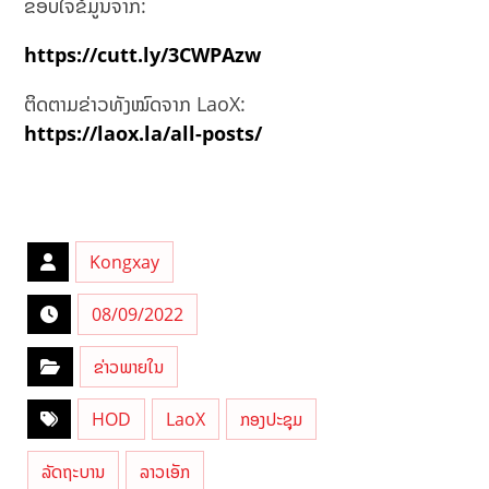
ຂອບໃຈຂໍ້ມູນຈາກ:
https://cutt.ly/3CWPAzw
ຕິດຕາມຂ່າວທັງໝົດຈາກ LaoX:
https://laox.la/all-posts/
Kongxay
08/09/2022
ຂ່າວພາຍໃນ
HOD
LaoX
ກອງປະຊຸມ
ລັດຖະບານ
ລາວເອັກ