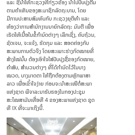
ແລະ ຊີ້ນໍາໃຫ້ກະຊວງທີ່ກ່ຽວຂ້ອງ ນໍາໄປປັບປຸງຕື່ມ
ຕາມຄໍາເຫັນຂອງສະມາຊິກລັດຖະບານ, ໂດຍ
ມີການປະສານສົມທົບກັບ ກະຊວງຍຸຕິທໍາ ແລະ
ຫ້ອງວ່າການສໍານັກງານນາຍົກລັດຖະ ມົນຕີ ເພື່ອ
ເຮັດໃຫ້ເນື້ອໃນຂໍ້ກຳນົດຕ່າງໆ ເລິກເຊິ່ງ, ຄົບຖ້ວນ,
ຊັດເຈນ, ຈະແຈ້ງ, ຮັດກຸມ ແລະ ສອດຄ່ອງກັບ
ສະພາບການຕົວຈິງ ໂດຍສະເພາະຮ່າງກົດໝາຍທີ່
ສ້າງໃໝ່ນັ້ນ ຕ້ອງເອົາໃຈໃສ່ປັບປຸງຊື່ຂອງກົດໝາຍ,
ຄໍາສັບ, ສໍານວນຕ່າງໆ ທີ່ໄດ້ກຳນົດໄວ້ໃນບາງ
ໝວດ, ບາງມາດຕາ ໃຫ້ຖືກຕ້ອງຕາມຫຼັກພາສາ
ລາວ ເພື່ອເຂົ້າໃຈງ່າຍ ກ່ອນຈະນໍາສະເໜີຕໍ່ສະພາ
ແຫ່ງຊາດ ພິຈາລະນາຮັບຮອງໃນກອງປະຊຸມ
ສະໄໝສາມັນເທື່ອທີ 4 ຂອງສະພາແຫ່ງຊາດ ຊຸດ
ທີ IX ທີ່ຈະມາເຖິງນີ້.