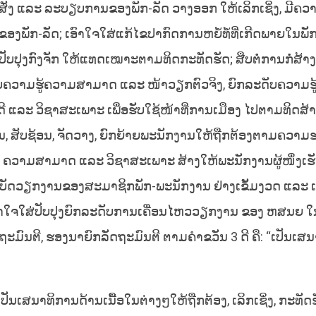
່ງ ແລະ ລະບຽບການຂອງພັກ-ລັດ ວາງອອກ ໃຫ້ເລິກເຊິ່ງ, ມີຄວ
ັກ-ລັດ; ເອົາໃຈໃສ່ແກ້ໄຂປາກົດການຫຍໍ້ທໍ້ທີ່ເກີດພາຍໃນພັກ
ປຸງກົງຈັກ ໃຫ້ແທດເໝາະຕາມທິດກະທັດຮັດ; ສືບຕໍ່ການກໍ່ສ້າງ,
ບຄວາມຮູ້ຄວາມສາມາດ ແລະ ໜ້າວຽກຕົວຈິງ, ຍົກລະດັບຄວາມຮູ
ລະ ວິຊາສະເພາະ ເພື່ອຮັບໃຊ້ໜ້າທີ່ການເມືອງ ໄປຕາມທິດສ້
 ສັບຊ້ອນ, ຈັດວາງ, ຍົກຍ້າຍພະນັກງານໃຫ້ຖືກຕ້ອງຕາມຄວາມ
 ຄວາມສາມາດ ແລະ ວິຊາສະເພາະ ສ້າງໃຫ້ພະນັກງານຜູ້ໜຶ່ງເຮັ
ິບັດວຽກງານຂອງສະມາຊິກພັກ-ພະນັກງານ ຢ່າງເຂັ້ມງວດ ແລະ 
ເອົາໃຈໃສ່ປັບປຸງຍົກລະດັບການເຄື່ອນໄຫວວຽກງານ ຂອງ ຫສນຍ 
ະມົນຕີ, ຮອງນາຍົກລັດຖະມົນຕີ ຕາມຄໍາຂວັນ 3 ດີ ຄື: “ເປັນເສນ
ັນເສນາທິການດ້ານເນື້ອໃນຕ່າງໆໃຫ້ຖືກຕ້ອງ, ເລິກເຊິ່ງ, ກະທັດຮັ