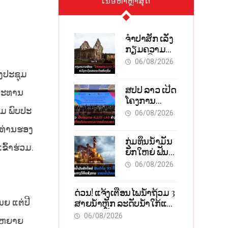
ເນື້ອຫາຫຼ້າສຸດ
ຈຳປາສັກ ເລັ່ງ
ກຽມຄວາມ
ພ້ອມ “ປີ
06/08/2026
ທ່ອງທ່ຽວລາວ-
ອງປະຊຸມ
ຈີນ 2027” ຫວັງ
ສປປ ລາວ ເປີດ
ກະຕຸ້ນ
ນປະທານ
ໂຄງການ
ເສດຖະກິດ
ALERT-LAO
ວມ ພົບປະ
ທ້ອງຖິ່ນ
06/08/2026
ສ້າງຕາໜ່າງ
າທ່ານຮອງ
ເຕືອນໄພ
ກຸ່ມທຶນນ້ຳມັນ
ພະຍາດ
ົ້າຮ່ວມ.
ຍັກໃຫຍ່ ຟັນ
ລະບາດທົ່ວ
ກຳໄລ 93 ຕື້
ປະເທດ
06/08/2026
ໂດລາ
ທ່າມກາງວິກິດ
ດ່ວນ! ແຈ້ງເຕືອນໄພນໍ້າຖ້ວມ 3
ສົງຄາມ ລາຄາ
ຍ ແຕ່ປີ
ສາຍນໍ້າຫຼັກ ລະດັບນໍ້າໃກ້ແຕະ
ນໍ້າມັນແພງ
ຈຸດອັນຕະລາຍ
06/08/2026
ຂະຫຍາຍ