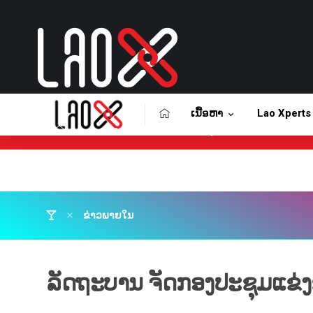
ເນື້ອຫາ
Lao Xperts
ເນື້ອຫາ
Lao Xperts
Lao X F
ຕິດຕໍ່ໂຄສະນາ
ຂ່າວພາຍໃນ
ລັດຖະບານ ຈັດກອງປະຊຸມແຂ່ງຂ