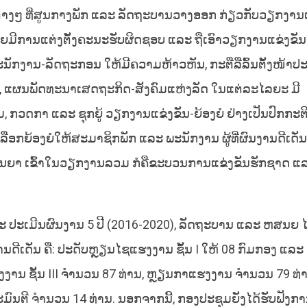
່າງໆ ທີ່ສູນກາງພັກ ແລະ ລັດຖະບານວາງອອກ ກ່ຽວກັບວຽກງານແ
ີການແຕ່ງຕັ້ງຄະນະຮັບຜິດຊອບ ແລະ ຖືເອົາວຽກງານແຂ່ງຂັນ-
ະນັກງານ-ລັດຖະກອນ ໃຫ້ມີຄວາມຫ້າວຫັນ, ກະຕືລືລົ້ນຕັ້ງໜ້າ
, ແຜນພັດທະນາເສດຖະກິດ-ສັງຄົມແຫ່ງລັດ ໃນແຕ່ລະໄລຍະ ມີ
ມ, ກວດກາ ແລະ ຊຸກຍູ້ ວຽກງານແຂ່ງຂັນ-ຍ້ອງຍໍ ຢ່າງເປັນປົກກະຕິ, 
ືອກຍ້ອງຍໍໃຫ້ສະມາຊິກພັກ ແລະ ພະນັກງານ ຜູ້ທີ່ຜົນງານດີເດັ
ນຍາ ເຂົ້າໃນວຽກງານລວມ ກໍຄືຂະບວນການແຂ່ງຂັນຮັກຊາດ ແ
ະ ປະເມີນຜົນງານ 5 ປີ (2016-2020), ລັດຖະບານ ແລະ ຫສນຍ ໄດ
ນດີເດັ່ນ ຄື: ປະດັບຫຼຽນໄຊແຮງງານ ຊັ້ນ I ໃຫ້ 08 ກົມກອງ ແລະ 
ງງານ ຊັ້ນ III ຈຳນວນ 87 ທ່ານ, ຫຼຽນກາແຮງງານ ຈຳນວນ 79 ທ່
ມົນຕີ ຈໍານວນ 14 ທ່ານ. ນອກຈາກນີ້, ກອງປະຊຸມຍັງໄດ້ຮັບຟັງກ