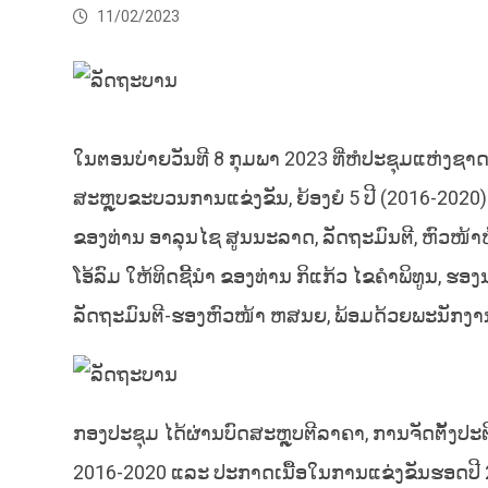
11/02/2023
ໃນຕອນບ່າຍວັນທີ 8 ກຸມພາ 2023 ທີ່ຫໍປະຊຸມແຫ່ງຊາ
ສະຫຼຸບຂະບວນການແຂ່ງຂັນ, ຍ້ອງຍໍ 5 ປີ (2016-20
ຂອງທ່ານ ອາລຸນໄຊ ສູນນະລາດ, ລັດຖະມົນຕີ, ຫົວໜ້າ
ໂອ້ລົມ ໃຫ້ທິດຊີ້ນຳ ຂອງທ່ານ ກິແກ້ວ ໄຂຄຳພິທູນ, ຮ
ລັດຖະມົນຕີ-ຮອງຫົວໜ້າ ຫສນຍ, ພ້ອມດ້ວຍພະນັກງ
ກອງປະຊຸມ ໄດ້ຜ່ານບົດສະຫຼຸບຕີລາຄາ, ການຈັດຕັ້
2016-2020 ແລະ ປະກາດເນື້ອໃນການແຂ່ງຂັນຮອດປີ 2