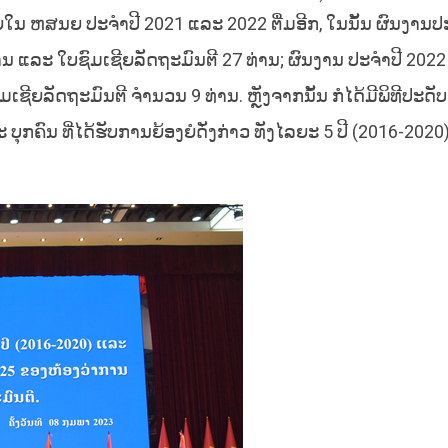
ໃນ ຫສນຍ ປະຈຳປີ 2021 ແລະ 2022 ຕື່ມອີກ, ໃນນັ້ນ ຜົນງານປ
ານ ແລະ ໃບຊົມເຊີຍລັດຖະມົນຕີ 27 ທ່ານ; ຜົນງານ ປະຈໍາປີ 2022 ມ
ເຊີຍລັດຖະມົນຕີ ຈໍານວນ 9 ທ່ານ. ຫຼັງຈາກນັ້ນ ກໍໄດ້ມີພິທີປະດັ
ກຄົນ ທີ່ໄດ້ຮັບການຍ້ອງຍໍດັ່ງກ່າວ ທັງໄລຍະ 5 ປີ (2016-2020)