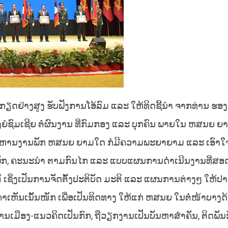
ກຽດຢ່າງສູງ ຮັບຟັງການໂອ້ລົມ ແລະ ໃຫ້ທິດຊີ້ນຳ ຈາກທ່ານ ຮອ
ງຍໍຊົມເຊີຍ ຕໍ່ຜົນງານ ທີ່ກົມກອງ ແລະ ບຸກຄົນ ພາຍໃນ ຫສນຍ ຍ
ບໍລິຫານງານພັກ ຫສນຍ ຍາມໃດ ກໍມີຄວາມພະຍາຍາມ ແລະ ເອົາໃ
ພັກ, ຄະນະນຳ ຕາມກົນໄກ ແລະ ແບບແຜນການດຳເນີນງານທີ່ສອດ
ເຊິ່ງເປັນການຈັດຕັ້ງປະຕິບັດ ມະຕິ ແລະ ແຜນການຕ່າງໆ ໃຫ້ປາ
ີຄໍາເຫັນເນັ້ນໜັກ ເພື່ອເປັນທິດທາງ ໃຫ້ແກ່ ຫສນຍ ໃນຕໍ່ໜ້າບາງດ
ການເມືອງ-ແນວຄິດເປັນກົກ, ຖືວຽກງານເປັນບັນຫາສໍາຄັນ, ຕິດພັ