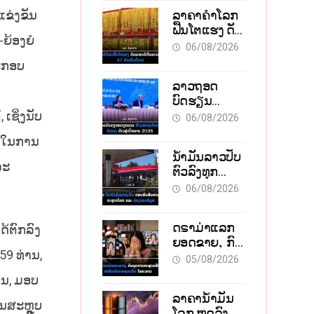
ລາຄາຄຳໂລກ
ຂ່ງຂັນ
ຟື້ນໂຕແຮງ ດັນ
ຍ້ອງຍໍ
ລາຄາຄຳໃນ
06/08/2026
ລາວທະລຸ 47
ປະກອບ
ລ້ານກີບຕໍ່ບາດ
ລາວຖອດ
ບົດຮຽນ
ຫວຽດນາມ
ເຊິ່ງນັບ
06/08/2026
ສ້າງ
່ນໃນການ
ເສດຖະກິດເປັນ
ນໍ້າມັນລາວປັບ
ເຈົ້າຕົນເອງ
ລະ
ຕົວລົງທຸກ
ກ້າວສູ່
ຊະນິດ ຕອບຮັບ
ເປົ້າໝາຍ 2035
06/08/2026
ສັນຍານບວກ
ຈາກຕະຫຼາດ
ດຣາມ່າແລກ
ໂລກ ແລະ ຊ່ອງ
້ຕົກລົງ
ຍອດຂາຍ, ກົນ
ແຄບຮໍມູສ
59 ທ່ານ,
ຍຸດການ
05/08/2026
ຕະຫຼາດສີເທົາ
ານ, ມອບ
ຢາພິດທຳລາຍ
ລາຄານ້ຳມັນ
ທຸລະກິດ ໄລຍະ
ານສະຫຼຸບ
ໂລກ ຫຼຸດລົງ