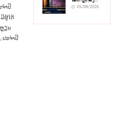
ຍາວ
ຕໍ່ເນື່ອງ ຮັບ
ະຈຳປີ
05/08/2026
ສັນຍານບວກ
ີຜູ້ໄດ້
ຊ່ອງແຄບຮໍມຸສ
ຈັບຕາລາຄາ
ບຫຼຽນ
ໃນລາວ
, ປະຈຳປີ