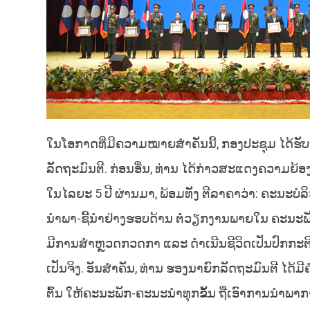
ໃນໂອກາດທີ່ມີຄວາມໝາຍສຳຄັນນີ້, ກອງປະຊຸມ ໄດ້ຮັບ
ລັດຖະມົນຕີ. ກ່ອນອື່ນ, ທ່ານ ໄດ້ກ່າວສະແດງຄວາມຍ້ອ
ໃນໄລຍະ 5 ປີ ຜ່ານມາ, ພ້ອມທັງ ຕີລາຄາວ່າ: ຄະນະ
ນຳພາ-ຊີ້ນຳຢ່າງຮອບດ້ານ ຕໍ່ວຽກງານພາຍໃນ ຄະນະ
ມີການສຳຫຼວດກວດກາ ແລະ ດຳເນີນຊີວິດເປັນປົກກະຕິ 
ເປັນຈິງ. ອັນສໍາຄັນ, ທ່ານ ຮອງນາຍົກລັດຖະມົນຕີ ໄດ້ມ
ຕົ້ນ ໃຫ້ຄະນະພັກ-ຄະນະນໍາທຸກຂັ້ນ ຖືເອົາການນໍາພາ