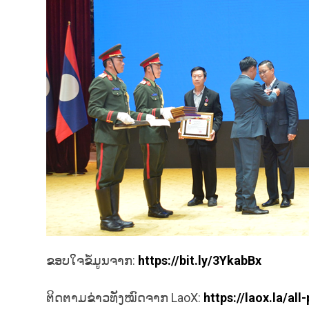
ຂອບໃຈຂໍ້ມູນຈາກ:
https://bit.ly/3YkabBx
ຕິດຕາມຂ່າວທັງໝົດຈາກ LaoX:
https://laox.la/all