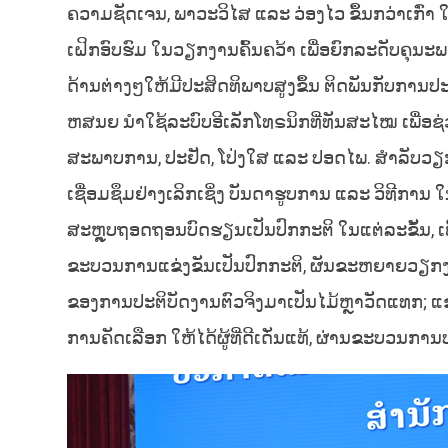
ຄວາມຊັດເຈນ, ພາວະວິໄສ ແລະ ວ່ອງໄວ ຂຶ້ນກວ່າເກົ່າ ໃ
ເຝິກອົບຮົມ ໃນວຽກງານຄົ້ນຄວ້າ ເພື່ອຍົກລະດັບຄຸນະ
ດ້ານຕ່າງໆໃຫ້ມີປະສິດທິພາບສູງຂຶ້ນ ຕິດພັນກັບການ
ຫສນຍ ນຳໃຊ້ລະບົບອີເລັກໂທຣນິກທີ່ທັນສະໄໝ ເພື່ອຊ
ສະພາບການ, ປະຢັດ, ໂປ່ງໃສ ແລະ ປອດໄພ. ສຳລັບວຽ
ເຊື່ອມຊຶມຢ່າງເລິກເຊິ່ງ ບັນດາຮູບການ ແລະ ວິທີກາ
ສະຫຼຸບຖອດຖອນບົດຮຽນເປັນປົກກະຕິ ໃນແຕ່ລະຂັ້ນ, ເ
ຂະບວນການແຂ່ງຂັນເປັນປົກກະຕິ, ຜັນຂະຫຍາຍວຽກງານສ
ຂອງການປະຕິບັດງານຕົວຈິງມາເປັນໄມ້ຫຼາວັດແທກ; ແຂ່ງ
ການຄັດເລືອກ ໃຫ້ໄດ້ຜູ້ທີ່ດີເດັ່ນແທ້, ຜ່ານຂະບວນກາ