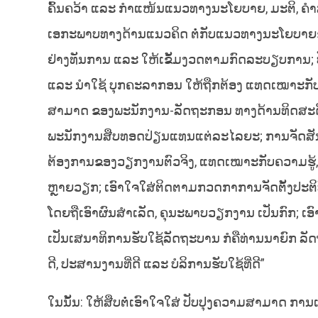
ຄົ້ນຄວ້າ ແລະ ກຳແໜ້ນແນວທາງນະໂຍບາຍ, ມະຕິ, ຄຳສັ
ເອກະພາບທາງດ້ານແນວຄິດ ຕໍ່ກັບແນວທາງນະໂຍບາຍຂອງພ
ຢ່າງທັນການ ແລະ ໃຫ້ເຂັ້ມງວດຕາມກົດລະບຽບການ; ປັບ
ແລະ ນຳໃຊ້ ບຸກຄະລາກອນ ໃຫ້ຖືກຕ້ອງ ແທດເໝາະກັ
ສາມາດ ຂອງພະນັກງານ-ລັດຖະກອນ ທາງດ້ານທິດສະດີ ແ
ພະນັກງານສືບທອດປ່ຽນແທນແຕ່ລະໄລຍະ; ການຈັດສັນ,
ຕ້ອງການຂອງວຽກງານຕົວຈິງ, ແທດເໝາະກັບຄວາມຮູ້,
ຫຼາຍວຽກ; ເອົາໃຈໃສ່ຕິດຕາມກວດກາການຈັດຕັ້ງປະຕ
ໂດຍຖືເອົາຜົນສຳເລັດ, ຄຸນະພາບວຽກງານ ເປັນກົກ; 
ເປັນເສນາທິການຮັບໃຊ້ລັດຖະບານ ກໍຄືທ່ານນາຍົກ ລັດຖ
ດີ, ປະສານງານທີ່ດີ ແລະ ບໍລິການຮັບໃຊ້ທີ່ດີ”
ໃນນັ້ນ: ໃຫ້ສືບຕໍ່ເອົາໃຈໃສ່ ປັບປຸງຄວາມສາມາດ ການເປ