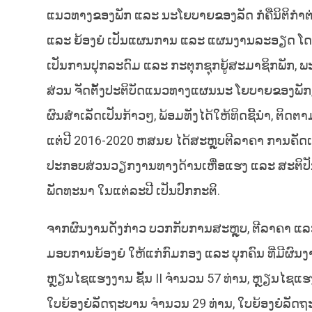
ແນວທາງຂອງພັກ ແລະ ນະໂຍບາຍຂອງລັດ ກໍຄືນິຕິກຳຕ
ແລະ ຍ້ອງຍໍ ເປັນແຜນການ ແລະ ແຜນງານລະອຽດ ໂດຍມ
ເປັນການປຸກລະດົມ ແລະ ກະຕຸກຊຸກຍູ້ສະມາຊິກພັກ, ພ
ສ່ວນ ຈັດຕັ້ງປະຕິບັດແນວທາງແຜນນະ ໂຍບາຍຂອງພັກ
ຜົນສຳເລັດເປັນກ້າວໆ, ພ້ອມທັງໄດ້ໃຫ້ທິດຊີ້ນຳ, ຕິດຕາ
ແຕ່ປີ 2016-2020 ຫສນຍ ໄດ້ສະຫຼຸບຕີລາຄາ ການຄັດເລ
ປະກອບສ່ວນວຽກງານທາງດ້ານເຫື່ອແຮງ ແລະ ສະຕິປັ
ພັດທະນາ ໃນແຕ່ລະປີ ເປັນປົກກະຕິ.
ຈາກຜົນງານດັ່ງກ່າວ ບວກກັບການສະຫຼຸບ, ຕີລາຄາ ແລ
ມອບການຍ້ອງຍໍ ໃຫ້ແກ່ກົມກອງ ແລະ ບຸກຄົນ ທີ່ມີຜົນງາ
ຫຼຽນໄຊແຮງງານ ຊັ້ນ II ຈຳນວນ 57 ທ່ານ, ຫຼຽນໄຊແຮ
ໃບຍ້ອງຍໍລັດຖະບານ ຈໍານວນ 29 ທ່ານ, ໃບຍ້ອງຍໍລັດຖະ