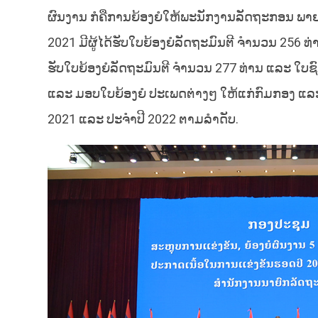
ຜົນງານ ກໍຄືການຍ້ອງຍໍໃຫ້ພະນັກງານລັດຖະກອນ ພາຍ
2021 ມີຜູ້ໄດ້ຮັບໃບຍ້ອງຍໍລັດຖະມົນຕີ ຈໍານວນ 256 ທ່
ຮັບໃບຍ້ອງຍໍລັດຖະມົນຕີ ຈໍານວນ 277 ທ່ານ ແລະ ໃບຊົມ
ແລະ ມອບໃບຍ້ອງຍໍ ປະເພດຕ່າງໆ ໃຫ້ແກ່ກົມກອງ ແລະ ບຸ
2021 ແລະ ປະຈຳປີ 2022 ຕາມລຳດັບ.