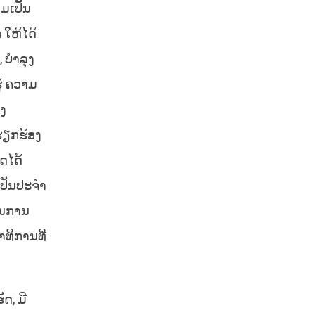
າມເປັນ
 ໃຫ້ໄດ້
 ບຳລຸງ
້ ຄວາມ
າງ
ຮຽກຮ້ອງ
ດໄດ້
ເປັນປະຈຳ
ໃນການ
າທິການທີ່
ດ, ມີ