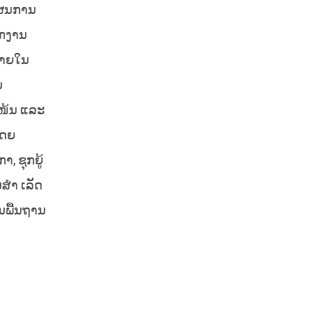
ງແຜນການ
ຽກງານ
ພາຍໃນ
ນ
ແໜ້ນ ແລະ
ໂດຍ
, ຊຸກຍູ້
ນສຳ ເລັດ
ົນພື້ນຖານ