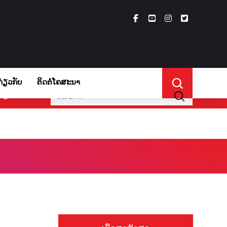
ກ່ຽວກັບ
ຕິດຕໍ່ໂຄສະນາ
ກ່ຽວກັບ