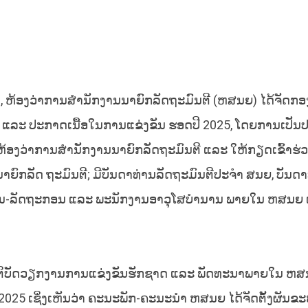
ດ, ຫ້ອງວ່າການສຳນັກງານນາຍົກລັດຖະມົນຕີ (ຫສນຍ) ໄດ້ຈັດກ
20) ແລະ ປະກາດເນື້ອໃນການແຂ່ງຂັນ ຮອດປີ 2025, ໂດຍການເປັ
ຫ້ອງວ່າການສຳນັກງານນາຍົກລັດຖະມົນຕີ ແລະ ໃຫ້ກຽດເຂົ້າຮ່
ອງນາຍົກລັດ ຖະມົນຕີ; ມີບັນດາທ່ານລັດຖະມົນຕີປະຈຳ ສນຍ, ບັນດ
ານ-ລັດຖະກອນ ແລະ ພະນັກງານອາວຸໂສບຳນານ ພາຍໃນ ຫສນຍ ເຂ
ງປະຕິບັດວຽກງານການແຂ່ງຂັນຮັກຊາດ ແລະ ພັດທະນາພາຍໃນ ຫສນ
025 ເຊິ່ງເຫັນວ່າ ຄະນະພັກ-ຄະນະນຳ ຫສນຍ ໄດ້ຈັດຕັ້ງຜັນ