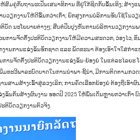
ຫ້ສົມຄູ່ກັບຖານະເປັນເສນາທິການ ທີ່ຢູ່ໃກ້ຊິດກັບຂັ້ນເທິງ; ສ້າ
ພາບວຽກງານໃຫ້ດີຂຶ້ນກວ່າເກົ່າ; ຍົກສູງການບໍລິການຮັບໃຊ້ໃນວ
ປະຕິບັດ ນະໂຍບາຍຕ່າງໆ; ສືບຕໍ່ປັບປຸງຫັນການບໍລິຫານວຽກງານ
່ວຍການຈັດຕັ້ງປະຕິບັດວຽກງານໃຫ້ມີຄວາມສະດວກ, ວ່ອງໄວ, ທັ
ກງານການແຂ່ງຂັນຮັກຊາດ ແລະ ພັດທະນາ ຕ້ອງເອົາໃຈໃສ່ກໍາ
ນ ໃນການຈັດຕັ້ງປະຕິບັດວຽກງານແຂ່ງຂັນ-ຍ້ອງຍໍ ໃນແຕ່ລະໄລຍະ 
ພີ່ມທະວີພາລະບົດບາດໃນການນຳພາ-ຊີ້ນຳ, ມີການຕິດຕາມກວດກາ
າມສ້າງເຂົ້າສູ່ລວງເລິກ; ການຄັດເລືອກຍ້ອງຍໍ ຕ້ອງຖືເອົາຜົ
ຂັນກັນສ້າງຜົນງານ ຮອດປີ 2025 ໃຫ້ພົ້ນເດັ່ນຫຼາຍກວ່າເກົ່າ ບ
ນປະຕິບັດວຽກງານຕົວຈິງ.