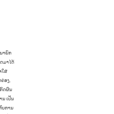
ງນາຍົກ
າດມາໄດ້
ຈໃສ່
ຄ່ອງ,
ກົດຜົນ
້ານ ເປັນ
ນກັບການ