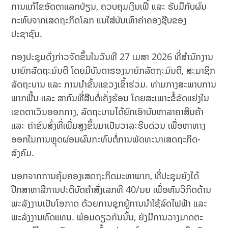
ການແກ້ໄຂອັດຕາແລກປ່ຽນ, ຄວບຄຸມເງິນເຟີ້ ແລະ ຮັບມືກັບຜົນ
ກະທົບຈາກເສດຖະກິດໂລກ ແນໃສ່ບັນເທົາຄ່າຄອງຊີບຂອງ
ປະຊາຊົນ.
ກອງປະຊຸມດັ່ງກ່າວຈັດຂຶ້ນໃນວັນທີ 27 ເມສາ 2026 ທີ່ສຳນັກງານ
ນາຍົກລັດຖະມົນຕີ ໂດຍມີບັນດາຮອງນາຍົກລັດຖະມົນຕີ, ສະມາຊິກ
ລັດຖະບານ ແລະ ການນຳຂັ້ນແຂວງເຂົ້າຮ່ວມ. ທ່າມກາງສະພາບການ
ພາກພື້ນ ແລະ ສາກົນທີ່ສືບຕໍ່ເຄັ່ງຮ້ອນ ໂດຍສະເພາະຂໍ້ຂັດແຍ່ງໃນ
ເຂດຕາເວັນອອກກາງ, ລັດຖະບານໄດ້ຍົກເອົາບັນຫາລາຄາສິນຄ້າ
ແລະ ຄ່າຂົນສົ່ງທີ່ເພີ່ມສູງຂຶ້ນມາເປັນວາລະຮີບດ່ວນ ເພື່ອຫາທາງ
ອອກໃນການຫຼຸດຜ່ອນຜົນກະທົບຕໍ່ການພັດທະນາເສດຖະກິດ-
ສັງຄົມ.
ນອກຈາກການຄຸ້ມຄອງເສດຖະກິດມະຫາພາກ, ທີ່ປະຊຸມຍັງໄດ້
ປຶກສາຫາລືການປະຕິບັດຄຳສັ່ງເລກທີ 40/ນຍ ເພື່ອຫັນວິກິດດ້ານ
ພະລັງງານເປັນໂອກາດ ດ້ວຍການຊຸກຍູ້ການນຳໃຊ້ລົດໄຟຟ້າ ແລະ
ພະລັງງານທົດແທນ. ພ້ອມດຽວກັນນັ້ນ, ຍັງມີການວາງມາດຕະ