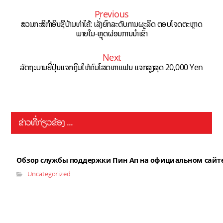
Previous
ສວນກະສິກຳອິນຊີບ້ານທ່າໄຄ້: ເລັ່ງຍົກລະດັບການຜະລິດ ຕອບໂຈດຕະຫຼາດ
ພາຍໃນ-ຫຼຸດຜ່ອນການນຳເຂົ້າ
Next
ລັດຖະບານຍີ່ປຸ່ນແຈກເງິນໃຫ້ຄົນໂສດຫາແຟນ ແຈກສູງສຸດ 20,000 Yen
ຂ່າວທີ່ກ່ຽວຂ້ອງ ...
Обзор службы поддержки Пин Ап на официальном сайт
Uncategorized