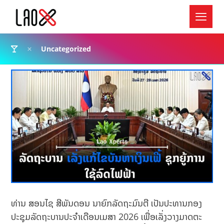
Uncategorized
ທ່ານ ສອນໄຊ ສີພັນດອນ ນາຍົກລັດຖະມົນຕີ ເປັນປະທານກອງ
ປະຊຸມລັດຖະບານປະຈຳເດືອນເມສາ 2026 ເພື່ອເລັ່ງວາງມາດຕະ