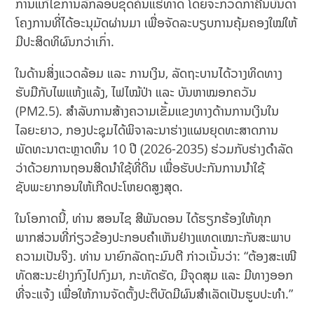
ການແກ້ໄຂການລັກລອບຂຸດຄົ້ນແຮ່ທາດ ໂດຍຈະກວດກາຄືນບັນດາ
ໂຄງການທີ່ໄດ້ອະນຸມັດຜ່ານມາ ເພື່ອຈັດລະບຽບການຄຸ້ມຄອງໃໝ່ໃຫ້
ມີປະສິດທິຜົນກວ່າເກົ່າ.
ໃນດ້ານສິ່ງແວດລ້ອມ ແລະ ການເງິນ, ລັດຖະບານໄດ້ວາງທິດທາງ
ຮັບມືກັບໄພແຫ້ງແລ້ງ, ໄຟໄໝ້ປ່າ ແລະ ບັນຫາໝອກຄວັນ
(PM2.5). ສຳລັບການສ້າງຄວາມເຂັ້ມແຂງທາງດ້ານການເງິນໃນ
ໄລຍະຍາວ, ກອງປະຊຸມໄດ້ພິຈາລະນາຮ່າງແຜນຍຸດທະສາດການ
ພັດທະນາຕະຫຼາດທຶນ 10 ປີ (2026-2035) ຮ່ວມກັບຮ່າງດຳລັດ
ວ່າດ້ວຍການຖອນສິດນຳໃຊ້ທີ່ດິນ ເພື່ອຮັບປະກັນການນຳໃຊ້
ຊັບພະຍາກອນໃຫ້ເກີດປະໂຫຍດສູງສຸດ.
ໃນໂອກາດນີ້, ທ່ານ ສອນໄຊ ສີພັນດອນ ໄດ້ຮຽກຮ້ອງໃຫ້ທຸກ
ພາກສ່ວນທີ່ກ່ຽວຂ້ອງປະກອບຄຳເຫັນຢ່າງແທດເໝາະກັບສະພາບ
ຄວາມເປັນຈິງ. ທ່ານ ນາຍົກລັດຖະມົນຕີ ກ່າວເນັ້ນວ່າ: “ຕ້ອງສະເໜີ
ທັດສະນະຢ່າງກົງໄປກົງມາ, ກະທັດຮັດ, ມີຈຸດສຸມ ແລະ ມີທາງອອກ
ທີ່ຈະແຈ້ງ ເພື່ອໃຫ້ການຈັດຕັ້ງປະຕິບັດມີຜົນສຳເລັດເປັນຮູບປະທຳ.”