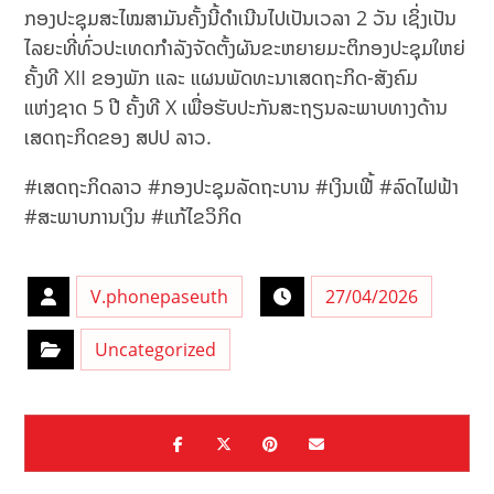
ກອງປະຊຸມສະໄໝສາມັນຄັ້ງນີ້ດຳເນີນໄປເປັນເວລາ 2 ວັນ ເຊິ່ງເປັນ
ໄລຍະທີ່ທົ່ວປະເທດກຳລັງຈັດຕັ້ງຜັນຂະຫຍາຍມະຕິກອງປະຊຸມໃຫຍ່
ຄັ້ງທີ XII ຂອງພັກ ແລະ ແຜນພັດທະນາເສດຖະກິດ-ສັງຄົມ
ແຫ່ງຊາດ 5 ປີ ຄັ້ງທີ X ເພື່ອຮັບປະກັນສະຖຽນລະພາບທາງດ້ານ
ເສດຖະກິດຂອງ ສປປ ລາວ.
#ເສດຖະກິດລາວ #ກອງປະຊຸມລັດຖະບານ #ເງິນເຟີ້ #ລົດໄຟຟ້າ
#ສະພາບການເງິນ #ແກ້ໄຂວິກິດ
V.phonepaseuth
27/04/2026
Uncategorized