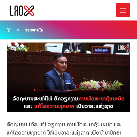
ຂ່າວພາຍໃນ
ລັດຖະບານ ໄດ້ສະເໜີ ວຽກງານ ການພັດທະນາຊົນນະບົດ ແລະ
ແກ້ໄຂຄວາມທຸກຍາກ ໃຫ້ເປັນວາລະແຫ່ງຊາດ ເພື່ອນຳມາປຶກສາ