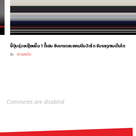
ຍີ່ປຸ່ນຊ່ວຍເຫຼືອເພີ່ມ 1 ຕື້ເຢນ ອັບເກຣດສະໜາມບິນວັດໄຕ ຮັບຮອງການເຕີບໂຕ
ຂ່າວພາຍໃນ
Comments are disabled