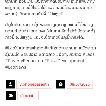
ທຸກຍາກ ສ່ວນໃຫຍ່ແມ່ນຖືກຈຳກັດຍ້ອນການເຂົ້າເຖິງເສັ້ນທາງທີ່
ຫຍຸ້ງຍາກ, ການບໍ່ມີໄຟຟ້າໃຊ້, ແລະ ລະບົບໂທລະຄົມມະນາຄົມ
ລວມເຖິງເຄືອຂ່າຍການຂົນສົ່ງທີ່ບໍ່ພຽງພໍ.
ຢ່າງໃດກໍຕາມ, ສະມາຊິກສະພາແຫ່ງຊາດ ຫຼາຍທ່ານ ໄດ້ສະແດງ
ຄວາມກັງວົນວ່າ ໄລຍະເວລາ 3​ປີໃນການຈັດຕັ້ງປະຕິບັດວາລະດັ່ງ
ກ່າວນີ້ ຈະບໍ່ພຽງພໍ ແລະ ຈະບໍ່ສາມາດບັນລຸເປົ້າໝາຍໄດ້.
#LaoX #ວາລະແຫ່ງຊາດ #ແກ້ໄຂຄວາມທຸກຍາກ #ພັດທະນາ
ຊົນນະບົດ #ສປປລາວ #ຂ່າວລາວ #ລັດຖະບານລາວ #Laos
#PovertyReduction #RuralDevelopment
#LaoNews
V.phonepaseuth
08/07/2026
ຂ່າວພາຍໃນ