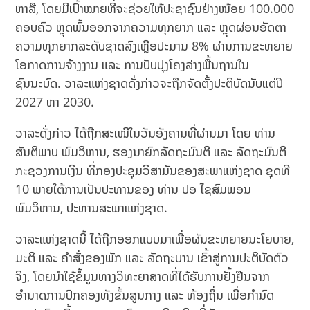
ຫາລື, ໂດຍມີເປົ້າໝາຍທີ່ຈະຊ່ວຍໃຫ້ປະຊາຊົນຢ່າງໜ້ອຍ 100.000
ຄອບຄົວ ຫຼຸດພົ້ນອອກຈາກຄວາມທຸກຍາກ ແລະ ຫຼຸດຜ່ອນອັດຕາ
ຄວາມທຸກຍາກລະດັບຊາດລົງເຫຼືອປະມານ 8% ຜ່ານການຂະຫຍາຍ
ໂອກາດການຈ້າງງານ ແລະ ການປັບປຸງໂຄງລ່າງພື້ນຖານໃນ
ຊົນນະບົດ. ວາລະແຫ່ງຊາດດັ່ງກ່າວຈະຖືກຈັດຕັ້ງປະຕິບັດນັບແຕ່ປີ
2027 ຫາ 2030.
ວາລະດັ່ງກ່າວ ໄດ້ຖືກສະເໜີໃນວັນອັງຄານທີ່ຜ່ານມາ ໂດຍ ທ່ານ
ສັນຕິພາບ ພົມວິຫານ, ຮອງນາຍົກລັດຖະມົນຕີ ແລະ ລັດຖະມົນຕີ
ກະຊວງການເງິນ ທີ່ກອງປະຊຸມວິສາມັນຂອງສະພາແຫ່ງຊາດ ຊຸດທີ
10 ພາຍໃຕ້ການເປັນປະທານຂອງ ທ່ານ ປອ ໄຊສົມພອນ
ພົມວິຫານ, ປະທານສະພາແຫ່ງຊາດ.
ວາລະແຫ່ງຊາດນີ້ ໄດ້ຖືກອອກແບບມາເພື່ອຜັນຂະຫຍາຍນະໂຍບາຍ,
ມະຕິ ແລະ ຄຳສັ່ງຂອງພັກ ແລະ ລັດຖະບານ ເຂົ້າສູ່ການປະຕິບັດຕົວ
ຈິງ, ໂດຍນຳໃຊ້ຂໍ້ມູນທາງວິທະຍາສາດທີ່ໄດ້ຮັບການຢັ້ງຢືນຈາກ
ອຳນາດການປົກຄອງທັງຂັ້ນສູນກາງ ແລະ ທ້ອງຖິ່ນ ເພື່ອກຳນົດ