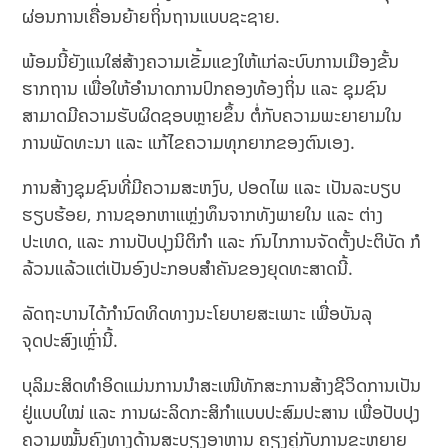
ຜ່ອນການເຄື່ອນຍ້າຍຖິ່ນຖານແບບຊະຊາຍ.
ພ້ອມນີ້ຍັງແນໃສ່ສ້າງຄວາມເຂັ້ມແຂງໃຫ້ແກ່ລະບົບການເມືອງຂັ້ນ
ຮາກຖານ ເພື່ອໃຫ້ອຳນາດການປົກຄອງທ້ອງຖິ່ນ ແລະ ຊຸມຊົນ
ສາມາດມີຄວາມຮັບຜິດຊອບຫຼາຍຂຶ້ນ ຕໍ່ກັບຄວາມພະຍາຍາມໃນ
ການພັດທະນາ ແລະ ແກ້ໄຂຄວາມທຸກຍາກຂອງຕົນເອງ.
ການສ້າງຊຸມຊົນທີ່ມີຄວາມສະຫງົບ, ປອດໄພ ແລະ ເປັນລະບຽບ
ຮຽບຮ້ອຍ, ການຊອກຫາແຫຼ່ງທຶນຈາກທັງພາຍໃນ ແລະ ຕ່າງ
ປະເທດ, ແລະ ການປັບປຸງນິຕິກຳ ແລະ ກົນໄກການຈັດຕັ້ງປະຕິບັດ ກໍ
ລ້ວນແລ້ວແຕ່ເປັນອົງປະກອບສຳຄັນຂອງຍຸດທະສາດນີ້.
ລັດຖະບານໄດ້ກຳນົດທິດທາງນະໂຍບາຍສະເພາະ ເພື່ອບັນລຸ
ຈຸດປະສົງເຫຼົ່ານີ້.
ບຸລິມະສິດທຳອິດແມ່ນການນຳສະເໜີທັກສະການສ້າງຊີວິດການເປັນ
ຢູ່ແບບໃໝ່ ແລະ ການຜະລິດກະສິກຳແບບປະສົມປະສານ ເພື່ອປັບປຸງ
ຄວາມໝັ້ນຄົງທາງດ້ານສະບຽງອາຫານ ຄຽງຄູ່ກັບການຂະຫຍາຍ