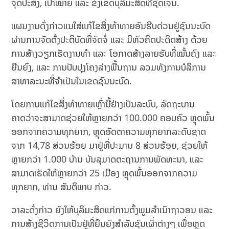
ຈຸດປະສົງ, ເປົ້າໝາຍ ແລະ ຂົງເຂດບຸລິມະສິດທີ່ຊັດເຈນ.
ແຜນງານດັ່ງກ່າວແນໃສ່ແກ້ໄຂສິ່ງທ້າທາຍອັນຮີບດ່ວນຢູ່ຊົນນະບົດ
ຜ່ານການຈັດຕັ້ງປະຕິບັດທີ່ຈົດຈໍ່ ແລະ ມີຫົວຄິດປະດິດສ້າງ ດ້ວຍ
ການສ້າງວຽກເຮັດງານທຳ ແລະ ໂອກາດສ້າງລາຍຮັບທີ່ໝັ້ນຄົງ ແລະ
ຍືນຍົງ, ແລະ ການປັບປຸງໂຄງລ່າງພື້ນຖານ ລວມທັງການບໍລິການ
ສາທາລະນະທີ່ຈຳເປັນໃນເຂດຊົນນະບົດ.
ໂດຍການແກ້ໄຂສິ່ງທ້າທາຍເຫຼົ່ານີ້ຢ່າງເປັນລະບົບ, ລັດຖະບານ
ຄາດວ່າຈະສາມາດຊ່ວຍໃຫ້ຫຼາຍກວ່າ 100.000 ຄອບຄົວ ຫຼຸດພົ້ນ
ອອກຈາກຄວາມທຸກຍາກ, ຫຼຸດອັດຕາຄວາມທຸກຍາກລະດັບຊາດ
ຈາກ 14,78 ສ່ວນຮ້ອຍ ມາຢູ່ທີ່ປະມານ 8 ສ່ວນຮ້ອຍ, ຊ່ວຍໃຫ້
ຫຼາຍກວ່າ 1.000 ບ້ານ ບັນລຸມາດຕະຖານການພັດທະນາ, ແລະ
ສາມາດເຮັດໃຫ້ຫຼາຍກວ່າ 25 ເມືອງ ຫຼຸດພົ້ນອອກຈາກຄວາມ
ທຸກຍາກ, ທ່ານ ສັນຕິພາບ ກ່າວ.
ວາລະດັ່ງກ່າວ ຍັງໃຫ້ບຸລິມະສິດແກ່ການຕັ້ງພູມລຳເນົາຖາວອນ ແລະ
ການສ້າງຊີວິດການເປັນຢູ່ທີ່ຍືນຍົງສຳລັບຊົນເຜົ່າຕ່າງໆ ເພື່ອຫຼຸດ