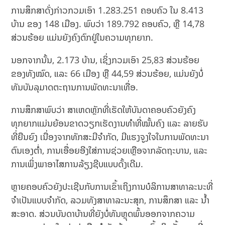
ການສຶກສາດັ່ງກ່າວກວມເອົາ 1.283.251 ຄອບຄົວ ໃນ 8.413
ບ້ານ ຂອງ 148 ເມືອງ. ພົບວ່າ 189.792 ຄອບຄົວ, ຫຼື 14,78
ສ່ວນຮ້ອຍ ແມ່ນຍັງຄົງຕົກຢູ່ໃນຄວາມທຸກຍາກ.
ນອກຈາກນັ້ນ, 2.173 ບ້ານ, ເຊິ່ງກວມເອົາ 25,83 ສ່ວນຮ້ອຍ
ຂອງທັງໝົດ, ແລະ 66 ເມືອງ ຫຼື 44,59 ສ່ວນຮ້ອຍ, ແມ່ນຍັງບໍ່
ທັນບັນລຸມາດຕະຖານການພັດທະນາເທື່ອ.
ການສຶກສາພົບວ່າ ສາເຫດຫຼັກທີ່ເຮັດໃຫ້ບັນດາຄອບຄົວຍັງຄົງ
ທຸກຍາກແມ່ນຍ້ອນຂາດວຽກເຮັດງານທຳທີ່ໝັ້ນຄົງ ແລະ ລາຍຮັບ
ທີ່ຍືນຍົງ ເນື່ອງຈາກທັກສະມີຈຳກັດ, ມີແຮງຈູງໃຈໃນການພັດທະນາ
ຕົນເອງຕ່ຳ, ການເອື່ອຍອີງໃສ່ການຊ່ວຍເຫຼືອຈາກລັດຖະບານ, ແລະ
ການເພິ່ງພາອາໄສການລ້ຽງຊີບແບບດັ້ງເດີມ.
ຫຼາຍຄອບຄົວຍັງປະເຊີນກັບການເຂົ້າເຖິງການບໍລິການສາທາລະນະທີ່
ຈຳເປັນແບບຈຳກັດ, ລວມທັງສາທາລະນະສຸກ, ການສຶກສາ ແລະ ນ້ຳ
ສະອາດ. ສ່ວນບັນດາບ້ານທີ່ຍັງບໍ່ທັນຫຼຸດພົ້ນອອກຈາກຄວາມ