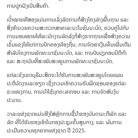
ການປູກຝັງເປັນສິນຄ້າ.
ເປົ້າໝາຍທີສອງແມ່ນການເລັ່ງລັດການກໍ່ສ້າງໂຄງລ່າງພື້ນຖານ ແລະ
ສິ່ງອຳນວຍຄວາມສະດວກສາທາລະນະໃນຊົນນະບົດ, ຄວບຄູ່ໄປກັບ
ການມອບໝາຍໃຫ້ພະນັກງານລັດລົງກໍ່ສ້າງຮາກຖານເພື່ອສ້າງຄວາມ
ເຂັ້ມແຂງໃຫ້ແກ່ການປົກຄອງທ້ອງຖິ່ນ, ການຈັດຫາເງິນທຶນເພີ່ມເຕີມ
ສຳລັບໂຄງການພັດທະນາຊົນນະບົດ, ແລະ ການປັບປຸງກອບນິຕິກຳ
ແລະ ສະຖາບັນທີ່ສະໜັບສະໜູນການພັດທະນາຊົນນະບົດ.
ແຕ່ລະຂົງເຂດບຸລິມະສິດຈະໄດ້ຮັບການສະໜັບສະໜູນໂດຍແຜນ
ປະຕິບັດງານລະອຽດ ເຊິ່ງກວມເອົາຄວາມຮັບຜິດຊອບຂອງແຕ່ລະ
ຂະແໜງການ, ການນຳໃຊ້ບຸກຄະລາກອນ ແລະ ການຈັດສັນງົບ
ປະມານ.
ວາລະແຫ່ງຊາດແມ່ນອີງໃສ່ຫຼັກການຊີ້ນຳຂອງບັນດາມະຕິພັກ ແລະ
ລັດ ທີ່ໄດ້ຮັບຮອງເອົາໃນກອງປະຊຸມຂັ້ນສູນກາງ, ແລະ ຜົນການ
ປະເມີນຄວາມທຸກຍາກແຫ່ງຊາດ ປີ 2025.