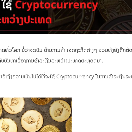
ປະເທດທົ່ວໂລກ ບໍ່ວ່າຈະເປັນ ດ້ານການຄ້າ ເສດຖະກິດຕ່າງໆ ລວມທັງຍັງຖືກ
ກັບບັນຫາເລື່ອງການຊຳລະເງິນລະຫວ່າງປະເທດຕະຫຼອດມາ.
າລືເຖິງຄວາມເປັນໄປໄດ້ທີ່ຈະໃຊ້ Cryptocurrency ໃນການຊຳລະເງິນລະ