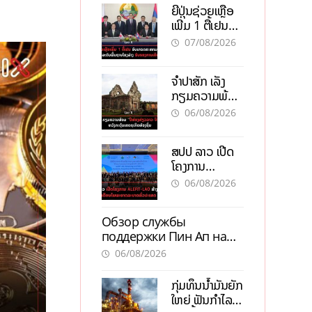
ຍີ່ປຸ່ນຊ່ວຍເຫຼືອ
ເພີ່ມ 1 ຕື້ເຢນ
ອັບເກຣດ
07/08/2026
ສະໜາມບິນວັດ
ໄຕ ຮັບຮອງການ
ຈຳປາສັກ ເລັ່ງ
ເຕີບໂຕ
ກຽມຄວາມພ້ອມ
“ປີທ່ອງທ່ຽວ
06/08/2026
ລາວ-ຈີນ 2027”
ຫວັງກະຕຸ້ນ
ສປປ ລາວ ເປີດ
ເສດຖະກິດ
ໂຄງການ
ທ້ອງຖິ່ນ
ALERT-LAO
06/08/2026
ສ້າງຕາໜ່າງ
ເຕືອນໄພພະຍາດ
Обзор службы
ລະບາດທົ່ວ
поддержки Пин Ап на
ປະເທດ
официальном сайте с
06/08/2026
актуальной
информацией
ກຸ່ມທຶນນ້ຳມັນຍັກ
ໃຫຍ່ ຟັນກຳໄລ