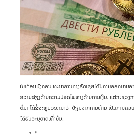
ໃນເດືອນມັງກອນ ທະນາຄານກາງຣັດເຊຍໄດ້ມີການອອກມາບອກວ່າ
ຄວາມສ່ຽງດ້ານຄວາມປອດໄພທາງດ້ານການເງິນ. ​ແຕ່​ກະຊວງ​ການ​ເງິ
ຕໍ່ມາ ໄດ້ຂໍ້ສະຫຼຸບອອກມາວ່າ ປ່ຽນຈາກການຫ້າມ ເປັນການຄ
ໄດ້ຮັບອະນຸຍາດເທົ່ານັ້ນ.