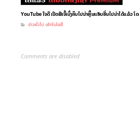
YouTube ໃຈດີ ເປີດຟີເຈີ້ເບິ່ງຄິບໄປນຳຫຼິ້ນແອັບອື່ນໄປນຳໄດ້ແລ້ວ ໂ
ຂ່າວທົ່ວໄປ
ເທັກໂນໂລຢີ
,
Comments are disabled