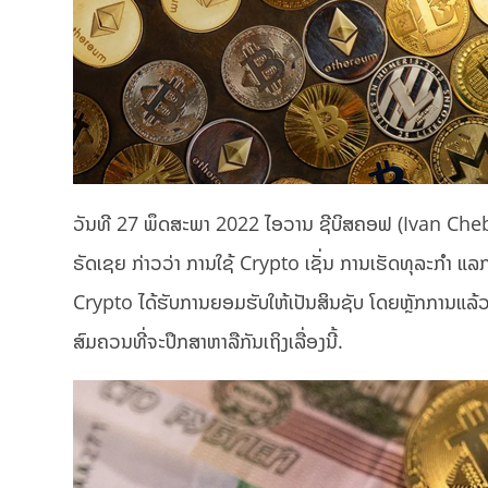
ວັນທີ 27 ພຶດສະພາ 2022 ໄອວານ ຊີບິສຄອຟ (Ivan Che
ຣັດເຊຍ ກ່າວວ່າ ການໃຊ້ Crypto ເຊັ່ນ ການເຮັດທຸລະກຳ ແລກປ
Crypto ໄດ້ຮັບການຍອມຮັບໃຫ້ເປັນສິນຊັບ ໂດຍຫຼັກການແລ້
ສົມຄວນທີ່ຈະປຶກສາຫາລືກັນເຖິງເລື່ອງນີ້.