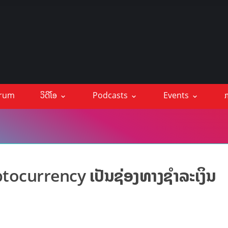
orum
ວິດີໂອ
Podcasts
Events
ກ
yptocurrency ເປັນຊ່ອງທາງຊຳລະເງິນ