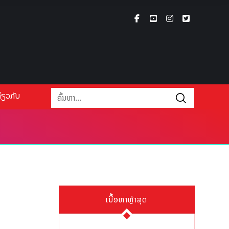
່ຽວກັບ
ເນື້ອຫາຫຼ້າສຸດ