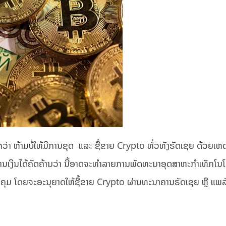
 ຫ້າມບໍ່ໃຫ້ມີການຂຸດ ແລະ ຊື້ຂາຍ Crypto ທົ່ວທັງຣັດເຊຍ ດ້ວຍເຫ
ນ​ໄດ້ຄັດຄ້ານ​ວ່າ ນີ້ອາດ​ຈະ​ທຳລາຍ​ການ​ພັດທະນາ​ອຸດສາຫະກຳ​ເທັກ​ໂນ​ໂລ
ວບຄຸມ ໂດຍຈະອະນຸຍາດໃຫ້ຊື້ຂາຍ Crypto ຜ່ານທະນາຄານຣັດເຊຍ ຫຼື ແພ