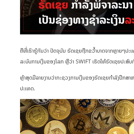
ຄືທີ່ເຮົາຮູ້ກັນວ່າ ປັດຈຸບັນ ຣັດເຊຍຖືກຂວໍ້າບາດຈາກຫຼາຍໆ
ລະບົບການເງິນຂອງໂລກ ຫຼືວ່າ SWIFT ເຮັດໃຫ້ຣັດເຊຍປະສົບ
ຫຼ້າສຸດມີລາຍງານວ່າກະຊວງການເງິນຂອງຣັດເຊຍກຳລັງປຶກສາຫ
ປະເທດ.