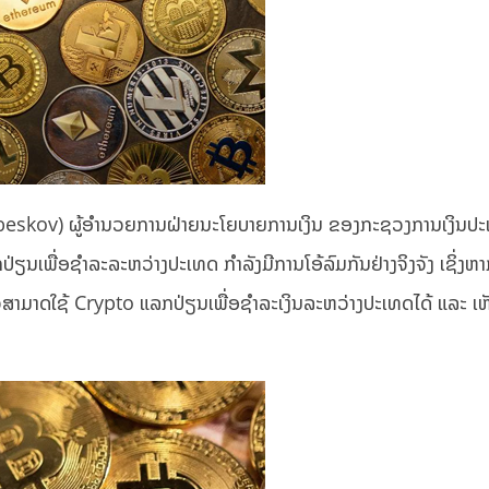
beskov) ຜູ້ອຳນວຍການຝ່າຍນະໂຍບາຍການເງິນ ຂອງກະຊວງການເງິນປ
່ຽນເພື່ອຊຳລະລະຫວ່າງປະເທດ ກຳລັງມີການໂອ້ລົມກັນຢ່າງຈິງຈັງ ເຊິ່ງຫາ
ວສາມາດໃຊ້ Crypto ແລກປ່ຽນເພື່ອຊຳລະເງິນລະຫວ່າງປະເທດໄດ້ ແລະ ເຫ