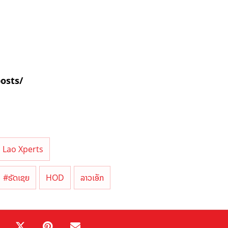
posts/
Lao Xperts
#ຣັດເຊຍ
HOD
ລາວເອັກ