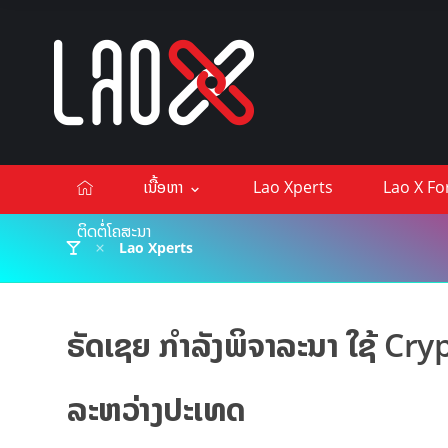
ເນື້ອຫາ
Lao Xperts
Lao X F
ຕິດຕໍ່ໂຄສະນາ
Lao Xperts
ຣັດເຊຍ ກຳລັງພິຈາລະນາ ໃຊ້ Cr
ລະຫວ່າງປະເທດ