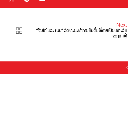
Next
“ຈືນໄກ່ ແລະ ເບຍ” ວັດທະນະທຳການກິນດື່ມທີ່ກາຍເປັນເອກະລັກ
ຂອງເກົາຫຼີ