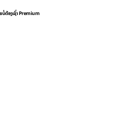
ດຍບໍ່ຕ້ອງເຊົ່າ Premium