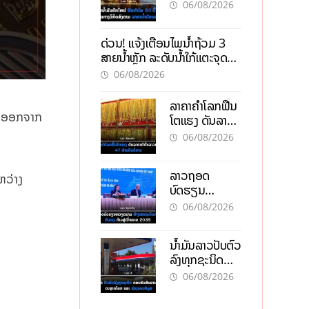
93 ຕື້ໂດລາ
06/08/2026
ທ່າມກາງວິກິດ
ສົງຄາມ ລາຄາ
ດ່ວນ! ແຈ້ງເຕືອນໄພນໍ້າຖ້ວມ 3
ນໍ້າມັນແພງ
ສາຍນໍ້າຫຼັກ ລະດັບນໍ້າໃກ້ແຕະຈຸດ
ອັນຕະລາຍ
06/08/2026
ລາຄາຄຳໂລກຟື້ນ
ຕັດອອກຈາກ
ໂຕແຮງ ດັນລາຄາ
ຄຳໃນລາວທະລຸ
06/08/2026
47 ລ້ານກີບຕໍ່
ບາດ
ລາວຖອດ
ຫວ່າງ
ບົດຮຽນ
ຫວຽດນາມ ສ້າງ
06/08/2026
ເສດຖະກິດເປັນ
ເຈົ້າຕົນເອງ ກ້າວສູ່
ນໍ້າມັນລາວປັບຕົວ
ເປົ້າໝາຍ 2035
ລົງທຸກຊະນິດ
ຕອບຮັບສັນຍານ
06/08/2026
ບວກຈາກຕະຫຼາດ
ໂລກ ແລະ ຊ່ອງ