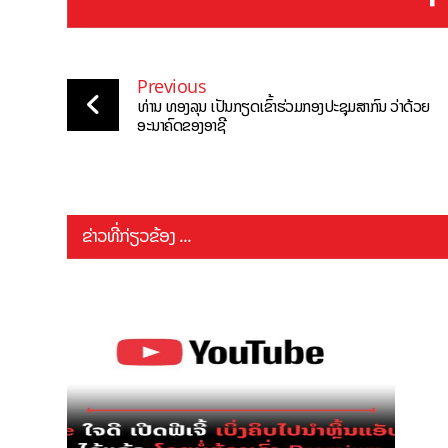
Previous
ທ່ານ ທອງລຸນ ເປັນກຽດເຂົ້າຮ່ວມກອງປະຊຸມສາກົນ ວ່າດ້ວຍ
ອະນາຄົດຂອງອາຊີ
ຂ່າວທີ່ກ່ຽວຂ້ອງ ...