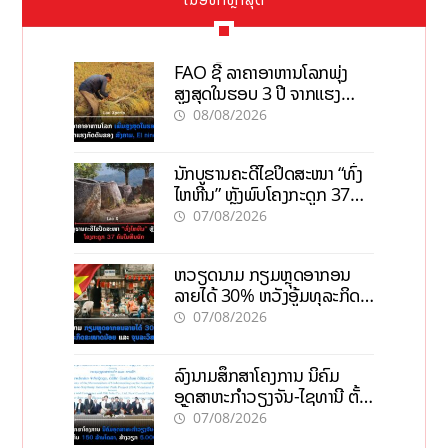
FAO ຊີ້ ລາຄາອາຫານໂລກພຸ່ງ
ສູງສຸດໃນຮອບ 3 ປີ ຈາກແຮງ
ກົດດັນຂອງສົງຄາມ, El nino
08/08/2026
ນັກບູຮານຄະດີໄຂປິດສະໜາ “ທົ່ງ
ໄຫຫີນ” ຫຼັງພົບໂຄງກະດູກ 37
ຄົນໃນຫີນຍັກ
07/08/2026
ຫວຽດນາມ ກຽມຫຼຸດອາກອນ
ລາຍໄດ້ 30% ຫວັງອູ້ມທຸລະກິດ
ຂະໜາດນ້ອຍ ແລະ ຈຸນລະ
07/08/2026
ວິສາຫະກິດ
ລົງນາມສຶກສາໂຄງການ ນິຄົມ
ອຸດສາຫະກຳວຽງຈັນ-ໄຊທານີ ຕັ້ງ
ເປົ້າດຶງທຶນ 150 ລ້ານໂດລາ, ສ້າງ
07/08/2026
ວຽກ 5.000 ຕຳແໜ່ງ