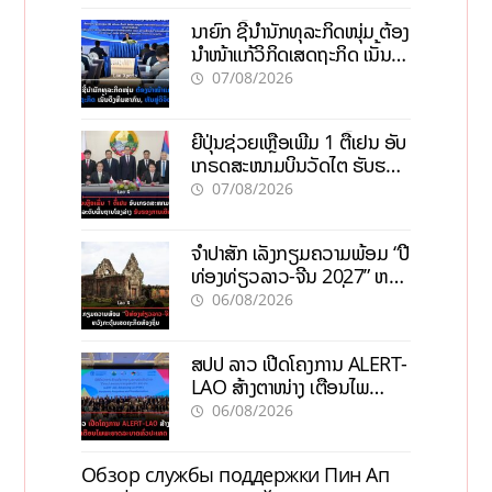
ນາຍົກ ຊີ້ນຳນັກທຸລະກິດໜຸ່ມ ຕ້ອງ
ນຳໜ້າແກ້ວິກິດເສດຖະກິດ ເນັ້ນດຶງ
ທຶນສາກົນ, ຫັນສູ່ດິຈິຕອນ
07/08/2026
ຍີ່ປຸ່ນຊ່ວຍເຫຼືອເພີ່ມ 1 ຕື້ເຢນ ອັບ
ເກຣດສະໜາມບິນວັດໄຕ ຮັບຮອງ
ການເຕີບໂຕ
07/08/2026
ຈຳປາສັກ ເລັ່ງກຽມຄວາມພ້ອມ “ປີ
ທ່ອງທ່ຽວລາວ-ຈີນ 2027” ຫວັງ
ກະຕຸ້ນເສດຖະກິດທ້ອງຖິ່ນ
06/08/2026
ສປປ ລາວ ເປີດໂຄງການ ALERT-
LAO ສ້າງຕາໜ່າງ ເຕືອນໄພ
ພະຍາດລະບາດທົ່ວປະເທດ
06/08/2026
Обзор службы поддержки Пин Ап