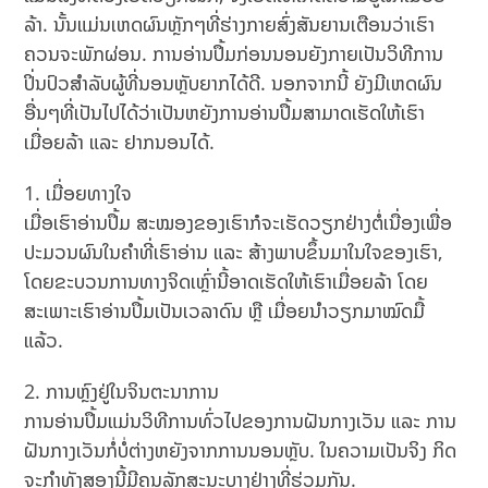
ລ້າ. ນັ້ນແມ່ນເຫດຜົນຫຼັກໆທີ່ຮ່າງກາຍສົ່ງສັນຍານເຕືອນວ່າເຮົາ
ຄວນຈະພັກຜ່ອນ. ການອ່ານປຶ້ມກ່ອນນອນຍັງກາຍເປັນວິທີການ
ປິ່ນປົວສຳລັບຜູ້ທີ່ນອນຫຼັບຍາກໄດ້ດີ. ນອກຈາກນີ້ ຍັງມີເຫດຜົນ
ອື່ນໆທີ່ເປັນໄປໄດ້ວ່າເປັນຫຍັງການອ່ານປຶ້ມສາມາດເຮັດໃຫ້ເຮົາ
ເມື່ອຍລ້າ ແລະ ຢາກນອນໄດ້.
ເມື່ອຍທາງໃຈ
ເມື່ອເຮົາອ່ານປຶ້ມ ສະໝອງຂອງເຮົາກໍຈະເຮັດວຽກຢ່າງຕໍ່ເນື່ອງເພື່ອ
ປະມວນຜົນໃນຄຳທີ່ເຮົາອ່ານ ແລະ ສ້າງພາບຂຶ້ນມາໃນໃຈຂອງເຮົາ,
ໂດຍຂະບວນການທາງຈິດເຫຼົ່ານີ້ອາດເຮັດໃຫ້ເຮົາເມື່ອຍລ້າ ໂດຍ
ສະເພາະເຮົາອ່ານປຶ້ມເປັນເວລາດົນ ຫຼື ເມື່ອຍນຳວຽກມາໝົດມື້
ແລ້ວ.
ການຫຼົງຢູ່ໃນຈິນຕະນາການ
ການອ່ານປຶ້ມແມ່ນວິທີການທົ່ວໄປຂອງການຝັນກາງເວັນ ແລະ ການ
ຝັນກາງເວັນກໍ່ບໍ່ຕ່າງຫຍັງຈາກການນອນຫຼັບ. ໃນ​ຄວາມ​ເປັນ​ຈິງ ກິດ
ຈະກໍາທັງສອງນີ້ມີຄຸນລັກສະນະບາງຢ່າງທີ່ຮ່ວມກັນ.