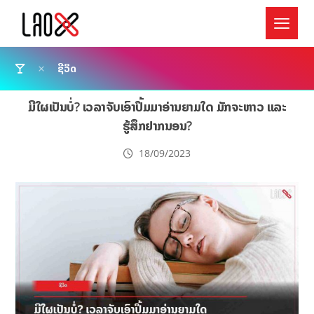
ຊີວິດ
ມີໃຜເປັນບໍ່? ເວລາຈັບເອົາປຶ້ມມາອ່ານຍາມໃດ ມັກຈະຫາວ ແລະ
ຮູ້ສຶກຢາກນອນ?
18/09/2023