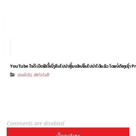
YouTube ໃຈດີ ເປີດຟີເຈີ້ເບິ່ງຄິບໄປນຳຫຼິ້ນແອັບອື່ນໄປນຳໄດ້ແລ້ວ ໂດຍບໍ່ຕ້ອງເຊົ່
,
ຂ່າວທົ່ວໄປ
ເທັກໂນໂລຢີ
Comments are disabled
ເນື້ອຫາຫຼ້າສຸດ