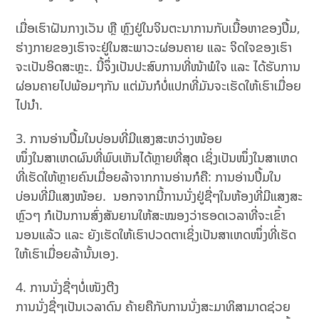
ເມື່ອເຮົາຝັນກາງເວັນ ຫຼື ຫຼົງຢູ່ໃນຈິນຕະນາການກັບເນື້ອຫາຂອງປຶ້ມ,
ຮ່າງ​ກາຍ​ຂອງ​ເຮົາ​ຈະ​ຢູ່​ໃນ​ສະ​ພາວະ​ຜ່ອນ​ຄາຍ​ ແລະ​ ຈິດ​ໃຈ​ຂອງ​ເຮົາ​
ຈະ​ເປັນ​ອິດ​ສະ​ຫຼະ​. ນີ້ຈຶ່ງເປັນປະສົບການທີ່ໜ້າພໍໃຈ ແລະ ໄດ້ຮັບການ
ຜ່ອນຄາຍໄປພ້ອມໆກັນ ແຕ່ມັນກໍບໍ່ແປກທີ່ມັນຈະເຮັດໃຫ້ເຮົາເມື່ອຍ
ໄປນຳ.
ການອ່ານປຶ້ມໃນບ່ອນທີ່ມີແສງສະຫວ່າງໜ້ອຍ
ໜຶ່ງໃນສາເຫດຜົນທີ່ພົບເຫັນໄດ້ຫຼາຍທີ່ສຸດ ເຊິ່ງເປັນໜຶ່ງໃນສາເຫດ
ທີ່ເຮັດໃຫ້ຫຼາຍຄົນເມື່ອຍລ້າຈາກການອ່ານກໍຄື: ການອ່ານປຶ້ມໃນ
ບ່ອນທີ່ມີແສງໜ້ອຍ. ນອກຈາກນີ້ການນັ່ງຢູ່ຊື່ໆໃນຫ້ອງທີ່ມີແສງສະ
ຫຼົວໆ ກໍເປັນການສົ່ງສັນຍານໃຫ້ສະໝອງວ່າຮອດເວລາທີ່ຈະເຂົ້າ
ນອນແລ້ວ ແລະ ຍັງເຮັດໃຫ້ເຮົາປວດຕາເຊິ່ງເປັນສາເຫດໜຶ່ງທີ່ເຮັດ
ໃຫ້ເຮົາເມື່ອຍລ້ານັ້ນເອງ.
ການນັ່ງຊື່ໆບໍ່ເໜັງຕີງ
ການນັ່ງຊື່ໆເປັນເວລາດົນ ຄ້າຍຄືກັບການນັ່ງສະມາທິສາມາດຊ່ວຍ