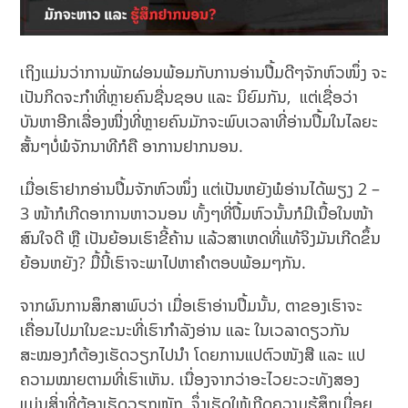
ເຖິງແມ່ນວ່າການພັກຜ່ອນພ້ອມກັບການອ່ານປື້ມດີໆຈັກຫົວໜຶ່ງ ຈະ
ເປັນກິດຈະກຳທີ່ຫຼາຍຄົນຊື່ນຊອບ ແລະ ນິຍົມກັນ, ແຕ່ເຊື່ອວ່າ
ບັນຫາອີກເລື່ອງໜື່ງທີ່ຫຼາຍຄົນມັກຈະພົບເວລາທີ່ອ່ານປຶ້ມໃນໄລຍະ
ສັ້ນໆບໍ່ພໍຈັກນາທີກໍຄື ອາການຢາກນອນ.
ເມື່ອເຮົາຢາກອ່ານປື້ມຈັກຫົວໜຶ່ງ ແຕ່ເປັນຫຍັງພໍອ່ານໄດ້ພຽງ 2 –
3 ໜ້າກໍເກີດອາການຫາວນອນ ທັ້ງໆທີ່ປຶ້ມຫົວນັ້ນກໍມີເນື້ອໃນໜ້າ
ສົນໃຈດີ ຫຼື ເປັນຍ້ອນເຮົາຂີ້ຄ້ານ ແລ້ວສາເຫດທີ່ແທ້ຈິງມັນເກີດຂຶ້ນ
ຍ້ອນຫຍັງ? ມື້ນີ້ເຮົາຈະພາໄປຫາຄຳຕອບພ້ອມໆກັນ.
ຈາກຜົນການສຶກສາພົບວ່າ ເມື່ອ​ເຮົາ​ອ່ານປຶ້ມນັ້ນ, ຕາ​ຂອງ​ເຮົາ​ຈະ
ເຄື່ອນ​ໄປ​ມາ​ໃນ​ຂະນະ​ທີ່​ເຮົາ​ກຳລັງ​ອ່ານ ແລະ ໃນເວລາດຽວກັນ
ສະໝອງກໍຕ້ອງເຮັດວຽກໄປນຳ ໂດຍ​ການ​ແປ​ຕົວ​ໜັງສື​ ແລະ ​ແປ​
ຄວາມ​ໝາຍ​ຕາມ​ທີ່​ເຮົາ​ເຫັນ. ເນື່ອງຈາກວ່າອະໄວຍະວະທັງສອງ
ແມ່ນສິ່ງທີ່ຕ້ອງເຮັດວຽກໜັກ, ຈຶ່ງເຮັດໃຫ້ເກີດຄວາມຮູ້ສຶກເມື່ອຍ