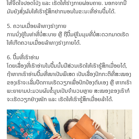
ໃຫ້ຈິດໃຈປອດໂປ່ງ ແລະ ເຮັດໃຫ້ຮ່າງກາຍຜ່ອນຄາຍ. ນອກຈາກນີ້
ມັນຍັງສົ່ງຜົນໃຫ້ເຮົາຮູ້ສຶກຢາກນອນໃນຂະນະທີ່ອ່ານປຶ້ມໄດ້.
ຄວາມເມື່ອຍລ້າທາງຮ່າງກາຍ
ການນັ່ງຢູ່ໃນທ່າທີ່ບໍ່ສະບາຍ ຫຼື ຖືປຶ້ມຢູ່ໃນມຸມທີ່ບໍ່ສະດວກມາດເຮັດ
ໃຫ້ເກີດຄວາມເມື່ອຍລ້າທາງຮ່າງກາຍໄດ້.
ປຶ້ມທີ່ເຮົາອ່ານ
ໂດຍເລື່ອງທີ່ເຮົາອ່ານໃນປື້ມນັ້ນມີສ່ວນເຮັດໃຫ້ເຮົາຮູ້ສຶກເມື່ອຍໄດ້,
ຖ້າຫາກເຮົາອ່ານປຶ້ມທີ່ໜາເປັນພິເສດ ເປັນເລື່ອງປົກກະຕິທີ່ສະໝອງ
ຂອງເຮົາຈະເລີ່ມປິດການເຮັດວຽກເພື່ອປົກປ້ອງຕົນເອງ ຫຼື ຫາກເຮົາ
ພະຍາຍາມປະມວນຜົນຂໍ້ມູນເປັນຈຳນວນຫຼາຍ ສະໝອງຂອງເຮົາກໍ
ຈະເຮັດວຽກຢ່າງໜັກ ແລະ ເຮັດໃຫ້ເຮົາຮູ້ສຶກເມື່ອຍລ້າໄດ້.