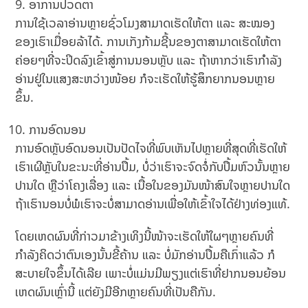
ອາການປວດຕາ
ການໃຊ້ເວລາອ່ານຫຼາຍຊົ່ວໂມງສາມາດເຮັດໃຫ້ຕາ ແລະ ສະໝອງ
ຂອງເຮົາເມື່ອຍລ້າໄດ້. ການເກັງກ້າມຊີ້ນຂອງຕາສາມາດເຮັດໃຫ້ຕາ
ຄ່ອຍໆທີ່ຈະປິດລົງເຂົ້າສູ່ການນອນຫຼັບ ແລະ ຖ້າຫາກວ່າເຮົາກໍາລັງ
ອ່ານຢູ່ໃນແສງສະຫວ່າງໜ້ອຍ ກໍຈະເຮັດໃຫ້ຮູ້​ສຶກ​ຍາກ​ນອນ​ຫຼາຍ​
ຂຶ້ນ.
ການອົດນອນ
ການອົດຫຼັບອົດນອນເປັນປັດໄຈທີ່ພົບເຫັນໄປຫຼາຍທີ່ສຸດທີ່ເຮັດໃຫ້
ເຮົາເຜີຫຼັບໃນຂະນະທີ່ອ່ານປຶ້ມ, ບໍ່ວ່າເຮົາຈະຈົດຈໍ່ກັບປຶ້ມຫົວນັ້ນຫຼາຍ
ປານໃດ ຫຼືວ່າໂຄງເລື່ອງ ແລະ ເນື້ອໃນຂອງມັນໜ້າສົນໃຈຫຼາຍປານໃດ
ຖ້າເຮົານອນບໍ່ພໍເຮົາຈະບໍ່ສາມາດອ່ານເພື່ອໃຫ້ເຂົ້າໃຈໄດ້ຢ່າງທ່ອງແທ້.
ໂດຍເຫດຜົນທີ່ກ່າວມາຂ້າງເທິງນີ້ໜ້າຈະເຮັດໃຫ້ໃຜໆຫຼາຍຄົນທີ່
ກຳລັງຄິດວ່າຕົນເອງນັ້ນຂີ້ຄ້ານ ແລະ ບໍ່ມັກອ່ານປຶ້ມຄືເກົ່າແລ້ວ ກໍ
ສະບາຍໃຈຂຶ້ນໄດ້ເລີຍ ເພາະບໍ່ແມ່ນມີພຽງແຕ່ເຮົາທີ່ຢາກນອນຍ້ອນ
ເຫດຜົນເຫຼົ່ານີ້ ແຕ່ຍັງມີອີກຫຼາຍຄົນທີ່ເປັນຄືກັນ.