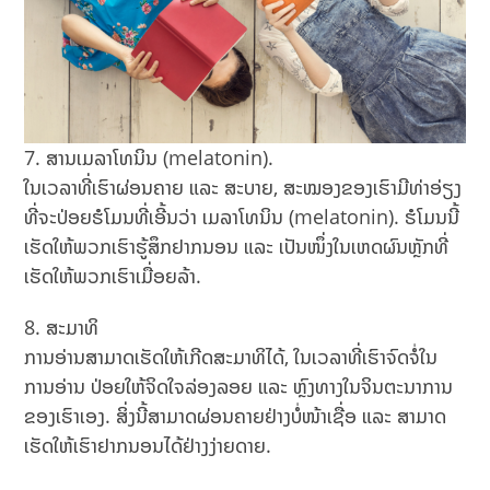
ສານເມລາໂທນິນ (melatonin).
ໃນເວລາທີ່ເຮົາຜ່ອນຄາຍ ແລະ ສະບາຍ, ສະໝອງຂອງເຮົາມີທ່າອ່ຽງ
ທີ່ຈະປ່ອຍຮໍໂມນທີ່ເອີ້ນວ່າ ເມລາໂທນິນ (melatonin). ຮໍໂມນນີ້
ເຮັດໃຫ້ພວກເຮົາຮູ້ສຶກຢາກນອນ ແລະ ເປັນໜຶ່ງໃນເຫດຜົນຫຼັກທີ່
ເຮັດໃຫ້ພວກເຮົາເມື່ອຍລ້າ.
ສະມາທິ
ການອ່ານສາມາດເຮັດໃຫ້ເກີດສະມາທິໄດ້, ໃນເວລາທີ່ເຮົາຈົດຈໍ່ໃນ
ການອ່ານ ປ່ອຍໃຫ້ຈິດໃຈລ່ອງລອຍ ແລະ ຫຼົງທາງໃນຈິນຕະນາການ
ຂອງເຮົາເອງ. ສິ່ງນີ້ສາມາດຜ່ອນຄາຍຢ່າງບໍ່ໜ້າເຊື່ອ ແລະ ສາມາດ
ເຮັດໃຫ້ເຮົາຢາກນອນໄດ້ຢ່າງງ່າຍດາຍ.