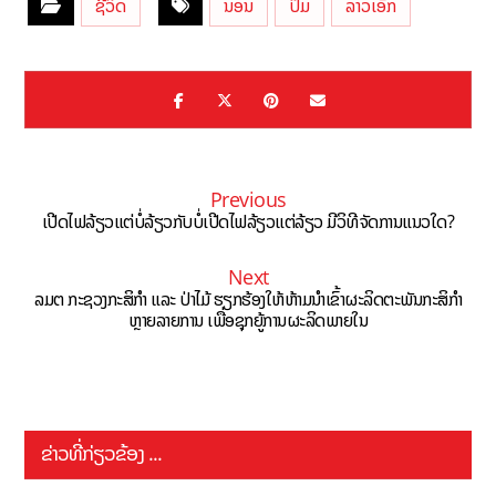
ຊີວິດ
ນອນ
ປຶ້ມ
ລາວເອັກ
Previous
ເປີດໄຟລ້ຽວແຕ່ບໍ່ລ້ຽວກັບບໍ່ເປີດໄຟລ້ຽວແຕ່ລ້ຽວ ມີວິທີຈັດການແນວໃດ?
Next
ລມຕ ກະຊວງກະສິກຳ ແລະ ປ່າໄມ້ ​ຮຽກ​ຮ້ອງ​ໃຫ້​ຫ້າມ​ນຳ​ເຂົ້າ​ຜະ​ລິດ​ຕະ​ພັນ​ກະ​ສິ​ກຳ
ຫຼາຍລາຍການ ເພື່ອຊຸກຍູ້ການຜະລິດພາຍໃນ
ຂ່າວທີ່ກ່ຽວຂ້ອງ ...