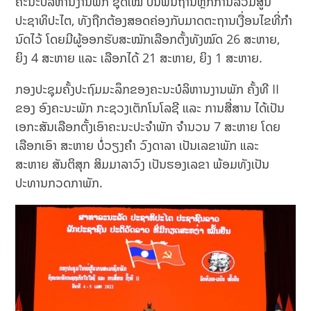
ຄະນະບໍລິຫານງານພັກ ຊຸດໃໝ່ ບົນພື້ນຖານຫຼັກການລວມສູນ
ປະຊາທິປະໄຕ, ທັງຖືກຕ້ອງສອດຄ່ອງກັບມາດຕະຖານເງື່ອນໄຂທີ່ກໍາ
ນົດໄວ້ ໂດຍມີຜູ້ອອກຮັບສະໝັກເລືອກຕັ້ງທັງໝົດ 26 ສະຫາຍ,
ຍິງ 4 ສະຫາຍ ແລະ ເລືອກໄດ້ 21 ສະຫາຍ, ຍິງ 1 ສະຫາຍ.
ກອງປະຊຸມຄັ້ງປະຖົມມະລຶກຂອງຄະນະບໍລິຫານງານພັກ ຄັ້ງທີ II
ຂອງ ອົງຄະນະພັກ ກະຊວງເຕັກໂນໂລຊີ ແລະ ການສື່ສານ ໄດ້ເປັນ
ເອກະສັນເລືອກຕັ້ງເອົາຄະນະປະຈໍາພັກ ຈໍານວນ 7 ສະຫາຍ ໂດຍ
ເລືອກເອົາ ສະຫາຍ ບໍ່ວຽງຄໍາ ວົງດາລາ ເປັນເລຂາພັກ ແລະ
ສະຫາຍ ສັນຕິສຸກ ສິມມາລາວົງ ເປັນຮອງເລຂາ ພ້ອມທັງເປັນ
ປະທານກວດກາພັກ.