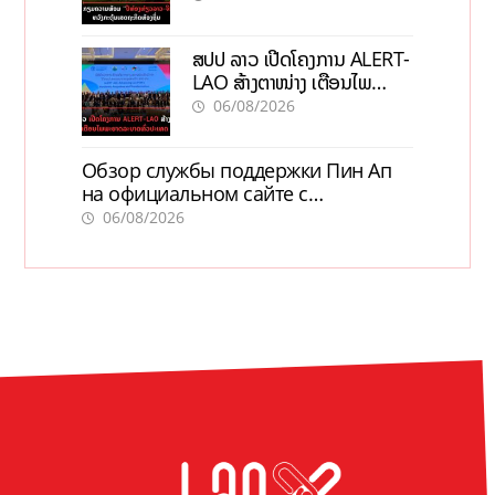
ສປປ ລາວ ເປີດໂຄງການ ALERT-
LAO ສ້າງຕາໜ່າງ ເຕືອນໄພ
ພະຍາດລະບາດທົ່ວປະເທດ
06/08/2026
Обзор службы поддержки Пин Ап
на официальном сайте с
актуальной информацией
06/08/2026