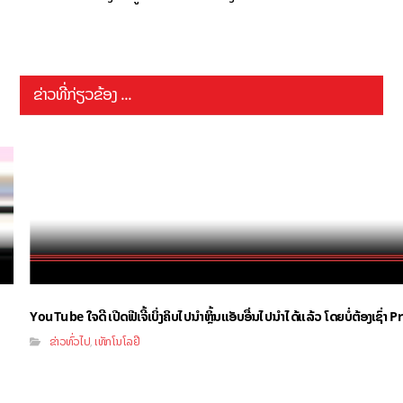
ຂ່າວທີ່ກ່ຽວຂ້ອງ ...
YouTube ໃຈດີ ເປີດຟີເຈີ້ເບິ່ງຄິບໄປນຳຫຼິ້ນແອັບອື່ນໄປນຳໄດ້ແລ້ວ ໂດຍບໍ່ຕ້ອງເຊົ່
ຂ່າວທົ່ວໄປ
ເທັກໂນໂລຢີ
,