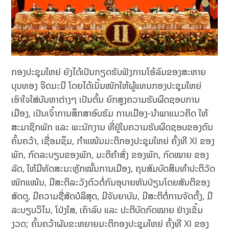
ກອງປະຊຸມໃຫຍ່ ຍັງໄດ້ເປັນກຽດຮັບຟັງການໂອ້ລົມຂອງສະຫາຍ
ບຸນທອງ ຈິດມະນີ ໂດຍໄດ້ເນັ້ນໜັກໃຫ້ຜູ້ແທນກອງປະຊຸມໃຫຍ່
ເອົາໃຈໃສ່ບັນຫາຕ່າງໆ ເປັນຕົ້ນ ຍົກສູງຄວາມຮັບຜິດຊອບການ
ເມືອງ, ເປັນເຈົ້າການສຶກສາອົບຮົມ ການເມືອງ-ນໍາພາແນວຄິດ ໃຫ້
ສະມາຊິກພັກ ແລະ ພະນັກງານ ທີ່ຢູ່ໃນຄວາມຮັບຜິດຊອບຂອງຕົນ
ຄົ້ນຄວ້າ, ເຊື່ອມຊຶມ, ກໍາແໜ້ນມະຕິກອງປະຊຸມໃຫຍ່ ຄັ້ງທີ XI ຂອງ
ພັກ, ກົດລະບຽບຂອງພັກ, ມະຕິຄໍາສັ່ງ ຂອງພັກ, ກົດໝາຍ ຂອງ
ລັດ, ໃຫ້ມີທັດສະນະຫຼັກໝັ້ນການເມືອງ, ຄຸນສົມບັດສິນທໍາປະຕິວັດ
ໜັກແໜ້ນ, ມີສະຕິລະວັງຕົວຕໍ່ກົນອຸບາຍຫັນປ່ຽນໂດຍສັນຕິຂອງ
ສັດຕູ, ມີຄວາມຊື່ສັດບໍລິສຸດ, ມີຈັນຍາບັນ, ມີສະຕິຕໍ່ການຈັດຕັ້ງ, ມີ
ລະບຽບວິໄນ, ໂປ່ງໃສ, ເຄົາລົບ ແລະ ປະຕິບັດກົດໝາຍ ຢ່າງເຂັ້ມ
ງວດ; ຄົ້ນຄວ້າຜັນຂະຫຍາຍມະຕິກອງປະຊຸມໃຫຍ່ ຄັ້ງທີ XI ຂອງ