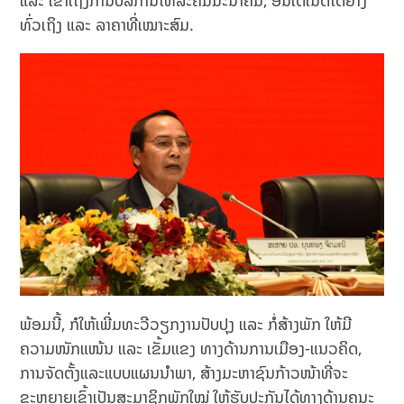
ແລະ ເຂົ້າເຖິງການບໍລິການໂທລະຄົມມະນາຄົມ, ອິນເຕີເນັດໄດ້ຢ່າງ
ທົ່ວເຖິງ ແລະ ລາຄາທີ່ເໝາະສົມ.
ພ້ອມນີ້, ກໍໃຫ້ເພີ່ມທະວີວຽກງານປັບປຸງ ແລະ ກໍ່ສ້າງພັກ ໃຫ້ມີ
ຄວາມໜັກແໜ້ນ ແລະ ເຂັ້ມແຂງ ທາງດ້ານການເມືອງ-ແນວຄິດ,
ການຈັດຕັ້ງແລະແບບແຜນນໍາພາ, ສ້າງມະຫາຊົນກ້າວໜ້າທີ່ຈະ
ຂະຫຍາຍເຂົ້າເປັນສະມາຊິກພັກໃໝ່ ໃຫ້ຮັບປະກັນໄດ້ທາງດ້ານຄຸນະ