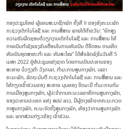
ກອງປະຊຸມໃຫຍ່ ຜູ້ແທນສະມາຊິກພັກ ຄັ້ງທີ II ຂອງອົງຄະນະພັກ
ກະຊວງເຕັກໂນໂລຊີ ແລະ ການສື່ສານ ພາຍໃຕ້ຄໍາຂວັນ: “ຍົກສູງ
ຄວາມຮັບຜິດຊອບຕໍ່ວຽກງານເຕັກໂນໂລຊີ ແລະ ການສື່ສານ ໃຫ້
ກາຍເປັນກໍາລັງແຮງຂັບເຄື່ອນໃນການຫັນເປັນ ດິຈິຕອນ ຕາມທິດ
ຫັນເປັນອຸດສາຫະກໍາ ແລະ ທັນສະໄໝ” ໄດ້ສຳເລັດລົງໃນວັນທີ 5
ເມສາ 2022 ຢູ່ຫໍປະຊຸມແຫ່ງຊາດ ໂດຍການເປັນປະທານຂອງ
ສະຫາຍ ບໍ່ວຽງຄໍາ ວົງດາລາ, ກໍາມະການສູນກາງພັກ, ເລຂາ
ຄະນະພັກ, ລັດຖະມົນຕີ ກະຊວງເຕັກໂນໂລຊີ ແລະ ການສື່ສານ ແລະ
ໃຫ້ກຽດເຂົ້າຮ່ວມຂອງ ສະຫາຍ ບຸນທອງ ຈິດມະນີ ກໍາມະການກົມ
ການເມືອງສູນກາງພັກ, ຜູ້ປະຈຳການຄະນະເລຂາທິການສູນກາງພັກ,
ຮອງປະທານປະເທດ ແຫ່ງ ສປປ ລາວ, ມີຜູ້ຕາງໜ້າຈາກຄະນະກວດ
ກາສູນກາງພັກ, ຄະນະຈັດຕັ້ງສູນກາງພັກ, ຫ້ອງວ່າການສູນກາງພັກ
ແລະ ພາກສ່ວນກ່ຽວຂ້ອງ ເຂົ້າຮ່ວມ.