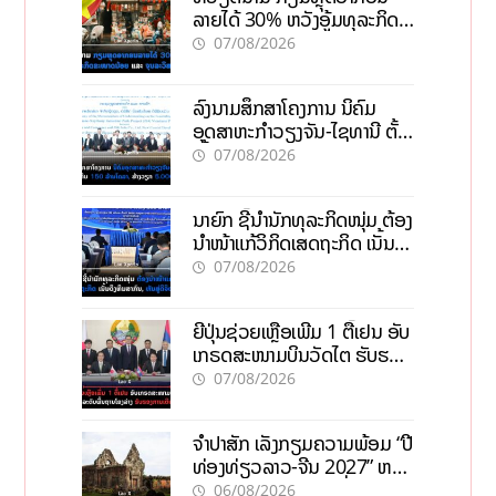
ລາຍໄດ້ 30% ຫວັງອູ້ມທຸລະກິດ
ຂະໜາດນ້ອຍ ແລະ ຈຸນລະ
07/08/2026
ວິສາຫະກິດ
ລົງນາມສຶກສາໂຄງການ ນິຄົມ
ອຸດສາຫະກຳວຽງຈັນ-ໄຊທານີ ຕັ້ງ
ເປົ້າດຶງທຶນ 150 ລ້ານໂດລາ, ສ້າງ
07/08/2026
ວຽກ 5.000 ຕຳແໜ່ງ
ນາຍົກ ຊີ້ນຳນັກທຸລະກິດໜຸ່ມ ຕ້ອງ
ນຳໜ້າແກ້ວິກິດເສດຖະກິດ ເນັ້ນດຶງ
ທຶນສາກົນ, ຫັນສູ່ດິຈິຕອນ
07/08/2026
ຍີ່ປຸ່ນຊ່ວຍເຫຼືອເພີ່ມ 1 ຕື້ເຢນ ອັບ
ເກຣດສະໜາມບິນວັດໄຕ ຮັບຮອງ
ການເຕີບໂຕ
07/08/2026
ຈຳປາສັກ ເລັ່ງກຽມຄວາມພ້ອມ “ປີ
ທ່ອງທ່ຽວລາວ-ຈີນ 2027” ຫວັງ
ກະຕຸ້ນເສດຖະກິດທ້ອງຖິ່ນ
06/08/2026