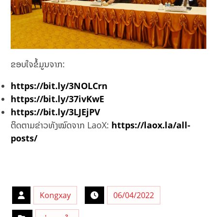
ຂອບໃຈຂໍ້ມູນຈາກ:
https://bit.ly/3NOLCrn
https://bit.ly/37ivKwE
https://bit.ly/3LJEjPV
ຕິດຕາມຂ່າວທັງໝົດຈາກ LaoX:
https://laox.la/all-
posts/
Kongxay
06/04/2022