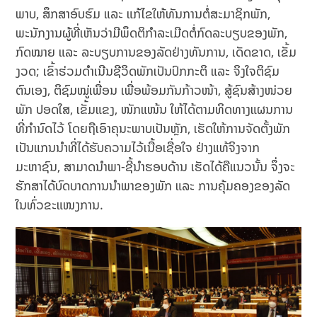
ພາບ, ສຶກສາອົບຮົມ ແລະ ແກ້ໄຂໃຫ້ທັນການຕໍ່ສະມາຊິກພັກ,
ພະນັກງານຜູ້ທີ່ເຫັນວ່າມີພຶດຕິກຳລະເມີດຕໍ່ກົດລະບຽບຂອງພັກ,
ກົດໝາຍ ແລະ ລະບຽບການຂອງລັດຢ່າງທັນການ, ເດັດຂາດ, ເຂັ້ມ
ງວດ; ເຂົ້າຮ່ວມດໍາເນີນຊີວິດພັກເປັນປົກກະຕິ ແລະ ຈິງໃຈຕິຊົມ
ຕົນເອງ, ຕິຊົມໝູ່ເພື່ອນ ເພື່ອພ້ອມກັນກ້າວໜ້າ, ສູ້ຊົນສ້າງໜ່ວຍ
ພັກ ປອດໃສ, ເຂັ້ມແຂງ, ໜັກແໜ້ນ ໃຫ້ໄດ້ຕາມທິດທາງແຜນການ
ທີ່ກໍານົດໄວ້ ໂດຍຖືເອົາຄຸນະພາບເປັນຫຼັກ, ເຮັດໃຫ້ການຈັດຕັ້ງພັກ
ເປັນແກນນຳທີ່ໄດ້ຮັບຄວາມໄວ້ເນື້ອເຊື່ອໃຈ ຢ່າງແທ້ຈິງຈາກ
ມະຫາຊົນ, ສາມາດນຳພາ-ຊີ້ນຳຮອບດ້ານ ເຮັດໄດ້ຄືແນວນັ້ນ ຈຶ່ງຈະ
ຮັກສາໄດ້ບົດບາດການນຳພາຂອງພັກ ແລະ ການຄຸ້ມຄອງຂອງລັດ
ໃນທົ່ວຂະແໜງການ.