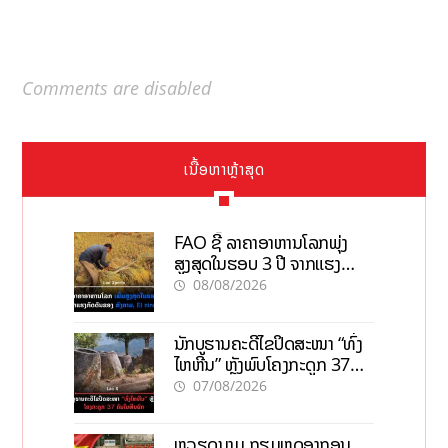
Comments are disabled
ເນື້ອຫາຫຼ້າສຸດ
FAO ຊີ້ ລາຄາອາຫານໂລກພຸ່ງ
ສູງສຸດໃນຮອບ 3 ປີ ຈາກແຮງ
ກົດດັນຂອງສົງຄາມ, El nino
08/08/2026
ນັກບູຮານຄະດີໄຂປິດສະໜາ “ທົ່ງ
ໄຫຫີນ” ຫຼັງພົບໂຄງກະດູກ 37
ຄົນໃນຫີນຍັກ
07/08/2026
ຫວຽດນາມ ກຽມຫຼຸດອາກອນ