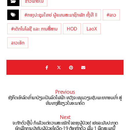
ຂ່າວພາຍໃນ
#ກອງປະຊຸມໃຫຍ່ ຜູ້ແທນສະມາຊິກພັກ ຄັ້ງທີ II
#ລາວ
#ເຕັກໂນໂລຊີ ແລະ ການສື່ສານ
HOD
LaoX
ລາວເອັກ
Previous
ອັງກິດເອົາລົດເກົ່າມາປ່ຽນເປັນລົດໄຟຟ້າ ຫວັງຈະໝຸນວຽນຊັບພະຍາກອນເກົ່າ ສູ່
ຫົນທາງສີຂຽວໃນອະນາຄົດ
Next
ຈະກັກຕົວຫຼືບໍ່ ກໍແລ້ວແຕ່ຄວາມສະໝັກໃຈຂອງຜູ້ປ່ວຍ! ເຢຍລະມັນປະກາດ
ຍົກເລີກການບັງຄັບຜູ້ປ່ວຍໂຄວິດ-19 ຕ້ອງກັກຕົວ ເລີ່ມ 1 ພຶດສະພານີ້