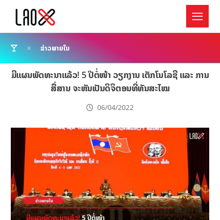
ຂ່າວພາຍໃນ
ມີແຜນພັດທະນາແລ້ວ! 5 ປີຕໍ່ໜ້າ ວຽກງານ ເຕັກໂນໂລຊີ ແລະ ການ
ສື່ສານ ຈະຫັນເປັນດິຈິຕອນທີ່ທັນສະໄໝ
06/04/2022