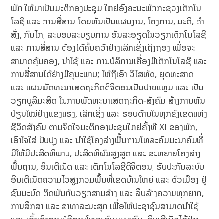
ພັກ ໃຫ້ມາເປັນມະຕິກອງປະຊຸມ ໃຫຍ່ອົງຄະນະພັກກະຊວງເຕັກໂນ
ໂລຊີ ແລະ ການສື່ສານ ໂດຍຫັນເປັນແຜນງານ, ໂຄງການ, ມະຕິ, ຄໍາ
ສັ່ງ, ກົນໄກ, ລະບອບລະບຽບການ ອັນລະອຽດໃນວຽກເຕັກໂນໂລຊີ
ແລະ ການສື່ສານ ຕ້ອງໄດ້ຄົ້ນຄວ້າຢ່າງເລິກເຊິ່ງເຖິງຖອງ ເພື່ອຈະ
ສາມາດຄຸ້ມຄອງ, ນໍາໃຊ້ ແລະ ການບໍລິການເຄື່ອງມືເຕັກໂນໂລຊີ ແລະ
ການສື່ສານໄດ້ຢ່າງມີຄຸນະພາບ; ໃຫ້ຖືເອົາ ວິໄສທັດ, ຍຸດທະສາດ
ແລະ ແຜນພັດທະນາເສດຖະກິດດິຈິຕອນເປັນປາຍແຫຼມ ແລະ ເປັນ
ວຽກບູລິມະສິດ ໃນການພັດທະນາເສດຖະກິດ-ສັງຄົມ ສ້າງການຫັນ
ປ່ຽນໃໝ່ຢ່າງແຂງແຮງ, ເລິກເຊິ່ງ ແລະ ຮອບດ້ານໃນທຸກຂົງເຂດແຫ່ງ
ຊີວິດສັງຄົມ ຕາມຈິດໃຈມະຕິກອງປະຊຸມໃຫຍ່ຄັ້ງທີ XI ຂອງພັກ,
ເອົາໃຈໃສ່ ປັບປຸງ ແລະ ນໍາໃຊ້ໂຄງລ່າງພື້ນຖານໂທລະຄົມມະນາຄົມທີ່
ມີໃຫ້ມີປະສິດທິພາບ, ປະສິດທິຜົນສູງສູດ ແລະ ຂະຫຍາຍໂຄງລ່າງ
ພື້ນຖານ, ອິນເຕີເນັດ ແລະ ເຕັກໂນໂລຊີດິຈິຕອນ, ຮັບປະກັນລະບົບ
ອິນເຕີເນັດຄວາມໄວສູງກວມພື້ນທີ່ເຂດບ້ານໃຫຍ່ ແລະ ຕົວເມືອງ ຢູ່
ຊົນນະບົດ ຕິດພັນກັບວຽກສາມສ້າງ ແລະ ລຶບລ້າງຄວາມທຸກຍາກ,
ການສຶກສາ ແລະ ສາທາລະນະສຸກ ເພື່ອໃຫ້ປະຊາຊົນສາມາດນໍາໃຊ້