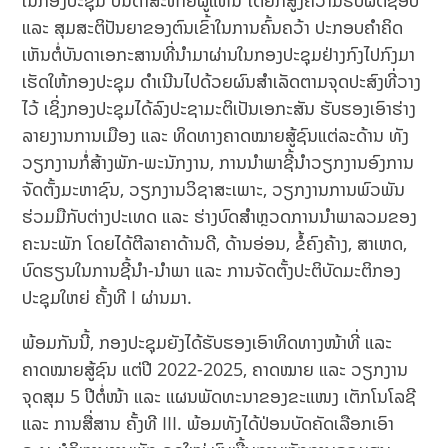
ໃນກອງປະຊຸມ ບັນດາສະຫາຍຜູ້ແທນ ໄດ້ຍົກສູງຄວາມຮັບຜິດຊອບ
ແລະ ສຸມສະຕິປັນຍາຂອງຕົນເຂົ້າໃນການຄົ້ນຄວ້າ ປະກອບຄໍາຄິດ
ເຫັນຕໍ່ບັນດາເອກະສານທີ່ນໍາມາຜ່ານໃນກອງປະຊຸມຢ່າງກົງໄປກົງມາ
ເຮັດໃຫ້ກອງປະຊຸມ ດໍາເນີນໄປດ້ວຍຜົນສໍາເລັດຕາມຈຸດປະສົງທີ່ວາງ
ໄວ້ ເຊິ່ງກອງປະຊຸມໄດ້ລົງປະຊາມະຕິເປັນເອກະສັນ ຮັບຮອງເອົາຮ່າງ
ລາຍງານການເມືອງ ແລະ ທິດທາງຄາດໝາຍສູ້ຊົນແຕ່ລະດ້ານ ທັງ
ວຽກງານກໍ່ສ້າງພັກ-ພະນັກງານ, ການນໍາພາຊີ້ນໍາວຽກງານອົງການ
ຈັດຕັ້ງມະຫາຊົນ, ວຽກງານວິຊາສະເພາະ, ວຽກງານການພົວພັນ
ຮ່ວມມືກັບຕ່າງປະເທດ ແລະ ຮ່າງບົດສໍາຫຼວດການນໍາພາລວມຂອງ
ຄະນະພັກ ໂດຍໄດ້ຕີລາຄາດ້ານດີ, ດ້ານອ່ອນ, ຂໍ້ຄົງຄ້າງ, ສາເຫດ,
ບົດຮຽນໃນການຊີ້ນໍາ-ນໍາພາ ແລະ ການຈັດຕັ້ງປະຕິບັດມະຕິກອງ
ປະຊຸມໃຫຍ່ ຄັ້ງທີ I ຜ່ານມາ.
ພ້ອມກັນນີ້, ກອງປະຊຸມຍັງໄດ້ຮັບຮອງເອົາທິດທາງໜ້າທີ່ ແລະ
ຄາດໝາຍສູ້ຊົນ ແຕ່ປີ 2022-2025, ຄາດໝາຍ ແລະ ວຽກງານ
ຈຸດສຸມ 5 ປີຕໍ່ໜ້າ ແລະ ແຜນພັດທະນາຂອງຂະແໜງ ເຕັກໂນໂລຊີ
ແລະ ການສື່ສານ ຄັ້ງທີ III. ພ້ອມທັງໄດ້ປ່ອນບັດຄັດເລືອກເອົາ