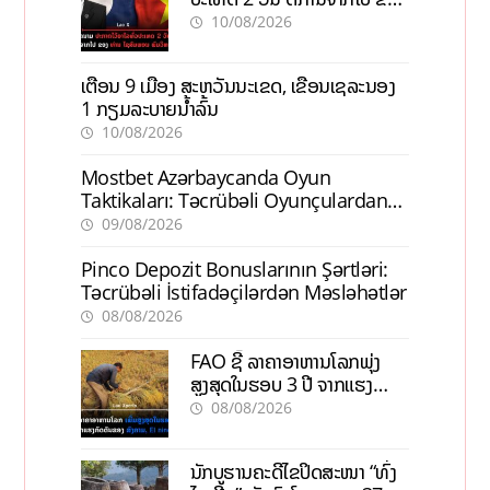
ທ່ານ ໄຊສົມພອນ ພົມວິຫານ
10/08/2026
ເຕືອນ 9 ເມືອງ ສະຫວັນນະເຂດ, ເຂື່ອນເຊລະນອງ
1 ກຽມລະບາຍນ້ຳລົ້ນ
10/08/2026
Mostbet Azərbaycanda Oyun
Taktikaları: Təcrübəli Oyunçulardan
İpuçları
09/08/2026
Pinco Depozit Bonuslarının Şərtləri:
Təcrübəli İstifadəçilərdən Məsləhətlər
08/08/2026
FAO ຊີ້ ລາຄາອາຫານໂລກພຸ່ງ
ສູງສຸດໃນຮອບ 3 ປີ ຈາກແຮງ
ກົດດັນຂອງສົງຄາມ, El nino
08/08/2026
ນັກບູຮານຄະດີໄຂປິດສະໜາ “ທົ່ງ