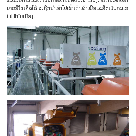
ມາດຣີໄຊເຄິລໄດ້ ຈະຖືກນຳເອົາໄປເຂົ້າເຕົາເຜົາເພື່ອຜະລິດເປັນກະແສ
ໄຟຟ້າໃນເມືອງ.