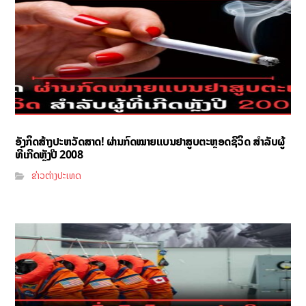
ອັງກິດສ້າງປະຫວັດສາດ! ຜ່ານກົດໝາຍແບນຢາສູບຕະຫຼອດຊີວິດ ສຳລັບຜູ້
ທີ່ເກີດຫຼັງປີ 2008
ຂ່າວຕ່າງປະເທດ