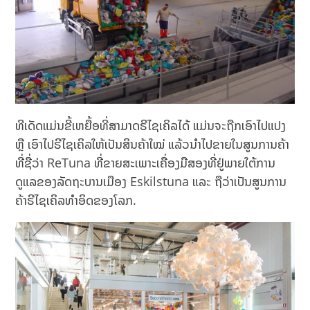
ທີເດັດແມ່ນຂີ້ເຫຍື້ອທີ່ສາມາດຣີໄຊເຄິລໄດ້ ແມ່ນຈະຖືກເອົາໄປແປງ
ຫຼື ເອົາໄປຣີໄຊເຄິລໃຫ້ເປັນສິນຄ້າໃໝ່ ແລ້ວນຳໄປຂາຍໃນສູນການຄ້າ
ທີ່ຊື່ວ່າ ReTuna ທີ່ຂາຍສະເພາະເຄື່ອງມືສອງທີ່ຢູ່ພາຍໃຕ້ການ
ດູແລຂອງລັດຖະບານເມືອງ Eskilstuna ແລະ ຖືວ່າເປັນສູນການ
ຄ້າຣີໄຊເຄິລທຳອິດຂອງໂລກ.