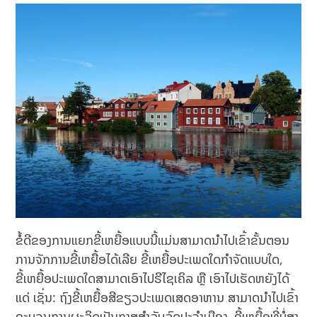
ຂໍ້ດີຂອງການແຍກຂີ້ເຫຍື້ອແບບນີ້ແມ່ນສາມາດນຳໄປເຂົ້າຂັ້ນຕອນ
ການຈັກການຂີ້ເຫຍື້ອໄດ້ເລີຍ ຂີ້ເຫຍື້ອປະເພດໃດກໍາຈັດແບບໃດ,
ຂີ້ເຫຍື້ອປະເພດໃດສາມາດເອົາໄປຣີໄຊເຄິລ ຫຼື ເອົາໄປເຮັດຫຍັງໄດ້
ແດ່ ເຊັ່ນ: ຖົງຂີ້ເຫຍື້ອສີຂຽວປະເພດເສດອາຫານ ສາມາດນຳໄປເຂົ້າ
ຂະບວນການຜະລິດເປັນກາສສຳລັບລົດປະຈຳເມືອງ, ຂີ້ເຫຍື້ອທີ່ບໍ່ສາ