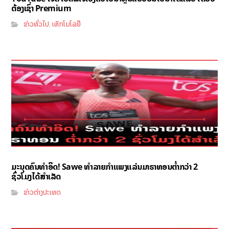
ຕ້ອງເຊົ່າ Premium
ຂ່າວທົ່ວໄປ
ເທັກໂນໂລຢີ
,
ມະນຸດຄົນທຳອິດ! Sawe ທຳລາຍກຳແພງແລ່ນມາຣາທອນຕ່ຳກວ່າ 2
ຊົ່ວໂມງໄດ້ສຳເລັດ
ຂ່າວຕ່າງປະເທດ