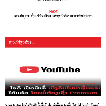
Next
ລາວ-ກຳປູເຈຍ ຕັ້ງແຕ່ຮ່ວມມືກັນ ເສດຖະກິດກໍຂະຫຍາຍຕົວຢ່າງໄວວາ
ຂ່າວທີ່ກ່ຽວຂ້ອງ ...
YouTube ໃຈດີ ເປີດຟີເຈີ້ເບິ່ງຄິບໄປນຳຫຼິ້ນແອັບອື່ນໄປນຳໄດ້ແລ້ວ ໂດຍບໍ່