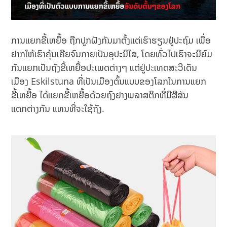
ການແຍກຂີ້ເຫຍື້ອ ຖືກປູກຝັງກັນມາຕັ້ງແຕ່ເຮົາຮຽນຢູ່ປະຖົມ ເພື່ອ
ຢາກໃຫ້ເຮົາຄຸ້ນເຄີຍຈົນກາຍເປັນອຸປະນິໄສ, ໂດຍທົ່ວໄປເຮົາຈະນິຍົມ
ກັນແຍກເປັນຖັງຂີ້ເຫຍື້ອປະເພດຕ່າງໆ ແຕ່ຢູ່ປະເທດສະວີເດັນ
ເມືອງ Eskilstuna ທີ່ເປັນເມືອງຕົ້ນແບບຂອງໂລກໃນການແຍກ
ຂີ້ເຫຍື້ອ ໄດ້ແຍກຂີ້ເຫຍື້ອດ້ວຍຖົງຢາງພລາສຕິກທີ່ມີສີສັນ
ແຕກຕ່າງກັນ ແທນທີ່ຈະໃຊ້ຖັງ.