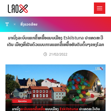
ສິ່ງແວດລ້ອມ
ມາເບິ່ງລະບົບແຍກຂີ້ເຫຍື້ອແບບເມືອງ Eskilstuna ປະເທດສະວີ
ເດັນ ເມືອງທີ່ເປັນຕົວແບບການແຍກຂີ້ເຫຍື້ອອັນດັບຕົ້ນໆຂອງໂລກ
21/02/2022