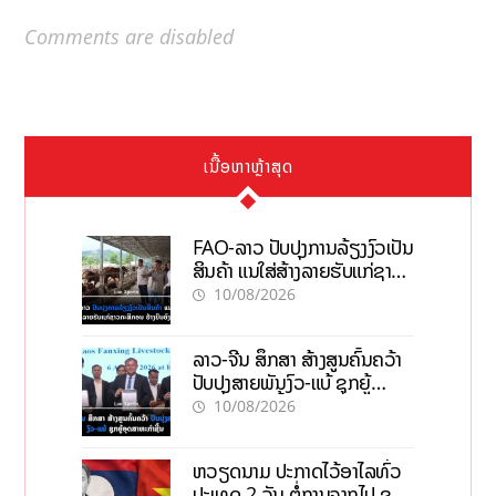
Comments are disabled
ເນື້ອຫາຫຼ້າສຸດ
FAO-ລາວ ປັບປຸງການລ້ຽງງົວເປັນ
ສິນຄ້າ ແນໃສ່ສ້າງລາຍຮັບແກ່ຊາວ
ກະສິກອນຢ່າງຍືນຍົງ
10/08/2026
ລາວ-ຈີນ ສຶກສາ ສ້າງສູນຄົ້ນຄວ້າ
ປັບປຸງສາຍພັນງົວ-ແບ້ ຊຸກຍູ້
ອຸດສາຫະກຳຊີ້ນ
10/08/2026
ຫວຽດນາມ ປະກາດໄວ້ອາໄລທົ່ວ
ປະເທດ 2 ວັນ ຕໍ່ການຈາກໄປ ຂອງ