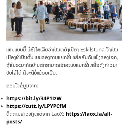
ເຫັນແບບນີ້ ບໍ່ສົງໄສເລີຍວ່າເປັນຫຍັງເມືອງ Eskilstuna ຈຶ່ງເປັນ
ເມືອງທີ່ເປັນຕົ້ນແບບຂອງການແຍກຂີ້ເຫຍື້ອອັນດັບໜຶ່ງຂອງໂລກ,
ຖ້າໃນອະນາຄົດບ້ານເຮົາສາມາດເອົາລະບົບແຍກຂີ້ເຫຍື້ອດັ່ງກ່າວມາ
ປັບໃຊ້ໄດ້ ຄືຈະດີບໍ່ໜ້ອຍເລີຍ.
ຂອບໃຈຂໍ້ມູນຈາກ:
https://bit.ly/34P1IzW
https://cutt.ly/LPYPCfM
ຕິດຕາມຂ່າວທັງໝົດຈາກ LaoX:
https://laox.la/all-
posts/