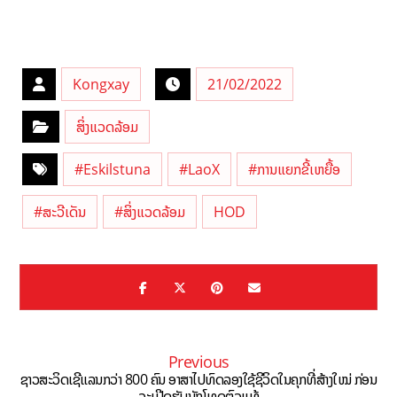
Kongxay
21/02/2022
ສິ່ງແວດລ້ອມ
#Eskilstuna
#LaoX
#ການແຍກຂີ້ເຫຍື້ອ
#ສະວີເດັນ
#ສິ່ງແວດລ້ອມ
HOD
Previous
ຊາວສະວິດເຊີແລນກວ່າ 800 ຄົນ ອາສາໄປທົດລອງໃຊ້ຊີວິດໃນຄຸກທີ່ສ້າງໃໝ່ ກ່ອນ
ຈະເປີດຮັບນັກໂທດຕົວແທ້