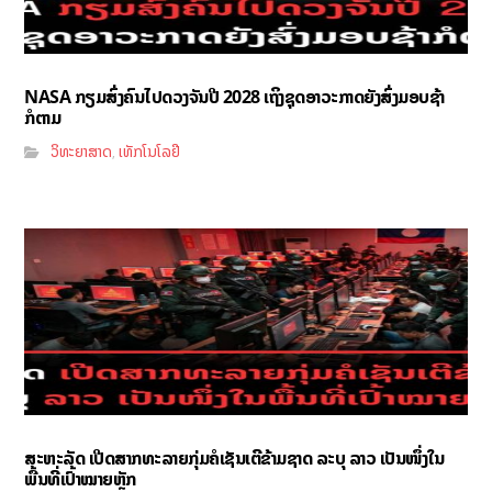
NASA ກຽມສົ່ງຄົນໄປດວງຈັນປີ 2028 ເຖິງຊຸດອາວະກາດຍັງສົ່ງມອບຊ້າ
ກໍຕາມ
ວິທະຍາສາດ
ເທັກໂນໂລຢີ
,
ສະຫະລັດ ເປີດສາກທະລາຍກຸ່ມຄໍເຊັນເຕີຂ້າມຊາດ ລະບຸ ລາວ ເປັນໜຶ່ງໃນ
ພື້ນທີ່ເປົ້າໝາຍຫຼັກ