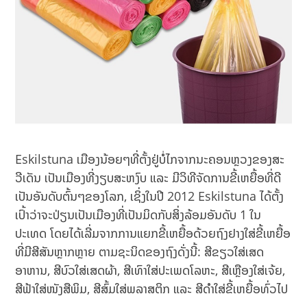
Eskilstuna ເມືອງນ້ອຍໆທີ່ຕັ້ງຢູ່ບໍ່ໄກຈາກນະຄອນຫຼວງຂອງສະ
ວີເດັນ ເປັນເມືອງທີ່ງຽບສະຫງົບ ແລະ ມີວິທີຈັດການຂີ້ເຫຍື້ອທີ່ດີ
ເປັນອັນດັບຕົ້ນໆຂອງໂລກ, ເຊິ່ງໃນປີ 2012 Eskilstuna ໄດ້ຕັ້ງ
ເປົ້າວ່າຈະປ່ຽນເປັນເມືອງທີ່ເປັນມິດກັບສິ່ງລ້ອມອັນດັບ 1 ໃນ
ປະເທດ ໂດຍໄດ້ເລີ່ມຈາກການແຍກຂີ້ເຫຍື້ອດ້ວຍຖົງຢາງໃສ່ຂີ້ເຫຍື້ອ
ທີ່ມີສີສັນຫຼາກຫຼາຍ ຕາມຊະນິດຂອງຖົງດັ່ງນີ້: ສີຂຽວໃສ່ເສດ
ອາຫານ, ສີບົວໃສ່ເສດຜ້າ, ສີເທົາໃສ່ປະເພດໂລຫະ, ສີເຫຼືອງໃສ່ເຈ້ຍ,
ສີຟ້າໃສ່ໜັງສືພິມ, ສີສົ້ມໃສ່ພລາສຕິກ ແລະ ສີດຳໃສ່ຂີ້ເຫຍື້ອທົ່ວໄປ