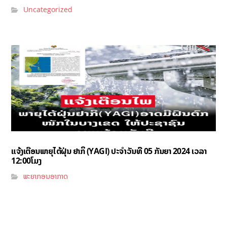
Uncategorized
ແຈ້ງເຕືອນພາຍຸໄຕ້ຝຸ່ນ ຢາກິ (YAGI)​ ປະຈໍາວັນທີ 05 ກັນຍາ 2024 ເວລາ
12:00ໂມງ
ພະຍາກອນອາກາດ