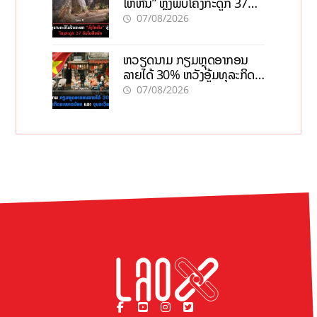
ໄຫຫີນ” ຫຼັງພົບໂຄງກະດູກ 37
ຄົນໃນຫີນຍັກ
07/08/2026
ຫວຽດນາມ ກຽມຫຼຸດອາກອນ
ລາຍໄດ້ 30% ຫວັງອູ້ມທຸລະກິດ
ຂະໜາດນ້ອຍ ແລະ ຈຸນລະ
07/08/2026
ວິສາຫະກິດ