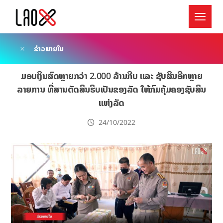
ຂ່າວພາຍໃນ
ມອບເງິນສົດຫຼາຍກວ່າ 2.000 ລ້ານກີບ ແລະ ຊັບສິນອີກຫຼາຍ
ລາຍການ ທີ່ສານຕັດສິນຮິບເປັນຂອງລັດ ໃຫ້ກົມຄຸ້ມຄອງຊັບສິນ
ແຫ່ງລັດ
24/10/2022