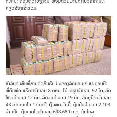
ຕິທໍານະ ຄອນຫຼວງວຽງຈັນ, ພ້ອມດ້ວຍພະນັກງານວິຊາການທີ່
ກ່ຽວຂ້ອງເຂົ້າຮ່ວມ.
ສຳລັບຊັບສິນທີ່ສານຕັດສິນຮິບເປັນຂອງລັດມອບ-ຮັບປະກອບມີ:
ທີ່ດິນພ້ອມເຮືອນຈໍານວນ 8 ຕອນ, ໄມ້ແປຮູບຈໍານວນ 92 ໂຕ, ລົດ
ໃຫຍ່ຈໍານວນ 12 ຄັນ, ລົດຈັກຈໍານວນ 19 ຄັນ, ວັດຖຸມີຄ່າຈໍານວນ
43 ລາຍການໃນ 17 ຄະດີ; ເງິນສົດ. ໃນນີ້, ເງິນກີບຈຳນວນ 2.103
ລ້ານກີບ, ເງິນບາດໄທຈຳນວນ 698.680 ບາດ, ເງິນໂດລາ