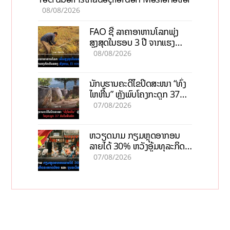
08/08/2026
FAO ຊີ້ ລາຄາອາຫານໂລກພຸ່ງ
ສູງສຸດໃນຮອບ 3 ປີ ຈາກແຮງ
ກົດດັນຂອງສົງຄາມ, El nino
08/08/2026
ນັກບູຮານຄະດີໄຂປິດສະໜາ “ທົ່ງ
ໄຫຫີນ” ຫຼັງພົບໂຄງກະດູກ 37
ຄົນໃນຫີນຍັກ
07/08/2026
ຫວຽດນາມ ກຽມຫຼຸດອາກອນ
ລາຍໄດ້ 30% ຫວັງອູ້ມທຸລະກິດ
ຂະໜາດນ້ອຍ ແລະ ຈຸນລະ
07/08/2026
ວິສາຫະກິດ