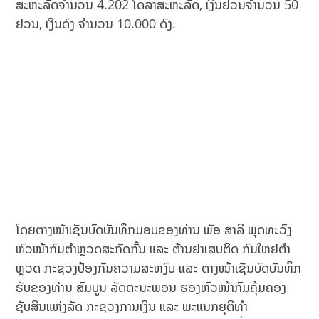
ສະຫະລັດຈຳນວນ 4.202 ໂດລາສະຫະລັດ, ເງິນຢວນຈຳນວນ 50
ຢວນ, ເງິນດົງ ຈຳນວນ 10.000 ດົງ.
ໂດຍຕາງໜ້າເຊັນບົດບັນທຶກມອບຂອງທ່ານ ພັອ ສາລີ ພຸດທະວົງ
ຫົວໜ້າກົມຕໍາຫຼວດສະກັດກັ້ນ ແລະ ຕ້ານຢາເສບຕິດ ກົມໃຫຍ່ຕໍາ
ຫຼວດ ກະຊວງປ້ອງກັນຄວາມສະຫງົບ ແລະ ຕາງໜ້າເຊັນບົດບັນທຶກ
ຮັບຂອງທ່ານ ສົມບູນ ລັດຕະນະພອນ ຮອງຫົວໜ້າກົມຄຸ້ມຄອງ
ຊັບສິນແຫ່ງລັດ ກະຊວງການເງິນ ແລະ ພະແນກຍຸຕິທໍາ