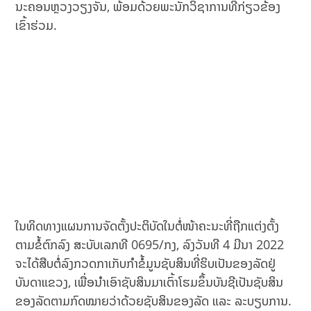
ນະຄອນຫຼວງວຽງຈັນ, ພ້ອມດ້ວຍພະນັກວິຊາການທີ່ກ່ຽວຂ້ອງ
ເຂົ້າຮ່ວມ.
ໃນທິດທາງແຜນການຈັດຕັ້ງປະຕິບັດໃນຕໍ່ໜ້າຄະນະທີ່ຖືກແຕ່ງຕັ້ງ
ຕາມຂໍ້ຕົກລົງ ສະບັບເລກທີ 0695/ກງ, ລົງວັນທີ 4 ມີນາ 2022
ຈະໄດ້ສືບຕໍ່ລົງກວດກາເກັບກໍາຂໍ້ມູນຊັບສິນທີ່ຮິບເປັນຂອງລັດຢູ່
ບັນດາແຂວງ, ເພື່ອນໍາເອົາຊັບສິນມາເຕົ້າໂຮມຂຶ້ນບັນຊີເປັນຊັບສິນ
ຂອງລັດຕາມກົດໝາຍວ່າດ້ວຍຊັບສິນຂອງລັດ ແລະ ລະບຽບການ.