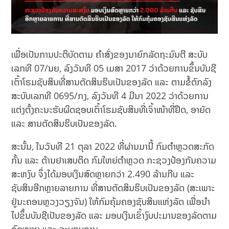
ເພື່ອເປັນການປະຕິບັດຕາມ ຄໍາສັ່ງຂອງນາຍົກລັດຖະມົນຕີ ສະບັບ
ເລກທີ 07/ນຍ, ລົງວັນທີ 05 ເມສາ 2017 ວ່າດ້ວຍການຂຶ້ນບັນຊີ
ເຕົ້າໂຮມຊັບສິນທີ່ສານຕັດສິນຮິບເປັນຂອງລັດ ແລະ ຕາມຂໍ້ຕົກລົງ
ສະບັບເລກທີ 0695/ກງ, ລົງວັນທີ 4 ມີນາ 2022 ວ່າດ້ວຍການ
ແຕ່ງຕັ້ງຄະນະຮັບຜິດຊອບເຕົ້າໂຮມຊັບສິນທີ່ເຈົ້າໜ້າທີ່ຢຶດ, ອາຍັດ
ແລະ ສານຕັດສິນຮິບເປັນຂອງລັດ.
ສະນັ້ນ, ໃນວັນທີ 21 ຕຸລາ 2022 ທີ່ຜ່ານມານີ້ ກົມຕໍາຫຼວດສະກັດ
ກັ້ນ ແລະ ຕ້ານຢາເສບຕິດ ກົມໃຫຍ່ຕໍາຫຼວດ ກະຊວງປ້ອງກັນຄວາມ
ສະຫງົບ ຈຶ່ງໄດ້ມອບເງິນສົດຫຼາຍກວ່າ 2.490 ລ້ານກີບ ແລະ
ຊັບສິນອີກຫຼາຍລາຍການ ທີ່ສານຕັດສິນຮິບເປັນຂອງລັດ (ສະເພາະ
ຢູ່ນະຄອນຫຼວງວຽງຈັນ) ໃຫ້ກົມຄຸ້ມຄອງຊັບສິນແຫ່ງລັດ ເພື່ອນໍາ
ໄປຂຶ້ນບັນຊີເປັນຂອງລັດ ແລະ ມອບເງິນເຂົ້າງົບປະມານຂອງລັດຕາມ