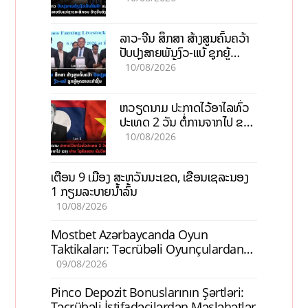
ລາວ-ຈີນ ສຶກສາ ສ້າງສູນຄົ້ນຄວ້າ
ປັບປຸງສາຍພັນງົວ-ແບ້ ຊຸກຍູ້
ອຸດສາຫະກຳຊີ້ນ
10/08/2026
ຫວຽດນາມ ປະກາດໄວ້ອາໄລທົ່ວ
ປະເທດ 2 ວັນ ຕໍ່ການຈາກໄປ ຂອງ
ທ່ານ ໄຊສົມພອນ ພົມວິຫານ
10/08/2026
ເຕືອນ 9 ເມືອງ ສະຫວັນນະເຂດ, ເຂື່ອນເຊລະນອງ
1 ກຽມລະບາຍນ້ຳລົ້ນ
10/08/2026
Mostbet Azərbaycanda Oyun
Taktikaları: Təcrübəli Oyunçulardan
İpuçları
09/08/2026
Pinco Depozit Bonuslarının Şərtləri:
Təcrübəli İstifadəçilərdən Məsləhətlər