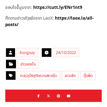
ຂອບໃຈຂໍ້ມູນຈາກ:
https://cutt.ly/ENr1nt9
ຕິດຕາມຂ່າວທັງໝົດຈາກ LaoX:
https://laox.la/all-
posts/
Kongxay
24/10/2022
ຂ່າວພາຍໃນ
ກະຊວງປ້ອງກັນຄວາມສະຫງົບ
ລາວເອັກ
ເງິນສົດ