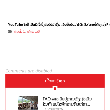
YouTube ໃຈດີ ເປີດຟີເຈີ້ເບິ່ງຄິບໄປນຳຫຼິ້ນແອັບອື່ນໄປນຳໄດ້ແລ້ວ ໂດຍບໍ່ຕ້ອງເຊົ່
,
ຂ່າວທົ່ວໄປ
ເທັກໂນໂລຢີ
Comments are disabled
ເນື້ອຫາຫຼ້າສຸດ
FAO-ລາວ ປັບປຸງການລ້ຽງງົວເປັນ
ສິນຄ້າ ແນໃສ່ສ້າງລາຍຮັບແກ່ຊາວ
ກະສິກອນຢ່າງຍືນຍົງ
10/08/2026