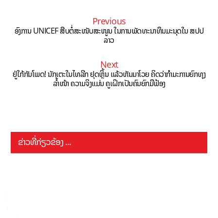
Previous
ອົງການ UNICEF ສືບຕໍ່ສະໜັບສະໜູນ ໃນການພັດທະນາທຶນມະນຸດໃນ ສປປ
ລາວ
Next
ຢູ່ໃກ້ກັນໂພດ! ນັກເຕະໃນໄທລີກ ຢຸດຫຼິ້ນ ແລ້ວຫັນມາໂວຍ ຄິດວ່າກຳມະການຍົກທຸງ
ລໍ້າໜ້າ ຄວາມຈິງແມ່ນ ຄູເຝິກເປັນຄົນຍົກມືຟ້ອງ
ຂ່າວທີ່ກ່ຽວຂ້ອງ ...