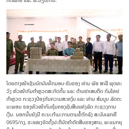
ກົດໝາຍ ແລະ ລະບຽບການ.
ໂດຍຕາງໜ້າເຊັນບົດບັນທຶກມອບ-ຮັບຂອງ ທ່ານ ພັອ ສາລີ ພຸດທະ
ວົງ ຫົວໜ້າກົມຕໍາຫຼວດສະກັດກັ້ນ ແລະ ຕ້ານຢາເສບຕິດ ກົມໃຫຍ່
ຕໍາຫຼວດ ກະຊວງປ້ອງກັນຄວາມສະຫງົບ ແລະ ທ່ານ ສົມບູນ ລັດຕະ
ນະພອນ ຮອງຫົວໜ້າກົມຄຸ້ມຄອງຊັບສິນແຫ່ງລັດ ກະຊວງການ
ເງິນ. ນອກນັ້ນຍັງມີ ຄະນະກໍາມະການຕາມຂໍ້ຕົກລົງ ສະບັບເລກທີ
0695/ກງ, ຂະແໜງຈັດຕັ້ງປະຕິບັດຄໍາຕັດສິນຂອງສານ, ພະແນກຍຸ