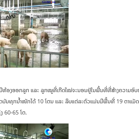
ຫ້ອງອອກລູກ ແລະ ລູກໝູທີ່ເກີດໃໝ່ຈະນອນຢູ່ໃນພື້ນທີ່ທີ່ສ້າງຄວາມອົບອ
ດບັນທຸກນ້ຳໜັກໄດ້ 10 ໂຕນ ແລະ ລິບແຕ່ລະຕົວແມ່ນມີພື້ນທີ່ 19 ຕາແມັ
ຖິງ 60-65 ໂຕ.