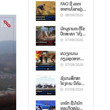
FAO ຊີ້ ລາຄາ
ອາຫານໂລກພຸ່ງ
ສູງສຸດໃນຮອບ 3
08/08/2026
ປີ ຈາກແຮງ
ກົດດັນຂອງ
ນັກບູຮານຄະດີໄຂ
ສົງຄາມ, El
ປິດສະໜາ “ທົ່ງ
nino
ໄຫຫີນ” ຫຼັງພົບ
07/08/2026
ໂຄງກະດູກ 37
ຄົນໃນຫີນຍັກ
ຫວຽດນາມ
ກຽມຫຼຸດອາກອນ
ລາຍໄດ້ 30%
07/08/2026
ຫວັງອູ້ມທຸລະກິດ
ຂະໜາດນ້ອຍ
ລົງນາມສຶກສາ
ແລະ ຈຸນລະ
ໂຄງການ ນິຄົມ
ວິສາຫະກິດ
ອຸດສາຫະກຳ
07/08/2026
ວຽງຈັນ-ໄຊທານີ
ຕັ້ງເປົ້າດຶງທຶນ
ນາຍົກ ຊີ້ນຳນັກ
150 ລ້ານໂດລາ,
ທຸລະກິດໜຸ່ມ
ສ້າງວຽກ 5.000