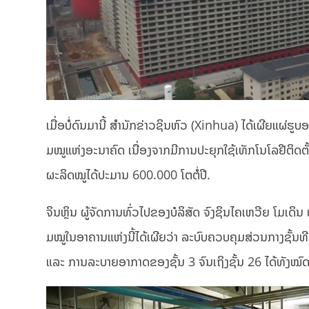
ເມື່ອບໍ່ດົນມານີ້ ສຳນັກຂ່າວຊິນຫົວ (Xinhua) ໄດ້ເຜີຍແຜ່ຮູບອ
ມໝູແຫ່ງອະນາຄົດ ເນື່ອງຈາກມີການປະຍຸກໃຊ້ເທັກໂນໂລຢີຕິດຕ
ຜະລິດໝູໄດ້ປະມານ 600.000 ໂຕຕໍ່ປີ.
ຈິນຫຼິນ ຜູ້ຈັດການທົ່ວໄປຂອງບໍລິສັດ ຈົງຊິນໄຄເຫວີຍ ໂມເ
ມໝູໃນອາຄານແຫ່ງນີ້ໄດ້ເຜີຍວ່າ ລະບົບຄວບຄຸມສ່ວນກາງຊັ້ນທ
ແລະ ການລະບາຍອາກາດຂອງຊັ້ນ 3 ຈົນເຖິງຊັ້ນ 26 ໄດ້ທັງໝົດ