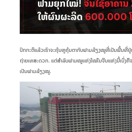
ປົກກະຕິແລ້ວເຮົາຈະຄຸ້ນຫູຄຸ້ນຕາກັບຟາມລ້ຽງໝູທີ່ເປັນພື້ນທີ
ຖ່າຍເທສະດວກ. ແຕ່ສຳລັບຟາມໝູແຫ່ງໃໝ່ໃນຈີນແຫ່ງນີ້ເບິ່ງຄ
ເປັນຟາມລ້ຽງໝູ.