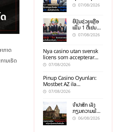
ຕ້ອງນຳໜ້າແກ້
ຕຳແໜ່ງ
07/08/2026
ວິກິດເສດຖະກິດ
ເນັ້ນດຶງທຶນ
ຍີ່ປຸ່ນຊ່ວຍເຫຼືອ
ສາກົນ, ຫັນສູ່ດິຈິ
ເພີ່ມ 1 ຕື້ເຢນ
ຕອນ
ອັບເກຣດ
07/08/2026
ສະໜາມບິນວັດ
ໄຕ ຮັບຮອງການ
ດອາກາດ
Nya casino utan svensk
ເຕີບໂຕ
licens som accepterar
ນການເຮັດ
Swish: En jämförelse
07/08/2026
Pinup Casino Oyunları:
Mostbet AZ ilə
Müqayisədə Nə Təqdim
07/08/2026
Edir?
ຈຳປາສັກ ເລັ່ງ
ກຽມຄວາມພ້ອມ
“ປີທ່ອງທ່ຽວ
06/08/2026
ລາວ-ຈີນ 2027”
ຫວັງກະຕຸ້ນ