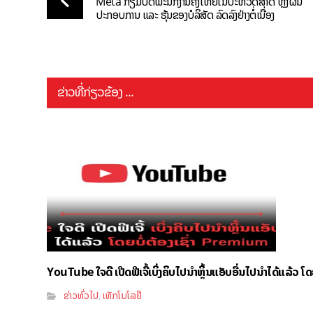
Meta ກຽມປົດພະນັກງານຄັ້ງໃຫຍ່ໃນປະຫວັດສາດ ຫຼັງຜົນ
ປະກອບການ ແລະ ຮຸ້ນຂອງບໍລິສັດ ລົດລົງຢ່າງຕໍ່ເນື່ອງ
ຂ່າວທີ່ກ່ຽວຂ້ອງ ...
YouTube ໃຈດີ ເປີດຟີເຈີ້ເບິ່ງຄິບໄປນຳຫຼິ້ນແອັບອື່ນໄປນຳໄດ້ແລ້ວ ໂ
ຂ່າວທົ່ວໄປ
ເທັກໂນໂລຢີ
,