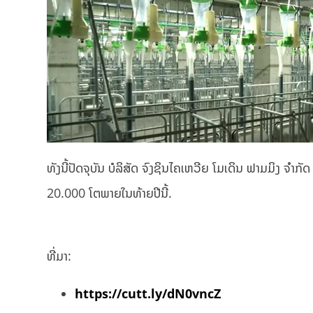
ທັງນີ້ປັດຈຸບັນ ບໍລິສັດ ຈົງຊິນໄຄເຫວີຍ ໂມເດິນ ຟາມມິງ ຈໍາ
20.000 ໂຕພາຍໃນທ້າຍປີນີ້.
ທີ່ມາ:
https://cutt.ly/dN0vncZ