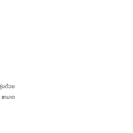
ຸ່ນດ້ວຍ
ດ ສາມາດ