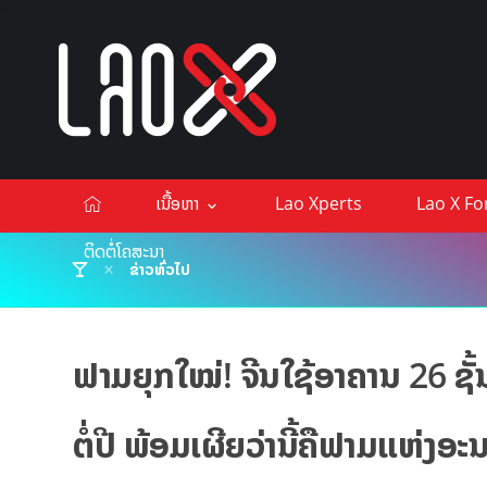
ເນື້ອຫາ
Lao Xperts
Lao X F
ຕິດຕໍ່ໂຄສະນາ
ຂ່າວທົ່ວໄປ
ຟາມຍຸກໃໝ່! ຈີນໃຊ້ອາຄານ 26 ຊັ
ຕໍ່ປີ ພ້ອມເຜີຍວ່ານີ້ຄືຟາມແຫ່ງອະ