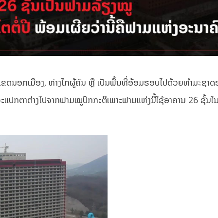
່ຢູ່ເຂດນອກເມືອງ, ຫ່າງໄກຜູ້ຄົນ ຫຼື ເປັນພື້ນທີ່ອ້ອມຮອບໄປດ້ວຍທຳມະຊາ
ືຈະແປກຕາຕ່າງໄປຈາກຟາມໝູປົກກະຕິເພາະຟາມແຫ່ງນີ້ໃຊ້ອາຄານ 26 ຊັ້ນໃ