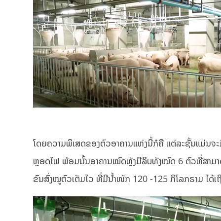
ໂດຍຄວາມພິເສດຂອງຕົວອາຄານແຫ່ງນີ້ກໍຄື ແຕ່ລະຊັ້ນແມ່ນຈະມີ
ຫຼອດໄຟ ພ້ອມນັ້ນອາຄານໝົດຫຼັງມີລິບທັງໝົດ 6 ຕົວທີ່ສາມາ
ຂົນສົ່ງໝູຕົວເຕັມໄວ ທີ່ມີນ້ຳໜັກ 120 -125 ກິໂລກຣາມ ໄດ້ເ