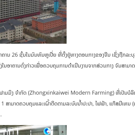
າຄານ 26 ຊັ້ນໃນມົນທົນຫູເປີ່ຍ ທີ່ຕັ້ງຢູ່ທາງຕອນກາງຂອງຈີນ ເຊິ່ງຖືກລະບຸ
ັ້ງໃນອາຄານດັ່ງກ່າວເພື່ອຄວບຄຸມການດໍາເນີນງານຈາກສ່ວນກາງ ຈົນສາມາດ
ດິນ ຟາມມິງ ຈໍາກັດ (Zhongxinkaiwei Modern Farming) ທີ່ເປັນບໍລ
ີ 1 ສາມາດຄວບຄຸມແລະເຝົ້າຕິດຕາມລະບົບນ້ຳປະປາ, ໄຟຟ້າ, ແກ໊ສມີເທນ 
.