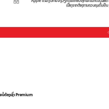
Apple ໄດ້ລະງັບການຈ້າງວຽກໃໝ່ເກືອບທຸກພະແນກໃນບໍລິສັດ
ເນື່ອງຈາກຕ້ອງການຄວບຄຸມຕົ້ນທຶນ
ດຍບໍ່ຕ້ອງເຊົ່າ Premium