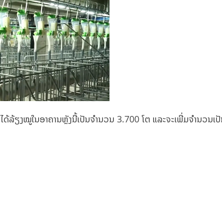
ກັດ ໄດ້ລ້ຽງໝູໃນອາຄານຫຼັງນີ້ເປັນຈໍານວນ 3.700 ໂຕ ແລະຈະເພີ່ມຈຳນວນເປ