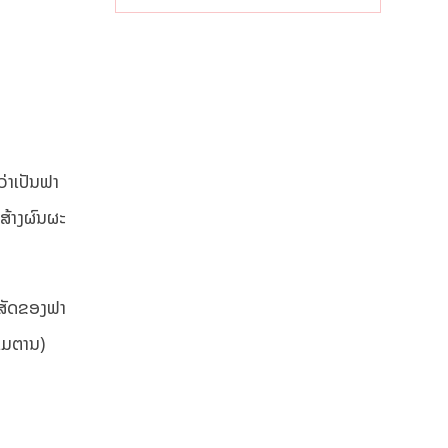
ເສດຖະກິດ
ທ້ອງຖິ່ນ
ວ່າເປັນຟາ
ສ້າງຜົນຜະ
ິສັດຂອງຟາ
(ເມຕານ)