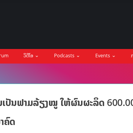
orum
ວິດີໂອ
Podcasts
Events
ກ
້ນເປັນຟາມລ້ຽງໝູ ໃຫ້ຜົນຜະລິດ 600.0
ນາຄົດ