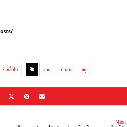
posts/
ຂ່າວທົ່ວໄປ
ຟາມ
ລາວເອັກ
ໝູ
Next