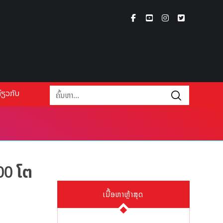
່ຽວກັບ
00 ໂຕ
ເນື້ອຫາຫຼ້າສຸດ