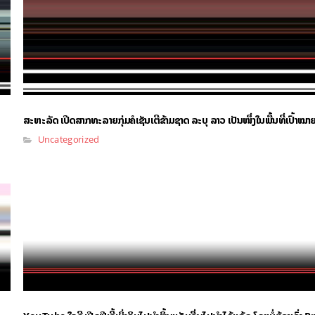
ສະຫະລັດ ເປີດສາກທະລາຍກຸ່ມຄໍເຊັນເຕີຂ້າມຊາດ ລະບຸ ລາວ ເປັນໜຶ່ງໃນພື້ນທີ່ເປົ້າໝາຍ
Uncategorized