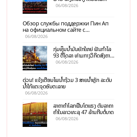
ພະຍາດລະບາດທົ່ວປະເທດ
06/08/2026
Обзор службы поддержки Пин Ап
на официальном сайте с
актуальной информацией
06/08/2026
ກຸ່ມທຶນນ້ຳມັນຍັກໃຫຍ່ ຟັນກຳໄລ
93 ຕື້ໂດລາ ທ່າມກາງວິກິດສົງຄາມ
ລາຄານໍ້າມັນແພງ
06/08/2026
ດ່ວນ! ແຈ້ງເຕືອນໄພນໍ້າຖ້ວມ 3 ສາຍນໍ້າຫຼັກ ລະດັບ
ນໍ້າໃກ້ແຕະຈຸດອັນຕະລາຍ
06/08/2026
ລາຄາຄຳໂລກຟື້ນໂຕແຮງ ດັນລາຄາ
ຄຳໃນລາວທະລຸ 47 ລ້ານກີບຕໍ່ບາດ
06/08/2026