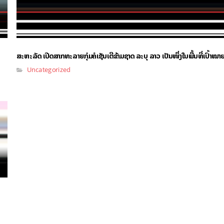
ສະຫະລັດ ເປີດສາກທະລາຍກຸ່ມຄໍເຊັນເຕີຂ້າມຊາດ ລະບຸ ລາວ ເປັນໜຶ່ງໃນພື້ນທີ່ເປົ້າໝາຍ
Uncategorized