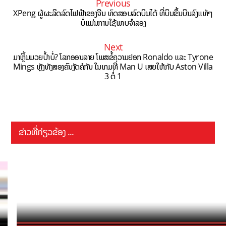
Previous
XPeng ຜູ້ຜະລິດລົດໄຟຟ້າຂອງຈີນ ທົດສອບລົດບິນໄດ້ ທີ່ບິນຂຶ້ນບິນລົງແທ້ໆ
ບໍ່ແມ່ນການໃຊ້ພາບຈຳລອງ
Next
ມາຫຼິ້ນມວຍປໍ້າບໍ່? ໂລກອອນລາຍ ໂພສຂໍ້ຄວາມຢອກ Ronaldo ແລະ Tyrone
Mings ຫຼັງທັງສອງຄົນງັດຄໍກັນ ໃນເກມທີ່ Man U ເສຍໃຫ້ກັບ Aston Villa
3 ຕໍ່ 1
ຂ່າວທີ່ກ່ຽວຂ້ອງ ...