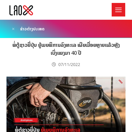
ຂ່າວຕ່າງປະເທດ
ພໍ່ຕູ້ຊາວຍີ່ປຸ່ນ ຍູ້ເມຍພິການລົງທະເລ ເຜີຍເມື່ອຍຫຼາຍແລ້ວຫຼັງ
ເບິ່ງແຍງມາ 40 ປີ
07/11/2022