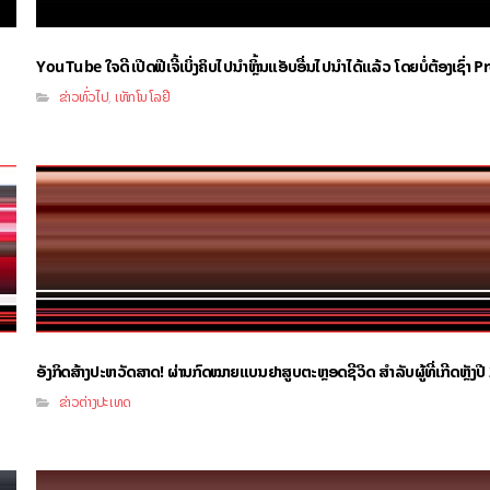
YouTube ໃຈດີ ເປີດຟີເຈີ້ເບິ່ງຄິບໄປນຳຫຼິ້ນແອັບອື່ນໄປນຳໄດ້ແລ້ວ ໂດຍບໍ່ຕ້ອງເຊົ່
ຂ່າວທົ່ວໄປ
ເທັກໂນໂລຢີ
,
ອັງກິດສ້າງປະຫວັດສາດ! ຜ່ານກົດໝາຍແບນຢາສູບຕະຫຼອດຊີວິດ ສຳລັບຜູ້ທີ່ເກີດຫຼັງປ
ຂ່າວຕ່າງປະເທດ