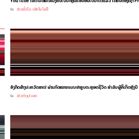
YouTube ໃຈດີ ເປີດຟີເຈີ້ເບິ່ງຄິບໄປນຳຫຼິ້ນແອັບອື່ນໄປນຳໄດ້ແລ້ວ ໂດຍບໍ່ຕ້ອງເຊົ່
ຂ່າວທົ່ວໄປ
ເທັກໂນໂລຢີ
,
ອັງກິດສ້າງປະຫວັດສາດ! ຜ່ານກົດໝາຍແບນຢາສູບຕະຫຼອດຊີວິດ ສຳລັບຜູ້ທີ່ເກີດຫຼັງປ
ຂ່າວຕ່າງປະເທດ