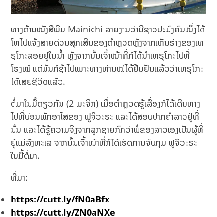
ທາງດ້ານໜັງສືພິມ Mainichi ລາຍງານວ່າມີຊາວປະມົງຄົນໜຶ່ງໄດ້
ໂທໄປແຈ້ງສາຍດ່ວນສຸກເສີນຂອງຕໍາຫຼວດຫຼັງຈາກເຫັນຮ່າງຂອງເທ
ຣຸໂກະລອຍຢູ່ໃນນ້ຳ ຫຼັງຈາກນັ້ນເຈົ້າໜ້າທີ່ກໍໄດ້ນຳເທຣຸໂກະໄປທີ່
ໂຮງໝໍ ແຕ່ມັນກໍຊ້າໄປເພາະທາງທ່ານໝໍໄດ້ຢືນຢັນແລ້ວວ່າເທຣຸໂກະ
ໄດ້ເສຍຊີວິດແລ້ວ.
ຕໍ່ມາໃນມື້ດຽວກັນ (2 ພະຈິກ) ເມື່ອຕໍາຫຼວດຮູ້ເລື່ອງກໍໄດ້ເດີນທາງ
ໄປທີ່ບ່ອນພັກອາໄສຂອງ ຟູຈິວະຣະ ແລະໄດ້ສອບປາກຄໍາລາວຢູ່ທີ່
ນັ້ນ ແລະໄດ້ຮູ້ຄວາມຈິງຈາກລູກຊາຍກົກວ່າພໍ່ຂອງລາວເອງເປັນຜູ້ທີ່
ຍູ້ແມ່ລົງທະເລ ຈາກນັ້ນເຈົ້າໜ້າທີ່ກໍໄດ້ເຮັດການຈັບກຸມ ຟູຈິວະຣະ
ໃນມື້ຕໍ່ມາ.
ທີ່ມາ:
https://cutt.ly/fN0aBfx
https://cutt.ly/ZN0aNXe