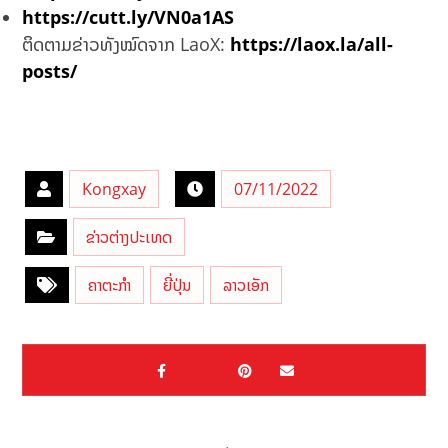
https://cutt.ly/VN0a1AS
ຕິດຕາມຂ່າວທັງໝົດຈາກ LaoX:
https://laox.la/all-
posts/
Kongxay
07/11/2022
ຂ່າວຕ່າງປະເທດ
ຄາຕະກຳ
ຍີ່ປຸ່ນ
ລາວເອັກ