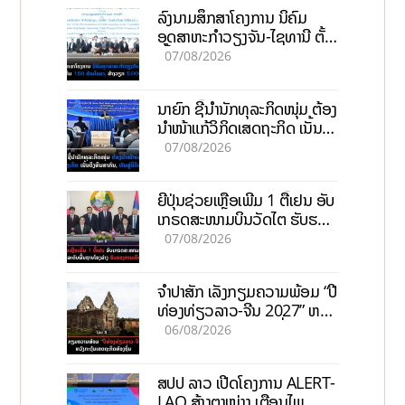
ລົງນາມສຶກສາໂຄງການ ນິຄົມ
ອຸດສາຫະກຳວຽງຈັນ-ໄຊທານີ ຕັ້ງ
ເປົ້າດຶງທຶນ 150 ລ້ານໂດລາ, ສ້າງ
07/08/2026
ວຽກ 5.000 ຕຳແໜ່ງ
ນາຍົກ ຊີ້ນຳນັກທຸລະກິດໜຸ່ມ ຕ້ອງ
ນຳໜ້າແກ້ວິກິດເສດຖະກິດ ເນັ້ນດຶງ
ທຶນສາກົນ, ຫັນສູ່ດິຈິຕອນ
07/08/2026
ຍີ່ປຸ່ນຊ່ວຍເຫຼືອເພີ່ມ 1 ຕື້ເຢນ ອັບ
ເກຣດສະໜາມບິນວັດໄຕ ຮັບຮອງ
ການເຕີບໂຕ
07/08/2026
ຈຳປາສັກ ເລັ່ງກຽມຄວາມພ້ອມ “ປີ
ທ່ອງທ່ຽວລາວ-ຈີນ 2027” ຫວັງ
ກະຕຸ້ນເສດຖະກິດທ້ອງຖິ່ນ
06/08/2026
ສປປ ລາວ ເປີດໂຄງການ ALERT-
LAO ສ້າງຕາໜ່າງ ເຕືອນໄພ