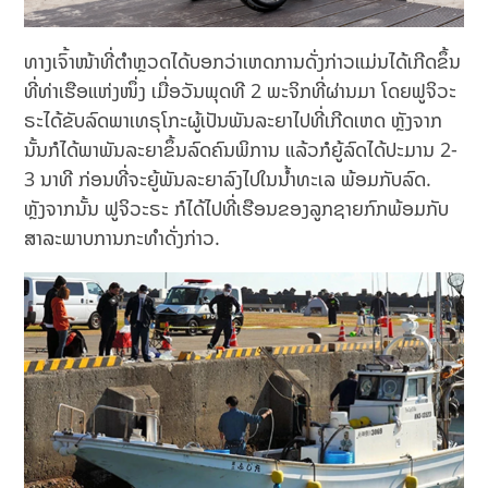
ທາງເຈົ້າໜ້າທີ່ຕໍາຫຼວດໄດ້ບອກວ່າເຫດການດັ່ງກ່າວແມ່ນໄດ້ເກີດຂຶ້ນ
ທີ່ທ່າເຮືອແຫ່ງໜຶ່ງ ເມື່ອວັນພຸດທີ 2 ພະຈິກທີ່ຜ່ານມາ ໂດຍຟູຈິວະ
ຣະໄດ້ຂັບລົດພາເທຣຸໂກະຜູ້ເປັນພັນລະຍາໄປທີ່ເກີດເຫດ ຫຼັງຈາກ
ນັ້ນກໍໄດ້ພາພັນລະຍາຂຶ້ນລົດຄົນພິການ ແລ້ວກໍຍູ້ລົດໄດ້ປະມານ 2-
3 ນາທີ ກ່ອນທີ່ຈະຍູ້ພັນລະຍາລົງໄປໃນນ້ຳທະເລ ພ້ອມກັບລົດ.
ຫຼັງຈາກນັ້ນ ຟູຈິວະຣະ ກໍໄດ້ໄປທີ່ເຮືອນຂອງລູກຊາຍກົກພ້ອມກັບ
ສາລະພາບການກະທຳດັ່ງກ່າວ.