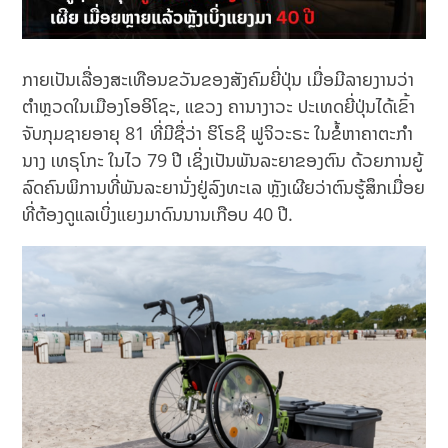
ກາຍເປັນເລື່ອງສະເທືອນຂວັນຂອງສັງຄົມຍີ່ປຸ່ນ ເມື່ອມີລາຍງານວ່າ
ຕໍາຫຼວດໃນເມືອງໂອອິໂຊະ, ແຂວງ ຄານາງາວະ ປະເທດຍີ່ປຸ່ນໄດ້ເຂົ້າ
ຈັບກຸມຊາຍອາຍຸ 81 ທີ່ມີຊື່ວ່າ ຮິໂຣຊິ ຟູຈິວະຣະ ໃນຂໍ້ຫາຄາຕະກໍາ
ນາງ ເທຣຸໂກະ ໃນໄວ 79 ປີ ເຊິ່ງເປັນພັນລະຍາຂອງຕົນ ດ້ວຍການຍູ້
ລົດຄົນພິການທີ່ພັນລະຍານັ່ງຢູ່ລົງທະເລ ຫຼັງເຜີຍວ່າຕົນຮູ້ສຶກເມື່ອຍ
ທີ່ຕ້ອງດູແລເບິ່ງແຍງມາດົນນານເກືອບ 40 ປີ.