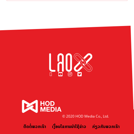
© 2020 HOD Media Co., Ltd.
ຕິດຕໍ່ພວກເຮົາ
ເງື່ອນໄຂການນຳໃຊ້ຂ່າວ
ກ່ຽວກັບພວກເຮົາ