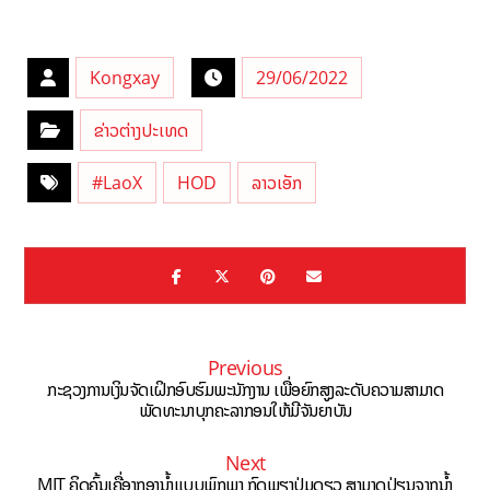
Kongxay
29/06/2022
ຂ່າວຕ່າງປະເທດ
#LaoX
HOD
ລາວເອັກ
Previous
ກະຊວງການເງິນຈັດເຝິກອົບຮົມພະນັກງານ ເພື່ອຍົກສູງລະດັບຄວາມສາມາດ
ພັດທະນາບຸກຄະລາກອນໃຫ້ມີຈັນຍາບັນ
Next
MIT ຄິດຄົ້ນເຄື່ອງກອງນໍ້າແບບພົກພາ ກົດພຽງປຸ່ມດຽວ ສາມາດປ່ຽນຈາກນໍ້າ