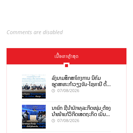
Comments are disabled
ເນື້ອຫາຫຼ້າສຸດ
ລົງນາມສຶກສາໂຄງການ ນິຄົມ
ອຸດສາຫະກຳວຽງຈັນ-ໄຊທານີ ຕັ້ງ
ເປົ້າດຶງທຶນ 150 ລ້ານໂດລາ, ສ້າງ
07/08/2026
ວຽກ 5.000 ຕຳແໜ່ງ
ນາຍົກ ຊີ້ນຳນັກທຸລະກິດໜຸ່ມ ຕ້ອງ
ນຳໜ້າແກ້ວິກິດເສດຖະກິດ ເນັ້ນດຶງ
ທຶນສາກົນ, ຫັນສູ່ດິຈິຕອນ
07/08/2026