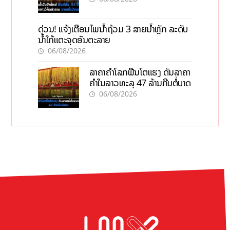
ດ່ວນ! ແຈ້ງເຕືອນໄພນໍ້າຖ້ວມ 3 ສາຍນໍ້າຫຼັກ ລະດັບ
ນໍ້າໃກ້ແຕະຈຸດອັນຕະລາຍ
06/08/2026
ລາຄາຄຳໂລກຟື້ນໂຕແຮງ ດັນລາຄາ
ຄຳໃນລາວທະລຸ 47 ລ້ານກີບຕໍ່ບາດ
06/08/2026