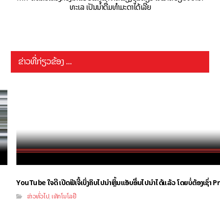
ທະເລ ເປັນນໍ້າດື່ມທຳມະດາໄດ້ເລີຍ
ຂ່າວທີ່ກ່ຽວຂ້ອງ ...
YouTube ໃຈດີ ເປີດຟີເຈີ້ເບິ່ງຄິບໄປນຳຫຼິ້ນແອັບອື່ນໄປນຳໄດ້ແລ້ວ ໂດຍບໍ່ຕ້ອງເຊົ່
ຂ່າວທົ່ວໄປ
ເທັກໂນໂລຢີ
,