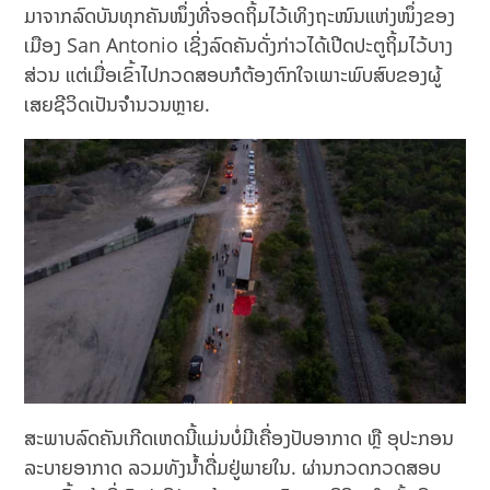
ມາຈາກລົດບັນທຸກຄັນໜຶ່ງທີ່ຈອດຖິ້ມໄວ້ເທິງຖະໜົນແຫ່ງໜຶ່ງຂອງ
ເມືອງ San Antonio ເຊິ່ງລົດຄັນດັ່ງກ່າວໄດ້ເປີດປະຕູຖິ້ມໄວ້ບາງ
ສ່ວນ ແຕ່ເມື່ອເຂົ້າໄປກວດສອບກໍຕ້ອງຕົກໃຈເພາະພົບສົບຂອງຜູ້
ເສຍຊີວິດເປັນຈໍານວນຫຼາຍ.
ສະພາບລົດຄັນເກີດເຫດນີ້ແມ່ນບໍ່ມີເຄື່ອງປັບອາກາດ ຫຼື ອຸປະກອນ
ລະບາຍອາກາດ ລວມທັງນ້ຳດື່ມຢູ່ພາຍໃນ. ຜ່ານກວດກວດສອບ