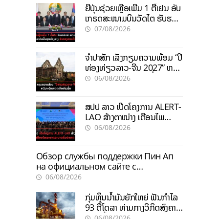
ຍີ່ປຸ່ນຊ່ວຍເຫຼືອເພີ່ມ 1 ຕື້ເຢນ ອັບ
ເກຣດສະໜາມບິນວັດໄຕ ຮັບຮອງ
ການເຕີບໂຕ
07/08/2026
ຈຳປາສັກ ເລັ່ງກຽມຄວາມພ້ອມ “ປີ
ທ່ອງທ່ຽວລາວ-ຈີນ 2027” ຫວັງ
ກະຕຸ້ນເສດຖະກິດທ້ອງຖິ່ນ
06/08/2026
ສປປ ລາວ ເປີດໂຄງການ ALERT-
LAO ສ້າງຕາໜ່າງ ເຕືອນໄພ
ພະຍາດລະບາດທົ່ວປະເທດ
06/08/2026
Обзор службы поддержки Пин Ап
на официальном сайте с
актуальной информацией
06/08/2026
ກຸ່ມທຶນນ້ຳມັນຍັກໃຫຍ່ ຟັນກຳໄລ
93 ຕື້ໂດລາ ທ່າມກາງວິກິດສົງຄາມ
ລາຄານໍ້າມັນແພງ
06/08/2026