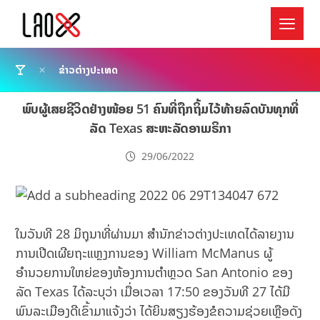
ຂ່າວຕ່າງປະເທດ
ພົບຜູ້ເສຍຊີວິດຢ່າງໜ້ອຍ 51 ຄົນທີ່ຖືກຖິ້ມໄວ້ທ້າຍລົດບັນທຸກທີ່
ລັດ Texas ສະຫະລັດອາເມຣິກາ
29/06/2022
ໃນວັນທີ 28 ມິຖຸນາທີ່ຜ່ານມາ ສໍານັກຂ່າວຕ່າງປະເທດໄດ້ລາຍງານ
ການເປີດເຜີຍຖະແຫຼງການຂອງ William McManus ຜູ້
ອໍານວຍການໃຫຍ່ຂອງຫ້ອງການຕໍາຫຼວດ San Antonio ຂອງ
ລັດ Texas ໄດ້ລະບຸວ່າ ເມື່ອເວລາ 17:50 ຂອງວັນທີ 27 ໄດ້ມີ
ພົນລະເມືອງດີເຂົ້າມາແຈ້ງວ່າ ໄດ້ຍິນສຽງຮ້ອງຂໍຄວາມຊ່ວຍເຫຼືອດັງ