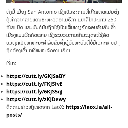
ທັງນີ້ ເມືອງ San Antonio ເຊິ່ງເປັນສະຖານທີ່ເກີດເຫດແມ່ນຕັ້ງ
ຢູ່ຫ່າງຈາກຊາຍແດນສະຫະລັດອາເມຣິກາ-ເມັກຊິໂກປະມານ 250
ກິໂລແມັດ ແລະມັນກໍມັນຖືກໃຊ້ເປັນເສັ້ນທາງລັກລອບຂົນຄົນເຂົ້າ
ເມືອງແບບຜິດກົດໝາຍ ເຊິ່ງຂະບວນການຄ້າມະນຸດຈະໃຊ້ລົດ
ບັນທຸກເປັນພາຫະນະສໍາລັບຂົນສົ່ງຜູ້ອົບພະຍົບທີ່ບໍ່ມີເອກະສານຢ່າງ
ຖືກຕ້ອງເຂົ້າມາທີ່ສະຫະລັດອາເມຣິກາ.
ທີ່ມາ:
https://cutt.ly/GKJSaBY
https://cutt.ly/FKJSfvE
https://cutt.ly/6KJS5qJ
https://cutt.ly/zKJDewy
ຕິດຕາມຂ່າວທັງໝົດຈາກ LaoX:
https://laox.la/all-
posts/