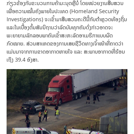
ກ່ຽວຂ້ອງກັບຂະບວນການຄ້າມະນຸດຫຼືບໍ່ ໂດຍໜ່ວຍງານສືບສວນ
ເພື່ອຄວາມໝັ້ນຄົງພາຍໃນປະເທດ (Homeland Security
Investigations) ຈະເຂົ້າມາສືບສວນຄະດີນີ້ກັບຕໍາຫຼວດທ້ອງຖິ່ນ
ແລະໃນເບື້ອງຕົ້ນສັນນິຖານວ່າລົດບັນທຸກຄັນດັ່ງກ່າວອາດຈະ
ພະຍາຍາມລັກລອບພາຄົນເຂົ້າສະຫະລັດອາເມຣິກາແບບຜິດ
ກົດໝາຍ. ສ່ວນສາເຫດຂອງການເສຍຊີວິດທາງເຈົ້າໜ້າທີ່ຄາດວ່າ
ແມ່ນມາຈາກການຂາດອາກາດຫາຍໃຈ ແລະ ສະພາບອາກາດທີ່ຮ້ອນ
ເຖິງ 39.4 ອົງສາ.