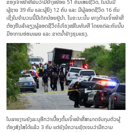
ຂອງເຈົ້າໜ້າທີ່ພົບວ່າມີຢ່າງໜ້ອຍ 51 ຄົນເສຍຊີວິດ, ໃນນັ້ນມີ
ຜູ້ຊາຍ 39 ຄົນ ແລະຜູ້ຍິງ 12 ຄົນ ແລະ ມີຜູ້ລອດຊີວິດ 16 ຄົນ
ເຊິ່ງໃນຈໍານວນນີ້ມີເດັກນ້ອຍຢູ່ນໍາ. ໃນຂະນະນັ້ນ ທາງດ້ານເຈົ້າໜ້າທີ່
ຕ້ອງຮີບລໍາລຽງຜູ້ລອດຊີວິດໄປໂຮງໝໍໃນທັນທີ ໂດຍແຕ່ລະຄົນນັ້ນ
ມີອາການອ່ອນເພຍ ແລະ ຂາດນ້ຳຢ່າງຮຸນແຮງ.
ໃນລາຍງານຍັງລະບຸອີກວ່າເບື້ອງຕົ້ນເຈົ້າໜ້າທີ່ສາມາດຈັບກຸມຕົວຜູ້
ຕ້ອງສົງໄສໄດ້ແລ້ວ 3 ຄົນ ແຕ່ຍັງບໍ່ຄວາມຊັດເຈນວ່າມີຄວາມ