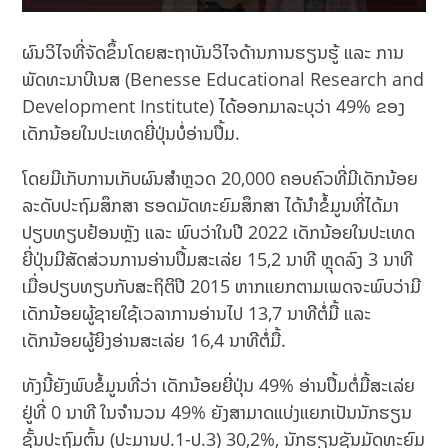
ຜົນວິໄຈທີ່ຈັດຂຶ້ນໂດຍສະຖາບັນວິໄຈດ້ານການຮຽນຮູ້ ແລະ ການ
ພັດທະນາບີເນສ (Benesse Educational Research and
Development Institute) ໄດ້ອອກມາລະບຸວ່າ 49% ຂອງ
ເດັກນ້ອຍໃນປະເທດຍີ່ປຸ່ນບໍ່ອ່ານປຶ້ມ.
ໂດຍມີເກັບການເກັບຜົນສຳຫຼວດ 20,000 ຄອບຄົວທີ່ມີເດັກນ້ອຍ
ລະດັບປະຖົມສຶກສາ ຮອດມັດທະຍົມສຶກສາ ໄດ້ນຳຂໍ້ມູນທີ່ໄດ້ມາ
ປຽບທຽບຢ້ອນຫຼັງ ແລະ ພົບວ່າໃນປີ 2022 ເດັກນ້ອຍໃນປະເທດ
ຍີ່ປຸ່ນມີສັດສ່ວນການອ່ານປຶ້ມສະເລ່ຍ 15,2 ນາທີ ຫຼຸດລົງ 3 ນາທີ
ເມື່ອປຽບທຽບກັບສະຖິຕິປີ 2015 ຫາກແຍກຕາມເພດຈະພົບວ່າມີ
ເດັກນ້ອຍຜູ້ຊາຍໃຊ້ເວລາການອ່ານໄປ 13,7 ນາທີຕໍ່ມື້ ແລະ
ເດັກນ້ອຍຜູ້ຍິງອ່ານສະເລ່ຍ 16,4 ນາທີຕໍ່ມື້.
ທັງນີ້ຍັງພົບຂໍ້ມູນທີ່ວ່າ ເດັກນ້ອຍຍີ່ປຸ່ນ 49% ອ່ານປຶ້ມຕໍ່ມື້ສະເລ່ຍ
ຢູ່ທີ່ 0 ນາທີ ໃນຈຳນວນ 49% ຍັງສາມາດແບ່ງແຍກເປັນນັກຮຽນ
ຊັ້ນປະຖົມຕົ້ນ (ປະມານປ.1-ປ.3) 30,2%, ນັກຮຽນຊັນມັດທະຍົມ