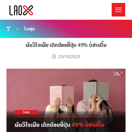
ໄວໜຸ່ມ
ຜົນວິໄຈເຜີຍ ເດັກນ້ອຍຍີ່ປຸ່ນ 49% ບໍ່ອ່ານປຶ້ມ
23/10/2023