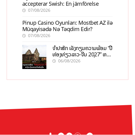
accepterar Swish: En jämförelse
07/08/2026
Pinup Casino Oyunları: Mostbet AZ ilə
Müqayisədə Nə Təqdim Edir?
07/08/2026
ຈຳປາສັກ ເລັ່ງກຽມຄວາມພ້ອມ “ປີ
ທ່ອງທ່ຽວລາວ-ຈີນ 2027” ຫວັງ
ກະຕຸ້ນເສດຖະກິດທ້ອງຖິ່ນ
06/08/2026