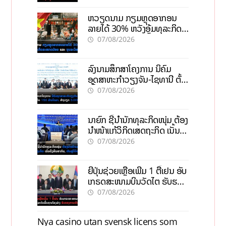
ຫວຽດນາມ ກຽມຫຼຸດອາກອນ
ລາຍໄດ້ 30% ຫວັງອູ້ມທຸລະກິດ
ຂະໜາດນ້ອຍ ແລະ ຈຸນລະ
07/08/2026
ວິສາຫະກິດ
ລົງນາມສຶກສາໂຄງການ ນິຄົມ
ອຸດສາຫະກຳວຽງຈັນ-ໄຊທານີ ຕັ້ງ
ເປົ້າດຶງທຶນ 150 ລ້ານໂດລາ, ສ້າງ
07/08/2026
ວຽກ 5.000 ຕຳແໜ່ງ
ນາຍົກ ຊີ້ນຳນັກທຸລະກິດໜຸ່ມ ຕ້ອງ
ນຳໜ້າແກ້ວິກິດເສດຖະກິດ ເນັ້ນດຶງ
ທຶນສາກົນ, ຫັນສູ່ດິຈິຕອນ
07/08/2026
ຍີ່ປຸ່ນຊ່ວຍເຫຼືອເພີ່ມ 1 ຕື້ເຢນ ອັບ
ເກຣດສະໜາມບິນວັດໄຕ ຮັບຮອງ
ການເຕີບໂຕ
07/08/2026
Nya casino utan svensk licens som