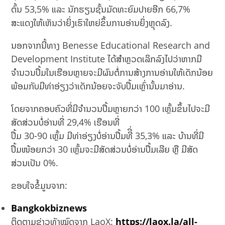
ຕົ້ນ 53,5% ແລະ ນັກຮຽນຊັ້ນມັດທະຍົມປາຍອີກ 66,7%
ສະແດງໃຫ້ເຫັນວ່າຍິ່ງເຮົາໃຫຍ່ຂຶ້ນການອ່ານຍິ່ງຫຼຸດລົງ.
ນອກຈາກນີ້ທາງ Benesse Educational Research and
Development Institute ໄດ້ສຳຫຼວດເລິກລົງໄປວ່າຫາກມີ
ຈຳນວນປຶ້ມໃນເຮືອນຫຼາຍຈະມີຜົນຕໍ່ການສ້າງການອ່ານໃຫ້ເດັກນ້ອຍ
ພ້ອມກັບມີທ່າອ່ຽງວ່າເດັກນ້ອຍຈະຈັບປຶ້ມເຫຼົ່ານັ້ນມາອ່ານ.
ໂດຍຈາກຄອບຄົວທີ່ມີຈຳນວນປຶ້ມຫຼາຍກວ່າ 100 ເຫຼັ້ມຂຶ້ນໄປຈະມີ
ສັດສ່ວນບໍ່ອ່ານທີ່ 29,4% ເຮືອນທີ່
ປຶ້ມ 30-90 ເຫຼັ້ມ ມີທ່າອ່ຽງບໍ່ອ່ານປຶ້ມທີີ່ 35,3% ແລະ ບ້ານທີ່ມີ
ປຶ້ມໜ້ອຍກວ່າ 30 ເຫຼັ້ມຈະມີສັດສ່ວນບໍ່ອ່ານປຶ້ມເລີຍ ຫຼື ມີສັດ
ສ່ວນເປັນ 0%.
ຂອບໃຈຂໍ້ມູນຈາກ:
Bangkokbiznews
ຕິດຕາມຂ່າວທັງໝົດຈາກ LaoX:
https://laox.la/all-