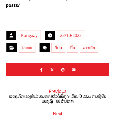
posts/
Kongxay
23/10/2023
ໄວໜຸ່ມ
ຍີ່ປຸ່ນ
ປຶ້ມ
ລາວເອັກ
Previous
ເສດຖະກິດແຂວງຄຳມ່ວນຂະຫຍາຍຕົວຕໍ່ເນື່ອງ 9 ເດືອນ ປີ 2023 ການລົງທຶນ
ບັນລຸເຖິງ 188 ລ້ານໂດລາ
Next