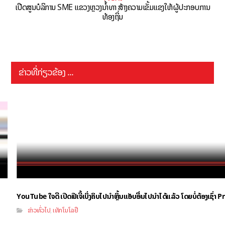
ເປີດສູນບໍລິການ SME ແຂວງຫຼວງນໍ້າທາ ສ້າງຄວາມເຂັ້ມແຂງໃຫ້ຜູ້ປະກອບການ
ທ້ອງຖິ່ນ
ຂ່າວທີ່ກ່ຽວຂ້ອງ ...
YouTube ໃຈດີ ເປີດຟີເຈີ້ເບິ່ງຄິບໄປນຳຫຼິ້ນແອັບອື່ນໄປນຳໄດ້ແລ້ວ ໂດຍບໍ່ຕ້ອງເຊົ່
ຂ່າວທົ່ວໄປ
ເທັກໂນໂລຢີ
,