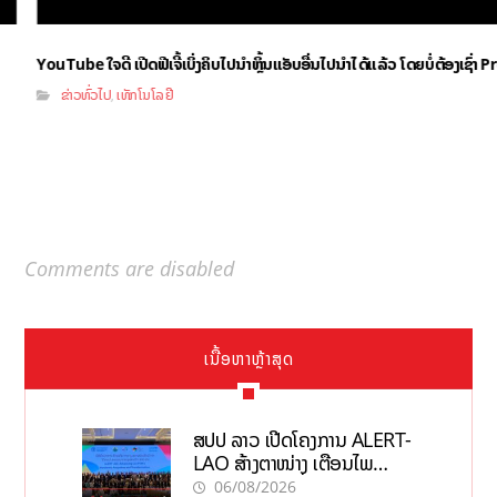
YouTube ໃຈດີ ເປີດຟີເຈີ້ເບິ່ງຄິບໄປນຳຫຼິ້ນແອັບອື່ນໄປນຳໄດ້ແລ້ວ ໂດຍບໍ່ຕ້ອງເຊົ່
ຂ່າວທົ່ວໄປ
ເທັກໂນໂລຢີ
,
Comments are disabled
ເນື້ອຫາຫຼ້າສຸດ
ສປປ ລາວ ເປີດໂຄງການ ALERT-
LAO ສ້າງຕາໜ່າງ ເຕືອນໄພ
ພະຍາດລະບາດທົ່ວປະເທດ
06/08/2026