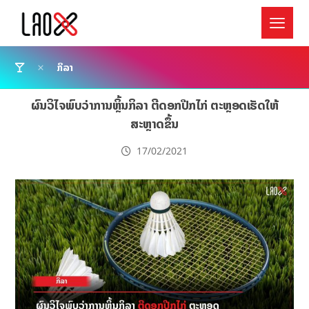
ກິລາ
ຜົນວິໄຈພົບວ່າການຫຼິ້ນກິລາ ຕີດອກປີກໄກ່ ຕະຫຼອດເຮັດໃຫ້
ສະຫຼາດຂຶ້ນ
17/02/2021