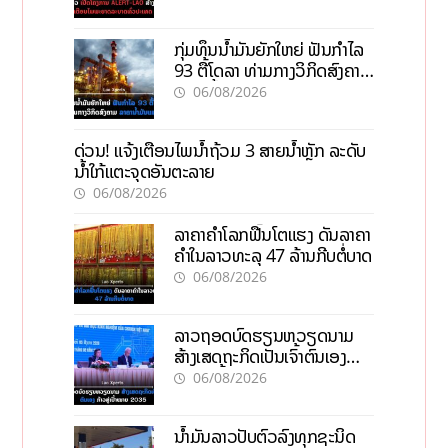
ກຸ່ມທຶນນ້ຳມັນຍັກໃຫຍ່ ຟັນກຳໄລ
93 ຕື້ໂດລາ ທ່າມກາງວິກິດສົງຄາມ
ລາຄານໍ້າມັນແພງ
06/08/2026
ດ່ວນ! ແຈ້ງເຕືອນໄພນໍ້າຖ້ວມ 3 ສາຍນໍ້າຫຼັກ ລະດັບ
ນໍ້າໃກ້ແຕະຈຸດອັນຕະລາຍ
06/08/2026
ລາຄາຄຳໂລກຟື້ນໂຕແຮງ ດັນລາຄາ
ຄຳໃນລາວທະລຸ 47 ລ້ານກີບຕໍ່ບາດ
06/08/2026
ລາວຖອດບົດຮຽນຫວຽດນາມ
ສ້າງເສດຖະກິດເປັນເຈົ້າຕົນເອງ
ກ້າວສູ່ເປົ້າໝາຍ 2035
06/08/2026
ນໍ້າມັນລາວປັບຕົວລົງທຸກຊະນິດ