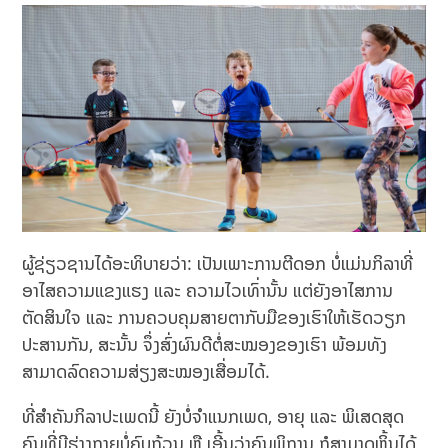
ຜູ້ຊ່ຽວຊານໄດ້ອະທິບາຍວ່າ: ເປັນເພາະການຕີດອກ ບໍ່ແມ່ນກິລາທີ່
ອາໄສຄວາມແຂງແຮງ ແລະ ຄວາມໄວເທົ່ານັ້ນ ແຕ່ຍັງອາໄສການ
ຕັດສິນໃຈ ແລະ ການຄວບຄຸມສາຍຕາກັບມືຂອງເຮົາໃຫ້ເຮັດວຽກ
ປະສານກັນ, ສະນັ້ນ ຈຶ່ງສົ່ງຜົນດີຕໍ່ສະໝອງຂອງເຮົາ ພ້ອມທັງ
ສາມາດລົດຄວາມສ່ຽງສະໝອງເສື່ອມໄດ້.
ທີ່ສໍາຄັນກິລາປະເພດນີ້ ຍັງບໍ່ຈໍາແນກເພດ, ອາຍຸ ແລະ ພິເສດສຸດ
ຄົນທີ່ມີຮ່າງກາຍບໍ່ຄົບຖ້ວນ ຫຼື ເອີ້ນວ່າຄົນພິການ ກໍສາມາດຫຼິ້ນໄດ້