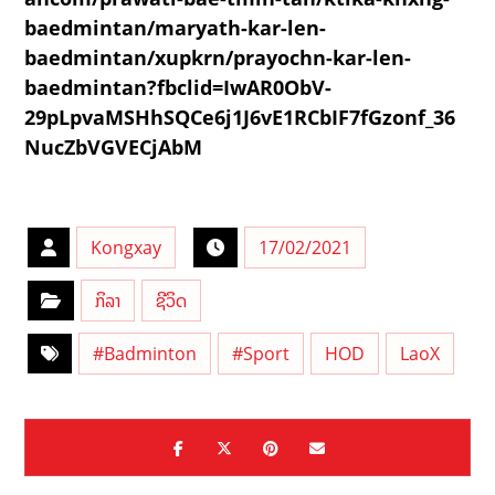
baedmintan/maryath-kar-len-
baedmintan/xupkrn/prayochn-kar-len-
baedmintan?fbclid=IwAR0ObV-
29pLpvaMSHhSQCe6j1J6vE1RCbIF7fGzonf_36
NucZbVGVECjAbM
Kongxay
17/02/2021
ກິລາ
ຊີວິດ
#Badminton
#Sport
HOD
LaoX