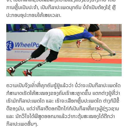
ການຫຼິ້ນເປັນປະຈໍາ, ເປັນກິລາປະເພດບຸກຄົນ ບໍ່ຈໍາເປັນຕ້ອງໃຊ້ ຫຼື
ປະກອບອຸປະກອນໃຫ້ເສຍເວລາ.
ຄວາມເປັນຈິງເທົ່າທີ່ທຸກຄົນຮູ້ຢູ່ແລ້ວວ່າ ບໍ່ວ່າຈະເປັນກິລາປະເພດໃດ
ກໍສາມາດເຮັດໃຫ້ສະໝອງຂອງຄົນເຮົາສະຫຼາດຂຶ້ນ ແຕກຕ່າງຢູ່ທີ່ວ່າ
ເຮົາມັກກິລາປະເພດໃດ ແລະ ເຮົາຈະເລືອກຫຼິ້ນປະເພດໃດ ຕ່າງກໍມີຂໍ້
ດີຂອງມັນ, ແຕ່ວ່າກິລາຕີດອກປີກໄກ່ກໍເປັນກິລາທີ່ທາງຜູ້ຊ່ຽວຊານ
ແລະ ນັກວິໄຈໄດ້ພິສູດອອກມາແລ້ວວ່າກະຕຸ້ນສະໝອງໄດ້ດີກວ່າ
ກິລາປະເພດອື່ນໆ.