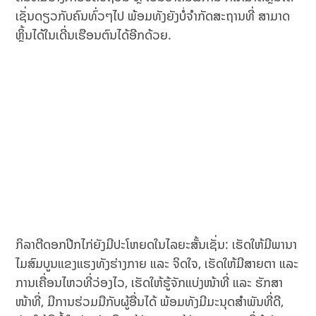
ເຊັ່ນດຽວກັບຄົນທົ່ວໆໄປ ພ້ອມທັງຍັງບໍ່ຈໍາກັດສະຖານທີ່ ສາມາດ
ຫຼິ້ນໄດ້ໃນເດີ່ນເຮືອນຕົນໄດ້ອີກດ້ວຍ.
ກິລາຕີດອກປີກໄກ່ຍັງມີປະໂຫຍດໃນໄລຍະສັ້ນເຊັ່ນ: ເຮັດໃຫ້ມີພານາ
ໄມສົມບູນແຂງແຮງທັງຮ່າງກາຍ ແລະ ຈິດໃຈ, ເຮັດໃຫ້ມີສາຍຕາ ແລະ
ການເຄື່ອນໄຫວທີ່ວ່ອງໄວ, ເຮັດໃຫ້ຮູ້ຈັກແບ່ງໜ້າທີ່ ແລະ ຮັກສາ
ໜ້າທີ່, ມີການຮ່ວມມືກັບຜູ້ອື່ນໄດ້ ພ້ອມທັງມີມະນຸດສໍາພັນທີ່ດີ,