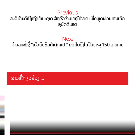
Previous
ສະວີເດັນຄຳນຶງເຖິງທຳມະຊາດ ສ້າງຂົວຂ້າມທາງໃຫ້ສັດ ເພື່ອຫຼຸດຜ່ອນການເກີດ
ອຸບັດຕິເຫດ
Next
ຈຳນວນສັ່ງຊື້ “ເຮືອບິນສິນຄ້າດັດແປງ” ຂອງໂບອິງໃນຈີນທະລຸ 150 ລາຍການ
ຂ່າວທີ່ກ່ຽວຂ້ອງ ...