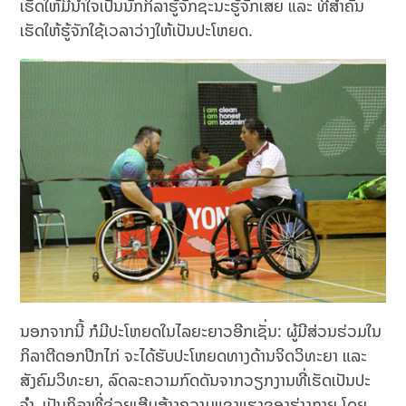
ເຮັດໃຫ້ມີນໍ້າໃຈເປັນນັກກິລາຮູ້ຈັກຊະນະຮູ້ຈັກເສຍ ແລະ ທີ່ສໍາຄັນ
ເຮັດໃຫ້ຮູ້ຈັກໃຊ້ເວລາວ່າງໃຫ້ເປັນປະໂຫຍດ.
ນອກຈາກນີ້ ກໍມີປະໂຫຍດໃນໄລຍະຍາວອີກເຊັ່ນ: ຜູ້ມີສ່ວນຮ່ວມໃນ
ກິລາຕີດອກປີກໄກ່ ຈະໄດ້ຮັບປະໂຫຍດທາງດ້ານຈິດວິທະຍາ ແລະ
ສັງຄົມວິທະຍາ, ລົດລະຄວາມກົດດັນຈາກວຽກງານທີ່ເຮັດເປັນປະ
ຈໍາ, ເປັນກິລາທີ່ຊ່ວຍເສີມສ້າງຄວາມແຂງແຮງຂອງຮ່າງກາຍ ໂດຍ