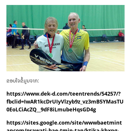
ຂອບໃຈຂໍ້ມູນຈາກ:
https://www.dek-d.com/teentrends/54257/?
fbclid=IwAR1kcDrUIyVlzyb9z_vz3mB5YMasTU
0EoLCiAcZQ__9dF8iLmubeHqsGD4g
https://sites.google.com/site/wwwbaetmint
ancom/prawati-bae-tmin-tan/ktika-khxng-