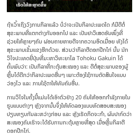
ຖ້າເວົ້າເຖິງວົງການກິລາແລ້ວ ບໍ່ວ່າຈະເປັນກິລາປະເພດໃດ ກໍມີດີຕໍ່
ສຸຂະພາບທີ່ແຕກຕ່າງກັນອອກໄປ ແລະ ເປັນຢາວິເສດອັນໜຶ່ງທີ່
ຊ່ວຍໃຫ້ຫຼາຍໆຄົນ ຜ່ອນຄາຍຫາຍດີຈາກຄວາມອິດເມື່ອຍ ທັງໄດ້
ສຸຂະພາບເຂັ້ມແຂງອີກດ້ວຍ. ສ່ວນວ່າກິລາຕີດອກປີກໄກ່ ນັ້ນ ນັກ
ວິໄຈປະເທດຍີ່ປຸ່ນທີ່ມະຫາວິທະຍາໄລ Tohoku Gakuin ໄດ້
ຄົ້ນພົບວ່າ: ເປັນກິລາທີ່ກະຕຸ້ນສະໝອງ ແລະ ດີຕໍ່ສຸຂະພາບຂອງຜູ້
ຫຼິ້ນໄດ້ດີກວ່າກິລາປະເພດອື່ນໆ ເພາະຕ້ອງໃຊ້ການຕັດສິນໃຈແບບ
ວ່ອງໄວ ແລະ ການໃຊ້ຕາໃຫ້ທັນຄົນອື່ນ.
ການວິໄຈໃນຄັ້ງນີ້ແມ່ນໄດ້ເອົາຕົວຢ່າງ 20 ຄົນໃຫ້ອອກກໍາລັງກາຍໃນ
ຮູບແບບຕ່າງໆ ຫຼັງຈາກນັ້ນຈຶ່ງໃຫ້ທົດລອງແບບທົດສອບສະໝອງ
ປຽບທຽບກັນລະຫວ່າງກ່ອນ ແລະ ຫຼັງເຮັດກິດຈະກໍາ, ຜົນປາກົດວ່າ
ສະໝອງຄົນເຮົາຈະໄດ້ຮັບການກະຕຸ້ນຫຼາຍທີ່ສຸດ ເມື່ອຫຼິ້ນກິລາຕີ
ດອກປີກໄກ່.