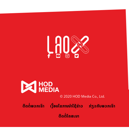
© 2020 HOD Media Co., Ltd.
ຕິດຕໍ່ພວກເຮົາ
ເງື່ອນໄຂການນຳໃຊ້ຂ່າວ
ກ່ຽວກັບພວກເຮົາ
ຕິດຕໍ່ໂຄສະນາ