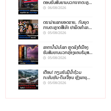
ຕອບຮັບສັນຍານບວກຈາກຕະຫຼາດ
ໂລກ ແລະ ຊ່ອງແຄບຮໍມູສ
06/08/2026
ດຣາມ່າແລກຍອດຂາຍ, ກົນຍຸດ
ການຕະຫຼາດສີເທົາ ຢາພິດທຳລາຍ
ທຸລະກິດ ໄລຍະຍາວ
05/08/2026
ລາຄານ້ຳມັນໂລກ ຫຼຸດລົງຕໍ່ເນື່ອງ
ຮັບສັນຍານບວກຊ່ອງແຄບຮໍມຸສ
ຈັບຕາລາຄາໃນລາວ
05/08/2026
ເຕືອນ! ກຽມຮັບມືນໍ້າຖ້ວມ
ກະທັນຫັນ-ດິນເຈື່ອນ ຫຼັງພາຍຸຝົນ
ຍັງສືບຕໍ່ຕົກໜັກທົ່ວປະເທດ
05/08/2026