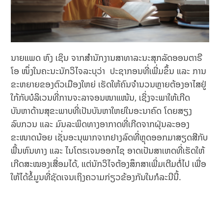
ນາຍແພດ ຫົງ ເຊິນ ຈາກສຳນັກງານສາທາລະນະສຸກລັດອອນຕາຣີ
ໂອ ໜຶ່ງໃນຄະນະນັກວິໄຈລະບຸວ່າ ປະຊາກອນທີ່ເພີ່ມຂຶ້ນ ແລະ ການ
ຂະຫຍາຍຂອງຕົວເມືອງໃຫຍ່ ເຮັດໃຫ້ຄົນຈຳນວນຫຼາຍຕ້ອງອາໄສຢູ່
ໃກ້ກັບບໍລິເວນທີ່ການຈະລາຈອນໜາແໜ້ນ, ເຊິ່ງຈະພາໃຫ້ເກີດ
ບັນຫາດ້ານສຸຂະພາບທີ່ເປັນບັນຫາໃຫຍ່ໃນອະນາຄົດ ໂດຍສຽງ
ລົບກວນ ແລະ ມົນລະພິດທາງອາກາດທີ່ເກີດຈາກຝຸ່ນລະອອງ
ຂະໜາດນ້ອຍ ເຊັ່ນອະນຸພາກຈາກຢາງລົດທີ່ຫຼຸດອອກມາສຽດສີກັບ
ພື້ນຫົນທາງ ແລະ ໄນໂຕຣເຈນອອກໄຊ ອາດເປັນສາເຫດທີ່ເຮັດໃຫ້
ເກີດສະໝອງເສື່ອມໄດ້, ແຕ່ນັກວິໄຈຕ້ອງສຶກສາເພີ່ມເຕີມຕໍ່ໄປ ເພື່ອ
ໃຫ້ໄດ້ຂໍ້ມູນທີ່ຊັດເຈນເຖິງຄວາມກ່ຽວຂ້ອງກັນໃນກໍລະນີນີ້.