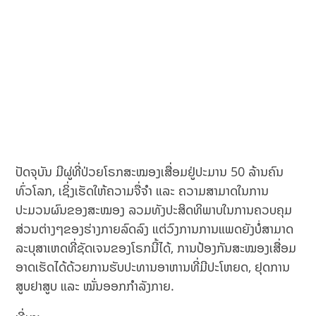
ປັດຈຸບັນ ມີຜູ່ທີ່ປ່ວຍໂຣກສະໝອງເສື່ອມຢູ່ປະມານ 50 ລ້ານຄົນ
ທົ່ວໂລກ, ເຊິ່ງເຮັດໃຫ້ຄວາມຈື່ຈຳ ແລະ ຄວາມສາມາດໃນການ
ປະມວນຜົນຂອງສະໝອງ ລວມທັງປະສິດທິພາບໃນການຄວບຄຸມ
ສ່ວນຕ່າງໆຂອງຮ່າງກາຍລົດລົງ ແຕ່ວົງການການແພດຍັງບໍ່ສາມາດ
ລະບຸສາເຫດທີ່ຊັດເຈນຂອງໂຣກນີ້ໄດ້, ການປ້ອງກັນສະໝອງເສື່ອມ
ອາດເຮັດໄດ້ດ້ວຍການຮັບປະທານອາຫານທີ່ມີປະໂຫຍດ, ຢຸດການ
ສູບຢາສູບ ແລະ ໝັ່ນອອກກຳລັງກາຍ.