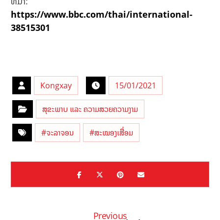
ທີ່ມາ:
https://www.bbc.com/thai/international-
38515301
Kongxay
15/01/2021
ສຸຂະພາບ ແລະ ຄວາມສວຍຄວາມງາມ
#ຈະລາຈອນ
#ສະໝອງເສື່ອມ
Previous