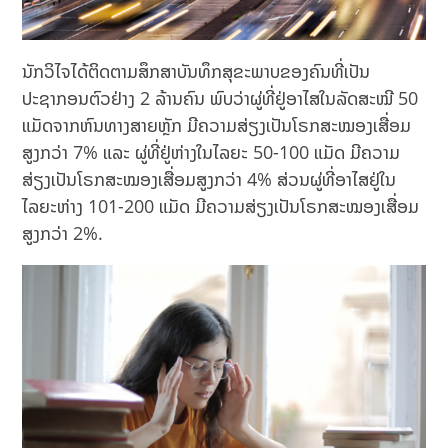
ນັກວິໄຈໄດ້ຕິດຕາມສຶກສາບັນທຶກສຸຂະພາບຂອງຄົນທີ່ເປັນ
ປະຊາກອນຕົວຢ່າງ 2 ລ້ານຄົນ ພົບວ່າຜູ່ທີ່ຢູ່ອາໄສໃນລັດສະໝີ 50
ແມັດຈາກຫົນທາງສາຍຫຼັກ ມີຄວາມສ່ຽງເປັນໂຣກສະໝອງເສື່ອມ
ສູງກວ່າ 7% ແລະ ຜູ່ທີ່ຢູ່ຫ່າງໃນໄລຍະ 50-100 ແມັດ ມີຄວາມ
ສ່ຽງເປັນໂຣກສະໝອງເສື່ອມສູງກວ່າ 4% ສ່ວນຜູ່ທີ່ອາໄສຢູ່ໃນ
ໄລຍະຫ່າງ 101-200 ແມັດ ມີຄວາມສ່ຽງເປັນໂຣກສະໝອງເສື່ອມ
ສູງກວ່າ 2%.