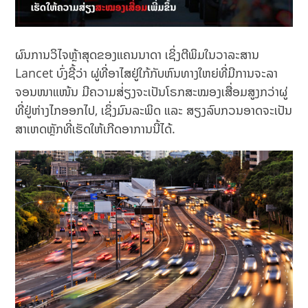
ຜົນການວິໄຈຫຼ້າສຸດຂອງແຄນນາດາ ເຊິ່ງຕີພິມໃນວາລະສານ
Lancet ບົ່ງຊີ້ວ່າ ຜູ່ທີ່ອາໄສຢູ່ໃກ້ກັບຫົນທາງໃຫຍ່ທີ່ມີການຈະລາ
ຈອນໜາແໜ້ນ ມີຄວາມສ່່ຽງຈະເປັນໂຣກສະໝອງເສື່ອມສູງກວ່າຜູ່
ທີ່ຢູ່ຫ່າງໄກອອກໄປ, ເຊິ່ງມົນລະພິດ ແລະ ສຽງລົບກວນອາດຈະເປັນ
ສາເຫດຫຼັກທີ່ເຮັດໃຫ້ເກີດອາການນີ້ໄດ້.