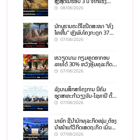
ສູງສຸດໃນຮອບ 3 ປີ ຈາກແຮງ
ກົດດັນຂອງສົງຄາມ, El nino
08/08/2026
ນັກບູຮານຄະດີໄຂປິດສະໜາ “ທົ່ງ
ໄຫຫີນ” ຫຼັງພົບໂຄງກະດູກ 37
ຄົນໃນຫີນຍັກ
07/08/2026
ຫວຽດນາມ ກຽມຫຼຸດອາກອນ
ລາຍໄດ້ 30% ຫວັງອູ້ມທຸລະກິດ
ຂະໜາດນ້ອຍ ແລະ ຈຸນລະ
07/08/2026
ວິສາຫະກິດ
ລົງນາມສຶກສາໂຄງການ ນິຄົມ
ອຸດສາຫະກຳວຽງຈັນ-ໄຊທານີ ຕັ້ງ
ເປົ້າດຶງທຶນ 150 ລ້ານໂດລາ, ສ້າງ
07/08/2026
ວຽກ 5.000 ຕຳແໜ່ງ
ນາຍົກ ຊີ້ນຳນັກທຸລະກິດໜຸ່ມ ຕ້ອງ
ນຳໜ້າແກ້ວິກິດເສດຖະກິດ ເນັ້ນດຶງ
ທຶນສາກົນ, ຫັນສູ່ດິຈິຕອນ
07/08/2026