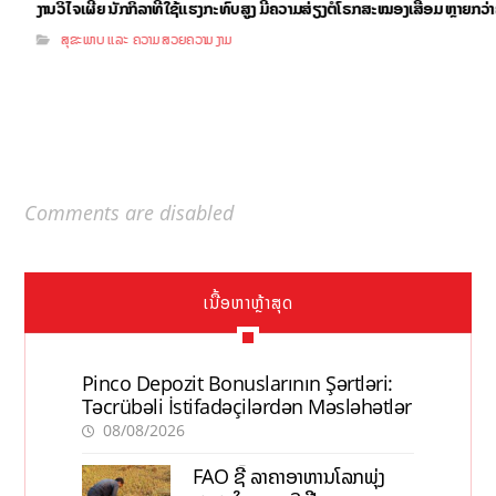
ງານວິໄຈເຜີຍ ນັກກິລາທີ່ໃຊ້ແຮງກະທົບສູງ ມີຄວາມສ່ຽງຕໍ່ໂຣກສະໝອງເສື່ອມ ຫຼາຍກວ່າຄົ
ສຸຂະພາບ ແລະ ຄວາມສວຍຄວາມງາມ
Comments are disabled
ເນື້ອຫາຫຼ້າສຸດ
Pinco Depozit Bonuslarının Şərtləri:
Təcrübəli İstifadəçilərdən Məsləhətlər
08/08/2026
FAO ຊີ້ ລາຄາອາຫານໂລກພຸ່ງ