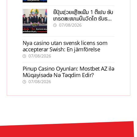
ຍີ່ປຸ່ນຊ່ວຍເຫຼືອເພີ່ມ 1 ຕື້ເຢນ ອັບ
ເກຣດສະໜາມບິນວັດໄຕ ຮັບຮອງ
ການເຕີບໂຕ
07/08/2026
Nya casino utan svensk licens som
accepterar Swish: En jämförelse
07/08/2026
Pinup Casino Oyunları: Mostbet AZ ilə
Müqayisədə Nə Təqdim Edir?
07/08/2026