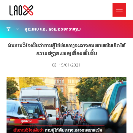
ສຸຂະພາບ ແລະ ຄວາມສວຍຄວາມງາມ
ຜົນການວິໄຈເຜີຍວ່າການຢູ່ໃກ້ຫົນທາງຈະລາຈອນໜາແໜ້ນເຮັດໃຫ້
ຄວາມສ່ຽງສະໝອງເສື່ອມເພີ່ມຂຶ້ນ
15/01/2021