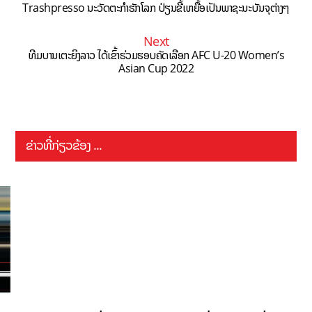
Trashpresso ນະວັດຕະກຳຮັກໂລກ ປ່ຽນຂີ້ເຫຍື້ອເປັນພາຊະນະບັນຈຸຕ່າງໆ
Next
ທີມບານເຕະຍິງລາວ ໄດ້ເຂົ້າຮ່ວມຮອບຄັດເລືອກ AFC U-20 Women’s
Asian Cup 2022
ຂ່າວທີ່ກ່ຽວຂ້ອງ ...