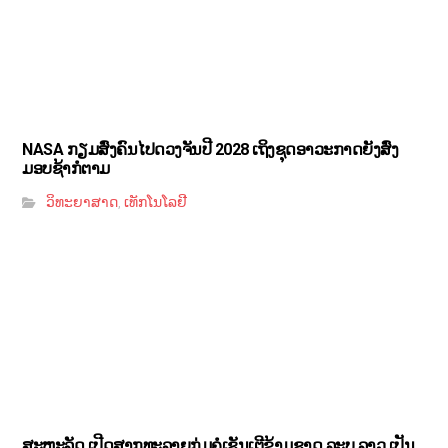
NASA ກຽມສົ່ງຄົນໄປດວງຈັນປີ 2028 ເຖິງຊຸດອາວະກາດຍັງສົ່ງ
ມອບຊ້າກໍຕາມ
ວິທະຍາສາດ
ເທັກໂນໂລຢີ
,
ສະຫະລັດ ເປີດສາກທະລາຍກຸ່ມຄໍເຊັນເຕີຂ້າມຊາດ ລະບຸ ລາວ ເປັນ