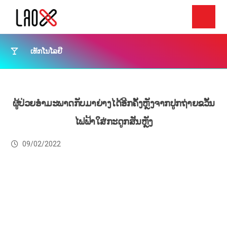
ເທັກໂນໂລຢີ
ຜູ້ປ່ວຍອຳມະພາດກັບມາຍ່າງໄດ້ອີກຄັ້ງຫຼັງຈາກປູກຖ່າຍຂວັ້ນ
ໄຟຟ້າໃສ່ກະດູກສັນຫຼັງ
09/02/2022