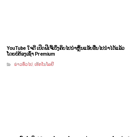
YouTube ໃຈດີ ເປີດຟີເຈີ້ເບິ່ງຄິບໄປນຳຫຼິ້ນແອັບອື່ນໄປນຳໄດ້ແລ້ວ
ໂດຍບໍ່ຕ້ອງເຊົ່າ Premium
ຂ່າວທົ່ວໄປ
ເທັກໂນໂລຢີ
,