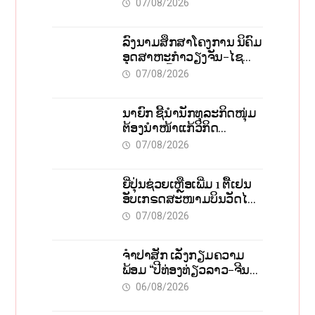
07/08/2026
ຈຸນລະວິສາຫະກິດ
ລົງນາມສຶກສາໂຄງການ ນິຄົມ
ອຸດສາຫະກຳວຽງຈັນ-ໄຊ
ທານີ ຕັ້ງເປົ້າດຶງທຶນ 150 ລ້ານ
07/08/2026
ໂດລາ, ສ້າງວຽກ 5.000
ຕຳແໜ່ງ
ນາຍົກ ຊີ້ນຳນັກທຸລະກິດໜຸ່ມ
ຕ້ອງນຳໜ້າແກ້ວິກິດ
ເສດຖະກິດ ເນັ້ນດຶງທຶນ
07/08/2026
ສາກົນ, ຫັນສູ່ດິຈິຕອນ
ຍີ່ປຸ່ນຊ່ວຍເຫຼືອເພີ່ມ 1 ຕື້ເຢນ
ອັບເກຣດສະໜາມບິນວັດໄຕ
ຮັບຮອງການເຕີບໂຕ
07/08/2026
ຈຳປາສັກ ເລັ່ງກຽມຄວາມ
ພ້ອມ “ປີທ່ອງທ່ຽວລາວ-ຈີນ
2027” ຫວັງກະຕຸ້ນເສດຖະກິດ
06/08/2026
ທ້ອງຖິ່ນ