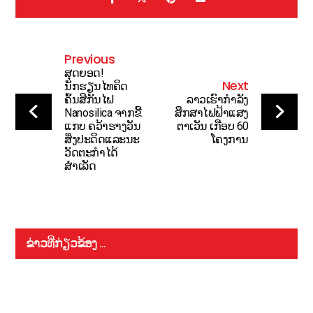
Previous
ສຸດຍອດ!
Next
ນັກຮຽນໄທຄິດ
ຄົ້ນສີກັນໄຟ
ລາວເຮົາກຳລັງ
Nanosilica ຈາກຂີ້
ສຶກສາໄຟຟ້າແສງ
ແກບ ຄວ້າຮາງວັນ
ຕາເວັນ ເກືອບ 60
ສິ່ງປະດິດແລະນະ
ໂຄງການ
ວັດຕະກຳໄດ້
ສຳເລັດ
ຂ່າວທີ່ກ່ຽວຂ້ອງ ...