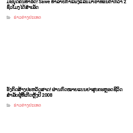
ມະນຸດຄົນທຳອິດ! Sawe ທຳລາຍກຳແພງແລ່ນມາຣາທອນຕ່ຳກວ່າ 2
ຊົ່ວໂມງໄດ້ສຳເລັດ
ຂ່າວຕ່າງປະເທດ
ອັງກິດສ້າງປະຫວັດສາດ! ຜ່ານກົດໝາຍແບນຢາສູບຕະຫຼອດຊີວິດ
ສຳລັບຜູ້ທີ່ເກີດຫຼັງປີ 2008
ຂ່າວຕ່າງປະເທດ