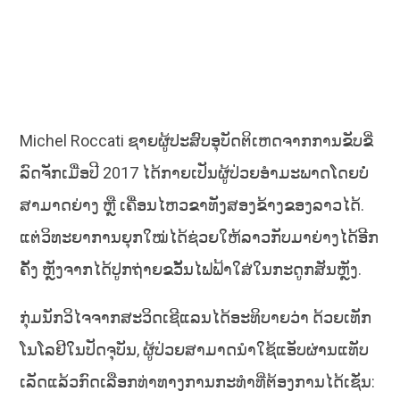
Michel Roccati ຊາຍຜູ້ປະສົບອຸບັດຕິເຫດຈາກການຂັບຂີ່
ລົດຈັກເມື່ອປີ 2017 ໄດ້ກາຍເປັນຜູ້ປ່ວຍອຳມະພາດໂດຍບໍ່
ສາມາດຍ່າງ ຫຼື ເຄື່ອນໄຫວຂາທັງສອງຂ້າງຂອງລາວໄດ້.
ແຕ່ວິທະຍາການຍຸກໃໝ່ໄດ້ຊ່ວຍໃຫ້ລາວກັບມາຍ່າງໄດ້ອີກ
ຄັ້ງ ຫຼັງຈາກໄດ້ປູກຖ່າຍຂວັ້ນໄຟຟ້າໃສ່ໃນກະດູກສັນຫຼັງ.
ກຸ່ມນັກວິໄຈຈາກສະວິດເຊີແລນໄດ້ອະທິບາຍວ່າ ດ້ວຍເທັກ
ໂນໂລຢີໃນປັດຈຸບັນ, ຜູ້ປ່ວຍສາມາດນຳໃຊ້ແອັບຜ່ານແທັບ
ເລັດແລ້ວກົດເລືອກທ່າທາງການກະທຳທີ່ຕ້ອງການໄດ້ເຊັ່ນ: