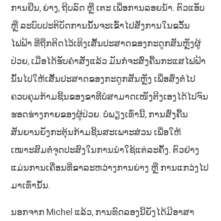
ການຢືນ, ຍ່າງ, ຖີບລົດ ຫຼື ເຕະ ເພື່ອການລອຍນ້ຳ. ຕົວແອັບ
ຫຼື ລະບົບປະຕິບັດການນັ້ນຈະເຂົ້າໄປສັ່ງການໃນຂວັ້ນ
ໄຟຟ້າ ທີ່ຖືກຕິດໄວ້ເທິງເສັ້ນປະສາດຂອງກະດູກສັນຫຼັງຜູ້
ປ່ວຍ, ເມື່ອໄດ້ຮັບຄຳສັ່ງແລ້ວ ມັນກໍຈະສົ່ງຄື້ນກະແສໄຟຟ້າ
ນັ້ນໄປໃຫ້ເສັ້ນປະສາດຂອງກະດູກສັນຫຼັງ ເພື່ອສົ່ງຕໍ່ໄປ
ຄວບຄຸມກ້າມຊີ້ນຂອງຂາທີ່ບໍ່ສາມາດເໜັງຕີງເອງໄດ້ໄປຈົນ
ຮອດຮ່າງກາຍຂອງຜູ້ປ່ວຍ. ບໍ່ພຽງເທົ່ານີ້, ການສົ່ງຄື້ນ
ສັນຍານຍັງກະຕຸ້ນກ້າມຊີ້ນສະເພາະສ່ວນ ເພື່ອໃຫ້
ເໝາະສົມຕໍ່ຈຸດປະສົງໃນການນຳໃຊ້ແຕ່ລະຄັ້ງ. ຕົວຢ່າງ
ແມ່ນການເຄື່ອນທີ່ຂາລະຫວ່າງການຍ່າງ ຫຼື ການແກວ່ງໄປ
ມາເທົ່ານັ້ນ.
ນອກຈາກ Michel ແລ້ວ, ການທົດລອງນີ້ຍັງໄດ້ມີອາສາ