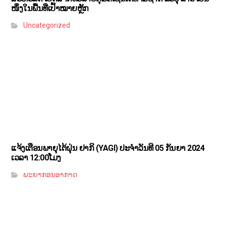
ໜຶ່ງໃນພື້ນທີ່ເປົ້າໝາຍຫຼັກ
Uncategorized
ແຈ້ງເຕືອນພາຍຸໄຕ້ຝຸ່ນ ຢາກິ (YAGI)​ ປະຈໍາວັນທີ 05 ກັນຍາ 2024
ເວລາ 12:00ໂມງ
ພະຍາກອນອາກາດ