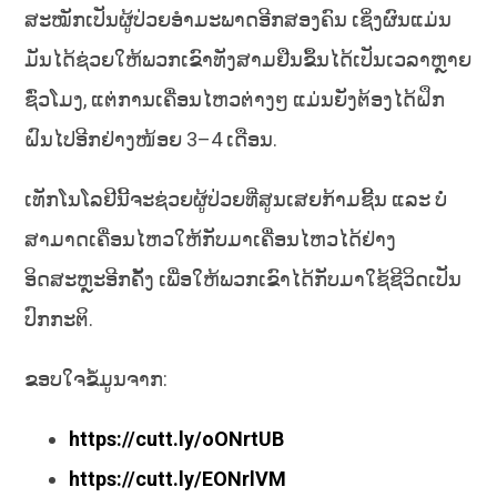
ສະໝັກເປັນຜູ້ປ່ວຍອຳມະພາດອີກສອງຄົນ ເຊິ່ງຜົນແມ່ນ
ມັນໄດ້ຊ່ວຍໃຫ້ພວກເຂົາທັງສາມຢືນຂຶ້ນໄດ້ເປັນເວລາຫຼາຍ
ຊົ່ວໂມງ, ແຕ່ການເຄື່ອນໄຫວຕ່າງໆ ແມ່ນຍັງຕ້ອງໄດ້ຝຶກ
ຝົນໄປອີກຢ່າງໜ້ອຍ 3–4 ເດືອນ.
ເທັກໂນໂລຢີນີ້ຈະຊ່ວຍຜູ້ປ່ວຍທີ່ສູນເສຍກ້າມຊີ້ນ ແລະ ບໍ່
ສາມາດເຄື່ອນໄຫວໃຫ້ກັບມາເຄື່ອນໄຫວໄດ້ຢ່າງ
ອິດສະຫຼະອີກຄັ້ງ ເພື່ອໃຫ້ພວກເຂົາໄດ້ກັບມາໃຊ້ຊີວິດເປັນ
ປົກກະຕິ.
ຂອບໃຈຂໍ້ມູນຈາກ:
https://cutt.ly/oONrtUB
https://cutt.ly/EONrlVM