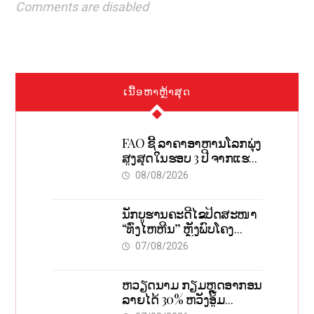
Comments are disabled
ເນື້ອຫາຫຼ້າສຸດ
FAO ຊີ້ ລາຄາອາຫານໂລກພຸ່ງ
ສູງສຸດໃນຮອບ 3 ປີ ຈາກແຮງ
ກົດດັນຂອງສົງຄາມ, El nino
08/08/2026
ນັກບູຮານຄະດີໄຂປິດສະໜາ
“ທົ່ງໄຫຫີນ” ຫຼັງພົບໂຄງ
ກະດູກ 37 ຄົນໃນຫີນຍັກ
07/08/2026
ຫວຽດນາມ ກຽມຫຼຸດອາກອນ
ລາຍໄດ້ 30% ຫວັງອູ້ມ
ທຸລະກິດຂະໜາດນ້ອຍ ແລະ