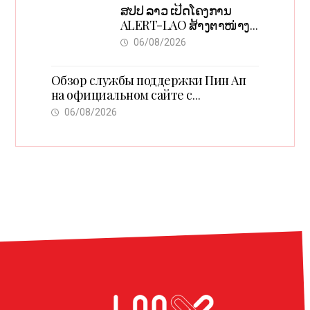
ສປປ ລາວ ເປີດໂຄງການ
ALERT-LAO ສ້າງຕາໜ່າງ
ເຕືອນໄພພະຍາດລະບາດທົ່ວ
06/08/2026
ປະເທດ
Обзор службы поддержки Пин Ап
на официальном сайте с
актуальной информацией
06/08/2026