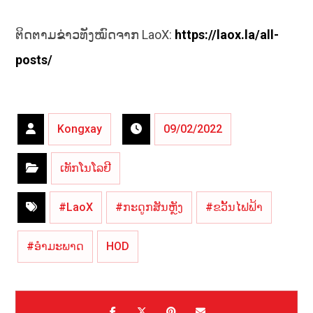
ຕິດຕາມຂ່າວທັງໝົດຈາກ LaoX:
https://laox.la/all-
posts/
Kongxay
09/02/2022
ເທັກໂນໂລຢີ
#LaoX
#ກະດູກສັນຫຼັງ
#ຂວັ້ນໄຟຟ້າ
#ອຳມະພາດ
HOD