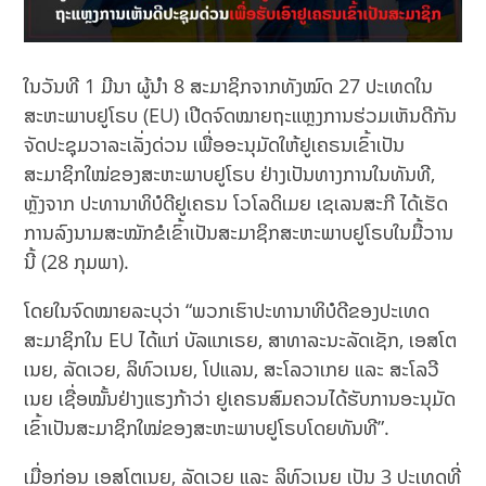
ໃນວັນທີ 1 ມີນາ ຜູ້ນຳ 8 ສະມາຊິກຈາກທັງໝົດ 27 ປະເທດໃນ
ສະຫະພາບຢູໂຣບ (EU) ເປີດຈົດໝາຍຖະແຫຼງການຮ່ວມເຫັນດີກັນ
ຈັດປະຊຸມວາລະເລັ່ງດ່ວນ ເພື່ອອະນຸມັດໃຫ້ຢູເຄຣນເຂົ້າເປັນ
ສະມາຊິກໃໝ່ຂອງສະຫະພາບຢູໂຣບ ຢ່າງເປັນທາງການໃນທັນທີ,
ຫຼັງຈາກ ປະທານາທິບໍດີຢູເຄຣນ ໂວໂລດິເມຍ ເຊເລນສະກີ ໄດ້ເຮັດ
ການລົງນາມສະໝັກຂໍເຂົ້າເປັນສະມາຊິກສະຫະພາບຢູໂຣບໃນມື້ວານ
ນີ້ (28 ກຸມພາ).
ໂດຍໃນຈົດໝາຍລະບຸວ່າ “ພວກເຮົາປະທານາທິບໍດີຂອງປະເທດ
ສະມາຊິກໃນ EU ໄດ້ແກ່ ບັລແກເຣຍ, ສາທາລະນະລັດເຊັກ, ເອສໂຕ
ເນຍ, ລັດເວຍ, ລິທົວເນຍ, ໂປແລນ, ສະໂລວາເກຍ ແລະ ສະໂລວີ
ເນຍ ເຊື່ອໝັ້ນຢ່າງແຮງກ້າວ່າ ຢູເຄຣນສົມຄວນໄດ້ຮັບການອະນຸມັດ
ເຂົ້າເປັນສະມາຊິກໃໝ່ຂອງສະຫະພາບຢູໂຣບໂດຍທັນທີ”.
ເມື່ອກ່ອນ ເອສໂຕເນຍ, ລັດເວຍ ແລະ ລິທົວເນຍ ເປັນ 3 ປະເທດທີ່