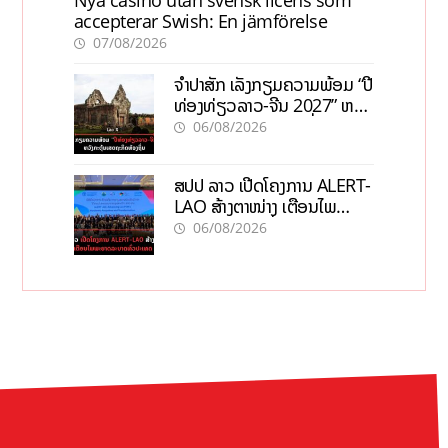
Nya casino utan svensk licens som
accepterar Swish: En jämförelse
07/08/2026
ຈຳປາສັກ ເລັ່ງກຽມຄວາມພ້ອມ “ປີ
ທ່ອງທ່ຽວລາວ-ຈີນ 2027” ຫວັງ
ກະຕຸ້ນເສດຖະກິດທ້ອງຖິ່ນ
06/08/2026
ສປປ ລາວ ເປີດໂຄງການ ALERT-
LAO ສ້າງຕາໜ່າງ ເຕືອນໄພ
ພະຍາດລະບາດທົ່ວປະເທດ
06/08/2026