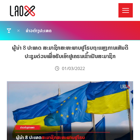
ຂ່າວຕ່າງປະເທດ
ຜູ້ນຳ 8 ປະເທດ ສະມາຊິກສະຫະພາບຢູໂຣບຖະແຫຼງການເຫັນດີ
ປະຊຸມດ່ວນເພື່ອຮັບເອົາຢູເຄຣນເຂົ້າເປັນສະມາຊິກ
01/03/2022