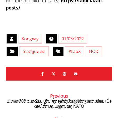
ຕິດຕາມຂ່າວທັງໝົດຈາກ LaoX:
https://laox.la/all-
posts/
Kongxay
01/03/2022
ຂ່າວຕ່າງປະເທດ
#LaoX
HOD
Previous
ປະທານາທິບໍດີ ວະລາດິເມຍ ປູຕິນ ສັ່ງກອງກຳລັງນິວເຄຼຍໃຫ້ກຽມຄວາມພ້ອມ ເພື່ອ
ຕອບໂຕ້ການຖະແຫຼງການຂອງ NATO