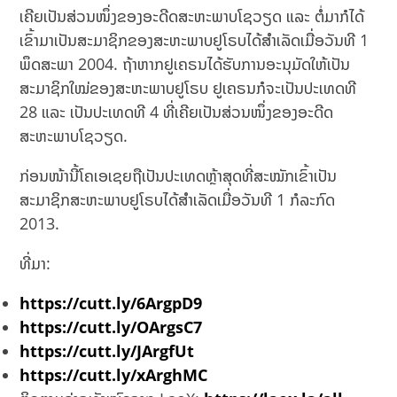
ເຄີຍເປັນສ່ວນໜຶ່ງຂອງອະດີດສະຫະພາບໂຊວຽດ ແລະ ຕໍ່ມາກໍໄດ້
ເຂົ້າມາເປັນສະມາຊິກຂອງສະຫະພາບຢູໂຣບໄດ້ສຳເລັດເມື່ອວັນທີ 1
ພຶດສະພາ 2004. ຖ້າຫາກຢູເຄຣນໄດ້ຮັບການອະນຸມັດໃຫ້ເປັນ
ສະມາຊິກໃໝ່ຂອງສະຫະພາບຢູໂຣບ ຢູເຄຣນກໍຈະເປັນປະເທດທີ
28 ແລະ ເປັນປະເທດທີ 4 ທີ່ເຄີຍເປັນສ່ວນໜຶ່ງຂອງອະດີດ
ສະຫະພາບໂຊວຽດ.
ກ່ອນໜ້ານີ້ໂຄເອເຊຍຖືເປັນປະເທດຫຼ້າສຸດທີ່ສະໝັກເຂົ້າເປັນ
ສະມາຊິກສະຫະພາບຢູໂຣບໄດ້ສຳເລັດເມື່ອວັນທີ 1 ກໍລະກົດ
2013.
ທີ່ມາ:
https://cutt.ly/6ArgpD9
https://cutt.ly/OArgsC7
https://cutt.ly/JArgfUt
https://cutt.ly/xArghMC