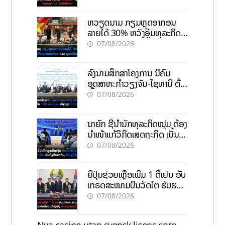
ຫວຽດນາມ ກຽມຫຼຸດອາກອນ
ລາຍໄດ້ 30% ຫວັງອູ້ມທຸລະກິດ
ຂະໜາດນ້ອຍ ແລະ ຈຸນລະ
07/08/2026
ວິສາຫະກິດ
ລົງນາມສຶກສາໂຄງການ ນິຄົມ
ອຸດສາຫະກຳວຽງຈັນ-ໄຊທານີ ຕັ້ງ
ເປົ້າດຶງທຶນ 150 ລ້ານໂດລາ, ສ້າງ
07/08/2026
ວຽກ 5.000 ຕຳແໜ່ງ
ນາຍົກ ຊີ້ນຳນັກທຸລະກິດໜຸ່ມ ຕ້ອງ
ນຳໜ້າແກ້ວິກິດເສດຖະກິດ ເນັ້ນດຶງ
ທຶນສາກົນ, ຫັນສູ່ດິຈິຕອນ
07/08/2026
ຍີ່ປຸ່ນຊ່ວຍເຫຼືອເພີ່ມ 1 ຕື້ເຢນ ອັບ
ເກຣດສະໜາມບິນວັດໄຕ ຮັບຮອງ
ການເຕີບໂຕ
07/08/2026