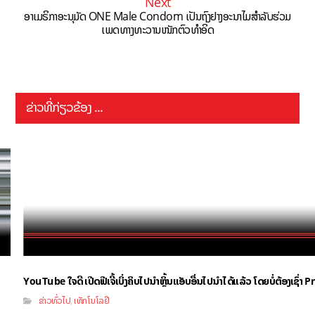
Next
ອາເມຣິກາອະນຸມັດ ONE Male Condom ເປັນຖົງຢາງອະນາໄມສຳລັບຮ່ວມ
ເພດທາງທະວານໜັກຕົວທຳອິດ
ຂ່າວທີ່ກ່ຽວຂ້ອງ ...
YouTube ໃຈດີ ເປີດຟີເຈີ້ເບິ່ງຄິບໄປນຳຫຼິ້ນແອັບອື່ນໄປນຳໄດ້ແລ້ວ ໂດຍບໍ່ຕ້ອງເຊົ່
ຂ່າວທົ່ວໄປ
ເທັກໂນໂລຢີ
,