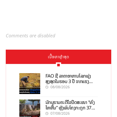
Comments are disabled
ເນື້ອຫາຫຼ້າສຸດ
FAO ຊີ້ ລາຄາອາຫານໂລກພຸ່ງ
ສູງສຸດໃນຮອບ 3 ປີ ຈາກແຮງ
ກົດດັນຂອງສົງຄາມ, El nino
08/08/2026
ນັກບູຮານຄະດີໄຂປິດສະໜາ “ທົ່ງ
ໄຫຫີນ” ຫຼັງພົບໂຄງກະດູກ 37
ຄົນໃນຫີນຍັກ
07/08/2026