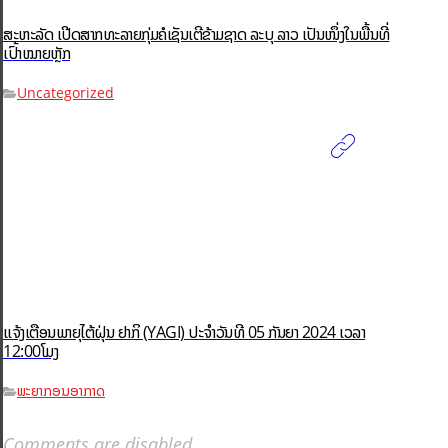
ສະຫະລັດ ເປີດສາກທະລາຍກຸ່ມຄໍເຊັນເຕີຂ້າມຊາດ ລະບຸ ລາວ ເປັນໜຶ່ງໃນພື້ນທີ່
ເປົ້າໝາຍຫຼັກ
Uncategorized
ແຈ້ງເຕືອນພາຍຸໄຕ້ຝຸ່ນ ຢາກິ (YAGI)​ ປະຈໍາວັນທີ 05 ກັນຍາ 2024 ເວລາ
12:00ໂມງ
ພະຍາກອນອາກາດ
Comments are disabled