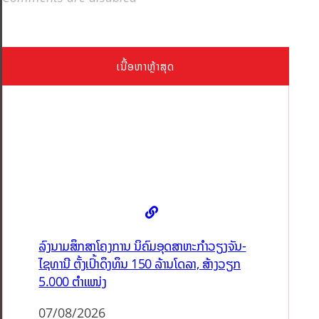
ເນື້ອຫາຫຼ້າສຸດ
ລົງນາມສຶກສາໂຄງການ ນິຄົມອຸດສາຫະກຳວຽງຈັນ-
ໄຊທານີ ຕັ້ງເປົ້າດຶງທຶນ 150 ລ້ານໂດລາ, ສ້າງວຽກ
5.000 ຕຳແໜ່ງ
07/08/2026