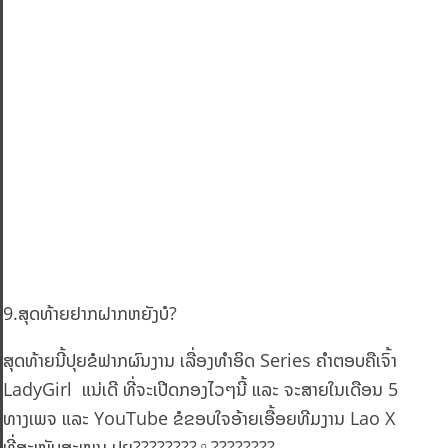
9.ສຸດທ້າຍຢາກຝາກຫຍັງບໍ?
ສຸດທ້າຍນີ້ປຸຍຂໍຟາກຜົນງານ ເລື່ອງທຳອິດ Series ຄຳຕອບຄືເຈົ້າ
LadyGirl ແນ່ເດີ ທີ່ຈະເປີດກອງໄວໆນີ້ ແລະ ຈະສາຍໃນເດືອນ 5
ທາງເພຈ ແລະ YouTube ຂໍຂອບໃຈອ້າຍເອື້ອຍທີມງານ Lao X
ທີ່ສະໜັບສະໜູນ ປຸຍ????????‍♀️????????