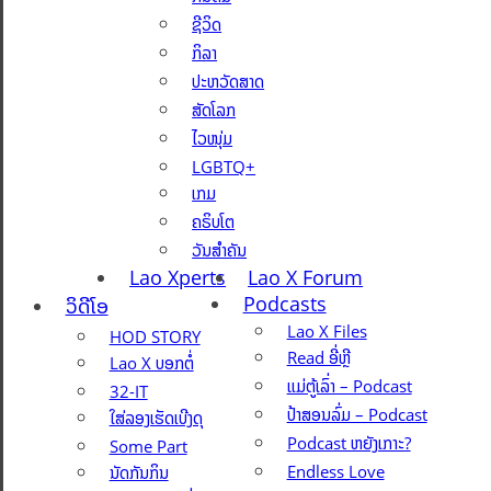
ຊີວິດ
ກິລາ
ປະຫວັດສາດ
ສັດໂລກ
ໄວໜຸ່ມ
LGBTQ+
ເກມ
ຄຣິບໂຕ
ວັນສຳຄັນ
Lao Xperts
Lao X Forum
Podcasts
ວິດີໂອ
Lao X Files
HOD STORY
Read ອີ່ຫຼີ
Lao X ບອກຕໍ່
ແມ່ຕູ້ເລົ່າ – Podcast
32-IT
ປ້າສອນລົ່ມ – Podcast
ໃສ່ລອງເຮັດເບີງດຸ
Podcast ຫຍັງເກາະ?
Some Part
Endless Love
ນັດກັນກິນ