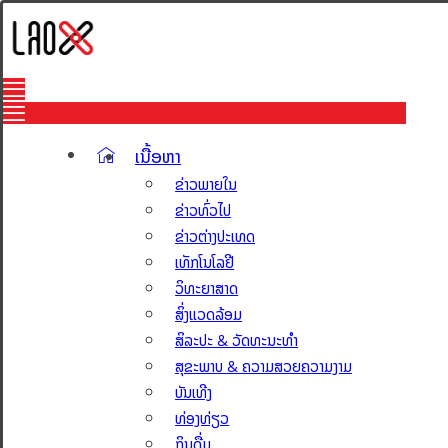
ເນື້ອຫາ
ຂ່າວພາຍໃນ
ຂ່າວທົ່ວໄປ
ຂ່າວຕ່າງປະເທດ
ເທັກໂນໂລຢີ
ວິທະຍາສາດ
ສິ່ງແວດລ້ອມ
ສິລະປະ & ວັດທະນະທຳ
ສຸຂະພາບ & ຄວາມສວຍຄວາມງາມ
ບັນເທີງ
ທ່ອງທ່ຽວ
ກິນດື່ມ