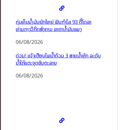
ກຸ່ມທຶນນ້ຳມັນຍັກໃຫຍ່ ຟັນກຳໄລ 93 ຕື້ໂດລາ
ທ່າມກາງວິກິດສົງຄາມ ລາຄານໍ້າມັນແພງ
06/08/2026
ດ່ວນ! ແຈ້ງເຕືອນໄພນໍ້າຖ້ວມ 3 ສາຍນໍ້າຫຼັກ ລະດັບ
ນໍ້າໃກ້ແຕະຈຸດອັນຕະລາຍ
06/08/2026