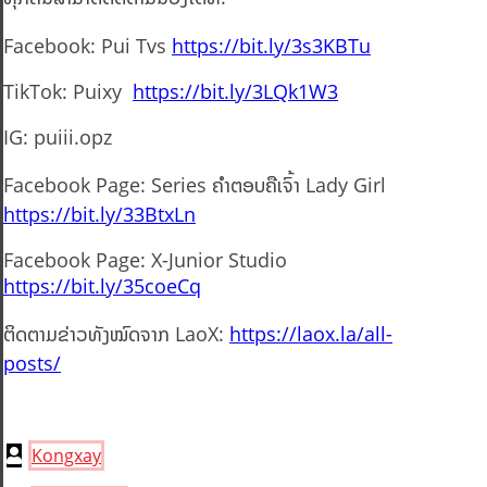
Facebook: Pui Tvs
https://bit.ly/3s3KBTu
TikTok: Puixy
https://bit.ly/3LQk1W3
IG: puiii.opz
Facebook Page: Series ຄຳຕອບຄືເຈົ້າ Lady Girl
https://bit.ly/33BtxLn
Facebook Page: X-Junior Studio
https://bit.ly/35coeCq
ຕິດຕາມຂ່າວທັງໝົດຈາກ LaoX:
https://laox.la/all-
posts/
Kongxay