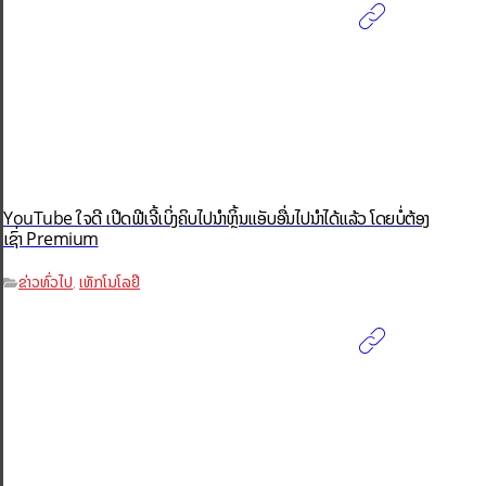
YouTube ໃຈດີ ເປີດຟີເຈີ້ເບິ່ງຄິບໄປນຳຫຼິ້ນແອັບອື່ນໄປນຳໄດ້ແລ້ວ ໂດຍບໍ່ຕ້ອງ
ເຊົ່າ Premium
ຂ່າວທົ່ວໄປ
ເທັກໂນໂລຢີ
,