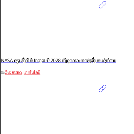
NASA ກຽມສົ່ງຄົນໄປດວງຈັນປີ 2028 ເຖິງຊຸດອາວະກາດຍັງສົ່ງມອບຊ້າກໍຕາມ
ວິທະຍາສາດ
ເທັກໂນໂລຢີ
,