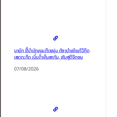
ນາຍົກ ຊີ້ນຳນັກທຸລະກິດໜຸ່ມ ຕ້ອງນຳໜ້າແກ້ວິກິດ
ເສດຖະກິດ ເນັ້ນດຶງທຶນສາກົນ, ຫັນສູ່ດິຈິຕອນ
07/08/2026