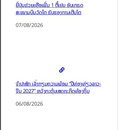
ຍີ່ປຸ່ນຊ່ວຍເຫຼືອເພີ່ມ 1 ຕື້ເຢນ ອັບເກຣດ
ສະໜາມບິນວັດໄຕ ຮັບຮອງການເຕີບໂຕ
07/08/2026
ຈຳປາສັກ ເລັ່ງກຽມຄວາມພ້ອມ “ປີທ່ອງທ່ຽວລາວ-
ຈີນ 2027” ຫວັງກະຕຸ້ນເສດຖະກິດທ້ອງຖິ່ນ
06/08/2026