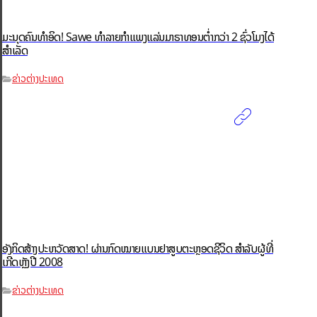
ມະນຸດຄົນທຳອິດ! Sawe ທຳລາຍກຳແພງແລ່ນມາຣາທອນຕ່ຳກວ່າ 2 ຊົ່ວໂມງໄດ້
ສຳເລັດ
ຂ່າວຕ່າງປະເທດ
ອັງກິດສ້າງປະຫວັດສາດ! ຜ່ານກົດໝາຍແບນຢາສູບຕະຫຼອດຊີວິດ ສຳລັບຜູ້ທີ່
ເກີດຫຼັງປີ 2008
ຂ່າວຕ່າງປະເທດ