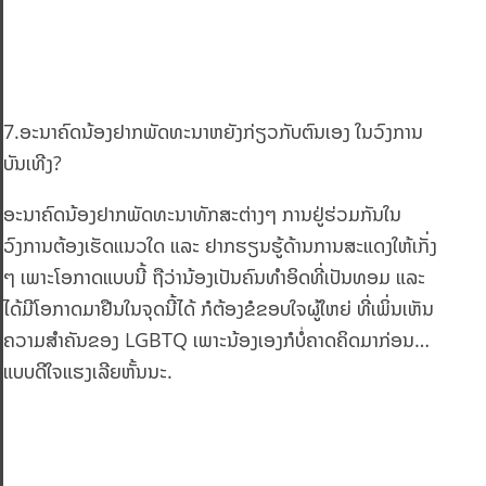
7.ອະນາຄົດນ້ອງຢາກພັດທະນາຫຍັງກ່ຽວກັບຕົນເອງ ໃນວົງການ
ບັນເທີງ?
ອະນາຄົດນ້ອງຢາກພັດທະນາທັກສະຕ່າງໆ ການຢູ່ຮ່ວມກັນໃນ
ວົງການຕ້ອງເຮັດແນວໃດ ແລະ ຢາກຮຽນຮູ້ດ້ານການສະແດງໃຫ້ເກັ່ງ
ໆ ເພາະໂອກາດແບບນີ້ ຖືວ່ານ້ອງເປັນຄົນທຳອິດທີ່ເປັນທອມ ແລະ
ໄດ້ມີໂອກາດມາຢືນໃນຈຸດນີ້ໄດ້ ກໍຕ້ອງຂໍຂອບໃຈຜູ້ໃຫຍ່ ທີ່ເພິ່ນເຫັນ
ຄວາມສຳຄັນຂອງ LGBTQ ເພາະນ້ອງເອງກໍບໍ່ຄາດຄິດມາກ່ອນ…
ແບບດີໃຈແຮງເລີຍຫັ້ນນະ.