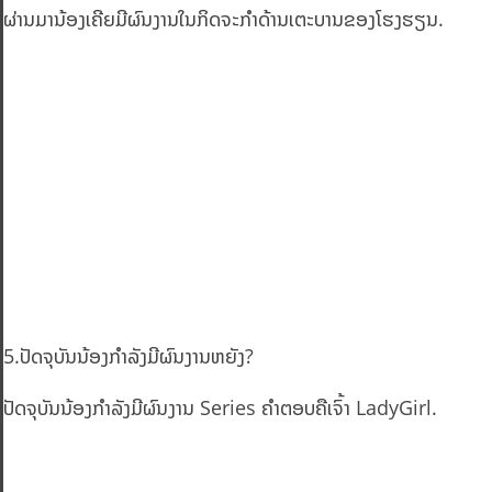
ຜ່ານມານ້ອງເຄີຍມີຜົນງານໃນກິດຈະກຳດ້ານເຕະບານຂອງໂຮງຮຽນ.
5.ປັດຈຸບັນນ້ອງກຳລັງມີຜົນງານຫຍັງ?
ປັດຈຸບັນນ້ອງກຳລັງມີຜົນງານ Series ຄຳຕອບຄືເຈົ້າ LadyGirl.