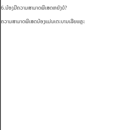
6.ນ້ອງມີຄວາມສາມາດພິເສດຫຍັງບໍ?
ຄວາມສາມາດພິເສດນ້ອງແມ່ນເຕະບານເລີຍແຫຼະ