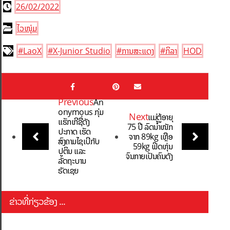
26/02/2022
ໄວໜຸ່ມ
#LaoX
#X-Junior Studio
#ການສະແດງ
#ກິລາ
HOD
Previous
An
onymous ກຸ່ມ
Next
ແມ່ຕູ້ອາຍຸ
ແຮັກເກີຊື່ດັງ
75 ປີ ລົດນໍ້າໜັກ
ປະກາດ ເຮັດ
ຈາກ 89kg ເຫຼືອ
ສົງຄາມໄຊເບີກັບ
59kg ຟິດຫຸ່ນ
ປູຕິນ ແລະ
ຈົນກາຍເປັນຄົນດັງ
ລັດຖະບານ
ຣັດເຊຍ
ຂ່າວທີ່ກ່ຽວຂ້ອງ ...