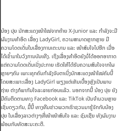
ນ້ອງ ປຸຍ ນັກສະແດງໜ້າໃໝ່ຈາກຄ້າຍ X-Junior ແລະ ກຳລັງຈະມີ
ຜົນງານທຳອິດ ເລື່ອງ LadyGirl, ຄວາມສາມາດຫຼາກຫຼາຍ ມີ
ຄວາມໂດດເດັ່ນໃນເລື່ອງການເຕະບານ ແລະ ໜ້າສົນໃຈໄປອີກ ເມື່ອ
ໄດ້ເຂົ້າມາໃນວົງການບັນເທີງ. ເຖິງເລື່ອງທຳອິດຍັງບໍ່ໄດ້ອອກອາກາດ
ແຕ່ຄວາມໂດດເດັ່ນເປັ່ງປະກາຍ ເຮັດໃຫ້ໄດ້ຮັບຄວາມສົນໃຈຈາກໃຜ
ຫຼາຍໆຄົນ ເພາະທຸກຄົນກຳລັງຈັບຕາເບິ່ງນັກສະແດງໜ້າໃໝ່ຄົນນີ້
ໂດຍສະເພາະເລື່ອງ LadyGirl ພຽງແຕ່ເຫັນເບື້ອງຫຼັງເປັນພາບ
ຖ່າຍ ຕ່າງກໍພາກັນໃຈລະລາຍກ່ອນແລ້ວ. ນອກຈາກນີ້ ນ້ອງ ປຸຍ ຍັງ
ມີຄົນຕິດຕາມທາງ Facebook ແລະ TikTok ເປັນຈຳນວນຫຼາຍ
ເຊັ່ນດຽວກັນ, ມື້ນີ້ ທາງທີມຂ່າວພວກເຮົາຊວນມາຮູ້ຈັກກັບນ້ອງ
ປຸຍ ໃນເລື່ອງລາວຕ່າງໆທີ່ໜ້າໜ້າສົນໃຈ ແລະ ຊົມເຊີຍ ທັງຜົນງານ
ພ້ອມກັບທັດສະນະຄະຕິ.