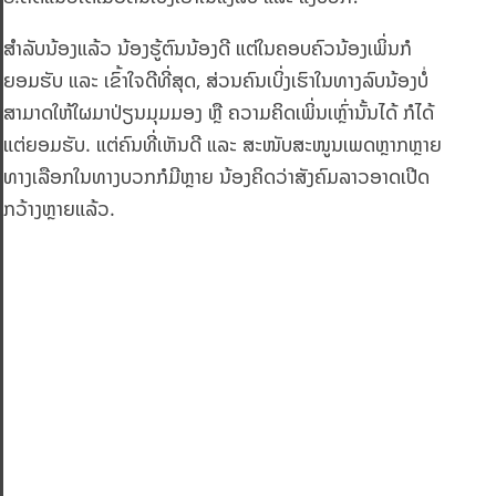
ສຳລັບນ້ອງແລ້ວ ນ້ອງຮູ້ຕົນນ້ອງດີ ແຕ່ໃນຄອບຄົວນ້ອງເພິ່ນກໍ
ຍອມຮັບ ແລະ ເຂົ້າໃຈດີທີ່ສຸດ, ສ່ວນຄົນເບິ່ງເຮົາໃນທາງລົບນ້ອງບໍ່
ສາມາດໃຫ້ໃຜມາປ່ຽນມຸມມອງ ຫຼື ຄວາມຄິດເພິ່ນເຫຼົ່ານັ້ນໄດ້ ກໍໄດ້
ແຕ່ຍອມຮັບ. ແຕ່ຄົນທີ່ເຫັນດີ ແລະ ສະໜັບສະໜູນເພດຫຼາກຫຼາຍ
ທາງເລືອກໃນທາງບວກກໍມີຫຼາຍ ນ້ອງຄິດວ່າສັງຄົມລາວອາດເປີດ
ກວ້າງຫຼາຍແລ້ວ.