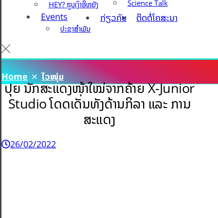
Science Talk
HEY? ຮູບເງົາອີ່ຫຍັງ
Events
ກ່ຽວກັບ
ຕິດຕໍ່ໂຄສະນາ
ປະຊາສຳພັນ
Home
ໄວໜຸ່ມ
ປຸຍ ນັກສະແດງໜ້າໃໝ່ຈາກຄ້າຍ X-Junior
Studio ໂດດເດັ່ນທັງດ້ານກິລາ ແລະ ການ
ສະແດງ
26/02/2022