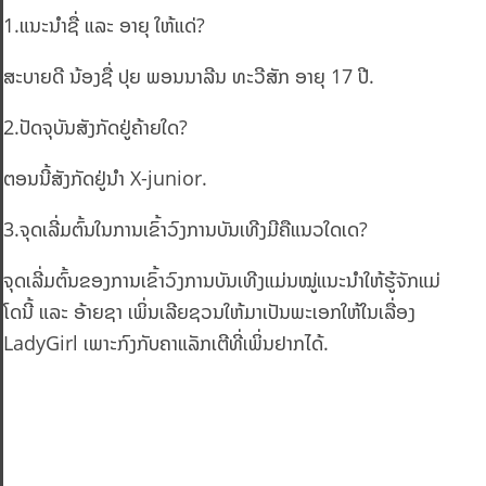
1.ແນະນຳຊື່ ແລະ ອາຍຸ ໃຫ້ແດ່?
ສະບາຍດີ ນ້ອງຊື່ ປຸຍ ພອນນາລີນ ທະວີສັກ ອາຍຸ 17 ປີ.
2.ປັດຈຸບັນສັງກັດຢູ່ຄ້າຍໃດ?
ຕອນນີ້ສັງກັດຢູ່ນຳ X-junior.
3.ຈຸດເລີ່ມຕົ້ນໃນການເຂົ້າວົງການບັນເທີງມີຄືແນວໃດເດ?
ຈຸດເລີ່ມຕົ້ນຂອງການເຂົ້າວົງການບັນເທີງແມ່ນໝູ່ແນະນຳໃຫ້ຮູ້ຈັກແມ່
ໂດນີ້ ແລະ ອ້າຍຊາ ເພິ່ນເລີຍຊວນໃຫ້ມາເປັນພະເອກໃຫ້ໃນເລື່ອງ
LadyGirl ເພາະກົງກັບຄາແລັກເຕີທີ່ເພິ່ນຢາກໄດ້.