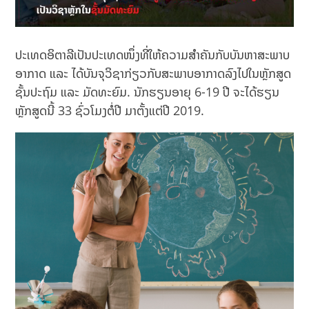
ປະເທດອິຕາລີເປັນປະເທດໜຶ່ງທີ່ໃຫ້ຄວາມສຳຄັນກັບບັນຫາສະພາບ
ອາກາດ ແລະ ໄດ້ບັນຈຸວິຊາກ່ຽວກັບສະພາບອາກາດລົງໄປໃນຫຼັກສູດ
ຊັ້ນປະຖົມ ແລະ ມັດທະຍົມ. ນັກຮຽນອາຍຸ 6-19 ປີ ຈະໄດ້ຮຽນ
ຫຼັກສູດນີ້ 33 ຊົ່ວໂມງຕໍ່ປີ ມາຕັ້ງແຕ່ປີ 2019.