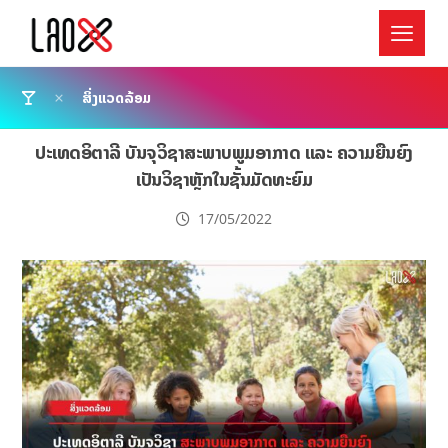
ສິ່ງແວດລ້ອມ
ປະເທດອິຕາລີ ບັນຈຸວິຊາສະພາບພູມອາກາດ ແລະ ຄວາມຍືນຍົງ
ເປັນວິຊາຫຼັກໃນຊັ້ນມັດທະຍົມ
17/05/2022