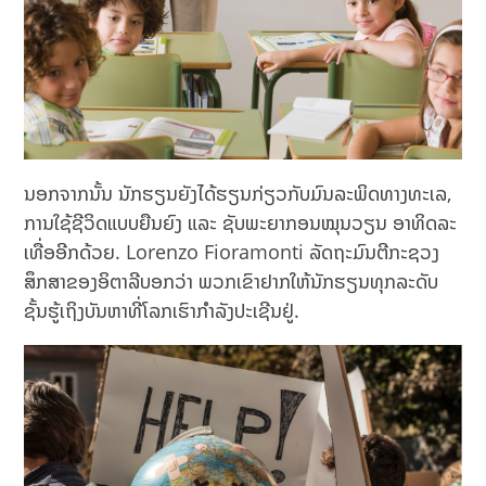
ນອກຈາກນັ້ນ ນັກຮຽນຍັງໄດ້ຮຽນກ່ຽວກັບມົນລະພິດທາງທະເລ,
ການໃຊ້ຊີວິດແບບຍືນຍົງ ແລະ ຊັບພະຍາກອນໝຸນວຽນ ອາທິດລະ
ເທື່ອອີກດ້ວຍ. Lorenzo Fioramonti ລັດຖະມົນຕີກະຊວງ
ສຶກສາຂອງອິຕາລີບອກວ່າ ພວກເຂົາຢາກໃຫ້ນັກຮຽນທຸກລະດັບ
ຊັ້ນຮູ້ເຖິງບັນຫາທີ່ໂລກເຮົາກຳລັງປະເຊີນຢູ່.