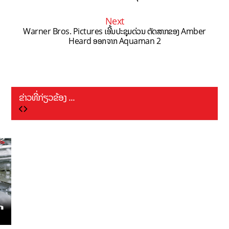
Next
Warner Bros. Pictures ເອີ້ນປະຊຸມດ່ວນ ຕັດສາກຂອງ Amber
Heard ອອກຈາກ Aquaman 2
ຂ່າວທີ່ກ່ຽວຂ້ອງ ...