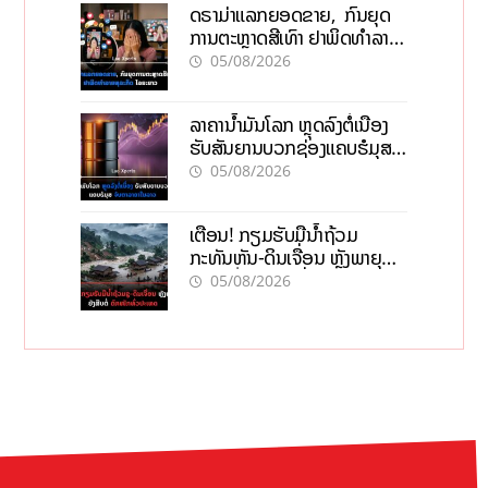
ດຣາມ່າແລກຍອດຂາຍ, ກົນຍຸດ
ການຕະຫຼາດສີເທົາ ຢາພິດທຳລາຍ
ທຸລະກິດ ໄລຍະຍາວ
05/08/2026
ລາຄານ້ຳມັນໂລກ ຫຼຸດລົງຕໍ່ເນື່ອງ
ຮັບສັນຍານບວກຊ່ອງແຄບຮໍມຸສ
ຈັບຕາລາຄາໃນລາວ
05/08/2026
ເຕືອນ! ກຽມຮັບມືນໍ້າຖ້ວມ
ກະທັນຫັນ-ດິນເຈື່ອນ ຫຼັງພາຍຸຝົນ
ຍັງສືບຕໍ່ຕົກໜັກທົ່ວປະເທດ
05/08/2026