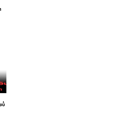
າ
ບໍ່