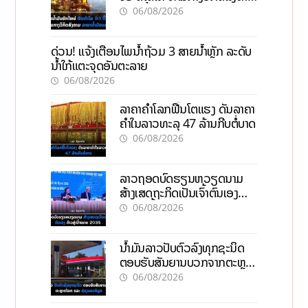
ລາຄານໍ້າມັນແພງ
06/08/2026
ດ່ວນ! ແຈ້ງເຕືອນໄພນໍ້າຖ້ວມ 3 ສາຍນໍ້າຫຼັກ ລະດັບ
ນໍ້າໃກ້ແຕະຈຸດອັນຕະລາຍ
06/08/2026
ລາຄາຄຳໂລກຟື້ນໂຕແຮງ ດັນລາຄາ
ຄຳໃນລາວທະລຸ 47 ລ້ານກີບຕໍ່ບາດ
06/08/2026
ລາວຖອດບົດຮຽນຫວຽດນາມ
ສ້າງເສດຖະກິດເປັນເຈົ້າຕົນເອງ
ກ້າວສູ່ເປົ້າໝາຍ 2035
06/08/2026
ນໍ້າມັນລາວປັບຕົວລົງທຸກຊະນິດ
ຕອບຮັບສັນຍານບວກຈາກຕະຫຼາດ
ໂລກ ແລະ ຊ່ອງແຄບຮໍມູສ
06/08/2026