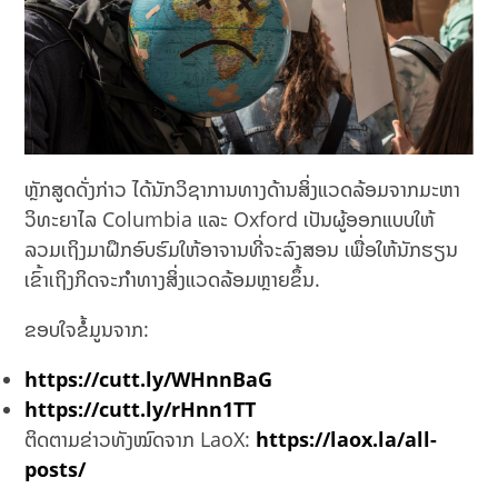
ຫຼັກສູດດັ່ງກ່າວ ໄດ້ນັກວິຊາການທາງດ້ານສິ່ງແວດລ້ອມຈາກມະຫາ
ວິທະຍາໄລ Columbia ແລະ Oxford ເປັນຜູ້ອອກແບບໃຫ້
ລວມເຖິງມາຝຶກອົບຮົມໃຫ້ອາຈານທີ່ຈະລົງສອນ ເພື່ອໃຫ້ນັກຮຽນ
ເຂົ້າເຖິງກິດຈະກຳທາງສິ່ງແວດລ້ອມຫຼາຍຂຶ້ນ.
ຂອບໃຈຂໍ້ມູນຈາກ:
https://cutt.ly/WHnnBaG
https://cutt.ly/rHnn1TT
ຕິດຕາມຂ່າວທັງໝົດຈາກ LaoX:
https://laox.la/all-
posts/