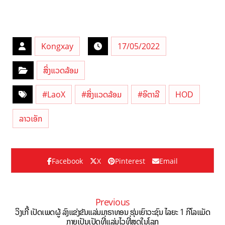
Kongxay
17/05/2022
ສິ່ງແວດລ້ອມ
#LaoX
#ສິ່ງແວດລ້ອມ
#ອິຕາລີ
HOD
ລາວເອັກ
Facebook
X
Pinterest
Email
Previous
ວິງເກີ້ ເປັດເພດຜູ້ ລົງແຂ່ງຂັນແລ່ນມາຣາທອນ ຮຸ່ນເຍົາວະຊົນ ໄລຍະ 1 ກິໂລແມັດ
ກາຍເປັນເປັດທີ່ແລ່ນໄວທີ່ສຸດໃນໂລກ