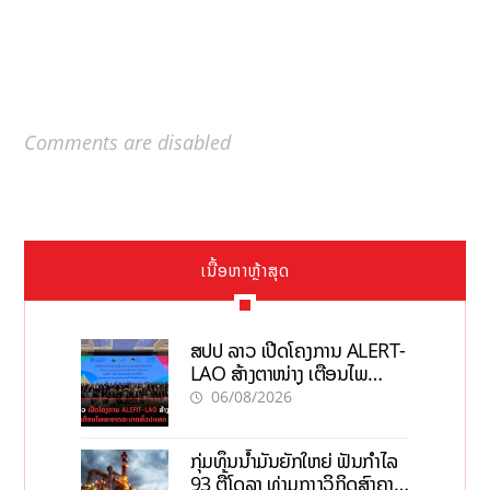
Comments are disabled
ເນື້ອຫາຫຼ້າສຸດ
ສປປ ລາວ ເປີດໂຄງການ ALERT-
LAO ສ້າງຕາໜ່າງ ເຕືອນໄພ
ພະຍາດລະບາດທົ່ວປະເທດ
06/08/2026
ກຸ່ມທຶນນ້ຳມັນຍັກໃຫຍ່ ຟັນກຳໄລ
93 ຕື້ໂດລາ ທ່າມກາງວິກິດສົງຄາມ