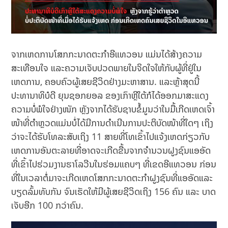
ຈາກເຫດການໂສກກະນາດຕະກໍາອີແທວອນ ແມ່ນໄດ້ສ້າງຄວາມ
ສະເທືອນໃຈ ແລະຄວາມເຈັບປວດພາຍໃນຈິດໃຈໃຫ້ກັບຜູ້ທີ່ຢູ່ໃນ
ເຫດການ, ຄອບຄົວຜູ້ເສຍຊີວິດຢ່າງມະຫາສານ. ແລະຫຼ້າສຸດນີ້
ປະທານາທິບໍດີ ຍຸນຊອກຍອລ ຂອງເກົາຫຼີໃຕ້ກໍໄດ້ອອກມາສະແດງ
ຄວາມບໍ່ພໍໃຈຢ່າງໜັກ ຫຼັງຈາກໄດ້ຮັບຊາບຂໍ້ມູນວ່າໃນມື້ເກີດເຫດເຈົ້າ
ໜ້າທີ່ຕໍາຫຼວດແມ່ນບໍ່ໄດ້ມີການດໍາເນີນການປະຕິບັດໜ້າທີ່ໃດໆ ເຖິງ
ວ່າຈະໄດ້ຮັບໂທລະສັບເຖິງ 11 ສາຍທີ່ໂທເຂົ້າໄປແຈ້ງເຫດກ່ຽວກັບ
ເຫດການອັນຕະລາຍທີ່ອາດຈະເກີດຂື້ນຈາກຈໍານວນຝູງຊົນແອອັດ
ທີ່ເຂົ້າໄປຮ່ວມງານຮາໂລວີນໃນຮ່ອມແຄບໆ ທີ່ເຂດອີແທວອນ ກ່ອນ
ທີ່ໃນເວລາຕໍ່ມາຈະເກີດເຫດໂສກກະນາດຕະກໍາຝູງຊົນທີ່ແອອັດແລະ
ບຽດລົ້ມທັບກັນ ຈົນເຮັດໃຫ້ມີຜູ້ເສຍຊີວິດເຖິງ 156 ຄົນ ແລະ ບາດ
ເຈັບອີກ 100 ກວ່າຄົນ.