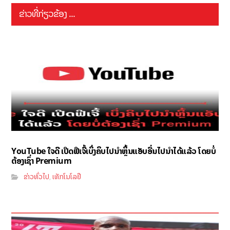
ຂ່າວທີ່ກ່ຽວຂ້ອງ ...
YouTube ໃຈດີ ເປີດຟີເຈີ້ເບິ່ງຄິບໄປນຳຫຼິ້ນແອັບອື່ນໄປນຳໄດ້ແລ້ວ ໂດຍບໍ່
ຕ້ອງເຊົ່າ Premium
ຂ່າວທົ່ວໄປ
ເທັກໂນໂລຢີ
,