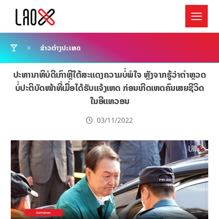
ຂ່າວຕ່າງປະເທດ
ປະທານາທິບໍດີເກົາຫຼີໃຕ້ສະແດງຄວາມບໍ່ພໍໃຈ ຫຼັງຈາກຮູ້ວ່າຕໍາຫຼວດ
ບໍ່ປະຕິບັດໜ້າທີ່ເມື່ອໄດ້ຮັບແຈ້ງເຫດ ກ່ອນເກີດເຫດຄົນເສຍຊີວິດ
ໃນອີແທວອນ
03/11/2022