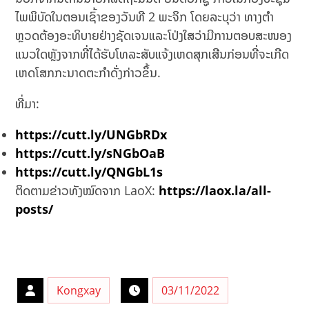
ໄພພິບັດໃນຕອນເຊົ້າຂອງວັນທີ 2 ພະຈິກ ໂດຍລະບຸວ່າ ທາງຕໍາ
ຫຼວດຕ້ອງອະທິບາຍຢ່າງຊັດເຈນແລະໂປ່ງໃສວ່າມີການຕອບສະໜອງ
ແນວໃດຫຼັງຈາກທີ່ໄດ້ຮັບໂທລະສັບແຈ້ງເຫດສຸກເສີນກ່ອນທີ່ຈະເກີດ
ເຫດໂສກກະນາດຕະກໍາດັ່ງກ່າວຂຶ້ນ.
ທີ່ມາ:
https://cutt.ly/UNGbRDx
https://cutt.ly/sNGbOaB
https://cutt.ly/QNGbL1s
ຕິດຕາມຂ່າວທັງໝົດຈາກ LaoX:
https://laox.la/all-
posts/
Kongxay
03/11/2022