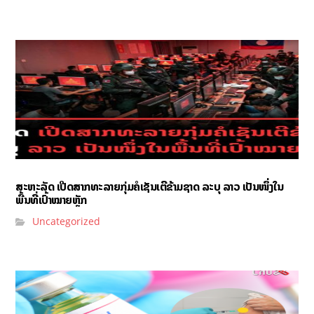
ສະຫະລັດ ເປີດສາກທະລາຍກຸ່ມຄໍເຊັນເຕີຂ້າມຊາດ ລະບຸ ລາວ ເປັນໜຶ່ງໃນ
ພື້ນທີ່ເປົ້າໝາຍຫຼັກ
Uncategorized