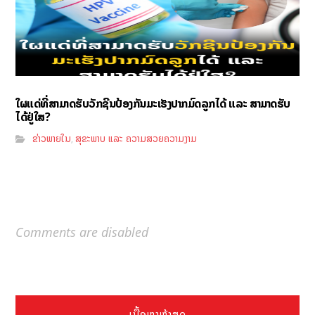
ໃຜແດ່ທີ່ສາມາດຮັບວັກຊີນປ້ອງກັນມະເຮັງປາກມົດລູກໄດ້ ແລະ ສາມາດຮັບ
ໄດ້ຢູ່ໃສ?
ຂ່າວພາຍໃນ
ສຸຂະພາບ ແລະ ຄວາມສວຍຄວາມງາມ
,
Comments are disabled
ເນື້ອຫາຫຼ້າສຸດ