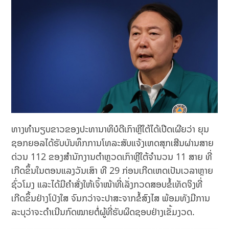
ທາງທໍານຽບຂາວຂອງປະທານາທິບໍດີເກົາຫຼີໃຕ້ໄດ້ເປີດເຜີຍວ່າ ຍຸນ
ຊອກຍອລໄດ້ຮັບບັນທຶກການໂທລະສັບແຈ້ງເຫດສຸກເສີນຜ່ານສາຍ
ດ່ວນ 112 ຂອງສຳນັກງານຕໍາຫຼວດເກົາຫຼີໃຕ້ຈໍານວນ 11 ສາຍ ທີ່
ເກີດຂຶ້ນໃນຕອນແລງວັນເສົາ ທີ 29 ກ່ອນເກີດເຫດເປັນເວລາຫຼາຍ
ຊົ່ວໂມງ ແລະໄດ້ມີຄໍາສັ່ງໃຫ້ເຈົ້າໜ້າທີ່ເລັ່ງກວດສອບຂໍ້ເທັດຈິງທີ່
ເກີດຂຶ້ນຢ່າງໂປ່ງໃສ ຈົນກວ່າຈະປາສະຈາກຂໍ້ສົງໄສ ພ້ອມທັງມີການ
ລະບຸວ່າຈະດໍາເນີນກົດໝາຍຕໍ່ຜູ້ທີ່ຮັບຜິດຊອບຢ່າງເຂັ້ມງວດ.