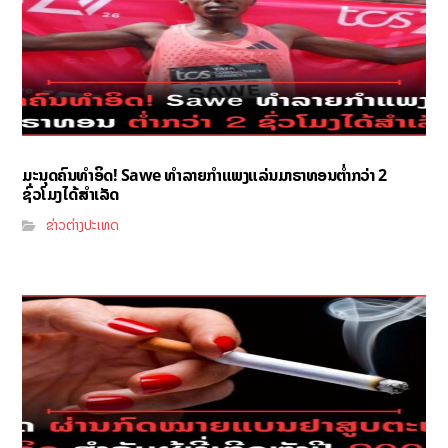
ມະນຸດຄົນທຳອິດ! Sawe ທຳລາຍກຳແພງແລ່ນມາຣາທອນຕ່ຳກວ່າ 2
ຊົ່ວໂມງໄດ້ສຳເລັດ
ຂ່າວຕ່າງປະເທດ