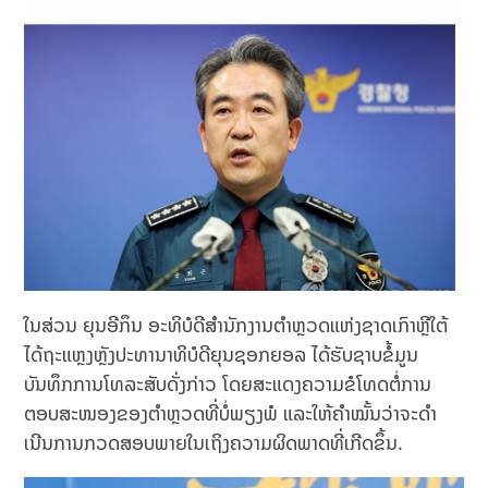
ໃນສ່ວນ ຍຸນອີກຶນ ອະທິບໍດີສຳນັກງານຕໍາຫຼວດແຫ່ງຊາດເກົາຫຼີໃຕ້
ໄດ້ຖະແຫຼງຫຼັງປະທານາທິບໍດີຍຸນຊອກຍອລ ໄດ້ຮັບຊາບຂໍ້ມູນ
ບັນທຶກການໂທລະສັບດັ່ງກ່າວ ໂດຍສະແດງຄວາມຂໍໂທດຕໍ່ການ
ຕອບສະໜອງຂອງຕໍາຫຼວດທີ່ບໍ່ພຽງພໍ ແລະໃຫ້ຄໍາໝັ້ນວ່າຈະດໍາ
ເນີນການກວດສອບພາຍໃນເຖິງຄວາມຜິດພາດທີ່ເກີດຂຶ້ນ.