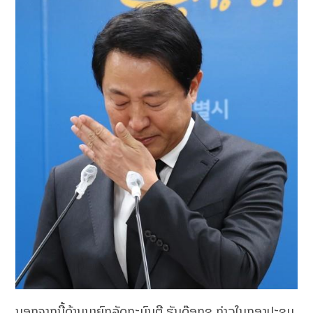
ນອກຈາກນີ້ດ້ານນາຍົກລັດຖະມົນຕີ ຮັນດ໊ອກຊູ ກ່າວໃນກອງປະຊຸມ