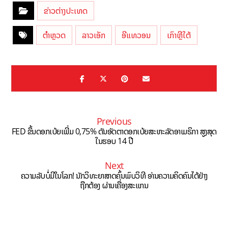
ຂ່າວຕ່າງປະເທດ
ຕຳຫຼວດ
ລາວເອັກ
ອີແທວອນ
ເກົາຫຼີໃຕ້
Previous
FED ຂຶ້ນດອກເບ້ຍເພີ່ມ 0,75% ດັນອັດຕາດອກເບ້ຍສະຫະລັດອາເມຣິກາ ສູງສຸດ
ໃນຮອບ 14 ປີ
Next
ຄວາມລັບບໍ່ມີໃນໂລກ! ນັກວິທະຍາສາດຄົ້ນພົບວິທີ ອ່ານຄວາມຄິດຄົນໄດ້ຢ່າງ
ຖືກຕ້ອງ ຜ່ານເຄື່ອງສະແກນ