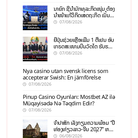
ນາຍົກ ຊີ້ນຳນັກທຸລະກິດໜຸ່ມ ຕ້ອງ
ນຳໜ້າແກ້ວິກິດເສດຖະກິດ ເນັ້ນດຶງ
ທຶນສາກົນ, ຫັນສູ່ດິຈິຕອນ
07/08/2026
ຍີ່ປຸ່ນຊ່ວຍເຫຼືອເພີ່ມ 1 ຕື້ເຢນ ອັບ
ເກຣດສະໜາມບິນວັດໄຕ ຮັບຮອງ
ການເຕີບໂຕ
07/08/2026
Nya casino utan svensk licens som
accepterar Swish: En jämförelse
07/08/2026
Pinup Casino Oyunları: Mostbet AZ ilə
Müqayisədə Nə Təqdim Edir?
07/08/2026
ຈຳປາສັກ ເລັ່ງກຽມຄວາມພ້ອມ “ປີ
ທ່ອງທ່ຽວລາວ-ຈີນ 2027” ຫວັງ
ກະຕຸ້ນເສດຖະກິດທ້ອງຖິ່ນ
06/08/2026