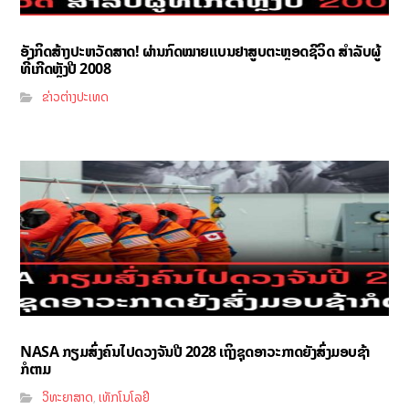
ອັງກິດສ້າງປະຫວັດສາດ! ຜ່ານກົດໝາຍແບນຢາສູບຕະຫຼອດຊີວິດ ສຳລັບຜູ້
ທີ່ເກີດຫຼັງປີ 2008
ຂ່າວຕ່າງປະເທດ
NASA ກຽມສົ່ງຄົນໄປດວງຈັນປີ 2028 ເຖິງຊຸດອາວະກາດຍັງສົ່ງມອບຊ້າ
ກໍຕາມ
ວິທະຍາສາດ
ເທັກໂນໂລຢີ
,