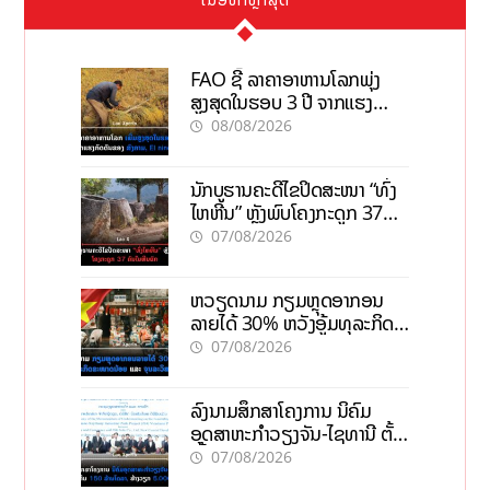
FAO ຊີ້ ລາຄາອາຫານໂລກພຸ່ງ
ສູງສຸດໃນຮອບ 3 ປີ ຈາກແຮງ
ກົດດັນຂອງສົງຄາມ, El nino
08/08/2026
ນັກບູຮານຄະດີໄຂປິດສະໜາ “ທົ່ງ
ໄຫຫີນ” ຫຼັງພົບໂຄງກະດູກ 37
ຄົນໃນຫີນຍັກ
07/08/2026
ຫວຽດນາມ ກຽມຫຼຸດອາກອນ
ລາຍໄດ້ 30% ຫວັງອູ້ມທຸລະກິດ
ຂະໜາດນ້ອຍ ແລະ ຈຸນລະ
07/08/2026
ວິສາຫະກິດ
ລົງນາມສຶກສາໂຄງການ ນິຄົມ
ອຸດສາຫະກຳວຽງຈັນ-ໄຊທານີ ຕັ້ງ
ເປົ້າດຶງທຶນ 150 ລ້ານໂດລາ, ສ້າງ
07/08/2026
ວຽກ 5.000 ຕຳແໜ່ງ