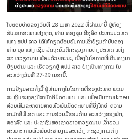
ໃນຕອນບ່າຍຂອງວັນທີ 28 ເມສາ 2022 ທີ່ຜ່ານມານີ້ ຢູ່ຫ້ອງ
ຮັບແຂກສະພາແຫ່ງຊາດ, ທ່ານ ທອງລຸນ ສີສຸລິດ ປະທານປະເທດ
ແຫ່ງ ສປປ ລາວ ໄດ້ໃຫ້ກຽດຕ້ອນຮັບການເຂົ້າຢ້ຽມຄຳນັບຂອງ
ທ່ານ ບຸຍ ແທັງ ເຊິນ ລັດຖະມົນຕີກະຊວງການຕ່າງປະເທດ ແຫ່ງ
ສສ ຫວຽດນາມ ພ້ອມດ້ວຍຄະນະ, ເນື່ອງໃນໂອກາດທີ່ເດີນທາງມາ
ຢ້ຽມຢາມ ແລະ ເຮັດວຽກຢູ່ ສປປ ລາວ ຢ່າງເປັນທາງການ ໃນ
ລະຫວ່າງວັນທີ 27-29 ເມສານີ້.
ການຢ້ຽມລາວຄັ້ງນີ້ ຢູ່ທ່າມກາງໃນໂອກາດທີ່ສອງປະເທດ ພວມ
ສະເຫຼີມສະຫຼອງປີສາມັກຄີມິດຕະພາບ ແລະ ເພື່ອເປັນການປະກອບ
ສ່ວນເສີມຂະຫຍາຍສາຍພົວພັນມິດຕະພາບທີ່ຍິ່ງໃຫຍ່, ຄວາມ
ສາມັກຄີພິເສດ ແລະ ການຮ່ວມມືຮອບດ້ານ ລະຫວ່າງສອງພັກ,
ສອງລັດ ແລະ ປະຊາຊົນສອງຊາດລາວຫວຽດນາມ ເວົ້າລວມ
ສະເພາະ ການພົວພັນປະສານງານລະຫວ່າງ ກະຊວງການຕ່າງ