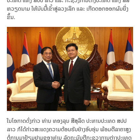
ປະເທດ ແຫ່ງ ສປປ ລາວ ແລະ ກະຊວງການຕ່າງປະເທດ ແຫ່ງ ສສ
ຫວຽດນາມ ໃຫ້ນັບມື້ເຂົ້າສູ່ລວງເລິກ ແລະ ເກີດດອກອອກຜົນຍິ່ງ
ຂຶ້ນ.
ໃນໂອກາດດັ່ງກ່າວ ທ່ານ ທອງລຸນ ສີສຸລິດ ປະທານປະເທດ ສປປ
ລາວ ກໍໄດ້ກ່າວສະແດງຄວາມຕ້ອນຮັບຢ່າງອົບອຸ່ນ ພ້ອມຕີລາຄາສູງ
ຕໍ່ການມາຢ້ຽມຢາມຂອງທ່ານ ລັດຖະມົນຕີກະຊວງການຕ່າງປະເທດ