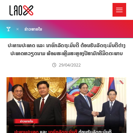
ຂ່າວພາຍໃນ
ປະທານປະເທດ ແລະ ນາຍົກລັດຖະມົນຕີ ຕ້ອນຮັບລັດຖະມົນຕີຕ່າງ
ປະເທດຫວຽດນາມ ພ້ອມສະເຫຼີມສະຫຼອງປີສາມັກຄີມິດຕະພາບ
29/04/2022