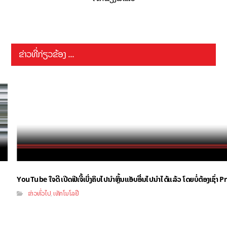
ຂ່າວທີ່ກ່ຽວຂ້ອງ ...
YouTube ໃຈດີ ເປີດຟີເຈີ້ເບິ່ງຄິບໄປນຳຫຼິ້ນແອັບອື່ນໄປນຳໄດ້ແລ້ວ ໂດຍບໍ່ຕ້ອງເຊົ່
ຂ່າວທົ່ວໄປ
ເທັກໂນໂລຢີ
,