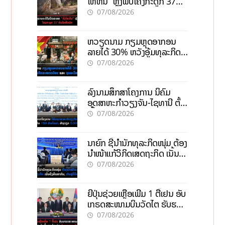
ໄຫຫີນ” ຫຼັງພົບໂຄງກະດູກ 37
ຄົນໃນຫີນຍັກ
07/08/2026
ຫວຽດນາມ ກຽມຫຼຸດອາກອນ
ລາຍໄດ້ 30% ຫວັງອູ້ມທຸລະກິດ
ຂະໜາດນ້ອຍ ແລະ ຈຸນລະ
07/08/2026
ວິສາຫະກິດ
ລົງນາມສຶກສາໂຄງການ ນິຄົມ
ອຸດສາຫະກຳວຽງຈັນ-ໄຊທານີ ຕັ້ງ
ເປົ້າດຶງທຶນ 150 ລ້ານໂດລາ, ສ້າງ
07/08/2026
ວຽກ 5.000 ຕຳແໜ່ງ
ນາຍົກ ຊີ້ນຳນັກທຸລະກິດໜຸ່ມ ຕ້ອງ
ນຳໜ້າແກ້ວິກິດເສດຖະກິດ ເນັ້ນດຶງ
ທຶນສາກົນ, ຫັນສູ່ດິຈິຕອນ
07/08/2026
ຍີ່ປຸ່ນຊ່ວຍເຫຼືອເພີ່ມ 1 ຕື້ເຢນ ອັບ
ເກຣດສະໜາມບິນວັດໄຕ ຮັບຮອງ
ການເຕີບໂຕ
07/08/2026