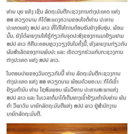
ທ່ານ ບຸຍ ແທັງ ເຊິນ ລັດຖະມົນຕີກະຊວງການຕ່າງປະເທດ ແຫ່ງ
ສສ ຫວຽດນາມ ກໍໄດ້ສະແດງຄວາມຂອບໃຈຕໍ່ທ່ານ ປະທານ
ປະເທດແຫ່ງ ສປປ ລາວ ທີ່ໄດ້ໃຫ້ການຕ້ອນຮັບຢ່າງອົບອຸ່ນ. ພ້ອມ
ນັ້ນ, ຍັງໄດ້ລາຍງານໃຫ້ຮູ້ກ່ຽວກັບຈຸດປະສົງຂອງການມາຢ້ຽມຢາມ
ສປປ ລາວ ກໍຄືນະຄອນຫຼວງວຽງຈັນໃນຄັ້ງນີ້, ທັງລາຍງານກ່ຽວກັບ
ຜົນສໍາເລັດຂອງການພົບປະ ແລະ ເຮັດວຽກຮ່ວມກັບກະຊວງການ
ຕ່າງປະເທດ ແຫ່ງ ສປປ ລາວ.
ໃນຕອນບ່າຍຂອງວັນດຽວກັນນີ້ ທ່ານ ລັດຖະມົນຕີກະຊວງການ
ຕ່າງປະເທດ ແຫ່ງ ສສ ຫວຽດນາມ ພ້ອມດ້ວຍຄະນະ ກໍໄດ້ເຂົ້າ
ຢ້ຽມຄຳນັບ ທ່ານ ໄຊສົມພອນ ພົມວິຫານ ປະທານສະພາແຫ່ງ
ສປປ ລາວ ແລະ ໃນເວລາຕໍ່ມາໄດ້ເດີນທາງເຂົ້າຢ້ຽມຄຳນັບທ່ານ ພັນ
ຄຳ ວິພາວັນ ນາຍົກລັດຖະມົນຕີແຫ່ງ ສປປ ລາວ ຢູ່ສຳນັກງານ
ນາຍົກລັດຖະມົນຕີ.