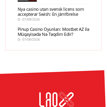
Nya casino utan svensk licens som
accepterar Swish: En jämförelse
07/08/2026
Pinup Casino Oyunları: Mostbet AZ ilə
Müqayisədə Nə Təqdim Edir?
07/08/2026