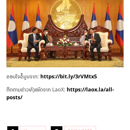
ຂອບໃຈຂໍ້ມູນຈາກ:
https://bit.ly/3rVMtx5
ຕິດຕາມຂ່າວທັງໝົດຈາກ LaoX:
https://laox.la/all-
posts/