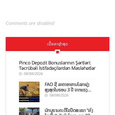
Comments are disabled
ເນື້ອຫາຫຼ້າສຸດ
Pinco Depozit Bonuslarının Şərtləri:
Təcrübəli İstifadəçilərdən Məsləhətlər
08/08/2026
FAO ຊີ້ ລາຄາອາຫານໂລກພຸ່ງ
ສູງສຸດໃນຮອບ 3 ປີ ຈາກແຮງ
ກົດດັນຂອງສົງຄາມ, El nino
08/08/2026
ນັກບູຮານຄະດີໄຂປິດສະໜາ “ທົ່ງ