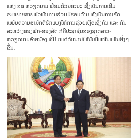
ແຫ່ງ ສສ ຫວຽດນາມ ພ້ອມດ້ວຍຄະນະ ເຊິ່ງເປັນການເສີມ
ຂະຫຍາຍສາຍພົວພັນການຮ່ວມມືຮອບດ້ານ ທັງເປັນການຮັດ
ແໜ້ນຄວາມສາມັກຄີຮັກແພງໃຫ້ການຊ່ວຍເຫຼືອເຊິ່ງກັນ ແລະ ກັນ
ລະຫວ່າງສອງພັກ-ສອງລັດ ກໍຄືປະຊາຊົນສອງຊາດລາວ-
ຫວຽດນາມອ້າຍນ້ອງ ທີ່ມີມາແຕ່ດົນນານໃຫ້ນັບມື້ແໜ້ນແຟ້ນຍິ່ງໆ
ຂຶ້ນ.