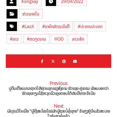
Kongxay
29/04/2022
ຂ່າວພາຍໃນ
#LaoX
#ນາຍົກລັດຖະມົນຕີ
#ປະທານປະເທດ
#ລາວ
#ຫວຽດນາມ
HOD
ລາວເອັກ
Previous
ປູຕິນເຕືອນນານາຊາດໃຫ້ຢຸດແຊກແຊງສົງຄາມ ຣັດເຊຍ-ຢູເຄຣນ ພ້ອມບອກວ່າ
ຣັດເຊຍກຽມໃຊ້ອາວຸດນິວເຄຼຍຕອບໂຕ້ທັນທີຫາກຈຳເປັນ
Next
ຜົນງານວິໄຈເຜີຍ “ຜູ້ຍິງສະໄໝໃໝ່ມັກຜູ້ຊາຍບໍ່ຫຼໍ່ຫຼາຍ” ຂໍພຽງຢູ່ນຳແລ້ວສະບາຍ
ໃຈກໍພຽງພໍແລ້ວ