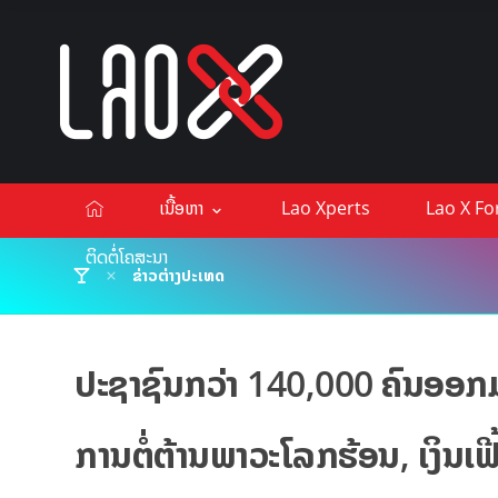
ເນື້ອຫາ
Lao Xperts
Lao X F
ຕິດຕໍ່ໂຄສະນາ
ຂ່າວຕ່າງປະເທດ
ປະຊາຊົນກວ່າ 140,000 ຄົນອອກມ
ການຕໍ່ຕ້ານພາວະໂລກຮ້ອນ, ເງິນເຟີ