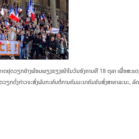
ກາດຢຸດວຽກຢ່າງພ້ອມພຽງຮຽງໜ້າໃນວັນອັງຄານທີ 18 ຕຸລາ ເພື່ອສະແດງ
ຢຸດວຽກດັ່ງກ່າວຈະສົ່ງຜົນກະທົບຕໍ່ການຄົມມະນາຄົມຂົນສົ່ງສາທາລະນະ, ລົ