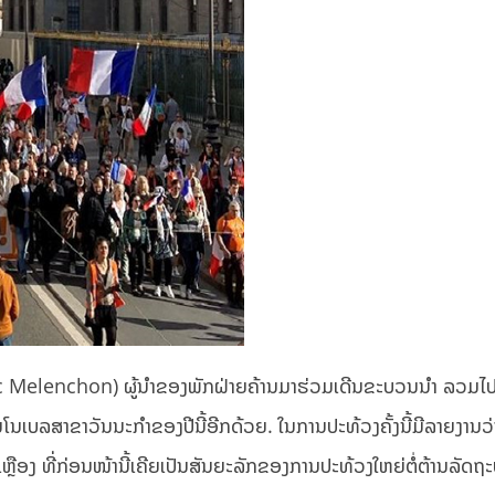
Luc Melenchon) ຜູ້ນຳຂອງພັກຝ່າຍຄ້ານມາຮ່ວມເດີນຂະບວນນຳ ລວມໄປ
ນເບລສາຂາວັນນະກໍາຂອງປີນີ້ອີກດ້ວຍ. ໃນການປະທ້ວງຄັ້ງນີ້ມີລາຍງານວ່າ
ຫຼືອງ ທີ່ກ່ອນໜ້ານີ້ເຄີຍເປັນສັນຍະລັກຂອງການປະທ້ວງໃຫຍ່ຕໍ່ຕ້ານລັດຖະບ