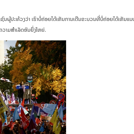
ົນຜູ້ປະທ້ວງວ່າ ເຮົາບໍ່ຄ່ອຍໄດ້ເຫັນການເດີນຂະບວນທີ່ບໍ່ຄ່ອຍໄດ້ເຫັນແບບ
ວາມສຳເລັດອັນຍິ່ງໃຫຍ່.