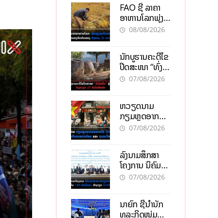
FAO ຊີ້ ລາຄາ
ອາຫານໂລກພຸ່ງ
ສູງສຸດໃນຮອບ 3
08/08/2026
ປີ ຈາກແຮງ
ກົດດັນຂອງ
ນັກບູຮານຄະດີໄຂ
ສົງຄາມ, El
ປິດສະໜາ “ທົ່ງ
nino
ໄຫຫີນ” ຫຼັງພົບ
07/08/2026
ໂຄງກະດູກ 37
ຄົນໃນຫີນຍັກ
ຫວຽດນາມ
ກຽມຫຼຸດອາກອນ
ລາຍໄດ້ 30%
07/08/2026
ຫວັງອູ້ມທຸລະກິດ
ຂະໜາດນ້ອຍ
ລົງນາມສຶກສາ
ແລະ ຈຸນລະ
ໂຄງການ ນິຄົມ
ວິສາຫະກິດ
ອຸດສາຫະກຳ
07/08/2026
ວຽງຈັນ-ໄຊທານີ
ຕັ້ງເປົ້າດຶງທຶນ
ນາຍົກ ຊີ້ນຳນັກ
150 ລ້ານໂດລາ,
ທຸລະກິດໜຸ່ມ
ສ້າງວຽກ 5.000