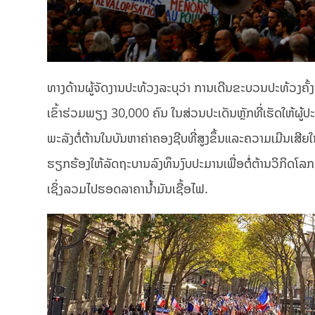
ທາງດ້ານຜູ້ຈັດງານປະທ້ວງລະບຸວ່າ ການເດີນຂະບວນປະທ້ວງຄັ້ງນີ້ມ
ເຂົ້າຮ່ວມພຽງ 30,000 ຄົນ ໃນສ່ວນປະເດັນຫຼັກທີ່ເຮັດໃຫ້
ພະລັງຕໍ່ຕ້ານໃນບັນຫາຄ່າຄອງຊີບທີ່ສູງຂຶ້ນແລະຄວາມເມີນເສ
ຮຽກຮ້ອງໃຫ້ລັດຖະບານລົງທຶນງົບປະມານເພື່ອຕໍ່ຕ້ານວິກິດໂລກຮ້ອ
ເຊິ່ງລວມໄປຮອດລາຄານ້ຳມັນເຊື້ອໄຟ.