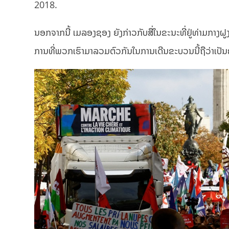
2018.
ນອກຈາກນີ້ ເມລອງຊອງ ຍັງກ່າວກັບສື່ໃນຂະນະທີ່ຢູ່ທ່າມກາງຝູງຊ
ການທີ່ພວກເຮົາມາລວມຕົວກັນໃນການເດີນຂະບວນນີ້ຖືວ່າເປັນຄ