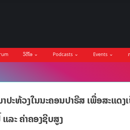
orum
ວິດີໂອ
Podcasts
Events
ກ
າປະທ້ວງໃນນະຄອນປາຣີສ ເພື່ອສະແດງເຖ
້ ແລະ ຄ່າຄອງຊີບສູງ