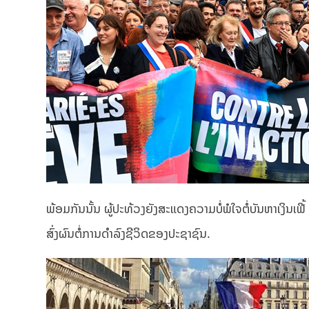
ພ້ອມກັນນັ້ນ ຜູ້ປະທ້ວງຍັງສະແດງຄວາມບໍ່ພໍໃຈຕໍ່ບັນຫາເງິນເຟີ້ ແ
ສົ່ງຜົນຕໍ່ການດຳລົງຊີວິດຂອງປະຊາຊົນ.