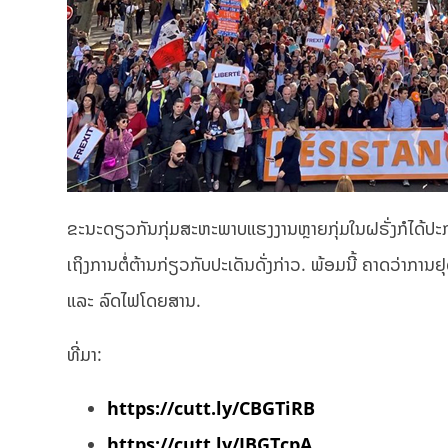
ຂະນະດຽວກັນກຸ່ມສະຫະພາບແຮງງານຫຼາຍກຸ່ມໃນຝຣັ່ງກໍໄດ້ປະ
ເຖິງການຕໍ່ຕ້ານກ່ຽວກັບປະເດັນດັ່ງກ່າວ. ພ້ອມນີ້ ຄາດວ່າການ
ແລະ ລົດໄຟໂດຍສານ.
ທີ່ມາ:
https://cutt.ly/CBGTiRB
https://cutt.ly/JBGTcpA