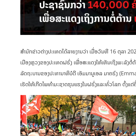
ສຳນັກຂ່າວຕ່າງປະເທດໄດ້ລາຍງານວ່າ ເມື່ອວັນທີ 16 ຕຸລາ 
ເມືອງຫຼວງຂອງປະເທດຝຣັ່ງ ເພື່ອສະແດງໃຫ້ເຫັນເຖິງພະລັງຕ
ລັດຖະບານຂອງປະທານາທິບໍດີ ເອັມມານູເອລ ມາຄຣົງ (Emmanue
ເຮັດໃຫ້ເກີດໄພທຳມະຊາດຮຸນແຮງໃນຝຣັ່ງແລະທົ່ວໂລກ ຕັ້ງແຕ່