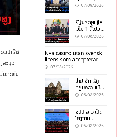
ຕ້ອງນຳໜ້າແກ້
ຕຳແໜ່ງ
07/08/2026
ວິກິດເສດຖະກິດ
ເນັ້ນດຶງທຶນ
ຍີ່ປຸ່ນຊ່ວຍເຫຼືອ
ສາກົນ, ຫັນສູ່ດິຈິ
ເພີ່ມ 1 ຕື້ເຢນ
ຕອນ
ອັບເກຣດ
07/08/2026
ສະໜາມບິນວັດ
ໄຕ ຮັບຮອງການ
ະຄອນປາຣີສ
Nya casino utan svensk
ເຕີບໂຕ
licens som accepterar
ງລະບຸວ່າ
Swish: En jämförelse
07/08/2026
ດຜົນກະທົບ
ຈຳປາສັກ ເລັ່ງ
ກຽມຄວາມພ້ອມ
“ປີທ່ອງທ່ຽວ
06/08/2026
ລາວ-ຈີນ 2027”
ຫວັງກະຕຸ້ນ
ສປປ ລາວ ເປີດ
ເສດຖະກິດ
ໂຄງການ
ທ້ອງຖິ່ນ
ALERT-LAO
06/08/2026
ສ້າງຕາໜ່າງ