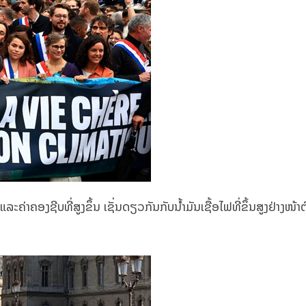
ລະຄ່າຄອງຊີບທີ່ສູງຂຶ້ນ ເຊັ່ນດຽວກັນກັບນ້ຳມັນເຊື້ອໄຟທີ່ຂຶ້ນສູງຢ່າງໜ້າຕົ