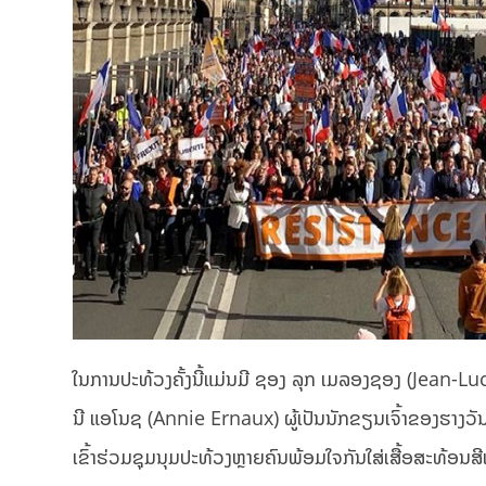
ໃນການປະທ້ວງຄັ້ງນີ້ແມ່ນມີ ຊອງ ລຸກ ເມລອງຊອງ (Jean-
ນີ ແອໂນຊ (Annie Ernaux) ຜູ້ເປັນນັກຂຽນເຈົ້າຂອງຮາງວັນໂ
ເຂົ້າຮ່ວມຊຸມນຸມປະທ້ວງຫຼາຍຄົນພ້ອມໃຈກັນໃສ່ເສື້ອສະທ້ອນສີເ