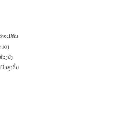
ວ່າຈະມີຄົນ
ສະແດງ
້ວງຍັງ
ີ່ມສູງຂຶ້ນ