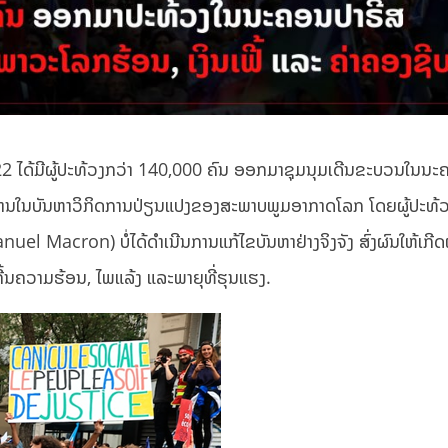
2022 ໄດ້ມີຜູ້ປະທ້ວງກວ່າ 140,000 ຄົນ ອອກມາຊຸມນຸມເດີນຂະບວນໃນນ
ໍ່ຕ້ານໃນບັນຫາວິກິດການປ່ຽນແປງຂອງສະພາບພູມອາກາດໂລກ ໂດຍຜູ້ປະທ້ວ
l Macron) ບໍ່ໄດ້ດໍາເນີນການແກ້ໄຂບັນຫາຢ່າງຈິງຈັງ ສົ່ງຜົນໃຫ້ເກີ
ຄື້ນຄວາມຮ້ອນ, ໄພແລ້ງ ແລະພາຍຸທີ່ຮຸນແຮງ.