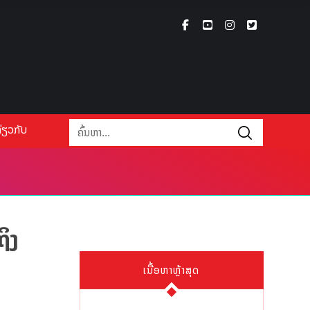
່ຽວກັບ
ິງ
ເນື້ອຫາຫຼ້າສຸດ