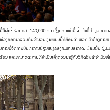
ີຜູ້ເຂົ້າຮ່ວມກວ່າ 140,000 ຄົນ ເຊິ່ງກ່ອນໜ້ານີ້ເຈົ້າໜ້າທີ່ຕໍາຫຼວດຄາດ
ຜູ້ປະທ້ວງອອກມາລວມກັນຈໍານວນຫຼາຍແບບນີ້ກໍຍ້ອນວ່າ ພວກເຂົາຕ້ອງການ
ີຍໃນການບໍ່ຈັດການບັນຫາການປ່ຽນແປງຂອງສະພາບອາກາດ. ພ້ອມນັ້ນ ຜູ້ປະທ
ນ ແລະຫາມາດຕະການທີ່ຈໍາເປັນເລັ່ງດ່ວນມາສູ້ກັບວິກິດສິນຄ້າຈໍາເປັນທີ່ເພ