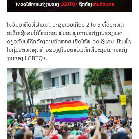
ໃນວັນອາທິດທີ່ຜ່ານມາ, ປະຊາກອນເກືອບ 2 ໃນ 3 ທົ່ວປະເທດ
ສະວິດເຊີແລນໄດ້ໂຫວດສະໜັບສະໜູນການແຕ່ງງານຂອງເພດ
ດຽວກັນໃຫ້ຖືກຕ້ອງຕາມກົດໝາຍ ເຮັດໃຫ້ສະວິດເຊີແລນ ເປັນໜຶ່ງ
ໃນກຸ່ມປະເທດສຸດທ້າຍຂອງຢູໂຣບຕາເວັນຕົກທີ່ອະນຸມັດການແຕ່ງ
ງານຂອງ LGBTQ+.