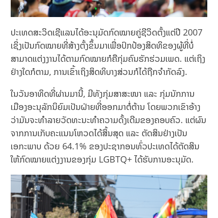
ປະເທດສະວິດເຊີແລນໄດ້ອະນຸມັດກົດໝາຍຄູ່ຊີວິດຕັ້ງແຕ່ປີ 2007
ເຊິ່ງເປັນກົດໝາຍທີ່ສ້າງຕັ້ງຂຶ້ນມາເພື່ອປົກປ້ອງສິດທິຂອງຜູ້ທີ່ບໍ່
ສາມາດແຕ່ງງານໄດ້ຕາມກົດໝາຍກໍຄືກຸ່ມຄົນຮັກຮ່ວມເພດ. ແຕ່ເຖິງ
ຢ່າງໃດກໍຕາມ, ການເຂົ້າເຖິງສິດທິບາງສ່ວນກໍໄດ້ຖືກຈຳກັດລົງ.
ໃນວັນອາທິດທີ່ຜ່ານມານີ້, ມີທັງກຸ່ມສາສະໜາ ແລະ ກຸ່ມນັກການ
ເມືອງອະນຸລັກນິຍົມເປັນຝ່າຍທີ່ອອກມາຕໍ່ຕ້ານ ໂດຍພວກເຂົາອ້າງ
ວ່າມັນຈະທຳລາຍວັດທະນະທຳຄວາມດັ້ງເດີມຂອງຄອບຄົວ. ແຕ່ຜົນ
ຈາກການເກັບຄະແນນໂຫວດໄດ້ສິ້ນສຸດ ແລະ ຕັດສິນຢ່າງເປັນ
ເອກະພາບ ດ້ວຍ 64.1% ຂອງປະຊາກອນທົ່ວປະເທດໄດ້ຕັດສິນ
ໃຫ້ກົດໝາຍແຕ່ງງານຂອງກຸ່ມ LGBTQ+ ໄດ້ຮັບການອະນຸມັດ.