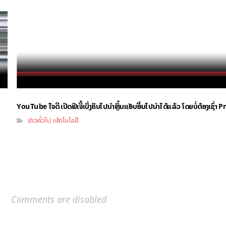
YouTube ໃຈດີ ເປີດຟີເຈີ້ເບິ່ງຄິບໄປນຳຫຼິ້ນແອັບອື່ນໄປນຳໄດ້ແລ້ວ ໂດຍບໍ່ຕ້ອງເຊົ່
ຂ່າວທົ່ວໄປ
ເທັກໂນໂລຢີ
,
Comments are disabled