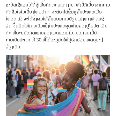
ສະວິດເຊີແລນໄດ້ຕໍ່ສູ້ເພື່ອກົດໝາຍແຕ່ງງານ. ທັງນີ້ກໍເນື່ອງຈາກການ
ຕັດສິນໃຈໃນເລື່ອງໃຫຍ່ຕ່າງໆ ຈະຕ້ອງໄດ້ຂຶ້ນສູ່ຂັ້ນປະເທດເພື່ອ
ໂຫວດ ເຊິ່ງຈະໄດ້ສົ່ງຜົນໃຫ້ຂັ້ນຕອນການປ່ຽນແປງທາງສັງຄົມຊ້າ
ລົງ. ຈຶ່ງເຮັດໃຫ້ກາຍເປັນໜຶ່ງໃນປະເທດສຸດທ້າຍຂອງຢູໂຣປຕາເວັນ
ຕົກ ທີ່ອະນຸມັດກົດໝາຍຂອງເພດຮ່ວມກັນ. ນອກຈາກນີ້ຍັງ
ກາຍເປັນປະເທດທີ 30 ທີ່ໄດ້ອະນຸມັດໃຫ້ຄູ່ຮັກຮ່ວມເພດອຸປະຖຳ
ລ້ຽງເດັກ.