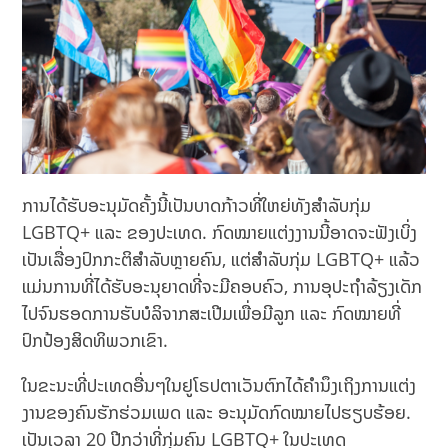
ການໄດ້ຮັບອະນຸມັດຄັ້ງນີ້ເປັນບາດກ້າວທີ່ໃຫຍ່ທັງສຳລັບກຸ່ມ
LGBTQ+ ແລະ ຂອງປະເທດ. ກົດໝາຍແຕ່ງງານນີ້ອາດຈະຟັງເບິ່ງ
ເປັນເລື່ອງປົກກະຕິສຳລັບຫຼາຍຄົນ,​ ແຕ່ສຳລັບກຸ່ມ LGBTQ+ ແລ້ວ
ແມ່ນການທີ່ໄດ້ຮັບອະນຸຍາດທີ່ຈະມີຄອບຄົວ, ການອຸປະຖຳລ້ຽງເດັກ
ໄປຈົນຮອດການຮັບບໍລິຈາກສະເປີມເພື່ອມີລູກ ແລະ ກົດໝາຍທີ່
ປົກປ້ອງສິດທິພວກເຂົາ.
ໃນຂະນະທີ່ປະເທດອື່ນໆໃນຢູໂຣປຕາເວັນຕົກໄດ້ຄຳນຶງເຖິງການແຕ່ງ
ງານຂອງຄົນຮັກຮ່ວມເພດ ແລະ ອະນຸມັດກົດໝາຍໄປຮຽບຮ້ອຍ.
ເປັນເວລາ 20 ປີກວ່າທີ່ກຸ່ມຄົນ LGBTQ+ ໃນປະເທດ