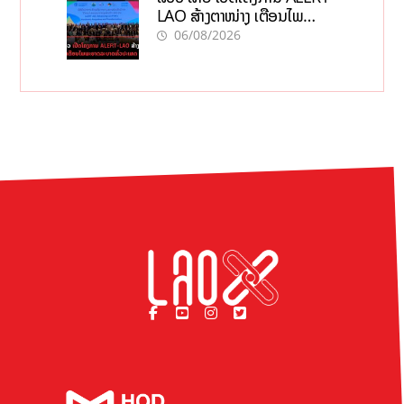
LAO ສ້າງຕາໜ່າງ ເຕືອນໄພ
ພະຍາດລະບາດທົ່ວປະເທດ
06/08/2026