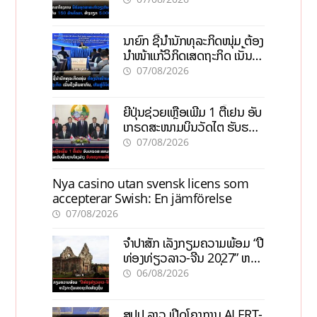
ວຽກ 5.000 ຕຳແໜ່ງ
ນາຍົກ ຊີ້ນຳນັກທຸລະກິດໜຸ່ມ ຕ້ອງ
ນຳໜ້າແກ້ວິກິດເສດຖະກິດ ເນັ້ນດຶງ
ທຶນສາກົນ, ຫັນສູ່ດິຈິຕອນ
07/08/2026
ຍີ່ປຸ່ນຊ່ວຍເຫຼືອເພີ່ມ 1 ຕື້ເຢນ ອັບ
ເກຣດສະໜາມບິນວັດໄຕ ຮັບຮອງ
ການເຕີບໂຕ
07/08/2026
Nya casino utan svensk licens som
accepterar Swish: En jämförelse
07/08/2026
ຈຳປາສັກ ເລັ່ງກຽມຄວາມພ້ອມ “ປີ
ທ່ອງທ່ຽວລາວ-ຈີນ 2027” ຫວັງ
ກະຕຸ້ນເສດຖະກິດທ້ອງຖິ່ນ
06/08/2026
ສປປ ລາວ ເປີດໂຄງການ ALERT-