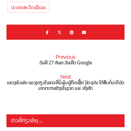
ປະເທດສະວິດເຊີແລນ
Previous
ວັນທີ 27 ກັນຍາ ວັນເກີດ Google
Next
ແຂວງຫົວພັນ ແຂວງດຽວໃນລາວທີ່ບໍ່ພົບຜູ້ຕິດເຊື້ອ! ປັດຈຸບັນ ໄດ້ສືບຕໍ່ປະຕິບັດ
ມາດຕະການຢ່າງເຂັ້ມງວດ ແລະ ເຄັ່ງຄັດ
ຂ່າວທີ່ກ່ຽວຂ້ອງ ...