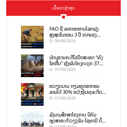
ເນື້ອຫາຫຼ້າສຸດ
FAO ຊີ້ ລາຄາອາຫານໂລກພຸ່ງ
ສູງສຸດໃນຮອບ 3 ປີ ຈາກແຮງ
ກົດດັນຂອງສົງຄາມ, El nino
08/08/2026
ນັກບູຮານຄະດີໄຂປິດສະໜາ “ທົ່ງ
ໄຫຫີນ” ຫຼັງພົບໂຄງກະດູກ 37
ຄົນໃນຫີນຍັກ
07/08/2026
ຫວຽດນາມ ກຽມຫຼຸດອາກອນ
ລາຍໄດ້ 30% ຫວັງອູ້ມທຸລະກິດ
ຂະໜາດນ້ອຍ ແລະ ຈຸນລະ
07/08/2026
ວິສາຫະກິດ
ລົງນາມສຶກສາໂຄງການ ນິຄົມ
ອຸດສາຫະກຳວຽງຈັນ-ໄຊທານີ ຕັ້ງ
ເປົ້າດຶງທຶນ 150 ລ້ານໂດລາ, ສ້າງ
07/08/2026