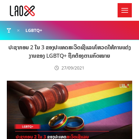
LGBTQ+
ປະຊາກອນ 2 ໃນ 3 ຂອງປະເທດສະວິດເຊີແລນໂຫວດໃຫ້ການແຕ່ງ
ງານຂອງ LGBTQ+ ຖືກຕ້ອງຕາມກົດໝາຍ
27/09/2021