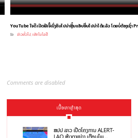
YouTube ໃຈດີ ເປີດຟີເຈີ້ເບິ່ງຄິບໄປນຳຫຼິ້ນແອັບອື່ນໄປນຳໄດ້ແລ້ວ ໂດຍບໍ່ຕ້ອງເຊົ່
ຂ່າວທົ່ວໄປ
ເທັກໂນໂລຢີ
,
Comments are disabled
ເນື້ອຫາຫຼ້າສຸດ
ສປປ ລາວ ເປີດໂຄງການ ALERT-
LAO ສ້າງຕາໜ່າງ ເຕືອນໄພ