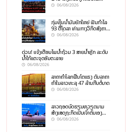
ພະຍາດລະບາດທົ່ວປະເທດ
06/08/2026
ກຸ່ມທຶນນ້ຳມັນຍັກໃຫຍ່ ຟັນກຳໄລ
93 ຕື້ໂດລາ ທ່າມກາງວິກິດສົງຄາມ
ລາຄານໍ້າມັນແພງ
06/08/2026
ດ່ວນ! ແຈ້ງເຕືອນໄພນໍ້າຖ້ວມ 3 ສາຍນໍ້າຫຼັກ ລະດັບ
ນໍ້າໃກ້ແຕະຈຸດອັນຕະລາຍ
06/08/2026
ລາຄາຄຳໂລກຟື້ນໂຕແຮງ ດັນລາຄາ
ຄຳໃນລາວທະລຸ 47 ລ້ານກີບຕໍ່ບາດ
06/08/2026
ລາວຖອດບົດຮຽນຫວຽດນາມ
ສ້າງເສດຖະກິດເປັນເຈົ້າຕົນເອງ
ກ້າວສູ່ເປົ້າໝາຍ 2035
06/08/2026