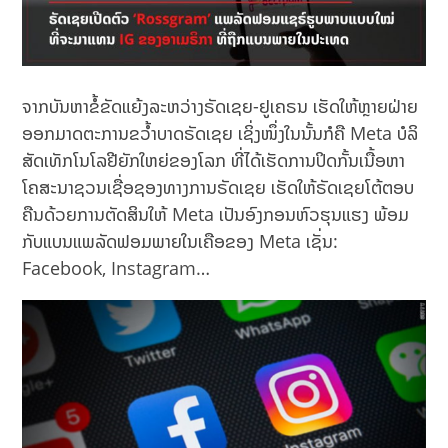
ຈາກບັນຫາຂໍ້ຂັດແຍ້ງລະຫວ່າງຣັດເຊຍ-ຢູເຄຣນ ເຮັດໃຫ້ຫຼາຍຝ່າຍ
ອອກມາດຕະການຂວໍ້າບາດຣັດເຊຍ ເຊິ່ງໜຶ່ງໃນນັ້ນກໍຄື Meta ບໍລິ
ສັດເທັກໂນໂລຢີຍັກໃຫຍ່ຂອງໂລກ ທີ່ໄດ້ເຮັດການປິດກັ້ນເນື້ອຫາ
ໂຄສະນາຊວນເຊື່ອຊອງທາງການຣັດເຊຍ ເຮັດໃຫ້ຣັດເຊຍໂຕ້ຕອບ
ຄືນດ້ວຍການຕັດສິນໃຫ້ Meta ເປັນອົງກອນຫົວຮຸນແຮງ ພ້ອມ
ກັບແບນແພລັດຟອມພາຍໃນເຄືອຂອງ Meta ເຊັ່ນ:
Facebook, Instagram…