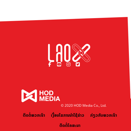
© 2020 HOD Media Co., Ltd.
ຕິດຕໍ່ພວກເຮົາ
ເງື່ອນໄຂການນຳໃຊ້ຂ່າວ
ກ່ຽວກັບພວກເຮົາ
ຕິດຕໍ່ໂຄສະນາ