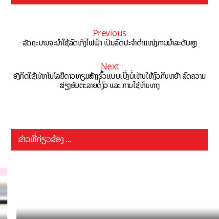
Previous
ລັດຖະບານຈະນຳໃຊ້ລົດເກັງໄຟຟ້າ ເປັນລົດປະຈຳຕຳແໜ່ງການນຳລະດັບສູງ
Next
ອັງກິດໃຊ້ເທັກໂນໂລຢີດາວທຽມສ້າງຮົ້ວແບບເບິ່ງບໍ່ເຫັນໃຫ້ງົວກິນຫຍ້າ ລົດຄວາມ
ສ່ຽງອັນຕະລາຍຕໍ່ງົວ ແລະ ການໃຊ້ຫົນທາງ
ຂ່າວທີ່ກ່ຽວຂ້ອງ ...