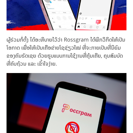
ຜູ້ຮ່ວມກໍ່ຕັ້ງ ໄດ້ອະທິບາຍໄວ້ວ່າ Rossgram ໄດ້ພິກວິກິດໃຫ້ເປັນ
ໂອກາດ ເພື່ອໃຫ້ເປັນເຄືອຂ່າຍໂຊຊ່ຽວໃໝ່ ທີ່ຈະກາຍເປັນທີ່ນິຍົມ
ຂອງຄົນຣັດເຊຍ ດ້ວຍຮູບແບບການໃຊ້ງານທີ່ຄຸ້ນເຄີຍ, ຄຸນສົມບັດ
ທີ່ຄົບຖ້ວນ ແລະ ເຂົ້າໃຈງ່າຍ.