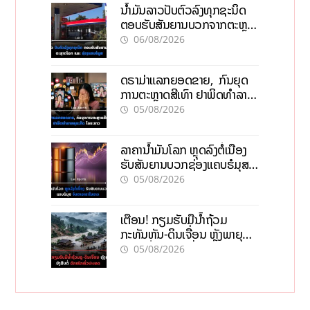
ນໍ້າມັນລາວປັບຕົວລົງທຸກຊະນິດ
ຕອບຮັບສັນຍານບວກຈາກຕະຫຼາດ
ໂລກ ແລະ ຊ່ອງແຄບຮໍມູສ
06/08/2026
ດຣາມ່າແລກຍອດຂາຍ, ກົນຍຸດ
ການຕະຫຼາດສີເທົາ ຢາພິດທຳລາຍ
ທຸລະກິດ ໄລຍະຍາວ
05/08/2026
ລາຄານ້ຳມັນໂລກ ຫຼຸດລົງຕໍ່ເນື່ອງ
ຮັບສັນຍານບວກຊ່ອງແຄບຮໍມຸສ
ຈັບຕາລາຄາໃນລາວ
05/08/2026
ເຕືອນ! ກຽມຮັບມືນໍ້າຖ້ວມ
ກະທັນຫັນ-ດິນເຈື່ອນ ຫຼັງພາຍຸຝົນ
ຍັງສືບຕໍ່ຕົກໜັກທົ່ວປະເທດ
05/08/2026