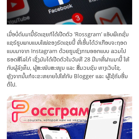
ເມື່ອບໍ່ດົນມານີ້ຣັດເຊຍກໍໄດ້ເປີດຕົວ ‘Rossgram’ ແອັບພິເຄຊັ່ນ
ແຊຣ໌ຮູບພາບແບບໃໝ່ຂອງຣັດເຊຍນີ້ ທີ່ເອີ້ນໄດ້ວ່າເກືອບຈະຖອດ
ແບບມາຈາກ Instagram ດ້ວຍຮູບຊົງການອອກແບບ ລວມໄປ
ຮອດສີໂລໂກ້ ເຊິ່ງມັນໄດ້ເປີດຕົວໃນວັນທີ 28 ມີນາທີ່ຜ່ານມານີ້ ໃຫ້
ກັບຜູ້ລົງທຶນ, ຜູ້ສະໜັບສະໜູນ ແລະ ສື່ມວນຊົນ ທາງເວັບໄຊ.
ຫຼັງຈາກນັ້ນກໍຈະຂະຫຍາຍໄປໃຫ້ກັບ Blogger ແລະ ຜູ້ໃຊ້ຄົນອື່ນ
ຕໍ່ໄປ.