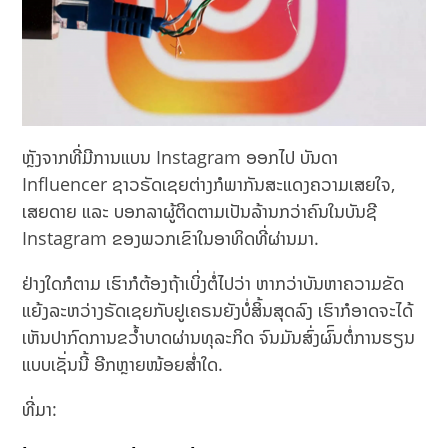
ຫຼັງຈາກທີ່ມີການແບນ Instagram ອອກໄປ ບັນດາ
Influencer ຊາວຣັດເຊຍຕ່າງກໍພາກັນສະແດງຄວາມເສຍໃຈ,
ເສຍດາຍ ແລະ ບອກລາຜູ້ຕິດຕາມເປັນລ້ານກວ່າຄົນໃນບັນຊີ
Instagram ຂອງພວກເຂົາໃນອາທິດທີ່ຜ່ານມາ.
ຢ່າງໃດກໍຕາມ ເຮົາກໍຕ້ອງຖ້າເບິ່ງຕໍ່ໄປວ່າ ຫາກວ່າບັນຫາຄວາມຂັດ
ແຍ້ງລະຫວ່າງຣັດເຊຍກັບຢູເຄຣນຍັງບໍ່ສິ້ນສຸດລົງ ເຮົາກໍອາດຈະໄດ້
ເຫັນປາກົດການຂວ້ຳບາດຜ່ານທຸລະກິດ ຈົນມັນສົ່ງຜົົນຕໍ່ການຮຽນ
ແບບເຊັ່ນນີ້ ອີກຫຼາຍໜ້ອຍສ່ຳໃດ.
ທີ່ມາ: