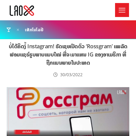
ເທັກໂນໂລຢີ
ບໍ່ໄດ້ຄິດງໍ້ Instagram! ຣັດເຊຍເປີດຕົວ ‘Rossgram’ ແພລັດ
ຟອມແຊຣ໌ຮູບພາບແບບໃໝ່ ທີ່ຈະມາແທນ IG ຂອງອາເມຣິກາ ທີ່
ຖືກແບນພາຍໃນປະເທດ
30/03/2022