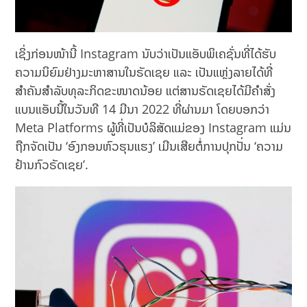
ເຊິ່ງກ່ອນໜ້ານີ້ Instagram ນັບວ່າເປັນແອັບພິເຄຊັ່ນທີ່ໄດ້ຮັບ
ຄວາມນິຍົມຢ່າງມະຫາສານໃນຣັດເຊຍ ແລະ ເປັນແຫຼ່ງລາຍໄດ້ທີ່
ສຳຄັນສຳລັບທຸລະກິດຂະໜາດນ້ອຍ ແຕ່ສານຣັດເຊຍໄດ້ມີຄຳສັ່ງ
ແບນແອັບນີ້ໃນວັນທີ 14 ມີນາ 2022 ທີ່ຜ່ານມາ ໂດຍບອກວ່າ
Meta Platforms ຜູ້ທີ່ເປັນບໍລິສັດແມ່ຂອງ Instagram ແມ່ນ
ຖືກຈັດເປັນ ‘ອົງກອນຫົວຮຸນແຮງ’ ເມີນເສີຍຕໍ່ການປຸກປັ່ນ ‘ຄວາມ
ຢ້ານກົວຣັດເຊຍ’.