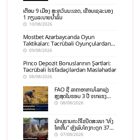
ເຕືອນ 9 ເມືອງ ສະຫວັນນະເຂດ, ເຂື່ອນເຊລະນອງ
1 ກຽມລະບາຍນ້ຳລົ້ນ
10/08/2026
Mostbet Azərbaycanda Oyun
Taktikaları: Təcrübəli Oyunçulardan
İpuçları
09/08/2026
Pinco Depozit Bonuslarının Şərtləri:
Təcrübəli İstifadəçilərdən Məsləhətlər
08/08/2026
FAO ຊີ້ ລາຄາອາຫານໂລກພຸ່ງ
ສູງສຸດໃນຮອບ 3 ປີ ຈາກແຮງ
ກົດດັນຂອງສົງຄາມ, El nino
08/08/2026
ນັກບູຮານຄະດີໄຂປິດສະໜາ “ທົ່ງ
ໄຫຫີນ” ຫຼັງພົບໂຄງກະດູກ 37
ຄົນໃນຫີນຍັກ
07/08/2026