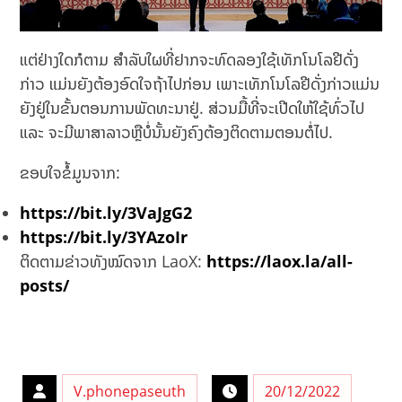
ແຕ່ຢ່າງໃດກໍຕາມ ສຳລັບໃຜທີ່ຢາກຈະທົດລອງໃຊ້ເທັກໂນໂລຢີດັ່ງ
ກ່າວ ແມ່ນຍັງຕ້ອງອົດໃຈຖ້າໄປກ່ອນ ເພາະເທັກໂນໂລຢີດັ່ງກ່າວແມ່ນ
ຍັງຢູ່ໃນຂັ້ນຕອນການພັດທະນາຢູ່. ສ່ວນມື້ທີ່ຈະເປີດໃຫ້ໃຊ້ທົ່ວໄປ
ແລະ ຈະມີພາສາລາວຫຼືບໍ່ນັ້ນຍັງຄົງຕ້ອງຕິດຕາມຕອນຕໍ່ໄປ.
ຂອບໃຈຂໍ້ມູນຈາກ:
https://bit.ly/3VaJgG2
https://bit.ly/3YAzoIr
ຕິດຕາມຂ່າວທັງໝົດຈາກ LaoX:
https://laox.la/all-
posts/
V.phonepaseuth
20/12/2022