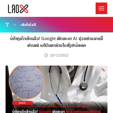
ເທັກໂນໂລຢີ
ບໍ່ຕ້ອງເດົາເອົາແລ້ວ! Google ພັດທະນາ AI ຊ່ວຍອ່ານລາຍມື
ທ່ານໝໍ ແກ້ບັນຫາອ່ານໃບສັ່ງຢາບໍ່ອອກ
20/12/2022