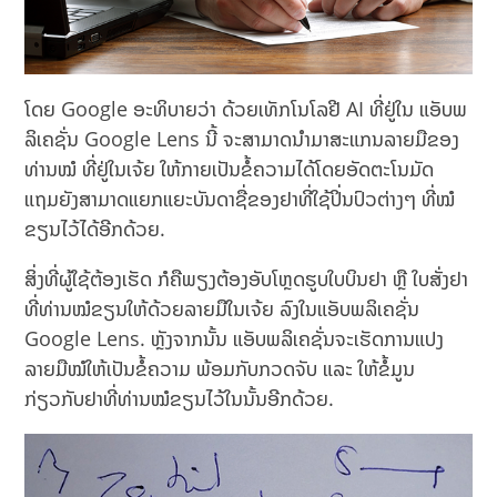
ໂດຍ Google ອະທິບາຍວ່າ ດ້ວຍເທັກໂນໂລຢີ AI ທີ່ຢູ່ໃນ ແອັບພ
ລິເຄຊັ່ນ Google Lens ນີ້ ຈະສາມາດນຳມາສະແກນລາຍມືຂອງ
ທ່ານໝໍ ທີ່ຢູ່ໃນເຈ້ຍ ໃຫ້ກາຍເປັນຂໍ້ຄວາມໄດ້ໂດຍອັດຕະໂນມັດ
ແຖມຍັງສາມາດແຍກແຍະບັນດາຊື່ຂອງຢາທີ່ໃຊ້ປິ່ນປົວຕ່າງໆ ທີ່ໝໍ
ຂຽນໄວ້ໄດ້ອີກດ້ວຍ.
ສິ່ງທີ່ຜູ້ໃຊ້ຕ້ອງເຮັດ ກໍຄືພຽງຕ້ອງອັບໂຫຼດຮູບໃບບິນຢາ ຫຼື ໃບສັ່ງຢາ
ທີ່ທ່ານໝໍຂຽນໃຫ້ດ້ວຍລາຍມືໃນເຈ້ຍ ລົງໃນແອັບພລິເຄຊັ່ນ
Google Lens. ຫຼັງຈາກນັ້ນ ແອັບພລິເຄຊັ່ນຈະເຮັດການແປງ
ລາຍມືໝໍໃຫ້ເປັນຂໍ້ຄວາມ ພ້ອມກັບກວດຈັບ ແລະ ໃຫ້ຂໍ້ມູນ
ກ່ຽວກັບຢາທີ່ທ່ານໝໍຂຽນໄວ້ໃນນັ້ນອີກດ້ວຍ.