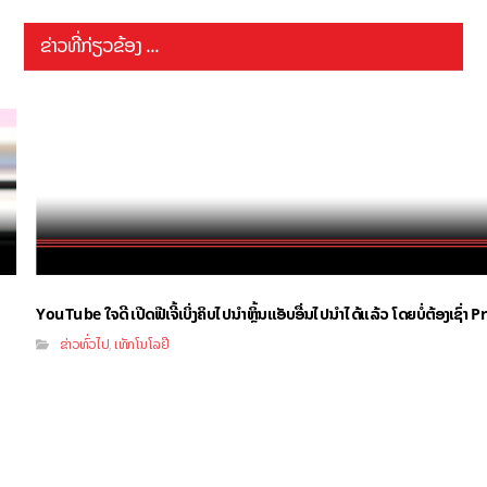
ຂ່າວທີ່ກ່ຽວຂ້ອງ ...
YouTube ໃຈດີ ເປີດຟີເຈີ້ເບິ່ງຄິບໄປນຳຫຼິ້ນແອັບອື່ນໄປນຳໄດ້ແລ້ວ ໂດຍບໍ່ຕ້ອງເຊົ່
ຂ່າວທົ່ວໄປ
ເທັກໂນໂລຢີ
,