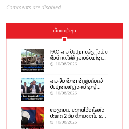
Comments are disabled
ເນື້ອຫາຫຼ້າສຸດ
FAO-ລາວ ປັບປຸງການລ້ຽງງົວເປັນ
ສິນຄ້າ ແນໃສ່ສ້າງລາຍຮັບແກ່ຊາວ
ກະສິກອນຢ່າງຍືນຍົງ
10/08/2026
ລາວ-ຈີນ ສຶກສາ ສ້າງສູນຄົ້ນຄວ້າ
ປັບປຸງສາຍພັນງົວ-ແບ້ ຊຸກຍູ້
ອຸດສາຫະກຳຊີ້ນ
10/08/2026
ຫວຽດນາມ ປະກາດໄວ້ອາໄລທົ່ວ
ປະເທດ 2 ວັນ ຕໍ່ການຈາກໄປ ຂອງ
ທ່ານ ໄຊສົມພອນ ພົມວິຫານ
10/08/2026