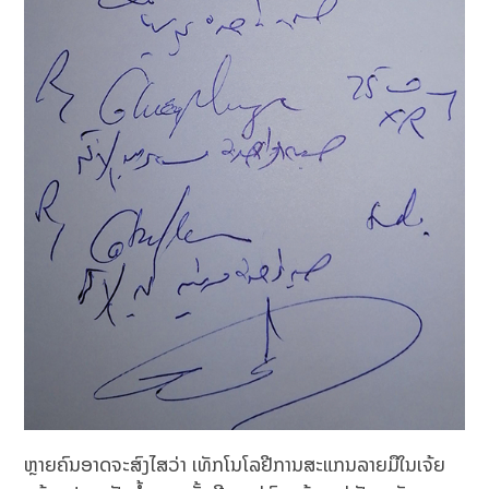
ຫຼາຍຄົນອາດຈະສົງໄສວ່າ ເທັກໂນໂລຢີການສະແກນລາຍມືໃນເຈ້ຍ