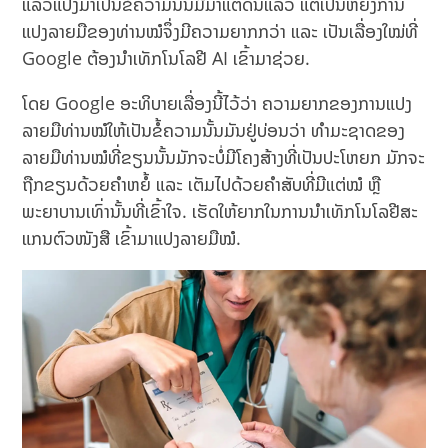
ແລ້ວແປງມາເປັນຂໍ້ຄວາມນັ້ນມີມາແຕ່ດົນແລ້ວ ແຕ່ເປັນຫຍັງການ
ແປງລາຍມືຂອງທ່ານໝໍຈຶ່ງມີຄວາມຍາກກວ່າ ແລະ ເປັນເລື່ອງໃໝ່ທີ່
Google ຕ້ອງນຳເທັກໂນໂລຢີ AI ເຂົ້າມາຊ່ວຍ.
ໂດຍ Google ອະທິບາຍເລື່ອງນີ້ໄວ້ວ່າ ຄວາມຍາກຂອງການແປງ
ລາຍມືທ່ານໝໍໃຫ້ເປັນຂໍ້ຄວາມນັ້ນມັນຢູ່ບ່ອນວ່າ ທຳມະຊາດຂອງ
ລາຍມືທ່ານໝໍທີ່ຂຽນນັ້ນມັກຈະບໍ່ມີໂຄງສ້າງທີ່ເປັນປະໂຫຍກ ມັກຈະ
ຖືກຂຽນດ້ວຍຄຳຫຍໍ້ ແລະ ເຕັມໄປດ້ວຍຄຳສັບທີ່ມີແຕ່ໝໍ ຫຼື
ພະຍາບານເທົ່ານັ້ນທີ່ເຂົ້າໃຈ. ເຮັດໃຫ້ຍາກໃນການນຳເທັກໂນໂລຢີສະ
ແກນຕົວໜັງສື ເຂົ້າມາແປງລາຍມືໝໍ.