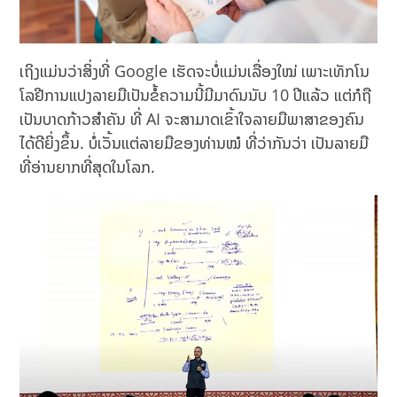
ເຖິງແມ່ນວ່າສິ່ງທີ່ Google ເຮັດຈະບໍ່ແມ່ນເລື່ອງໃໝ່ ເພາະເທັກໂນ
ໂລຢີການແປງລາຍມືເປັນຂໍ້ຄວາມນີ້ມີມາດົນນັບ 10 ປີແລ້ວ ແຕ່ກໍຖື
ເປັນບາດກ້າວສຳຄັນ ທີ່ AI ຈະສາມາດເຂົ້າໃຈລາຍມືພາສາຂອງຄົນ
ໄດ້ດີຍິ່ງຂຶ້ນ. ບໍ່ເວັ້ນແຕ່ລາຍມືຂອງທ່ານໝໍ ທີ່ວ່າກັນວ່າ ເປັນລາຍມື
ທີ່ອ່ານຍາກທີ່ສຸດໃນໂລກ.