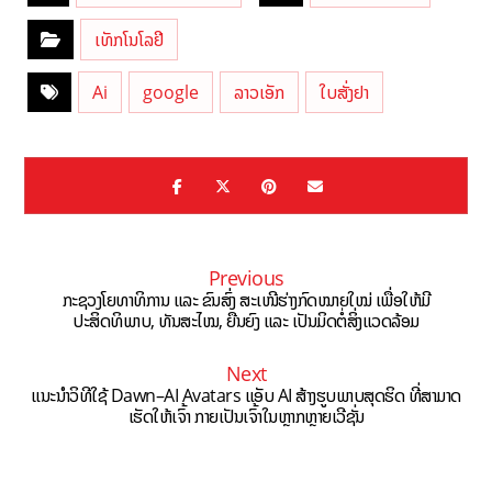
ເທັກໂນໂລຢີ
Ai
google
ລາວເອັກ
ໃບສັ່ງຢາ
Previous
ກະຊວງໂຍທາທິການ ແລະ ຂົນສົ່ງ ສະເໜີຮ່າງກົດໝາຍໃໝ່ ເພື່ອໃຫ້ມີ
ປະສິດທິພາບ, ທັນສະໄໝ, ຍືນຍົງ ແລະ ເປັນມິດຕໍ່ສິ່ງແວດລ້ອມ
Next
ແນະນຳວິທີໃຊ້ Dawn–AI Avatars ແອັບ AI ສ້າງຮູບພາບສຸດຮິດ ທີ່ສາມາດ
ເຮັດໃຫ້ເຈົ້າ ກາຍເປັນເຈົ້າໃນຫຼາກຫຼາຍເວີຊັ່ນ