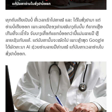
ທຸກຄົນເຄີຍເປັນບໍ່ ທີ່ເວລາເຮົາໄປຫາໝໍ ແລະ ໄດ້ໃບສັ່ງຢາມາ ແຕ່
ອ່ານບໍ່ເຄີຍອອກ ເພາະລາຍມືຂອງທ່ານໝໍບາງຄົນນັ້ນ ກໍຍາກເຫຼືອ
ເກີນທີ່ຈະເຂົ້າໃຈ ຈົນບາງເທື່ອກໍແຍກບໍ່ອອກວ່ານີ້ແມ່ນລາຍມື ຫຼື
ລາຍເຊັນກັນແທ້. ແຕ່ບັນຫານັ້ນຈະໝົດໄປ ເພາະຫຼ້າສຸດ Google
ໄດ້ພັດທະນາ AI ຊ່ວຍອ່ານລາຍມືທ່ານໝໍ ແກ້ບັນຫາເວລາອ່ານໃບ
ສັ່ງຢາບໍ່ອອກ.