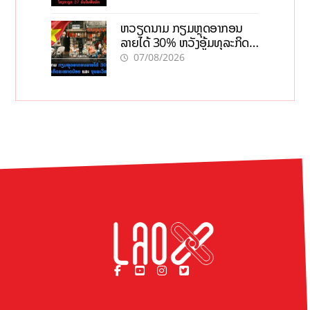
ຫວຽດນາມ ກຽມຫຼຸດອາກອນ
ລາຍໄດ້ 30% ຫວັງອູ້ມທຸລະກິດ
ຂະໜາດນ້ອຍ ແລະ ຈຸນລະ
07/08/2026
ວິສາຫະກິດ