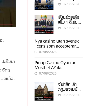
ຕ້ອງນຳໜ້າແກ້
ຕຳແໜ່ງ
07/08/2026
ວິກິດເສດຖະກິດ
ເນັ້ນດຶງທຶນ
ຍີ່ປຸ່ນຊ່ວຍເຫຼືອ
ສາກົນ, ຫັນສູ່ດິຈິ
ເພີ່ມ 1 ຕື້ເຢນ
ຕອນ
ອັບເກຣດ
07/08/2026
ສະໜາມບິນວັດ
ໄຕ ຮັບຮອງການ
ແລະ
Nya casino utan svensk
ເຕີບໂຕ
licens som accepterar
Swish: En jämförelse
07/08/2026
ານ ປະລິນຍາ
Pinup Casino Oyunları:
Mostbet AZ ilə
 ວັດຖຸ
Müqayisədə Nə Təqdim
07/08/2026
Edir?
ປະເພດແກ້ວ.
ຈຳປາສັກ ເລັ່ງ
ກຽມຄວາມພ້ອມ
“ປີທ່ອງທ່ຽວ
06/08/2026
ລາວ-ຈີນ 2027”
ຫວັງກະຕຸ້ນ