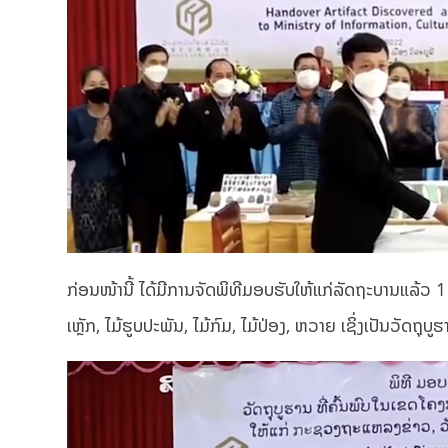
ກ່ອນໜ້ານີ້ ໄດ້ມີການຈັດພິທີມອບຮັບໃຫ້ແກ່ລັດຖະບານແລ້ວ 1
ເຫຼັກ, ໄມ້ຮູບປະພັນ, ໄມ້ກົມ, ໄມ້ປ່ອງ, ຫວາຍ ເຊິ່ງເປັນວັດຖຸບ