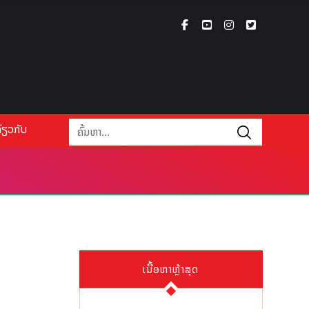
່ຽວກັບ
ເນື້ອຫາຫຼ້າສຸດ