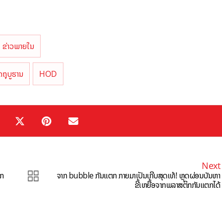
ຂ່າວພາຍໃນ
ດຖຸບູຮານ
HOD
Next
ືກ
ຈາກ bubble ກັນແຕກ ກາຍມາເປັນເກີບສຸດເທ້! ຫຼຸດຜ່ອນບັນຫາ
ຂີ້ເຫຍື້ອຈາກພລາສຕິກກັນແຕກໄດ້