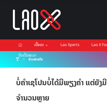
ເນື້ອຫາ
Lao Xperts
Lao X F
ຕິດຕໍ່ໂຄສະນາ
ຂ່າວພາຍໃນ
ບໍ່ຄຳເຊໂປນບໍ່ໄດ້ມີພຽງຄຳ ແຕ່ຍັງມ
ຈຳນວນຫຼາຍ