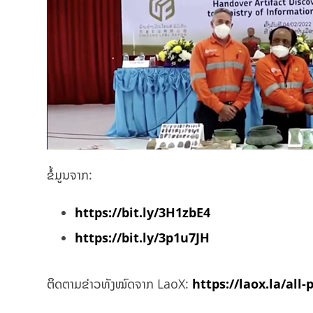
ຂໍ້ມູນຈາກ:
https://bit.ly/3H1zbE4
https://bit.ly/3p1u7JH
ຕິດຕາມຂ່າວທັງໝົດຈາກ LaoX:
https://laox.la/all-