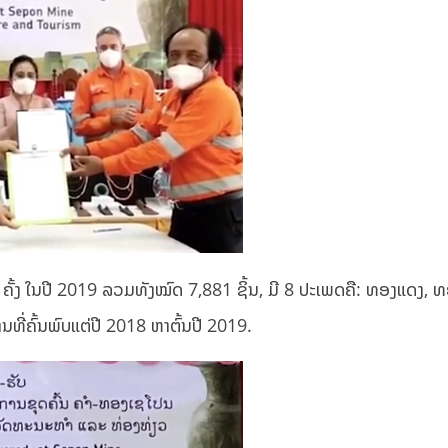
 ຄັ້ງ ໃນປີ 2019 ລວມທັງໝົດ 7,881 ຊິ້ນ, ມີ 8 ປະເພດຄື: ທອງແດງ, ທອ
ູຮານທີ່ຄົ້ນພົບແຕ່ປີ 2018 ຫາຕົ້ນປີ 2019.