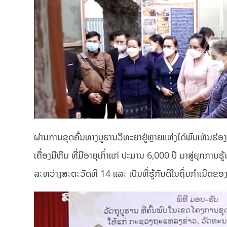
ຜ່ານການຂຸດຄົ້ນທາງບູຮານວິທະຍາຢູ່ຫຼາຍແຫ່ງໄດ້ພົບເຫັນຮ່
ເຄື່ອງມືຫີນ ທີ່ມີອາຍຸເກົ່າແກ່ ປະມານ 6,000 ປີ ມາສູ່ຍຸກການ
ລະຫວ່າງສະຕະວັດທີ 14 ແລະ ເປັນທີ່ຮູ້ກັນດີໃນຖິ່ນກຳເນີດຂອງກົ