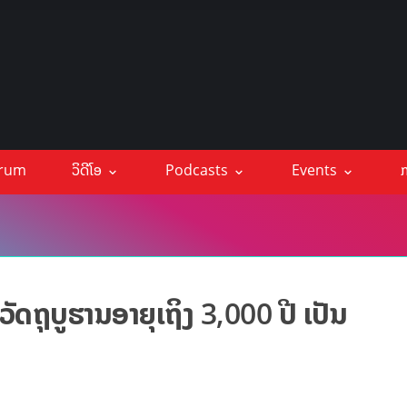
orum
ວິດີໂອ
Podcasts
Events
ກ
ີວັດຖຸບູຮານອາຍຸເຖິງ 3,000 ປີ ເປັນ