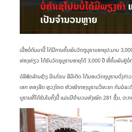
ເມື່ອບໍ່ດົນມານີ້ ໄດ້ມີການຄົ້ນພົບວັດຖຸບູຮານອາຍຸປະມານ 
ທ່ອງທ່ຽວ ໄດ້ຮັບວັດຖຸບູຮານອາຍຸໄດ້ 3,000 ປີ ທີ່ຄົ້ນພົບຢູ່ບ
ບໍລິສັດລ້ານຊ້າງ ມິເນໂຣນ ລິມິເຕັດ ໄດ້ມອບວັດຖຸບູຮານດັ່ງກ່
ເອກ ທອງລິດ ຫຼວງໂຄດ ຫົວໜ້າກອງບູຮານວິທະຍາ ກົມມໍລະດົກ
ບູຮານທີ່ໄດ້ຮັບໃນຄັ້ງນີ້ ແມ່ນມີຈຳນວນທັງໝົດ 281 ຊິ້ນ, ປະກ