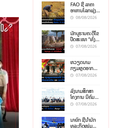
FAO ຊີ້ ລາຄາ
ອາຫານໂລກພຸ່ງ
ສູງສຸດໃນຮອບ 3
08/08/2026
ປີ ຈາກແຮງ
ກົດດັນຂອງ
ນັກບູຮານຄະດີໄຂ
ສົງຄາມ, El
ປິດສະໜາ “ທົ່ງ
nino
ໄຫຫີນ” ຫຼັງພົບ
07/08/2026
ໂຄງກະດູກ 37
ຄົນໃນຫີນຍັກ
ຫວຽດນາມ
ກຽມຫຼຸດອາກອນ
ລາຍໄດ້ 30%
07/08/2026
ຫວັງອູ້ມທຸລະກິດ
ຂະໜາດນ້ອຍ
ລົງນາມສຶກສາ
ແລະ ຈຸນລະ
ໂຄງການ ນິຄົມ
ວິສາຫະກິດ
ອຸດສາຫະກຳ
07/08/2026
ວຽງຈັນ-ໄຊທານີ
ຕັ້ງເປົ້າດຶງທຶນ
ນາຍົກ ຊີ້ນຳນັກ
150 ລ້ານໂດລາ,
ທຸລະກິດໜຸ່ມ
ສ້າງວຽກ 5.000