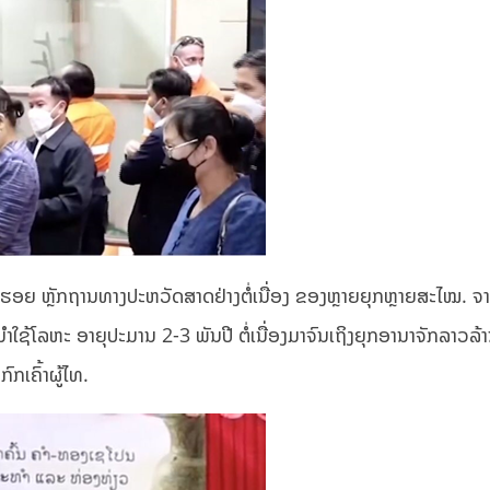
ອງຮອຍ ຫຼັກຖານທາງປະຫວັດສາດຢ່າງຕໍ່ເນື່ອງ ຂອງຫຼາຍຍຸກຫຼາຍສະໄໝ. ຈ
ຮູ້ນຳໃຊ້ໂລຫະ ອາຍຸປະມານ 2-3 ພັນປີ ຕໍ່ເນື່ອງມາຈົນເຖິງຍຸກອານາຈັກລາວລ້າ
ກເຄົ້າຜູ້ໄທ.