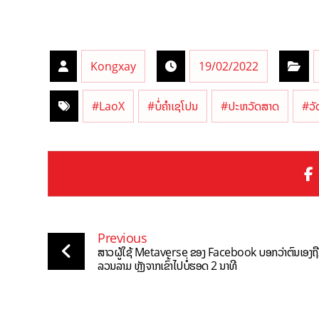
Kongxay
19/02/2022
#LaoX
#ບໍ່ຄຳເຊໂປນ
#ປະຫວັດສາດ
#ວັ
Previous
ສາວຜູ້ໃຊ້ Metaverse ຂອງ Facebook ບອກວ່າຕົນເອງຖ
ລວນລາມ ຫຼັງຈາກເຂົ້າໄປບໍ່ຮອດ 2 ນາທີ