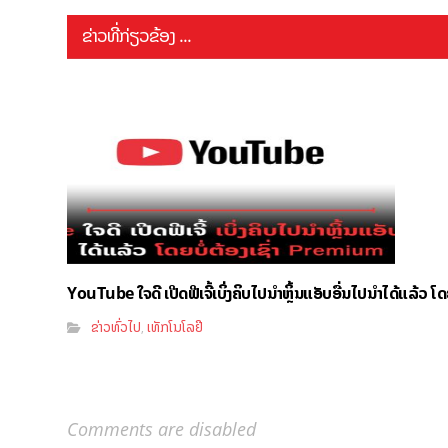
ຂ່າວທີ່ກ່ຽວຂ້ອງ ...
YouTube ໃຈດີ ເປີດຟີເຈີ້ເບິ່ງຄິບໄປນຳຫຼິ້ນແອັບອື່ນໄປນຳໄດ້ແລ້ວ ໂ
ຂ່າວທົ່ວໄປ
ເທັກໂນໂລຢີ
,
Comments are disabled