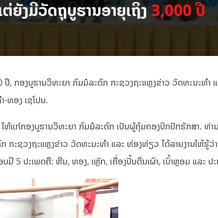
3,000 ປີ, ກອງບູຮານວິທະຍາ ກົມມໍລະດົກ ກະຊວງຖະແຫຼງຂ່າວ ວັດທະນະທຳ 
ໍ່ຄຳ-ທອງ ເຊໂປນ.
າວ ໃຫ້ແກ່ກອງບູຮານວິທະຍາ ກົມມໍລະດົກ ເປັນຜູ້ຄຸ້ມຄອງປົກປັກຮັກສາ. ທ່
 ກະຊວງຖະແຫຼງຂ່າວ ວັດທະນະທຳ ແລະ ທ່ອງທ່ຽວ ໄດ້ລາຍງານໃຫ້ຮູ້ວ່າ:
ອບມີ 5 ປະເພດຄື: ຫີນ, ທອງ, ເຫຼັກ, ເຄື່ອງປັ້ນດິນເຜົາ, ເບົ້າຫຼອມ ແລະ 