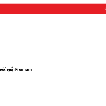
ດຍບໍ່ຕ້ອງເຊົ່າ Premium