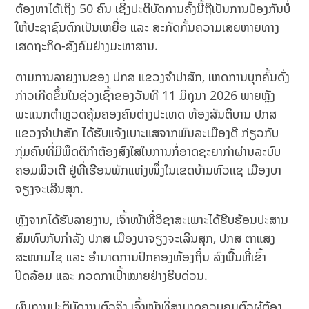
ຕ້ອງຫາໄດ້ເຖິງ 50 ຄົນ ເຊິ່ງປະຕິບັດການຄັ້ງນີ້ຖືເປັນການປ້ອງກັນບໍ່
ໃຫ້ປະຊາຊົນຕົກເປັນເຫຍື່ອ ແລະ ສະກັດກັ້ນຄວາມເສຍຫາຍທາງ
ເສດຖະກິດ-ສັງຄົມຢ່າງມະຫາສານ.
ຕາມການລາຍງານຂອງ ປກສ ແຂວງຈຳປາສັກ, ເຫດການບຸກຄົ້ນດັ່ງ
ກ່າວເກີດຂຶ້ນໃນຊ່ວງເຊົ້າຂອງວັນທີ 11 ມິຖຸນາ 2026 ພາຍຫຼັງ
ພະແນກຕຳຫຼວດຄຸ້ມຄອງຄົນຕ່າງປະເທດ ຫ້ອງສັນຕິບານ ປກສ
ແຂວງຈຳປາສັກ ໄດ້ຮັບແຈ້ງເບາະແສຈາກພົນລະເມືອງດີ ກ່ຽວກັບ
ກຸ່ມຄົນທີ່ມີພຶດຕິກຳຕ້ອງສົງໃສໃນການກໍ່ອາດຊະຍາກຳຜ່ານລະບົບ
ຄອມພິວເຕີ ຢູ່ທີ່ເຮືອນພັກແຫ່ງໜຶ່ງໃນເຂດບ້ານຫົວແຊ ເມືອງບາ
ຈຽງຈະເລີນສຸກ.
ຫຼັງຈາກໄດ້ຮັບລາຍງານ, ເຈົ້າໜ້າທີ່ວິຊາສະເພາະໄດ້ຮີບຮ້ອນປະສານ
ສົມທົບກັບກຳລັງ ປກສ ເມືອງບາຈຽງຈະເລີນສຸກ, ປກສ ຕາແສງ
ສະໜາມໄຊ ແລະ ອຳນາດການປົກຄອງທ້ອງຖິ່ນ ລົງພື້ນທີ່ເຂົ້າ
ປິດລ້ອມ ແລະ ກວດກາເປົ້າໝາຍຢ່າງຮີບດ່ວນ.
ຜົນການປະຕິບັດງານຕົວຈິງ ເຈົ້າໜ້າທີ່ສາມາດຄວບຄຸມຕົວຜູ້ຕ້ອງ