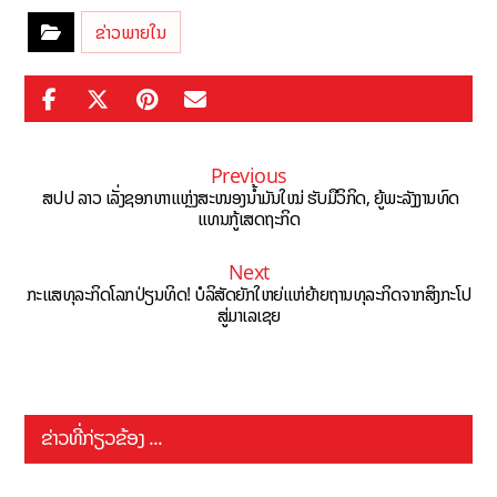
ຂ່າວພາຍໃນ
Previous
ສປປ ລາວ ເລັ່ງຊອກຫາແຫຼ່ງສະໜອງນ້ຳມັນໃໝ່ ຮັບມືວິກິດ, ຍູ້ພະລັງງານທົດ
ແທນກູ້ເສດຖະກິດ
Next
ກະແສທຸລະກິດໂລກປ່ຽນທິດ! ບໍລິສັດຍັກໃຫຍ່ແຫ່ຍ້າຍຖານທຸລະກິດຈາກສິງກະໂປ
ສູ່ມາເລເຊຍ
ຂ່າວທີ່ກ່ຽວຂ້ອງ ...