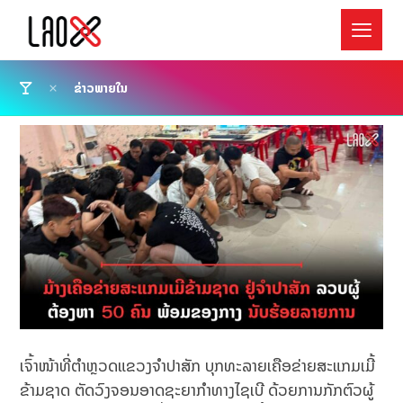
ຂ່າວພາຍໃນ
ເຈົ້າໜ້າທີ່ຕຳຫຼວດແຂວງຈຳປາສັກ ບຸກທະລາຍເຄືອຂ່າຍສະແກມເມີ້
ຂ້າມຊາດ ຕັດວົງຈອນອາດຊະຍາກຳທາງໄຊເບີ ດ້ວຍການກັກຕົວຜູ້