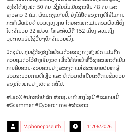
ສົງໃສໄດ້ທັງໝົດ 50 ຄົນ ເຊິ່ງໃນນັ້ນເປັນຊາວຈີນ 48 ຄົນ ແລະ
ຊາວລາວ 2 ຄົນ. ພ້ອມດຽວກັນນີ້, ຍັງໄດ້ຢຶດຂອງກາງທີ່ໃຊ້ໃນການ
ກະທຳຜິດເປັນຈຳນວນຫຼວງຫຼາຍ ໂດຍສະເພາະແມ່ນຄອມພິວເຕີຕັ້ງ
ໂຕະຈຳນວນ 32 ໜ່ວຍ, ໂທລະສັບມືຖື 152 ເຄື່ອງ ລວມເຖິງ
ອຸປະກອນຮັບໃຊ້ອື່ນໆອີກຈຳນວນໜຶ່ງ.
ປັດຈຸບັນ, ກຸ່ມຜູ້ຕ້ອງສົງໃສພ້ອມດ້ວຍຂອງກາງທັງໝົດ ແມ່ນຖືກ
ຄວບຄຸມຕົວໄວ້ຢ່າງເຂັ້ມງວດ ເພື່ອໃຫ້ເຈົ້າໜ້າທີ່ວິຊາສະເພາະດຳເນີນ
ການສືບສວນ-ສອບສວນຢ່າງລະອຽດ ແນໃສ່ຂະຫຍາຍຜົນຫາຜູ້
ຮ່ວມຂະບວນການທີ່ເຫຼືອ ແລະ ນຳຕົວມາດຳເນີນຄະດີຕາມຂັ້ນຕອນ
ຂອງກົດໝາຍຢ່າງເດັດຂາດຕໍ່ໄປ.
#LaoX #ປກສຈຳປາສັກ #ອາຊະຍາກຳທາງໄຊເບີ #ສະແກມເມີ້
#Scammer #Cybercrime #ຂ່າວລາວ
V.phonepaseuth
11/06/2026