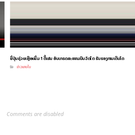
ຍີ່ປຸ່ນຊ່ວຍເຫຼືອເພີ່ມ 1 ຕື້ເຢນ ອັບເກຣດສະໜາມບິນວັດໄຕ ຮັບຮອງການເຕີບໂຕ
ຂ່າວພາຍໃນ
Comments are disabled