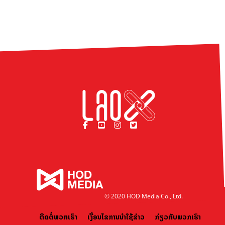
© 2020 HOD Media Co., Ltd.
ຕິດຕໍ່ພວກເຮົາ
ເງື່ອນໄຂການນຳໃຊ້ຂ່າວ
ກ່ຽວກັບພວກເຮົາ