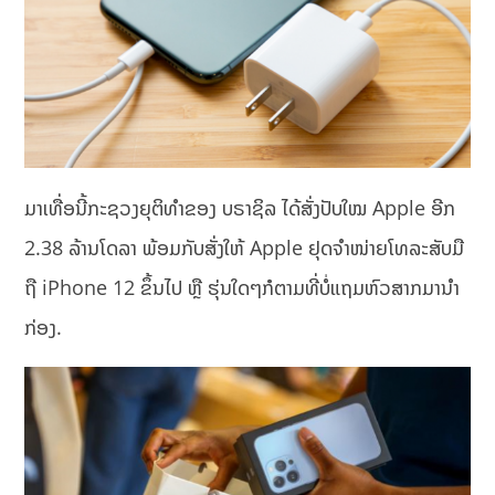
ມາເທື່ອນີ້ກະຊວງຍຸຕິທຳຂອງ ບຣາຊິລ ໄດ້ສັ່ງປັບໃໝ Apple ອີກ
2.38 ລ້ານໂດລາ ພ້ອມກັບສັ່ງໃຫ້ Apple ຢຸດຈຳໜ່າຍໂທລະສັບມື
ຖື iPhone 12 ຂຶ້ນໄປ ຫຼື ຮຸ່ນໃດໆກໍຕາມທີ່ບໍ່ແຖມຫົວສາກມານຳ
ກ່ອງ.