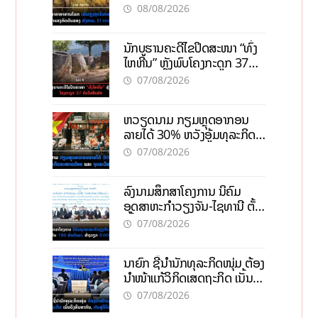
ກົດດັນຂອງສົງຄາມ, El nino
08/08/2026
ນັກບູຮານຄະດີໄຂປິດສະໜາ “ທົ່ງ
ໄຫຫີນ” ຫຼັງພົບໂຄງກະດູກ 37
ຄົນໃນຫີນຍັກ
07/08/2026
ຫວຽດນາມ ກຽມຫຼຸດອາກອນ
ລາຍໄດ້ 30% ຫວັງອູ້ມທຸລະກິດ
ຂະໜາດນ້ອຍ ແລະ ຈຸນລະ
07/08/2026
ວິສາຫະກິດ
ລົງນາມສຶກສາໂຄງການ ນິຄົມ
ອຸດສາຫະກຳວຽງຈັນ-ໄຊທານີ ຕັ້ງ
ເປົ້າດຶງທຶນ 150 ລ້ານໂດລາ, ສ້າງ
07/08/2026
ວຽກ 5.000 ຕຳແໜ່ງ
ນາຍົກ ຊີ້ນຳນັກທຸລະກິດໜຸ່ມ ຕ້ອງ
ນຳໜ້າແກ້ວິກິດເສດຖະກິດ ເນັ້ນດຶງ
ທຶນສາກົນ, ຫັນສູ່ດິຈິຕອນ
07/08/2026