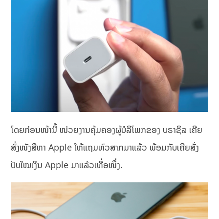
ໂດຍກ່ອນໜ້ານີ້ ໜ່ວຍງານຄຸ້ມຄອງຜູ້ບໍລິໂພກຂອງ ບຣາຊິລ ເຄີຍ
ສົ່ງໜັງສືຫາ Apple ໃຫ້ແຖມຫົວສາກມາແລ້ວ ພ້ອມກັບເຄີຍສັ່ງ
ປັບໃໝເງິນ Apple ມາແລ້ວເທື່ອໜຶ່ງ.