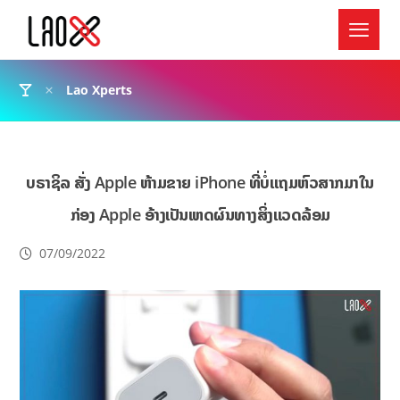
Lao Xperts
ບຣາຊິລ ສັ່ງ Apple ຫ້າມຂາຍ iPhone ທີ່ບໍ່ແຖມຫົວສາກມາໃນ
ກ່ອງ Apple ອ້າງເປັນເຫດຜົນທາງສິ່ງແວດລ້ອມ
07/09/2022