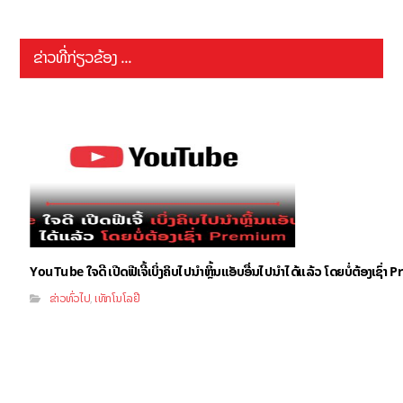
ຂ່າວທີ່ກ່ຽວຂ້ອງ ...
YouTube ໃຈດີ ເປີດຟີເຈີ້ເບິ່ງຄິບໄປນຳຫຼິ້ນແອັບອື່ນໄປນຳໄດ້ແລ້ວ ໂດຍບໍ່ຕ້ອງເຊົ່
ຂ່າວທົ່ວໄປ
ເທັກໂນໂລຢີ
,