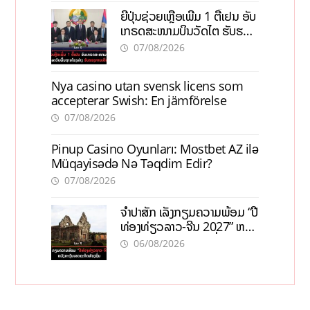
ຍີ່ປຸ່ນຊ່ວຍເຫຼືອເພີ່ມ 1 ຕື້ເຢນ ອັບ
ເກຣດສະໜາມບິນວັດໄຕ ຮັບຮອງ
ການເຕີບໂຕ
07/08/2026
Nya casino utan svensk licens som
accepterar Swish: En jämförelse
07/08/2026
Pinup Casino Oyunları: Mostbet AZ ilə
Müqayisədə Nə Təqdim Edir?
07/08/2026
ຈຳປາສັກ ເລັ່ງກຽມຄວາມພ້ອມ “ປີ
ທ່ອງທ່ຽວລາວ-ຈີນ 2027” ຫວັງ
ກະຕຸ້ນເສດຖະກິດທ້ອງຖິ່ນ
06/08/2026