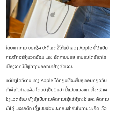
ໂດຍທາງການ ບຣາຊິລ ປະຕິເສດຂໍ້ໂຕ້ແຍ້ງຂອງ Apple ທີ່ວ່າເປັນ
ການຮັກສາສິ່ງແວດລ້ອມ ແລະ ລົດການປ່ອຍ ຄາບອນໄດອັອກໄຊ
ເນື່ອງຈາກບໍ່ມີຫຼັກຖານອອກມາຢ່າງຊັດເຈນ.
ແຕ່ຢ່າງໃດກໍຕາມ ທາງ Apple ໄດ້ກຽມທີ່ຈະຍື່ນອຸທອນກ່ຽວກັບ
ຄຳສັ່ງດັ່ງກ່າວແລ້ວ ໂດຍຍັງຢືນຢັນວ່າ ນີ້ແມ່ນແນວທາງທີ່ຈະຮັກສາ
ສິ່ງແວດລ້ອມ ທັງຍັງເປັນການລົດການໃຊ້ແຮ່ສັງກະສີ ແລະ ລົດການ
ນຳໃຊ້ ພລາສຕິກ ເຊິ່ງເປັນສ່ວນປະກອບສຳຄັນໃນການຜະລິດ ຫົວ