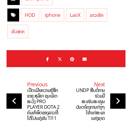
HOD
iphone
LaoX
ລາວເອັກ
ຫົວສາກ
Previous
Next
ເປີດເຜີຍຄວາມຮູ້ສຶກ
UNDP ສືບຕໍ່ການ
ຂອງ ສຸລິຍາ ຂຸມເພັດ
ຮ່ວມມື
ສະວົງ PRO
ສະໜັບສະໜູນ
PLAYER DOTA 2
ບັນດາໂຄງການຕ່າງໆ
ຄົນທໍາອິດຂອງລາວທີ່
ໃຫ້ແກ່ສະພາ
ໄດ້ໄປແຂ່ງຂັນ TI11
ແຫ່ງຊາດ