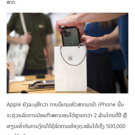
ສາກ.
Apple ຍັງລະບຸອີກວ່າ ການບໍ່ແຖມຫົວສາກມານຳ iPhone ນັ້ນ
ຈະຊ່ວຍລົດການປ່ອຍກ໊າສຄາບອນໄດ້ຫຼາຍກວ່າ 2 ລ້ານໂຕນຕໍ່ປີ ຫຼື
ທຽບເທົ່າກັບການງົດນຳໃຊ້ລົດຕາມທ້ອງຖະໜົນໄດ້ເຖິງ 500,000