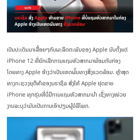
ເປັນປະເດັນມາເລື້ອຍໆກັບຜະລິດຕະພັນຂອງ Apple ນັບຕັ້ງແຕ່
iPhone 12 ທີ່ຍົກເລີກການແຖມຫົວສາກມາພ້ອມກັບກ່ອງ
ໂດຍທາງ Apple ອ້າງວ່າເປັນເຫດຜົົນທາງສິ່ງແວດລ້ອມ. ຫຼ້າສຸດ
ທາງກະຊວງຍຸຕິທຳຂອງບຣາຊິລ ສັ່ງໃຫ້ Apple ຢຸດຂາຍ
iPhone ທຸກຮຸ່ນທີ່ບໍ່ມີການແຖມຫົວສາກມານຳ ເຊິ່ງທາງໜ່ວຍ
ງານລະບຸວ່າມັນເປັນການເອົາປຽບຜູ້ບໍລິໂພກ.