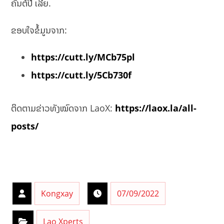
ຄັນຕໍ່ປີ ເລີຍ.
ຂອບໃຈຂໍ້ມູນຈາກ:
https://cutt.ly/MCb75pl
https://cutt.ly/5Cb730f
ຕິດຕາມຂ່າວທັງໝົດຈາກ LaoX:
https://laox.la/all-
posts/
Kongxay
07/09/2022
Lao Xperts