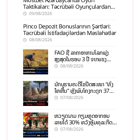
Mostbet Azərbaycanda Oyun
Taktikaları: Təcrübəli Oyunçulardan
İpuçları
09/08/2026
Pinco Depozit Bonuslarının Şərtləri:
Təcrübəli İstifadəçilərdən Məsləhətlər
08/08/2026
FAO ຊີ້ ລາຄາອາຫານໂລກພຸ່ງ
ສູງສຸດໃນຮອບ 3 ປີ ຈາກແຮງ
ກົດດັນຂອງສົງຄາມ, El nino
08/08/2026
ນັກບູຮານຄະດີໄຂປິດສະໜາ “ທົ່ງ
ໄຫຫີນ” ຫຼັງພົບໂຄງກະດູກ 37
ຄົນໃນຫີນຍັກ
07/08/2026
ຫວຽດນາມ ກຽມຫຼຸດອາກອນ
ລາຍໄດ້ 30% ຫວັງອູ້ມທຸລະກິດ
ຂະໜາດນ້ອຍ ແລະ ຈຸນລະ
07/08/2026
ວິສາຫະກິດ