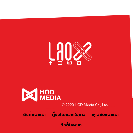
© 2020 HOD Media Co., Ltd.
ຕິດຕໍ່ພວກເຮົາ
ເງື່ອນໄຂການນຳໃຊ້ຂ່າວ
ກ່ຽວກັບພວກເຮົາ
ຕິດຕໍ່ໂຄສະນາ