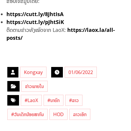
ຂອບໃຈຂໍ້ມູນໂດຍ:
https://cutt.ly/8JhtIsA
https://cutt.ly/pJhtSiK
ຕິດຕາມຂ່າວທັງໝົດຈາກ LaoX:
https://laox.la/all-
posts/
Kongxay
01/06/2022
ຂ່າວພາຍໃນ
#LaoX
#ນາຍົກ
#ລາວ
#ວັນເດັກນ້ອຍສາກົນ
HOD
ລາວເອັກ