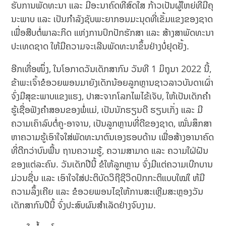
ຮັບການພັດທະນາ ແລະ ມີອະນາຄົດທີ່ສົດໃສ ກ້າວເປັນຜູ້ໃຫຍ່ທີ່ມີຄຸ
ນະພາບ ແລະ ເປັນກຳລັງຊັບພະຍາກອນມະນຸດທີ່ເຂັ້ມແຂງຂອງຊາດ
ເພື່ອສືບຕໍ່ພາລະກິດ ແຫ່ງການປົກປັກຮັກສາ ແລະ ສ້າງສາພັດທະນາ
ປະເທດຊາດ ໃຫ້ມີຄວາມຈະເລີນພັດທະນາຂຶ້ນຢ່າງບໍ່ຢຸດຢັ້ງ.
ອີກເທື່ອໜຶ່ງ, ໃນໂອກາດວັນເດັກສາກົນ ວັນທີ 1 ມິຖຸນາ 2022 ນີ້,
ຂ້າພະເຈົ້າຂໍອວຍພອນມາຍັງເດັກນ້ອຍລູກຫຼານຊາວລາວບັນດາເຜົ່າ
ຈົ່ງມີສຸຂະພາບແຂງແຮງ, ປາສະຈາກໂລກໄພໄຂ້ເຈັບ, ໃຫ້ເປັນເດັກຄຳ
ຮູ້ເຊື່ອຟັງຄຳສອນຂອງພໍ່ແມ່, ເປັນນັກຮຽນດີ ຮຽນເກັ່ງ ແລະ ມີ
ຄວາມເຄົາລົບຕໍ່ຄູ-ອາຈານ, ເປັນລູກຫຼານທີ່ດີຂອງຊາດ, ໝັ່ນສຶກສາ
ຫາຄວາມຮູ້ເອົາໃຈໃສ່ພັດທະນາຕົນເອງຮອບດ້ານ ເພື່ອສ້າງອານາຄົດ
ທີ່ດີກວ່າບົນພື້ນ ຖານຄວາມຮູ້, ຄວາມສາມາດ ແລະ ຄວາມໃຝ່ຝັນ
ຂອງແຕ່ລະຄົນ. ວັນເດັກປີນີ້ ຂໍໃຫ້ລູກຫຼານ ຈົ່ງມີແຕ່ຄວາມເບີກບານ
ມ່ວນຊື່ນ ແລະ ເອົາໃຈໃສ່ປະຕິບັດວິຖີຊີວິດປົກກະຕິແບບໃໝ່ໃ ຫ້ມີ
ຄວາມລຶ້ງເຄີຍ ແລະ ຂໍອວຍພອນໄຊໃຫ້ການສະເຫຼີມສະຫຼອງວັນ
ເດັກສາກົນປີນີ້ ຈົ່ງປະສົບຜົນສຳເລັດຢ່າງຈົບງາມ.