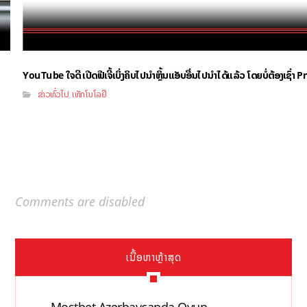
YouTube ໃຈດີ ເປີດຟີເຈີ້ເບິ່ງຄິບໄປນຳຫຼິ້ນແອັບອື່ນໄປນຳໄດ້ແລ້ວ ໂດຍບໍ່ຕ້ອງເຊົ່
ຂ່າວທົ່ວໄປ
ເທັກໂນໂລຢີ
,
Comments are disabled
ເນື້ອຫາຫຼ້າສຸດ