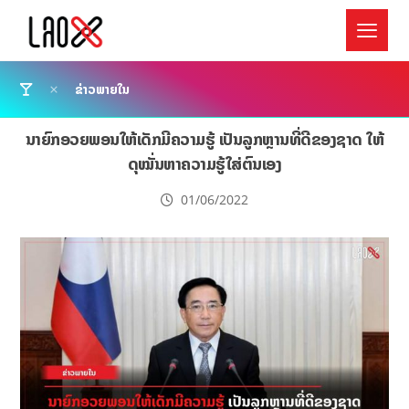
ຂ່າວພາຍໃນ
ນາຍົກອວຍພອນໃຫ້ເດັກມີຄວາມຮູ້ ເປັນລູກຫຼານທີ່ດີຂອງຊາດ ໃຫ້
ດຸໝັ່ນຫາຄວາມຮູ້ໃສ່ຕົນເອງ
01/06/2022