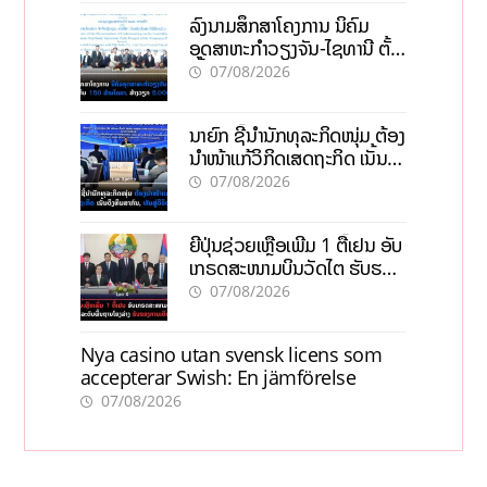
ລົງນາມສຶກສາໂຄງການ ນິຄົມ
ອຸດສາຫະກຳວຽງຈັນ-ໄຊທານີ ຕັ້ງ
ເປົ້າດຶງທຶນ 150 ລ້ານໂດລາ, ສ້າງ
07/08/2026
ວຽກ 5.000 ຕຳແໜ່ງ
ນາຍົກ ຊີ້ນຳນັກທຸລະກິດໜຸ່ມ ຕ້ອງ
ນຳໜ້າແກ້ວິກິດເສດຖະກິດ ເນັ້ນດຶງ
ທຶນສາກົນ, ຫັນສູ່ດິຈິຕອນ
07/08/2026
ຍີ່ປຸ່ນຊ່ວຍເຫຼືອເພີ່ມ 1 ຕື້ເຢນ ອັບ
ເກຣດສະໜາມບິນວັດໄຕ ຮັບຮອງ
ການເຕີບໂຕ
07/08/2026
Nya casino utan svensk licens som
accepterar Swish: En jämförelse
07/08/2026