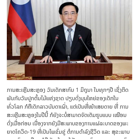
ການສະເຫຼີມສະຫຼອງ ວັນເດັກສາກົນ 1 ມິຖຸນາ ໃນທຸກໆປີ ເຊິ່ງຕິດ
ພັນກັບວັນປູກຕົ້ນໄມ້ແຫ່ງຊາດ ປຽບດັ່ງບຸນໃຫຍ່ຂອງເດັກໃນ
ທົ່ວໂລກ ກໍຄືເດັກລາວບັນດາເຜົ່າ, ແຕ່ເປັນທີ່ໜ້າເສຍດາຍ ທີ່ ການ
ສະເຫຼີມສະຫຼອງໃນປີນີ້ ກໍຍັງຈະບໍ່ສາມາດຈັດເຕັມຮູບແບບ ເໝືອນ
ດັ່ງເມື່ອກ່ອນ ເນື່ອງຈາກຍັງມີສະພາບຂອງການແຜ່ລະບາດຂອງພະ
ຍາດໂຄວິດ-19 ທີ່ເປັນໄພຂົ່ມຂູ່ ຕໍ່ການດໍາລົງຊີວິດ ແລະ ສຸຂະພາບ