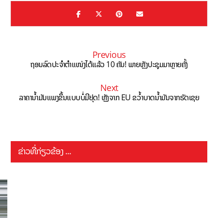
Previous
ຖອນລົດປະຈຳຕຳແໜ່ງໄດ້ແລ້ວ 10 ຄັນ! ພາຍຫຼັງປະຊຸມມາຫຼາຍຄັ້ງ
Next
ລາຄານ້ຳມັນແພງຂຶ້ນແບບບໍ່ມີຢຸດ! ຫຼັງຈາກ EU ຂວ້ຳບາດນ້ຳມັນຈາກຣັດເຊຍ
ຂ່າວທີ່ກ່ຽວຂ້ອງ ...