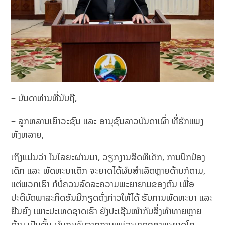
– ບັນດາທ່ານທີ່ນັບຖື,
– ລູກຫລານເຍົາວະຊົນ ແລະ ອານຸຊົນລາວບັນດາເຜົ່າ ທີ່ຮັກແພງ
ທັງຫລາຍ,
ເຖິງແມ່ນວ່າ ໃນໄລຍະຜ່ານມາ, ວຽກງານສິດທິເດັກ, ການປົກປ້ອງ
ເດັກ ແລະ ພັດທະນາເດັກ ຈະຍາດໄດ້ຜົນສໍາເລັດຫຼາຍດ້ານກໍຕາມ,
ແຕ່ພວກເຮົາ ກໍບໍ່ຄວນລົດລະຄວາມພະຍາຍາມຂອງຕົນ ເພື່ອ
ປະຕິບັດພາລະກິດອັນມີກຽດດັ່ງກ່າວໃຫ້ໄດ້ ຮັບການພັດທະນາ ແລະ
ຍືນຍົງ ເພາະປະເທດຊາດເຮົາ ຍັງປະເຊີນໜ້າກັບສິ່ງທ້າທາຍຫຼາຍ
ດ້ານ ເປັນຕົ້ນ ຜົນກະທົບຈາກການແພ່ລະບາດຂອງພະຍາດໂຄ