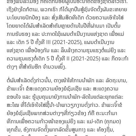
ຂອງພົນລະເມືອງ ກໍຄືເດັກນ້ອຍຜູ້ເປັນອະນາຄົດຂອງຊາດລາວເຮົາ.
ເຖິງຢ່າງໃດກໍຕາມ, ພວກເຮົາ ກໍໄດ້ບຸກບືນສູ້ຊົນຈັດຕັ້ງຜັນຂະຫຍາຍ
ນະໂຍບາຍປົກປ້ອງ ແລະ ສົ່ງເສີມສິດທິເດັກ ດ້ວຍຄວາມເອົາໃຈໃສ່
ໂດຍຍາດໄດ້ຜົນສໍາເລັດສໍາຄັນຫຼາຍດ້ານໃນປີທີ່ຜ່ານມາ ເປັນຕົ້ນ
ການຮັບຮອງ ແລະ ປະກາດໃຊ້ແຜນດຳເນີນງານແຫ່ງຊາດ ເພື່ອແມ່
ແລະ ເດັກ 5 ປີ ຄັ້ງທີ III (2021-2025), ແຜນດໍາເນີນງານ
ແຫ່ງຊາດ ເພື່ອປ້ອງກັນ ແລະ ລຶບລ້າງຄວາມຮຸນແຮງຕໍ່ແມ່ຍິງ ແລະ
ຄວາມຮຸນແຮງຕໍ່ເດັກ 5 ປີ ຄັ້ງທີ II (2021-2025) ແລະ ກິດຈະກໍາ
ຕ່າງໆ ທີ່ສໍາຄັນອີກ ຈໍານວນໜຶ່ງ.
ຕໍ່ຜົນສໍາເລັດດັ່ງກ່າວນັ້ນ, ຕາງໜ້າໃຫ້ການນໍາພັກ ແລະ ລັດຖະບານ,
ຂ້າພະເຈົ້າ ຂໍສະແດງຄວາມຍ້ອງຍໍຊົມເຊີຍ ແລະ ສະແດງຄວາມ
ຂອບໃຈ ແລະ ຮູ້ບຸນຄຸນມາຍັງການນຳພັກ-ລັດໃນແຕ່ລະຍຸກແຕ່ລະ
ສະໄໝ ທີ່ໄດ້ເອົາໃຈໃສ່ຊີ້ນຳ-ນຳພາວຽກງານດັ່ງກ່າວ. ຂ້າພະເຈົ້າຂໍ
ຍ້ອງຍໍຊົມເຊີຍພາກສ່ວນຕ່າງໆທີ່ກ່ຽວຂ້ອງ ກໍຄື ຄະນະກໍາມາ
ທິການເພື່ອຄວາມກ້າວໜ້າຂອງແມ່ຍິງ ແລະ ແມ່-ເດັກ (ຄກມດ)
ທຸກຂັ້ນ, ອົງການຈັດຕັັ້ງພາກລັດຂັັ້ນສູນກາງ ແລະ ທ້ອງຖິ່່ນ,