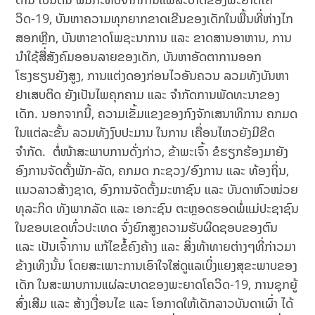
ວິດ-19, ບັນຫາຄວາມທຸກຍາກຂາດເຂີນຂອງເດັກໃນພື້ນທີ່ຫ່າງໄກ
ສອກຫຼີກ, ບັນຫາຂາດໂພຊະນາການ ແລະ ຂາດສານອາຫານ, ການ
ນໍາໃຊ້ສື່ສັງຄົມອອນລາຍຂອງເດັກ, ບັນຫາອັດຕາການອອກ
ໂຮງຮຽນຍັງສູງ, ການແຕ່ງດອງກ່ອນໄວອັນຄວນ ລວມທັງບັນຫາ
ຢາເສບຕິດ ຍັງເປັນໄພຄຸກຄາມ ແລະ ຈໍາກັດການພັດທະນາຂອງ
ເດັກ. ນອກຈາກນີ້, ຄວາມເຂັ້ມແຂງຂອງກົງຈັກເສນາທິການ ຄກມດ
ໃນແຕ່ລະຂັ້ນ ລວມທັງງົບປະມານ ໃນການ ເຄື່ອນໄຫວຍັງມີຂີດ
ຈຳກັດ. ຕໍ່ໜ້າສະພາບການດັ່ງກ່າວ, ຂ້າພະເຈົ້າ ຂໍຮຽກຮ້ອງມາຍັງ
ອົງການຈັດຕັ້ງພັກ-ລັດ, ຄກມດ ກະຊວງ/ອົງການ ແລະ ທ້ອງຖິ່ນ,
ແນວລາວສ້າງຊາດ, ອົງການຈັດຕັ້ງມະຫາຊົນ ແລະ ບັນດາຫົວໜ່ວຍ
ທຸລະກິດ ທັງພາກລັດ ແລະ ເອກະຊົນ ຕະຫຼອດຮອດພໍ່ແມ່ປະຊາຊົນ
ໃນຂອບເຂດທົ່ວປະເທດ ຈົ່ງຍົກສູງຄວາມຮັບຜິດຊອບຂອງຕົນ
ແລະ ເປັນເຈົ້າການ ແກ້ໄຂຂໍ້ຄົງຄ້າງ ແລະ ສິ່ງທ້າທາຍຕ່າງໆທີ່ກ່າວມາ
ຂ້າງເທິງນັ້ນ ໂດຍສະເພາະການເອົາໃຈໃສ່ດູແລເບິ່ງແຍງສຸຂະພາບຂອງ
ເດັກ ໃນສະພາບການແຜ່ລະບາດຂອງພະຍາດໂຄວິດ-19, ການຊຸກຍູ້
ສົ່ງເສີມ ແລະ ສ້າງເງື່ອນໄຂ ແລະ ໂອກາດໃຫ້ເດັກລາວບັນດາເຜົ່າ ໄດ້