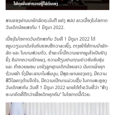
ສານຂອງທ່ານນາຍົກລັດຖະມົນຕີ ແຫ່ງ ສປປ ລາວເນື່ອງໃນໂອກາດ
ວັນເດັກນ້ອຍສາກົນ 1 ມິຖຸນາ 2022.
ເນື່ອງໃນໂອກາດວັນເດັກສາກົນ ວັນທີ 1 ມິຖຸນາ 2022 ໄດ້
ໝູນວຽນມາບັນຈົບຄົບຮອບອີກວາລະໜຶ່ງ, ຕາງໜ້າໃຫ້ການນຳພັກ-
ລັດ ແລະ ໃນນາມສ່ວນຕົວ, ຂ້າພະເຈົ້າມີຄວາມພາກພູມໃຈເປັນຢ່າງ
ຍິ່ງ ຂໍຝາກຄວາມຮັກແພງ, ຄວາມຢ້ຽມຢາມຖາມຂ່າວອັນອົບອຸ່ນ
ແລະ ຄໍາອວຍພອນ ມາຍັງລູກຫຼານເດັກນ້ອຍລາວ ບັນດາເຜົ່າທຸກ
ຖ້ວນໜ້າ ຈົ່ງມີພະລານາໄມສົມບູນ, ມີສຸຂະພາບແຂງແຮງ, ມີຄວາມ
ສີວິໄລທາງດ້ານຈິດໃຈ, ມີຄວາມເບີກບານມ່ວນຊື່ນ ໃນການສະຫຼອງ
ວັນເດັກສາກົນ ວັນທີ 1 ມິຖຸນາ 2022 ພາຍໃຕ້ຄໍາຂວັນທີ່ວ່າ “ສ້າງ
ອະນາຄົດທີ່ດີກວ່າເພື່ອເດັກທຸກຄົນ” ໃນໂອກາດນີ້ດ້ວຍ.