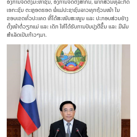
ອົງການຈັດຕັ້ງມະຫາຊົນ, ອົງການຈັດຕັ້ງສາກົນ, ພາກສ່ວນທຸລະກິດ
ເອກະຊົນ ຕະຫຼອດຮອດ ພໍ່ແມ່ປະຊາຊົນລາວທຸກຖ້ວນໜ້າ ໃນ
ຂອບເຂດທົ່ວປະເທດ ທີ່ໄດ້ສະໜັບສະໜູນ ແລະ ປະກອບສ່ວນຢ່າງ
ຕັ້ງໜ້າຕໍ່ວຽກແມ່ ແລະ ເດັກ ໃຫ້ໄດ້ຮັບການປັບປຸງດີຂຶ້ນ ແລະ ມີຜົນ
ສໍາເລັດເປັນກ້າວໆມາ.