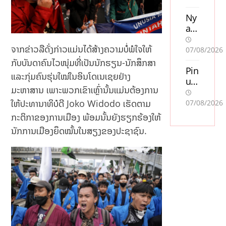
Ny
a
cas
ຈາກຂ່າວລືດັ່ງກ່າວແມ່ນໄດ້ສ້າງຄວາມບໍ່ພໍໃຈໃຫ້
ino
07/08/2026
uta
ກັບບັນດາຄົນໄວໜຸ່ມທີ່ເປັນນັກຮຽນ-ນັກສຶກສາ
n
Pin
ແລະກຸ່ມຄົນຮຸ່ນໃໝ່ໃນອິນໂດເນເຊຍຢ່າງ
sve
up
ມະຫາສານ ເພາະພວກເຂົາເຫຼົ່ານັ້ນແມ່ນຕ້ອງການ
ns
Ca
k
sin
ໃຫ້ປະທານາທິບໍດີ Joko Widodo ເຮັດຕາມ
07/08/2026
lic
o
ກະຕິກາຂອງການເມືອງ ພ້ອມນັ້ນຍັງຮຽກຮ້ອງໃຫ້
en
Oy
ນັກການເມືອງຍຶດໝັ້ນໃນສຽງຂອງປະຊາຊົນ.
s
unl
so
arı:
m
Mo
acc
stb
ept
et
era
AZ
r
ilə
Sw
Mü
ish
qa