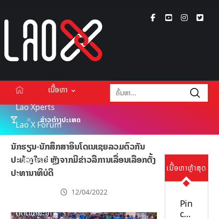
ເນື້ອຫາ
Lao Xperts
ຂ່າວຕ່າງປະເທດ
Lao X Forum
ວິດີໂອ
ນັກຮຽນ-ນັກສຶກສາອິນໂດເນເຊຍລວມຕົວກັນ
ປະທ້ວງໃຫຍ່ ຫຼັງຈາກມີຂ່າວລືການເລື່ອນເລືອກຕັ້ງ
Podcasts
ເນື້ອຫາຫຼ້າສຸດ
ປະທານາທິບໍດີ
Events
12/04/2022
ກ່ຽວກັບ
Pin
ຕິດຕໍ່ໂຄສະນາ
co