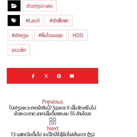
ຂ່າວຕ່າງປະເທດ
#LaoX
#ນັກສຶກສາ
#ນັກຮຽນ
#ອິນໂດເນເຊຍ
HOD
ລາວເອັກ
Previous
ໄປທ່ຽວອະວະກາດນຳກັນບໍ່? Space X ເລີ່ມຈັດທຣິບໄປ
ທົວອະວະກາດ ລາຄາເລີ່ມຕົ້ນຮອບລະ 55 ລ້ານໂດລາ
Next
13 ເມສາເປັນຕົ້ນໄປ ຈະເປີດນຳໃຊ້ລົດໄຟທຳມະດາ ຖ້ຽວ