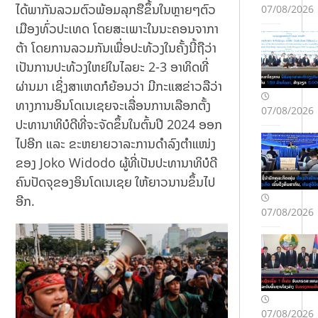
Mə
ໄດ້ພາກັນລວມຕົວພ້ອມລຸກຮືຂຶ້ນໃນຫຼາຍໆຕົວ
07/08/2026
slə
ເມືອງທົ່ວປະເທດ ໂດຍສະເພາະໃນນະຄອນຈາກາ
hət
lər
ຕ້າ ໂດຍການລວມກັນເພື່ອປະທ້ວງໃນຄັ້ງນີ້ຖືວ່າ
ເປັນການປະທ້ວງໃຫຍ່ໃນໄລຍະ 2-3 ອາທິດທີ່
ຜ່ານມາ ເຊິ່ງສາເຫດກໍຍ້ອນວ່າ ມີກະແສຂ່າວລືວ່າ
ທາງການອິນໂດເນເຊຍຈະເລື່ອນການເລືອກຕັ້ງ
07/08/2026
ປະທານາທິບໍດີທີ່ຈະຈັດຂຶ້ນໃນຕົ້ນປີ 2024 ອອກ
ໄປອີກ ແລະ ຂະຫຍາຍວາລະການດໍາລົງຕຳແໜ່ງ
ຂອງ Joko Widodo ຜູ້ທີ່ເປັນປະທານາທິບໍດີ
ຄົນປັດຈຸຂອງອິນໂດເນເຊຍ ໃຫ້ຍາວນານຂຶ້ນໄປ
ອີກ.
07/08/2026
07/08/2026