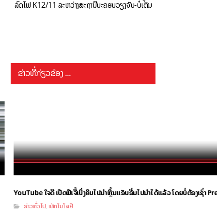
ລົດໄຟ K12/11 ລະຫວ່າງສະຖານີນະຄອນວຽງຈັນ-ບໍ່ເຕັນ
ຂ່າວທີ່ກ່ຽວຂ້ອງ ...
YouTube ໃຈດີ ເປີດຟີເຈີ້ເບິ່ງຄິບໄປນຳຫຼິ້ນແອັບອື່ນໄປນຳໄດ້ແລ້ວ ໂດຍບໍ່ຕ້ອງເຊົ່າ
ຂ່າວທົ່ວໄປ
ເທັກໂນໂລຢີ
,