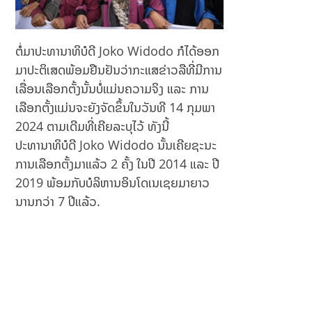
:
yis
En
əd
jä
ə
mf
Nə
ຕໍ່ມາປະທານາທິບໍດີ Joko Widodo ກໍໄດ້ອອກ
öre
Tə
ມາປະຕິເສດພ້ອມຢືນຢັນວ່າກະແສຂ່າວລືທີ່ມີການ
lse
qdi
ເລື່ອນເລືອກຕັ້ງນັ້ນບໍ່ແມ່ນຄວາມຈິງ ແລະ ການ
m
ເລືອກຕັ້ງແມ່ນຈະຍັງຈັດຂຶ້ນໃນວັນທີ 14 ກຸມພາ
Edi
r?
2024 ຕາມເດີມທີ່ເຄີຍລະບຸໄວ້ ທັງນີ້
ປະທານາທິບໍດີ Joko Widodo ນັ້ນເຄີຍຊະນະ
ການເລືອກຕັ້ງມາແລ້ວ 2 ຄັ້ງ ໃນປີ 2014 ແລະ ປີ
2019 ພ້ອມກັບບໍລິຫານອິນໂດເນເຊຍມາຍາວ
ນານກວ່າ 7 ປີແລ້ວ.