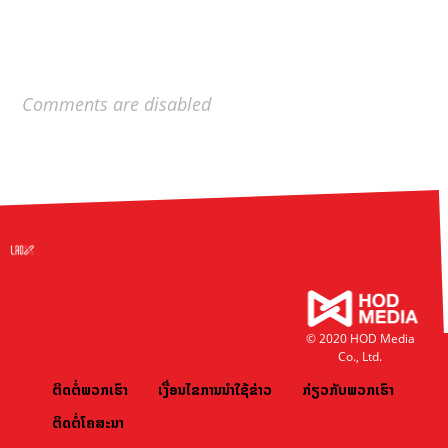
Comments are disabled
© 2020 HOD Media
Co., Ltd.
ຕິດຕໍ່ພວກເຮົາ
ເງື່ອນໄຂການນຳໃຊ້ຂ່າວ
ກ່ຽວກັບພວກເຮົາ
ຕິດຕໍ່ໂຄສະນາ