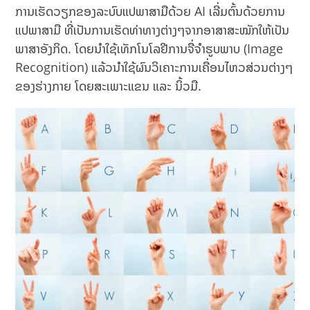
ການເຮັດວຽກຂອງລະບົບແປພາສາມືດ້ວຍ AI ເລີ່ມຕົ້ນດ້ວຍການ
ແປພາສາມື ທີ່ເປັນການເຮັດທ່າທາງຕ່າງໆຈາກອາສາສະໝັກໃຫ້ເປັນ
ພາສາອັງກິດ. ໂດຍນຳໃຊ້ເທັກໂນໂລຢີການຈື່ຈຳຮູບພາບ (Image
Recognition) ແລ້ວນຳໃຊ້ຜົນວິເຄາະການເຄື່ອນໄຫວສ່ວນຕ່າງໆ
ຂອງຮ່າງກາຍ ໂດຍສະເພາະແຂນ ແລະ ນິ້ວມື.