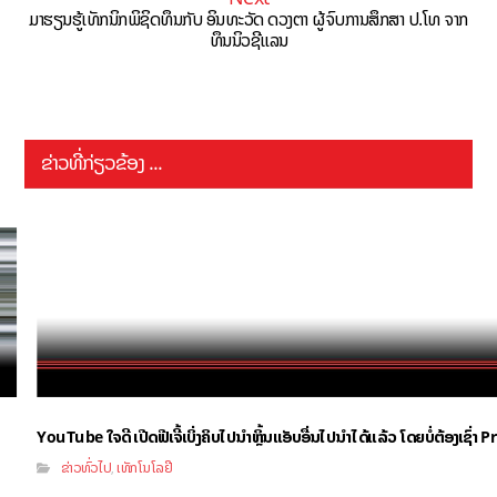
ມາຮຽນຮູ້ເທັກນິກພິຊິດທຶນກັບ ອິນທະວັດ ດວງຕາ ຜູ້ຈົບການສຶກສາ ປ.ໂທ ຈາກ
ທຶນນິວຊີແລນ
ຂ່າວທີ່ກ່ຽວຂ້ອງ ...
YouTube ໃຈດີ ເປີດຟີເຈີ້ເບິ່ງຄິບໄປນຳຫຼິ້ນແອັບອື່ນໄປນຳໄດ້ແລ້ວ ໂດຍບໍ່ຕ້ອງເຊົ່
ຂ່າວທົ່ວໄປ
ເທັກໂນໂລຢີ
,