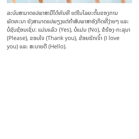
ລະບົບສາມາດແປພາສາມືໄດ້ທັນທີ ແຕ່ໃນໄລຍະຕົ້ນຂອງການ
ພັດທະນາ ຍັງສາມາດແປພຽງແຕ່ຄໍາສັບພາສາອັງກິດທີ່ງ່າຍໆ ແລະ
ບໍ່ຊັບຊ້ອນເຊັ່ນ: ແມ່ນແລ້ວ (Yes), ບໍ່ແມ່ນ (No), ຂໍຮ້ອງ-ກະລຸນາ
(Please), ຂອບໃຈ (Thank you), ຂ້ອຍຮັກເຈົ້າ (I love
you) ແລະ ສະບາຍດີ (Hello).