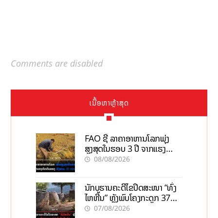
Comments are disabled
ເນື້ອຫາຫຼ້າສຸດ
FAO ຊີ້ ລາຄາອາຫານໂລກພຸ່ງ
ສູງສຸດໃນຮອບ 3 ປີ ຈາກແຮງ
ກົດດັນຂອງສົງຄາມ, El nino
08/08/2026
ນັກບູຮານຄະດີໄຂປິດສະໜາ “ທົ່ງ
ໄຫຫີນ” ຫຼັງພົບໂຄງກະດູກ 37
ຄົນໃນຫີນຍັກ
07/08/2026