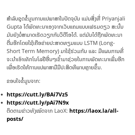
ສໍາລັບຊຸດຂໍ້ມູນການແປພາສາໃນປັດຈຸບັນ ແມ່ນສິ່ງທີ່ Priyanjali
Gupta ໄດ້ພັດທະນາເອງຈາກເວັບແຄມແບບເຟຣມດຽວ ສະນັ້ນ
ມັນຍັງບໍ່ສາມາດເຮັດວຽກກັບວິດີໂອໄດ້. ແຕ່ມັນໄດ້ຖືກພັດທະນາ
ຕື່ມອີກໂດຍໃຊ້ເຄືອຂ່າຍປະສາດທຽມແບບ LSTM (Long-
Short Term Memory) ມາໃຊ້ຮ່ວມກັນ ແລະ ມີແຜນການທີ່
ຈະນໍາເອົາເທັກໂນໂລຢີອື່ນໆເຂົ້າມາຊ່ວຍໃນການພັດທະນາເພີ່ມອີກ
ເພື່ອເຮັດໃຫ້ການແປພາສາມືມີປະສິດທິພາບຫຼາຍຂຶ້ນ.
ຂອບໃຈຂໍ້ມູນຈາກ:
https://cutt.ly/BAi7Vz5
https://cutt.ly/pAi7N9x
ຕິດຕາມຂ່າວທັງໝົດຈາກ LaoX:
https://laox.la/all-
posts/