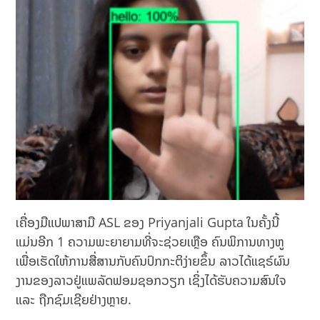
ເຄື່ອງມືແປພາສາມື ASL ຂອງ Priyanjali Gupta ໃນຄັ້ງນີ້
ແມ່ນອີກ 1 ຄວາມພະຍາຍາມທີ່ຈະຊ່ວຍເຫຼືອ ຄົນພິການທາງຫູ
ເພື່ອເຮັດໃຫ້ການສື່ສານກັບຄົນປົກກະຕິງ່າຍຂຶ້ນ ລາວໄດ້ແຊຣ໌ຜົນ
ງານຂອງລາວຢູ່ແພລັດຟອມຊອກວຽກ ເຊິ່ງໄດ້ຮັບຄວາມສົນໃຈ
ແລະ ຖືກຊົມເຊີຍຢ່າງຫຼາຍ.