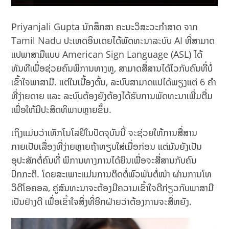
Priyanjali Gupta ນັກສຶກສາ ຄະນະວິສະວະກໍາສາດ ຈາກ
Tamil Nadu ປະເທດອິນເດຍໄດ້ພັດທະນາລະບົບ AI ທີ່ສາມາດ
ແປພາສາມືແບບ American Sign Language (ASL) ໄດ້
ທັນທີເພື່ອຊ່ວຍຄົນພິການທາງຫູ, ສາມາດສື່ສານໄດ້ໄວກັບຄົນທີ່ບໍ່
ເຂົ້າໃຈພາສາມື. ແຕ່ໃນເບື້ອງຕົ້ນ, ລະບົບສາມາດແປໄດ້ພຽງແຕ່ 6 ຄໍາ
ທີ່ງ່າຍດາຍ ແລະ ລະບົບຕ້ອງຍັງຕ້ອງໄດ້ຮັບການພັດທະນາເພີ່ມຕື່ມ
ເພື່ອໃຫ້ມີປະສິດທິພາບຫຼາຍຂຶ້ນ.
ເຖິງແມ່ນວ່າເທັກໂນໂລຢີໃນປັດຈຸບັນນີ້ ຈະຊ່ວຍໃຫ້ການສື່ສານ
ກາຍເປັນເລື່ອງທີ່ງ່າຍຫຼາຍຖ້າທຽບໃສ່ເມື່ອກ່ອນ ​ແຕ່​ມັນ​ຍັງ​ເປັນ​
ອຸປະສັກ​ຕໍ່​ຄົນ​ທີ່ ພິການ​ທາງ​ການໄດ້ຍິນເພື່ອຈະ​ສື່ສານ​ກັບ​ຄົນ​
ປົກກະຕິ. ໂດຍ​ສະ​ເພາະ​ແມ່ນ​ການ​ຕິດ​ຕໍ່​ພົວ​ພັນ​ຕໍ່​ໜ້າ ​ຜ່ານ​ການ​ໂທ​
ວິດີໂອຄອລ, ຄູ່ສົນທະນາຈະຕ້ອງມີຄວາມເຂົ້າໃຈດີກ່ຽວກັບພາສາມື
ເປັນຢ່າງດີ ເພື່ອເຂົ້າໃຈສິ່ງທີ່ອີກຝ່າຍວ່າຕ້ອງການຈະສື່ຫຍັງ.