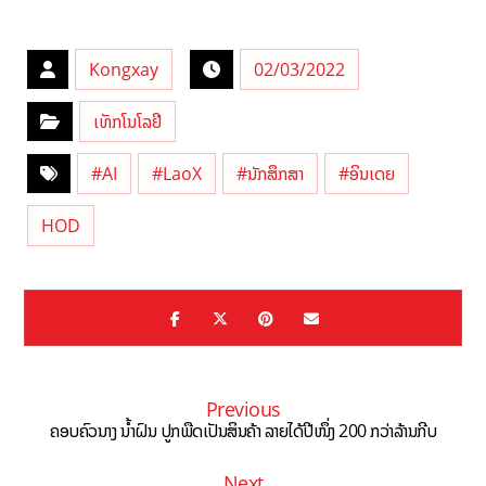
Kongxay
02/03/2022
ເທັກໂນໂລຢີ
#AI
#LaoX
#ນັກສຶກສາ
#ອິນເດຍ
HOD
Previous
ຄອບຄົວນາງ ນ້ຳຝົນ ປູກພືດເປັນສິນຄ້າ ລາຍໄດ້ປີໜຶ່ງ 200 ກວ່າລ້ານກີບ
Next