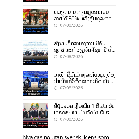
ຫວຽດນາມ ກຽມຫຼຸດອາກອນ
ລາຍໄດ້ 30% ຫວັງອູ້ມທຸລະກິດ
ຂະໜາດນ້ອຍ ແລະ ຈຸນລະ
07/08/2026
ວິສາຫະກິດ
ລົງນາມສຶກສາໂຄງການ ນິຄົມ
ອຸດສາຫະກຳວຽງຈັນ-ໄຊທານີ ຕັ້ງ
ເປົ້າດຶງທຶນ 150 ລ້ານໂດລາ, ສ້າງ
07/08/2026
ວຽກ 5.000 ຕຳແໜ່ງ
ນາຍົກ ຊີ້ນຳນັກທຸລະກິດໜຸ່ມ ຕ້ອງ
ນຳໜ້າແກ້ວິກິດເສດຖະກິດ ເນັ້ນດຶງ
ທຶນສາກົນ, ຫັນສູ່ດິຈິຕອນ
07/08/2026
ຍີ່ປຸ່ນຊ່ວຍເຫຼືອເພີ່ມ 1 ຕື້ເຢນ ອັບ
ເກຣດສະໜາມບິນວັດໄຕ ຮັບຮອງ
ການເຕີບໂຕ
07/08/2026
Nya casino utan svensk licens som