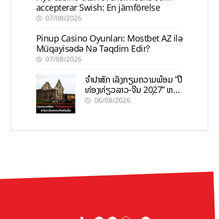
accepterar Swish: En jämförelse
07/08/2026
Pinup Casino Oyunları: Mostbet AZ ilə
Müqayisədə Nə Təqdim Edir?
07/08/2026
ຈຳປາສັກ ເລັ່ງກຽມຄວາມພ້ອມ “ປີ
ທ່ອງທ່ຽວລາວ-ຈີນ 2027” ຫວັງ
ກະຕຸ້ນເສດຖະກິດທ້ອງຖິ່ນ
06/08/2026