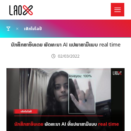
ເທັກໂນໂລຢີ
ນັກສຶກສາອິນເດຍ ພັດທະນາ AI ແປພາສາມືແບບ real time
02/03/2022