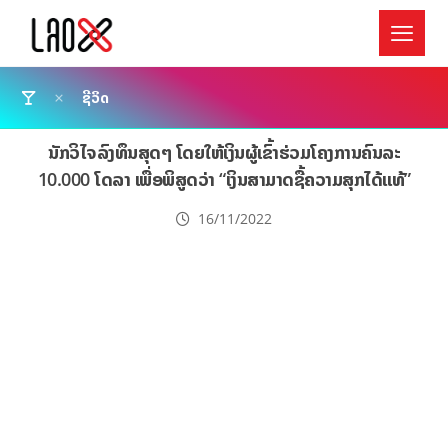
ຊີວິດ
ນັກວິໄຈລົງທຶນສຸດໆ ໂດຍໃຫ້ເງິນຜູ້ເຂົ້າຮ່ວມໂຄງການຄົນລະ
10.000 ໂດລາ ເພື່ອພິສູດວ່າ “ເງິນສາມາດຊື້ຄວາມສຸກໄດ້ແທ້”
16/11/2022