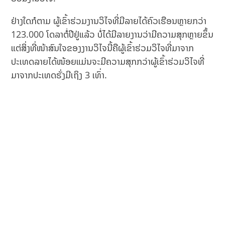
ຢ່າງໃດກໍຕາມ ຜູ້ເຂົ້າຮ່ວມງານວິໄຈທີ່ມີລາຍໄດ້ຄົວເຮືອນຫຼາຍກວ່າ
123.000 ໂດລາຕໍ່ປີຢູ່ແລ້ວ ບໍ່ໄດ້ມີລາຍງານວ່າມີຄວາມສຸກຫຼາຍຂຶ້ນ
ແຕ່ສິ່ງທີ່ໜ້າສົນໃຈຂອງງານວິໄຈນີ້ຄືຜູ້ເຂົ້າຮ່ວມວິໄຈທີ່ມາຈາກ
ປະເທດລາຍໄດ້ໜ້ອຍແມ່ນຈະມີຄວາມສຸກກວ່າຜູ້ເຂົ້າຮ່ວມວິໄຈທີ່
ມາຈາກປະເທດຮັ່ງມີເຖິງ 3 ເທົ່າ.