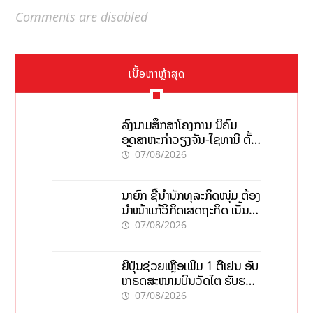
Comments are disabled
ເນື້ອຫາຫຼ້າສຸດ
ລົງນາມສຶກສາໂຄງການ ນິຄົມ
ອຸດສາຫະກຳວຽງຈັນ-ໄຊທານີ ຕັ້ງ
ເປົ້າດຶງທຶນ 150 ລ້ານໂດລາ, ສ້າງ
07/08/2026
ວຽກ 5.000 ຕຳແໜ່ງ
ນາຍົກ ຊີ້ນຳນັກທຸລະກິດໜຸ່ມ ຕ້ອງ
ນຳໜ້າແກ້ວິກິດເສດຖະກິດ ເນັ້ນດຶງ
ທຶນສາກົນ, ຫັນສູ່ດິຈິຕອນ
07/08/2026
ຍີ່ປຸ່ນຊ່ວຍເຫຼືອເພີ່ມ 1 ຕື້ເຢນ ອັບ
ເກຣດສະໜາມບິນວັດໄຕ ຮັບຮອງ
ການເຕີບໂຕ
07/08/2026