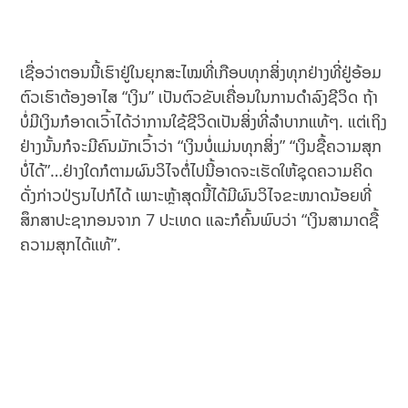
ເຊື່ອວ່າຕອນນີ້ເຮົາຢູ່ໃນຍຸກສະໄໝທີ່ເກືອບທຸກສິ່ງທຸກຢ່າງທີ່ຢູ່ອ້ອມ
ຕົວເຮົາຕ້ອງອາໄສ “ເງິນ” ເປັນຕົວຂັບເຄື່ອນໃນການດໍາລົງຊີວິດ ຖ້າ
ບໍ່ມີເງິນກໍອາດເວົ້າໄດ້ວ່າການໃຊ້ຊີວິດເປັນສິ່ງທີ່ລຳບາກແທ້ໆ. ແຕ່ເຖິງ
ຢ່າງນັ້ນກໍຈະມີຄົນມັກເວົ້າວ່າ “ເງິນບໍ່ແມ່ນທຸກສິ່ງ” “ເງິນຊື້ຄວາມສຸກ
ບໍ່ໄດ້”…ຢ່າງໃດກໍຕາມຜົນວິໄຈຕໍ່ໄປນີ້ອາດຈະເຮັດໃຫ້ຊຸດຄວາມຄິດ
ດັ່ງກ່າວປ່ຽນໄປກໍໄດ້ ເພາະຫຼ້າສຸດນີ້ໄດ້ມີຜົນວິໄຈຂະໜາດນ້ອຍທີ່
ສຶກສາປະຊາກອນຈາກ 7 ປະເທດ ແລະກໍຄົ້ນພົບວ່າ “ເງິນສາມາດຊື້
ຄວາມສຸກໄດ້ແທ້”.