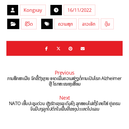
Kongxay
16/11/2022
ຊີວິດ
ຄວາມສຸກ
ລາວເອັກ
ເງິນ
Previous
ການສຶກສາເຜີຍ ຈົກຂີ້ດັງຫຼາຍ ອາດເພີ່ມຄວາມສ່ຽງຕໍ່ການເປັນໂຣກ Alzheimer
ຫຼື ໂຣກສະໝອງເສື່ອມ
Next
NATO ເອີ້ນປະຊຸມດ່ວນ ຫຼັງຣັດເຊຍລະດົມຍິງ ລູກສອນໄຟຄັ້ງໃຫຍ່ໃສ່ ຢູເຄຣນ
ຈົນມີບາງລູກໄປຕົກໃນພື້ນທີ່ຂອງປະເທດໂປແລນ