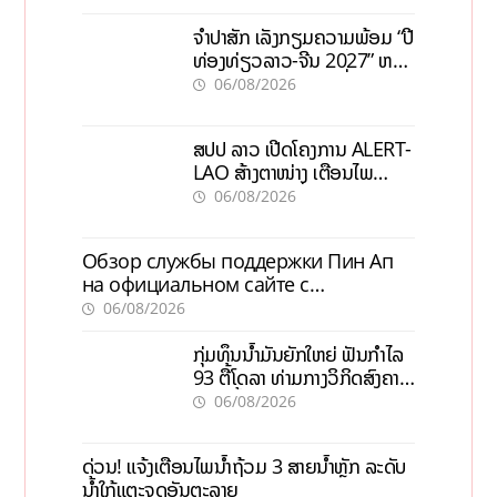
ຈຳປາສັກ ເລັ່ງກຽມຄວາມພ້ອມ “ປີ
ທ່ອງທ່ຽວລາວ-ຈີນ 2027” ຫວັງ
ກະຕຸ້ນເສດຖະກິດທ້ອງຖິ່ນ
06/08/2026
ສປປ ລາວ ເປີດໂຄງການ ALERT-
LAO ສ້າງຕາໜ່າງ ເຕືອນໄພ
ພະຍາດລະບາດທົ່ວປະເທດ
06/08/2026
Обзор службы поддержки Пин Ап
на официальном сайте с
актуальной информацией
06/08/2026
ກຸ່ມທຶນນ້ຳມັນຍັກໃຫຍ່ ຟັນກຳໄລ
93 ຕື້ໂດລາ ທ່າມກາງວິກິດສົງຄາມ
ລາຄານໍ້າມັນແພງ
06/08/2026
ດ່ວນ! ແຈ້ງເຕືອນໄພນໍ້າຖ້ວມ 3 ສາຍນໍ້າຫຼັກ ລະດັບ
ນໍ້າໃກ້ແຕະຈຸດອັນຕະລາຍ