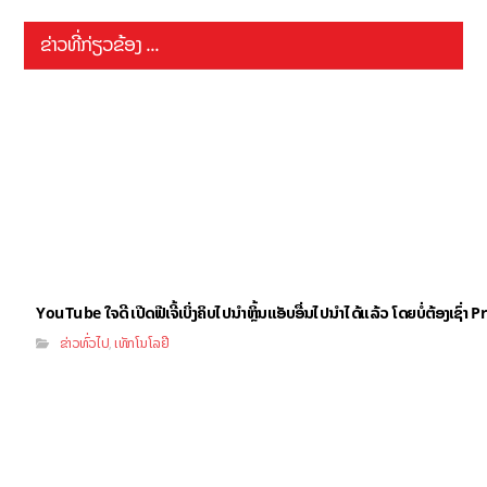
ຂ່າວທີ່ກ່ຽວຂ້ອງ ...
YouTube ໃຈດີ ເປີດຟີເຈີ້ເບິ່ງຄິບໄປນຳຫຼິ້ນແອັບອື່ນໄປນຳໄດ້ແລ້ວ ໂດຍບໍ່ຕ້ອງເຊົ່
ຂ່າວທົ່ວໄປ
ເທັກໂນໂລຢີ
,