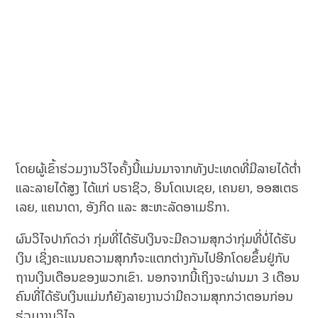
ໂດຍຜູ້ເຂົ້າຮ່ວມງານວິໄຈຄັ້ງນີ້ແມ່ນມາຈາກທັງປະເທດທີ່ມີລາຍໄດ້ຕໍ່າ
ແລະລາຍໄດ້ສູງ ໄດ້ແກ່ ບຣາຊິວ, ອິນໂດເນເຊຍ, ເຄນຍາ, ອອສເຕຣ
ເລຍ, ແຄນາດາ, ອັງກິດ ແລະ ສະຫະລັດອາເມຣິກາ.
ຜົນວິໄຈປາກົດວ່າ ກຸ່ມທີ່ໄດ້ຮັບເງິນຈະມີຄວາມສຸກວ່າກຸ່ມທີ່ບໍ່ໄດ້ຮັບ
ເງິນ ເຊິ່ງຄະແນນຄວາມສຸກກໍຈະແຕກຕ່າງກັນໄປອີກໂດຍຂຶ້ນຢູ່ກັບ
ຖານເງິນເດືອນຂອງພວກເຂົາ. ນອກຈາກນີ້ເຖິງຈະຜ່ານມາ 3 ເດືອນ
ຄົນທີ່ໄດ້ຮັບເງິນແມ່ນກໍຍັງລາຍງານວ່າມີຄວາມສຸກກວ່າຕອນກ່ອນ
ຮ່ວມງານວິໄຈ.