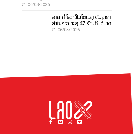
06/08/2026
ລາຄາຄຳໂລກຟື້ນໂຕແຮງ ດັນລາຄາ
ຄຳໃນລາວທະລຸ 47 ລ້ານກີບຕໍ່ບາດ
06/08/2026