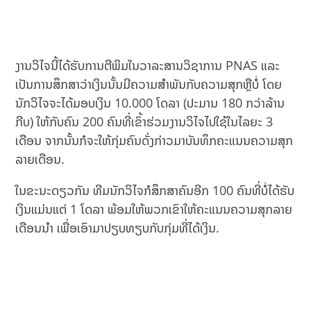
ງານວິໄຈນີ້ໄດ້ຮັບການຕີພິມໃນວາລະສານວິຊາການ PNAS ແລະ
ເປັນການສຶກສາວ່າເງິນນັ້ນມີຄວາມສຳພັນກັບຄວາມສຸກຫຼືບໍ່ ໂດຍ
ນັກວິໄຈຈະໄດ້ມອບເງິນ 10.000 ໂດລາ (ປະມານ 180 ກວ່າລ້ານ
ກີບ) ໃຫ້ກັບຄົນ 200 ຄົນທີ່ເຂົ້າຮ່ວມງານວິໄຈໄປໃຊ້ໃນໄລຍະ 3
ເດືອນ ຈາກນັ້ນກໍຈະໃຫ້ກຸ່ມຄົນດັ່ງກ່າວມາບັນທຶກຄະແນນຄວາມສຸກ
ລາຍເດືອນ.
ໃນຂະນະດຽວກັນ ທີມນັກວິໄຈກໍສຶກສາຄົນອີກ 100 ຄົນທີ່ບໍ່ໄດ້ຮັບ
ເງິນແມ່ນແຕ່ 1 ໂດລາ ພ້ອມໃຫ້ພວກເຂົາໃຫ້ຄະແນນຄວາມສຸກລາຍ
ເດືອນນຳ ເພື່ອເອົາມາປຽບທຽບກັບກຸ່ມທີ່ໄດ້ເງິນ.