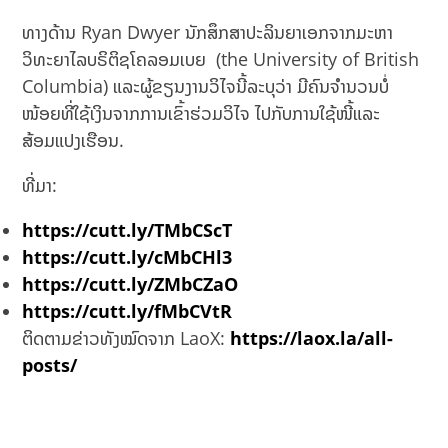
ທາງດ້ານ Ryan Dwyer ນັກສຶກສາປະລິນຍາເອກຈາກມະຫາ
ວິທະຍາໄລບຣິຕິຊໂຄລອມເບຍ (the University of British
Columbia) ແລະຜູ້ຂຽນງານວິໄຈນີ້ລະບຸວ່າ ມີຄົນຈຳນວນບໍ່
ໜ້ອຍທີ່ໃຊ້ເງິນຈາກການເຂົ້າຮ່ວມວິໄຈ ໄປກັບການໃຊ້ໜີ້ແລະ
ສ້ອມແປງເຮືອນ.
ທີ່ມາ:
https://cutt.ly/TMbCScT
https://cutt.ly/cMbCHl3
https://cutt.ly/ZMbCZaO
https://cutt.ly/fMbCVtR
ຕິດຕາມຂ່າວທັງໝົດຈາກ LaoX:
https://laox.la/all-
posts/