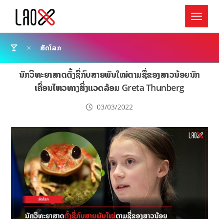
ສັດໂລກ
ນັກວິທະຍາສາດຕັ້ງຊື່ກົບສາຍພັນໃໝ່ຕາມຊື່ຂອງສາວນ້ອຍນັກ
ເຄື່ອນໄຫວທາງສິ່ງແວດລ້ອມ Greta Thunberg
03/03/2022