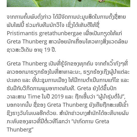
ຈາກການຄົ້ນພົບດັ່ງກ່າວ ໄດ້ມີຈັດການປະມູນສິດໃນການຕັ້ງຊື່ສາຍ
ພັນໃໝ່ນີ້ ຮ່ວມກັບທີມນັກວິໄຈ ເຊິ່ງໄດ້ເຫັນດີໃຫ້ຊື່
Pristimantis gretathunbergae ເພື່ອເປັນກຽດໃຫ້ແກ່
Greta Thunberg ສາວນ້ອຍນັກເຄື່ອນໄຫວທາງສິ່ງແວດລ້ອມ
ຊາວສະວີເດັນ ອາຍຸ 19 ປີ.
Greta Thunberg ເປັນທີ່ຮູ້ຈັກຂອງທຸກຄົນ ຈາກຄຳເວົ້າກົງໆທີ່
ລາວອອກມາຮຽກຮ້ອງໃນທີ່ສາທາລະນະ, ຮຽກຮ້ອງເຖິງຜູ້ນຳແຕ່ລະ
ປະເທດ ແລະ ທີ່ປະຊຸມການເມືອງ ໃຫ້ມີການດຳເນີນການແກ້ໄຂ ແລະ
ຮັບມືກັບວິກິດການພູມອາກາດທັນທີ. Greta ຍັງໄດ້ຂຶ້ນປົກ
ວາລະສານ Time ໃນປີ 2019 ແລະ ຖືກເອີ້ນວ່າ “ຜູ້ນຳຮຸ່ນຕໍ່ໄປ”,
ນອກຈາກນັ້ນ ຊື່ຂອງ Greta Thunberg ຍັງເຄີຍຖືກສະເໜີເຂົ້າ
ຊິງຮາງວັນໂນເບລອີກດ້ວຍ. ສຳນັກຂ່າວບາງສຳນັກໄດ້ອະທິບາຍຜົນ
ກະທົບຂອງລາວທີ່ມີຕໍ່ເວທີໂລກວ່າ “ປາກົດການ Greta
Thunberg”