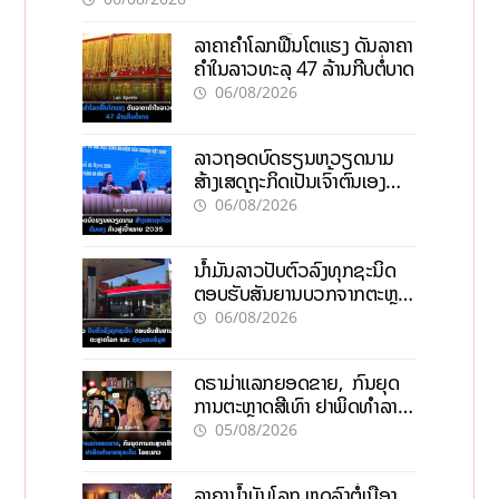
ລາຄາຄຳໂລກຟື້ນໂຕແຮງ ດັນລາຄາ
ຄຳໃນລາວທະລຸ 47 ລ້ານກີບຕໍ່ບາດ
06/08/2026
ລາວຖອດບົດຮຽນຫວຽດນາມ
ສ້າງເສດຖະກິດເປັນເຈົ້າຕົນເອງ
ກ້າວສູ່ເປົ້າໝາຍ 2035
06/08/2026
ນໍ້າມັນລາວປັບຕົວລົງທຸກຊະນິດ
ຕອບຮັບສັນຍານບວກຈາກຕະຫຼາດ
ໂລກ ແລະ ຊ່ອງແຄບຮໍມູສ
06/08/2026
ດຣາມ່າແລກຍອດຂາຍ, ກົນຍຸດ
ການຕະຫຼາດສີເທົາ ຢາພິດທຳລາຍ
ທຸລະກິດ ໄລຍະຍາວ
05/08/2026
ລາຄານ້ຳມັນໂລກ ຫຼຸດລົງຕໍ່ເນື່ອງ