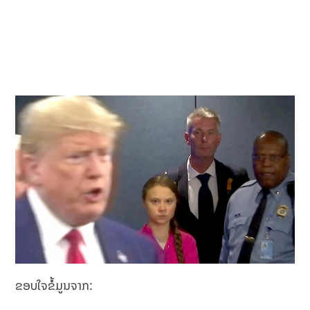
ຂອບໃຈຂໍ້ມູນຈາກ: