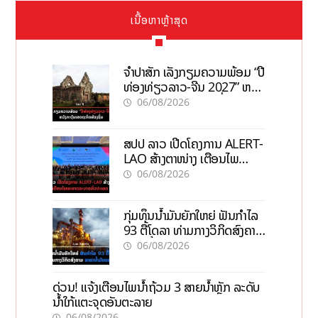
ເນື້ອຫາຫຼ້າສຸດ
ຈຳປາສັກ ເລັ່ງກຽມຄວາມພ້ອມ “ປີ
ທ່ອງທ່ຽວລາວ-ຈີນ 2027” ຫວັງ
ກະຕຸ້ນເສດຖະກິດທ້ອງຖິ່ນ
06/08/2026
ສປປ ລາວ ເປີດໂຄງການ ALERT-
LAO ສ້າງຕາໜ່າງ ເຕືອນໄພ
ພະຍາດລະບາດທົ່ວປະເທດ
06/08/2026
ກຸ່ມທຶນນ້ຳມັນຍັກໃຫຍ່ ຟັນກຳໄລ
93 ຕື້ໂດລາ ທ່າມກາງວິກິດສົງຄາມ
ລາຄານໍ້າມັນແພງ
06/08/2026
ດ່ວນ! ແຈ້ງເຕືອນໄພນໍ້າຖ້ວມ 3 ສາຍນໍ້າຫຼັກ ລະດັບ
ນໍ້າໃກ້ແຕະຈຸດອັນຕະລາຍ
06/08/2026