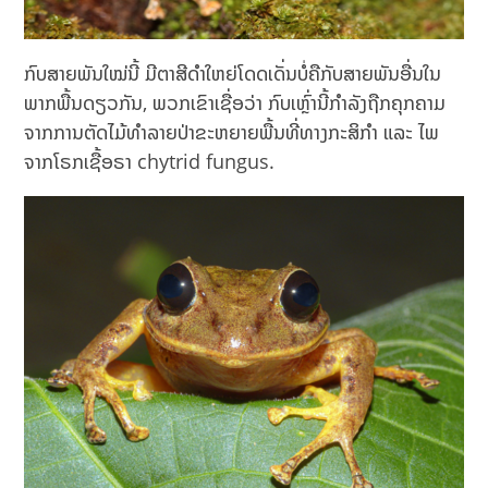
ກົບສາຍພັນໃໝ່ນີ້ ມີຕາສີດຳໃຫຍ່ໂດດເດັ່ນບໍ່ຄືກັບສາຍພັນອື່ນໃນ
ພາກພື້ນດຽວກັນ, ພວກເຂົາເຊື່ອວ່າ ກົບເຫຼົ່ານີ້ກຳລັງຖືກຄຸກຄາມ
ຈາກການຕັດໄມ້ທຳລາຍປ່າຂະຫຍາຍພື້ນທີ່ທາງກະສິກຳ ແລະ ໄພ
ຈາກໂຣກເຊື້ອຣາ chytrid fungus.