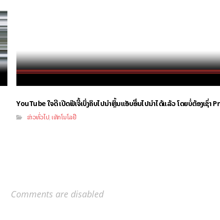
YouTube ໃຈດີ ເປີດຟີເຈີ້ເບິ່ງຄິບໄປນຳຫຼິ້ນແອັບອື່ນໄປນຳໄດ້ແລ້ວ ໂດຍບໍ່ຕ້ອງເຊົ່
ຂ່າວທົ່ວໄປ
ເທັກໂນໂລຢີ
,
Comments are disabled