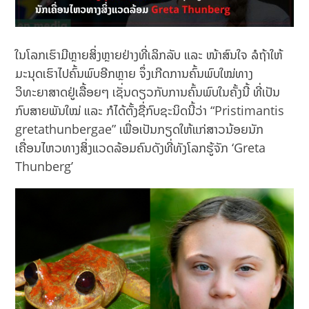
ໃນໂລກເຮົາມີຫຼາຍສິ່ງຫຼາຍຢ່າງທີ່ເລິກລັບ ແລະ ໜ້າສົນໃຈ ລໍຖ້າໃຫ້
ມະນຸດເຮົາໄປຄົ້ນພົບອີກຫຼາຍ ຈຶ່ງເກີດການຄົ້ນພົບໃໝ່ທາງ
ວິທະຍາສາດຢູ່ເລື້ອຍໆ ເຊັ່ນດຽວກັບການຄົ້ນພົບໃນຄັ້ງນີ້ ທີ່ເປັນ
ກົບສາຍພັນໃໝ່ ແລະ ກໍໄດ້ຕັ້ງຊື່ກົບຊະນິດນີ້ວ່າ “Pristimantis
gretathunbergae” ເພື່ອເປັນກຽດໃຫ້ແກ່ສາວນ້ອຍນັກ
ເຄື່ອນໄຫວທາງສິ່ງແວດລ້ອມຄົນດັງທີ່ທັງໂລກຮູ້ຈັກ ‘Greta
Thunberg’