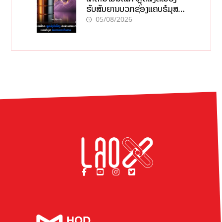
ຮັບສັນຍານບວກຊ່ອງແຄບຮໍມຸສ
ຈັບຕາລາຄາໃນລາວ
05/08/2026