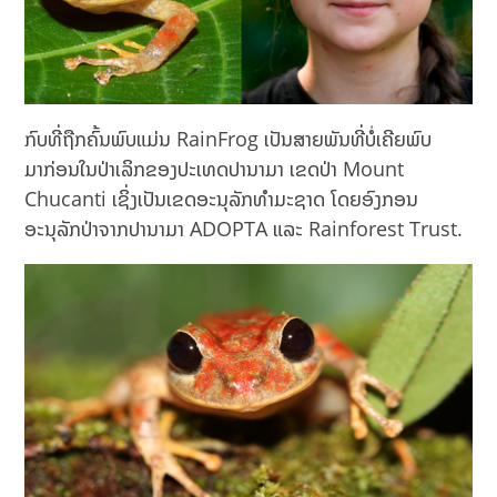
ກົບທີ່ຖືກຄົ້ນພົບແມ່ນ RainFrog ເປັນສາຍພັນທີ່ບໍ່ເຄີຍພົບ
ມາກ່ອນໃນປ່າເລິກຂອງປະເທດປານາມາ ເຂດປ່າ Mount
Chucanti ເຊິ່ງເປັນເຂດອະນຸລັກທຳມະຊາດ ໂດຍອົງກອນ
ອະນຸລັກປ່າຈາກປານາມາ ADOPTA ແລະ Rainforest Trust.