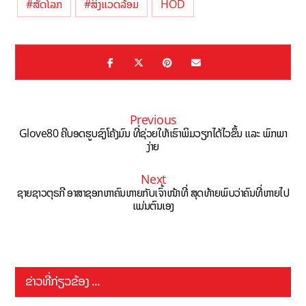
#ສັດໂລກ
#ສິ່ງແວດລ້ອມ
HOD
Previous
Glove80 ຄີບອດຮູບຊົງໂຄ້ງມົນ ທີ່ຊ່ວຍໃຫ້ເຮົາພິມວຽກໄດ້ໄວຂຶ້ນ ແລະ ພົກພາ
ງ່າຍ
Next
ຊາຍຊາວຕຸຣກີ ອາສາຊອກຫາຄົນຫາຍກັບເຈົ້າໜ້າທີ່ ສຸດທ້າຍພົບວ່າຄົນທີ່ຫາຍໄປ
ແມ່ນຕົນເອງ
ຂ່າວທີ່ກ່ຽວຂ້ອງ ...