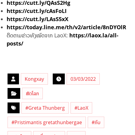
https://cutt.ly/QAsS2Hg
https://cutt.ly/cAsFoLI
https://cutt.ly/LAsS5xX
https://today.line.me/th/v2/article/8nDYOlR
ຕິດຕາມຂ່າວທັງໝົດຈາກ LaoX:
https://laox.la/all-
posts/
Kongxay
03/03/2022
ສັດໂລກ
#Greta Thunberg
#LaoX
#Pristimantis gretathunbergae
#ກົບ