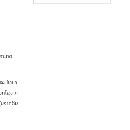
ໄລຍະຍາວ
 ສາມາດ
 ແລະ ໄທເທ
ັອກໄຊຈາກ
ຸ້ນຈາກດິນ