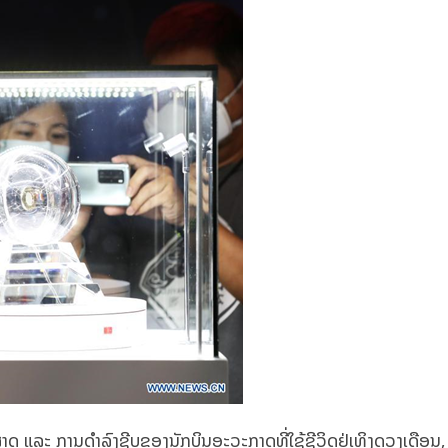
ຍາສາດ ແລະ ການດຳລົງຊີບຂອງນັກບິນອະວະກາດທີ່ໃຊ້ຊີວິດຢູ່ເທິງດວງເດືອນ,