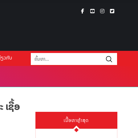
່ຽວກັບ
ເຊື້ອ
ເນື້ອຫາຫຼ້າສຸດ