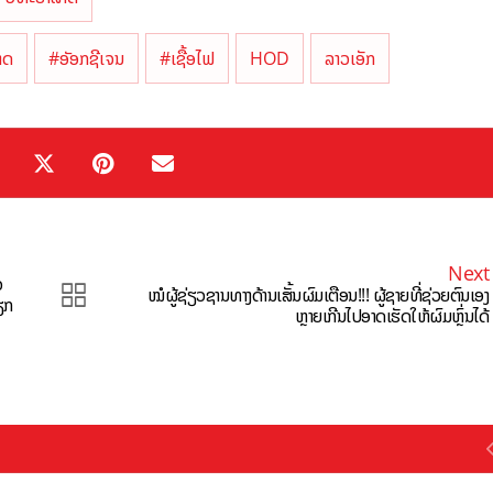
າດ
#ອັອກຊີເຈນ
#ເຊື້ອໄຟ
HOD
ລາວເອັກ
Next
ວ
ໝໍຜູ້ຊ່ຽວຊານທາງດ້ານເສັ້ນຜົມເຕືອນ!!! ຜູ້ຊາຍທີ່ຊ່ວຍຕົນເອງ
ຽກ
ຫຼາຍເກີນໄປອາດເຮັດໃຫ້ຜົມຫຼົ່ນໄດ້