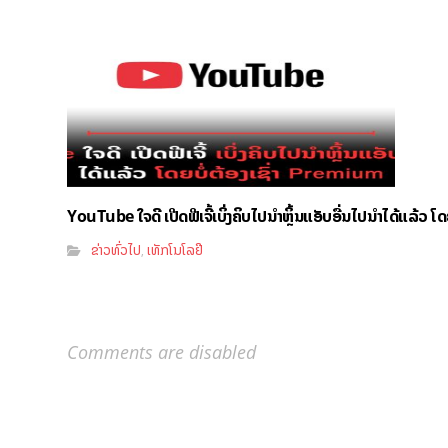
YouTube ໃຈດີ ເປີດຟີເຈີ້ເບິ່ງຄິບໄປນຳຫຼິ້ນແອັບອື່ນໄປນຳໄດ້ແລ້ວ ໂ
ຂ່າວທົ່ວໄປ
ເທັກໂນໂລຢີ
,
Comments are disabled