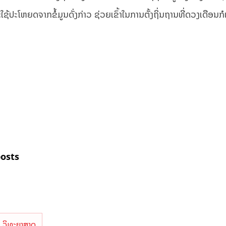
ຫຍດຈາກຂໍ້ມູນດັ່ງກ່າວ ຊ່ວຍເຂົ້າໃນການຕັ້ງຖິ່ນຖານທີ່ດວງເດືອນກໍເ
posts
ວິທະຍາສາດ