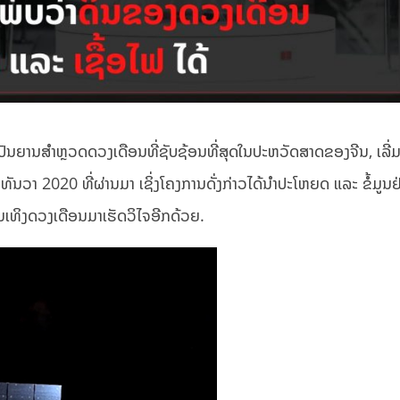
່ງເປັນຍານສໍາຫຼວດດວງເດືອນທີ່ຊັບຊ້ອນທີ່ສຸດໃນປະຫວັດສາດຂອງຈີນ, ເລີ
ທັນວາ 2020 ທີ່ຜ່ານມາ ເຊິ່ງໂຄງການດັ່ງກ່າວໄດ້ນຳປະໂຫຍດ ແລະ ຂໍ້ມູນຢ
ິນເທິງດວງເດືອນມາເຮັດວິໄຈອີກດ້ວຍ.