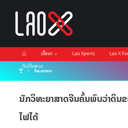
ເນື້ອຫາ
Lao Xperts
Lao X F
ຕິດຕໍ່ໂຄສະນາ
ວິທະຍາສາດ
ນັກວິທະຍາສາດຈີນຄົ້ນພົບວ່າດິນ
ໄຟໄດ້