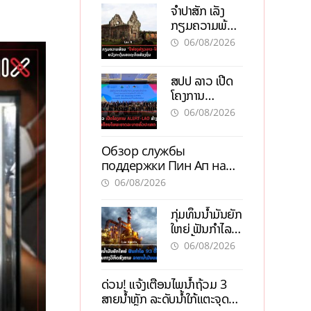
ຈຳປາສັກ ເລັ່ງ
ກຽມຄວາມພ້ອມ
“ປີທ່ອງທ່ຽວ
06/08/2026
ລາວ-ຈີນ 2027”
ຫວັງກະຕຸ້ນ
ສປປ ລາວ ເປີດ
ເສດຖະກິດ
ໂຄງການ
ທ້ອງຖິ່ນ
ALERT-LAO
06/08/2026
ສ້າງຕາໜ່າງ
ເຕືອນໄພພະຍາດ
Обзор службы
ລະບາດທົ່ວ
поддержки Пин Ап на
ປະເທດ
официальном сайте с
06/08/2026
актуальной
информацией
ກຸ່ມທຶນນ້ຳມັນຍັກ
ໃຫຍ່ ຟັນກຳໄລ
93 ຕື້ໂດລາ
06/08/2026
ທ່າມກາງວິກິດ
ສົງຄາມ ລາຄາ
ດ່ວນ! ແຈ້ງເຕືອນໄພນໍ້າຖ້ວມ 3
ນໍ້າມັນແພງ
ສາຍນໍ້າຫຼັກ ລະດັບນໍ້າໃກ້ແຕະຈຸດ