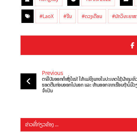
#LaoX
#ຈີນ
#ດວງເດືອນ
#ນັກວິທະຍາສ
Previous
ຕາລີບັນອອກຄຳສັ່ງໃໝ່! ໃຫ້ແມ່ຍິງພາຍໃນປະເທດໃຊ້ຜ້າຄຸມຫົ
ຮອດຕີນກ່ອນອອກໄປນອກ ແລະ ຫ້າມອອກຈາກເຮືອນຖ້າບໍ່ມີວ
ຈຳເປັນ
ຂ່າວທີ່ກ່ຽວຂ້ອງ ...