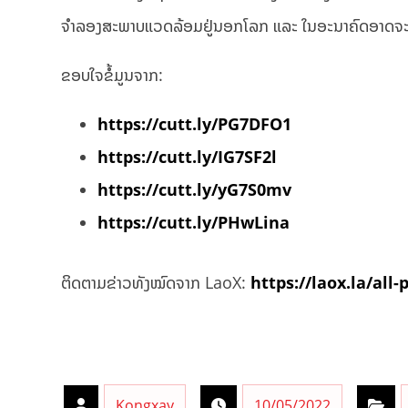
ຈຳລອງສະພາບແວດລ້ອມຢູ່ນອກໂລກ ແລະ ໃນອະນາຄົດອາດຈະໃຊ້ປະໂ
ຂອບໃຈຂໍ້ມູນຈາກ:
https://cutt.ly/PG7DFO1
https://cutt.ly/IG7SF2l
https://cutt.ly/yG7S0mv
https://cutt.ly/PHwLina
ຕິດຕາມຂ່າວທັງໝົດຈາກ LaoX:
https://laox.la/all-
Kongxay
10/05/2022