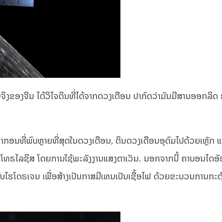
ງຂອງຈີນ ໄດ້ວິໄຈດິນທີ່ໄດ້ຈາກດວງເດືອນ ປາກົດວ່າມັນມີສານອອກລິດ
ະຍາກອນທີ່ພົບຫຼາຍທີ່ສຸດໃນດວງເດືອນ, ດິນດວງເດືອນອຸດົມໄປດ້ວຍເຫຼັກ
ລັກໂທຣໄລຊິສ ໂດຍການໃຊ້ພະລັງງານແສງຕາເວັນ. ນອກຈາກນີ້ ຄາບອນໄດອ
ໄຮໂດຣເຈນ ເພື່ອສ້າງເປັນກາສມີເທນເປັນເຊື້ອໄຟ ດ້ວຍຂະບວນການກະຕ