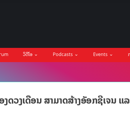
orum
ວິດີໂອ
Podcasts
Events
ກ
ຂອງດວງເດືອນ ສາມາດສ້າງອັອກຊີເຈນ ແລະ 