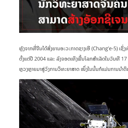
ຫຼັງຈາກທີ່ຈີນໄດ້ສົ່ງຍານອະວະກາດຊາງເອີ (Chang’e-5) ເຊິ
ຕັ້ງແຕ່ປີ 2004 ແລະ ລົງຈອດເທິງພື້ນໂລກສໍາເລັດໃນວັນທີ 17 
ຫຼວງຫຼາຍມາສູ່ວົງການວິທະຍາສາດ ໜຶ່ງໃນນັ້ນກໍແມ່ນການນຳດ