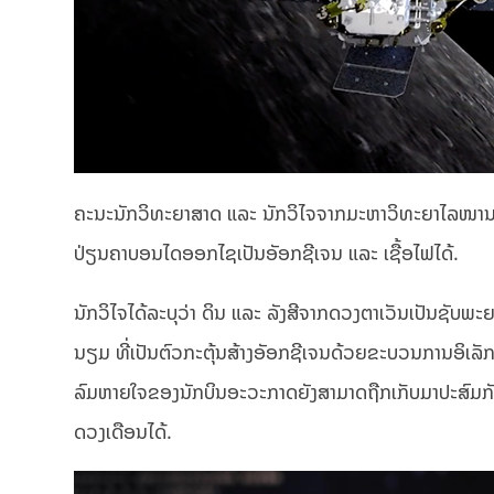
ຄະນະນັກວິທະຍາສາດ ແລະ ນັກວິໄຈຈາກມະຫາວິທະຍາໄລໜານຈິ
ປ່ຽນຄາບອນໄດອອກໄຊເປັນອັອກຊີເຈນ ແລະ ເຊື້ອໄຟໄດ້.
ນັກວິໄຈໄດ້ລະບຸວ່າ ດິນ ແລະ ລັງສີຈາກດວງຕາເວັນເປັນຊັບພ
ນຽມ ທີ່ເປັນຕົວກະຕຸ້ນສ້າງອັອກຊີເຈນດ້ວຍຂະບວນການອິເ
ລົມຫາຍໃຈຂອງນັກບິນອະວະກາດຍັງສາມາດຖືກເກັບມາປະສົມກັບ
ດວງເດືອນໄດ້.