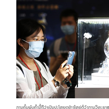
ການຄົ້ນພົບຄັ້ງນີ້ຖືວ່າເປັນປະໂຫຍດຢ່າງໃຫຍ່ຕໍ່ວົງການວິທະ