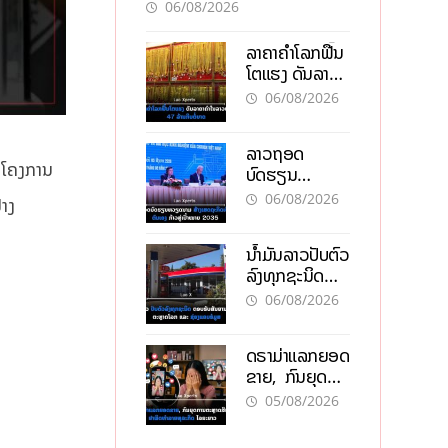
ອັນຕະລາຍ
06/08/2026
ລາຄາຄຳໂລກຟື້ນ
ໂຕແຮງ ດັນລາຄາ
ຄຳໃນລາວທະລຸ
06/08/2026
47 ລ້ານກີບຕໍ່
ບາດ
ລາວຖອດ
່ມໂຄງການ
ບົດຮຽນ
ຫວຽດນາມ ສ້າງ
06/08/2026
່າງ
ເສດຖະກິດເປັນ
ເຈົ້າຕົນເອງ ກ້າວສູ່
ນໍ້າມັນລາວປັບຕົວ
ເປົ້າໝາຍ 2035
ລົງທຸກຊະນິດ
ຕອບຮັບສັນຍານ
06/08/2026
ບວກຈາກຕະຫຼາດ
ໂລກ ແລະ ຊ່ອງ
ດຣາມ່າແລກຍອດ
ແຄບຮໍມູສ
ຂາຍ, ກົນຍຸດ
ການຕະຫຼາດສີ
05/08/2026
ເທົາ ຢາພິດ
ທຳລາຍທຸລະກິດ