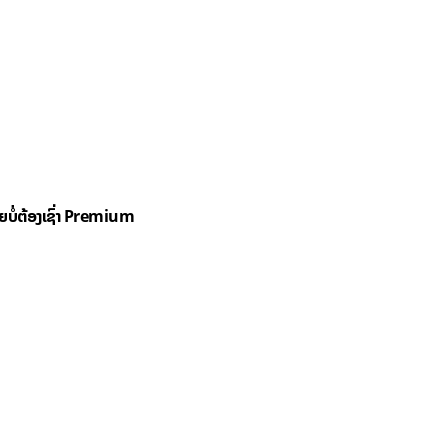
ດຍບໍ່ຕ້ອງເຊົ່າ Premium