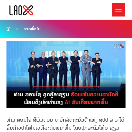
ຂ່າວທົ່ວໄປ
ທ່ານ ສອນໄຊ ສີພັນດອນ ນາຍົກລັດຖະມົນຕີ ແຫ່ງ ສປປ ລາວ ໄດ້
ຂຶ້ນກ່າວປາໄສໃນເວທີລະດັບພາກພື້ນ ໂດຍປຸກລະດົມໃຫ້ອາຊຽນ