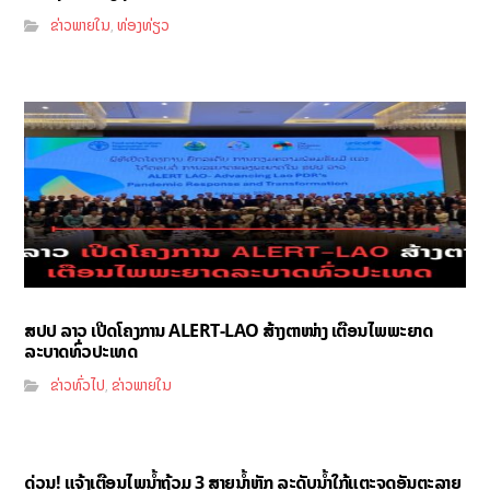
ຂ່າວພາຍໃນ
ທ່ອງທ່ຽວ
,
ສປປ ລາວ ເປີດໂຄງການ ALERT-LAO ສ້າງຕາໜ່າງ ເຕືອນໄພພະຍາດ
ລະບາດທົ່ວປະເທດ
ຂ່າວທົ່ວໄປ
ຂ່າວພາຍໃນ
,
ດ່ວນ! ແຈ້ງເຕືອນໄພນໍ້າຖ້ວມ 3 ສາຍນໍ້າຫຼັກ ລະດັບນໍ້າໃກ້ແຕະຈຸດອັນຕະລາຍ