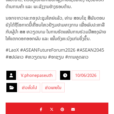
ດ້ານການຄ້າ ແລະ ພະລັງງານຢ່າງຮອບດ້ານ.
ນອກຈາກວາລະກອງປະຊຸມໃຫຍ່ແລ້ວ, ທ່ານ ສອນໄຊ ສີພັນດອນ
ຍັງໄດ້ຖືໂອກາດນີ້ເຄື່ອນໄຫວຢ້ຽມຢາມທາງການ ເພື່ອພົບປະຫາລື
ກັບຜູ້ນຳ ສສ ຫວຽດນາມ ໃນການຮັດແໜ້ນການຮ່ວມມືສອງຝ່າຍ
ໃຫ້ແຕກດອກອອກຜົນ ແລະ ໝັ້ນຄົງທະນົງແກ່ນຍິ່ງຂຶ້ນ.
#LaoX #ASEANFutureForum2026 #ASEAN2045
#ສປປລາວ #ຫວຽດນາມ #ອາຊຽນ #ການທູດລາວ
V.phonepaseuth
10/06/2026
ຂ່າວທົ່ວໄປ
ຂ່າວພາຍໃນ