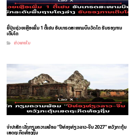
ຍີ່ປຸ່ນຊ່ວຍເຫຼືອເພີ່ມ 1 ຕື້ເຢນ ອັບເກຣດສະໜາມບິນວັດໄຕ ຮັບຮອງການ
ເຕີບໂຕ
ຂ່າວພາຍໃນ
ຈຳປາສັກ ເລັ່ງກຽມຄວາມພ້ອມ “ປີທ່ອງທ່ຽວລາວ-ຈີນ 2027” ຫວັງກະຕຸ້ນ
ເສດຖະກິດທ້ອງຖິ່ນ