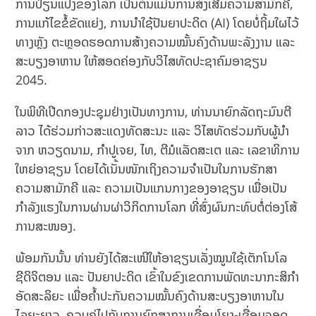
ການປ່ຽນແປງຂອງໂລກ ເປັນຕົ້ນແມ່ນການສົ່ງເສີມຄວາມສາມັກຄີ,
ການແກ້ໄຂຂໍ້ຂັດແຍ່ງ, ການນຳໃຊ້ປັນຍາປະດິດ (AI) ໂດຍບໍ່ຖິ້ມໃຜໄວ້
ທາງຫຼັງ ຕະຫຼອດຮອດການສ້າງຄວາມໝັ້ນຄົງດ້ານພະລັງງານ ແລະ
ສະບຽງອາຫານ ໃຫ້ສອດຄ່ອງກັບວິໄສທັດປະຊາຄົມອາຊຽນ
2045.
ໃນພິທີເປີດກອງປະຊຸມຢ່າງເປັນທາງການ, ທ່ານນາຍົກລັດຖະມົນຕີ
ລາວ ໄດ້ຮ່ວມກ່າວສະແດງທັດສະນະ ແລະ ວິໄສທັດຮ່ວມກັບຜູ້ນຳ
ຈາກ ຫວຽດນາມ, ກຳປູເຈຍ, ໄທ, ຕີມໍແລັດສະເຕ ແລະ ເລຂາທິການ
ໃຫຍ່ອາຊຽນ ໂດຍໄດ້ເນັ້ນໜັກເຖິງຄວາມຈຳເປັນໃນການຮັກສາ
ຄວາມສາມັກຄີ ແລະ ຄວາມເປັນແກນກາງຂອງອາຊຽນ ເພື່ອເປັນ
ກຳລັງແຮງໃນການຜ່ານຜ່າວິກິດການໂລກ ທີ່ສົ່ງຜົນກະທົບຕໍ່ຕ່ອງໂສ້
ການສະໜອງ.
ພ້ອມກັນນັ້ນ ທ່ານຍັງໄດ້ສະເໜີໃຫ້ອາຊຽນເລັ່ງໝູນໃຊ້ເຕັກໂນໂລ
ຊີດິຈິຕອນ ແລະ ປັນຍາປະດິດ ເຂົ້າໃນຂົງເຂດການພັດທະນາກະສິກຳ
ອັດສະລິຍະ ເພື່ອຄ້ຳປະກັນຄວາມໝັ້ນຄົງດ້ານສະບຽງອາຫານໃນ
ໄລຍະຍາວ, ຄວບຄູ່ໄປກັບການຍົກສູງການເຊື່ອມໂຍງ-ເຊື່ອມຈອດ