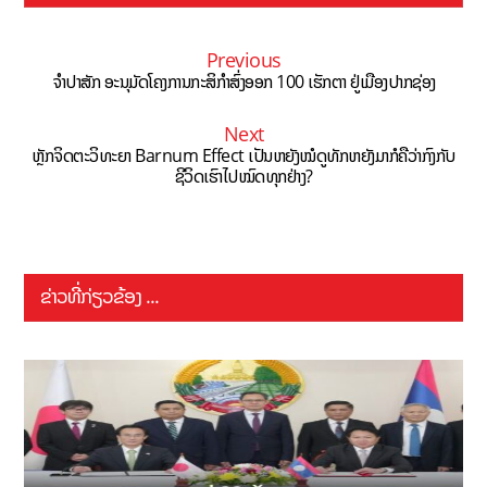
Previous
​ຈຳປາສັກ ອະນຸມັດໂຄງການກະສິກຳສົ່ງອອກ 100 ເຮັກຕາ ຢູ່ເມືອງປາກຊ່ອງ
Next
ຫຼັກຈິດຕະວິທະຍາ Barnum Effect ເປັນຫຍັງໝໍດູທັກຫຍັງມາກໍຄືວ່າກົງກັບ
ຊີວິດເຮົາໄປໝົດທຸກຢ່າງ?
ຂ່າວທີ່ກ່ຽວຂ້ອງ ...