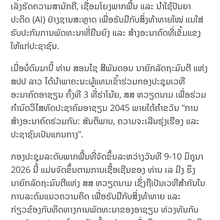
ເລັ່ງຮັດຄວາມສາມັກຄີ, ເຊື່ອມໂຍງພາກພື້ນ ແລະ ນຳໃຊ້ປັນຍາ
ປະດິດ (AI) ຢ່າງຊານສະຫຼາດ ເພື່ອຮັບມືກັບສິ່ງທ້າທາຍໃໝ່ ແນໃສ່
ຮັບປະກັນການພັດທະນາທີ່ຍືນຍົງ ແລະ ສ້າງອະນາຄົດທີ່ເຂັ້ມແຂງ
ໃຫ້ແກ່ປະຊາຊົນ.
ເມື່ອບໍ່ດົນມານີ້ ທ່ານ ສອນໄຊ ສີພັນດອນ ນາຍົກລັດຖະມົນຕີ ແຫ່ງ
ສປປ ລາວ ໄດ້ນຳພາຄະນະຜູ້ແທນເຂົ້າຮ່ວມກອງປະຊຸມເວທີ
ອະນາຄົດອາຊຽນ ຄັ້ງທີ 3 ທີ່ຮ່າໂນ້ຍ, ສສ ຫວຽດນາມ ເພື່ອຮ່ວມ
ກຳນົດວິໄສທັດປະຊາຄົມອາຊຽນ 2045 ພາຍໃຕ້ຄໍາຂວັນ “ການ
ສ້າງອະນາຄົດຮ່ວມກັນ: ສັນຕິພາບ, ຄວາມຈະເລີນຮຸ່ງເຮືອງ ແລະ
ປະຊາຊົນເປັນແກນກາງ”.
ກອງປະຊຸມລະດັບພາກພື້ນທີ່ຈັດຂຶ້ນລະຫວ່າງວັນທີ 9-10 ມິຖຸນາ
2026 ນີ້ ແມ່ນຈັດຂຶ້ນຕາມການເຊື້ອເຊີນຂອງ ທ່ານ ເລ ມີງ ຮຶງ
ນາຍົກລັດຖະມົນຕີແຫ່ງ ສສ ຫວຽດນາມ ເຊິ່ງຖືເປັນເວທີສຳຄັນໃນ
ການລະດົມແນວຄວາມຄິດ ເພື່ອຮັບມືກັບສິ່ງທ້າທາຍ ແລະ
ກ່ຽວຂ້ອງກັບທິດທາງການພັດທະນາຂອງອາຊຽນ ທ່ວງທັນກັບ