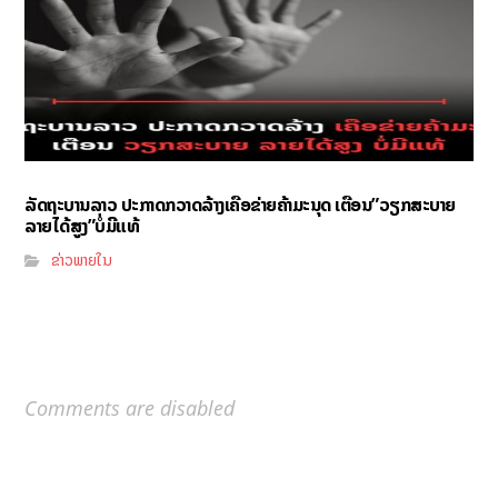
ລັດຖະບານລາວ ປະກາດກວາດລ້າງເຄືອຂ່າຍຄ້າມະນຸດ ເຕືອນ”ວຽກສະບາຍ
ລາຍໄດ້ສູງ”ບໍ່ມີແທ້
ຂ່າວພາຍໃນ
Comments are disabled