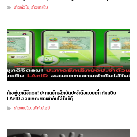
ຂ່າວທົ່ວໄປ
ຂ່າວພາຍໃນ
,
ກ້າວສູ່ຍຸກດິຈິຕອນ! ປະກາດຍົກເລີກບັດປະຈຳຕົວແບບເກົ່າ ດັນແອັບ
LAeID ລວມເອກະສານສຳຄັນໄວ້ໃນມືຖື
ຂ່າວພາຍໃນ
ເທັກໂນໂລຢີ
,