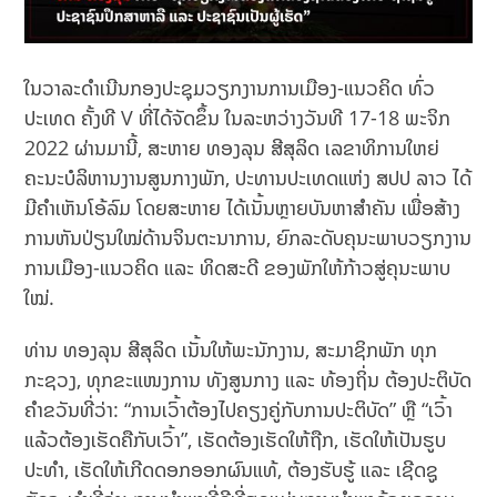
ໃນວາລະດຳເນີນກອງປະຊຸມວຽກງານການເມືອງ-ແນວຄິດ ທົ່ວ
ປະເທດ ຄັ້ງທີ V ທີ່ໄດ້ຈັດຂຶ້ນ ໃນລະຫວ່າງວັນທີ 17-18 ພະຈິກ
2022 ຜ່ານມານີ້, ສະຫາຍ ທອງລຸນ ສີສຸລິດ ເລຂາທິການໃຫຍ່
ຄະນະບໍລິຫານງານສູນກາງພັກ, ປະທານປະເທດແຫ່ງ ສປປ ລາວ ໄດ້
ມີຄຳເຫັນໂອ້ລົມ ໂດຍສະຫາຍ ໄດ້ເນັ້ນຫຼາຍບັນຫາສຳຄັນ ເພື່ອສ້າງ
ການຫັນປ່ຽນໃໝ່ດ້ານຈິນຕະນາການ, ຍົກລະດັບຄຸນະພາບວຽກງານ
ການເມືອງ-ແນວຄິດ ແລະ ທິດສະດີ ຂອງພັກໃຫ້ກ້າວສູ່ຄຸນະພາບ
ໃໝ່.
ທ່ານ ທອງລຸນ ສີສຸລິດ ເນັ້ນໃຫ້ພະນັກງານ, ສະມາຊິກພັກ ທຸກ
ກະຊວງ, ທຸກຂະແໜງການ ທັງສູນກາງ ແລະ ທ້ອງຖິ່ນ ຕ້ອງປະຕິບັດ
ຄຳຂວັນທີ່ວ່າ: “ການເວົ້າຕ້ອງໄປຄຽງຄູ່ກັບການປະຕິບັດ” ຫຼື “ເວົ້າ
ແລ້ວຕ້ອງເຮັດຄືກັບເວົ້າ”, ເຮັດຕ້ອງເຮັດໃຫ້ຖືກ, ເຮັດໃຫ້ເປັນຮູບ
ປະທຳ, ເຮັດໃຫ້ເກີດດອກອອກຜົນແທ້, ຕ້ອງຮັບຮູ້ ແລະ ເຊີດຊູ