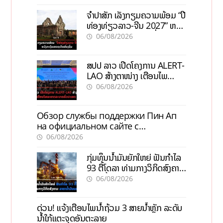
ຈຳປາສັກ ເລັ່ງກຽມຄວາມພ້ອມ “ປີ
ທ່ອງທ່ຽວລາວ-ຈີນ 2027” ຫວັງ
ກະຕຸ້ນເສດຖະກິດທ້ອງຖິ່ນ
06/08/2026
ສປປ ລາວ ເປີດໂຄງການ ALERT-
LAO ສ້າງຕາໜ່າງ ເຕືອນໄພ
ພະຍາດລະບາດທົ່ວປະເທດ
06/08/2026
Обзор службы поддержки Пин Ап
на официальном сайте с
актуальной информацией
06/08/2026
ກຸ່ມທຶນນ້ຳມັນຍັກໃຫຍ່ ຟັນກຳໄລ
93 ຕື້ໂດລາ ທ່າມກາງວິກິດສົງຄາມ
ລາຄານໍ້າມັນແພງ
06/08/2026
ດ່ວນ! ແຈ້ງເຕືອນໄພນໍ້າຖ້ວມ 3 ສາຍນໍ້າຫຼັກ ລະດັບ
ນໍ້າໃກ້ແຕະຈຸດອັນຕະລາຍ