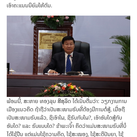
ເອົາຄະແນນນິຍົມໃຫ້ຕົນ.
ພ້ອມນີ້, ສະຫາຍ ທອງລຸນ ສີສຸລິດ ໄດ້ເນັ້ນຕື່ມວ່າ: ວຽກງານການ
ເມືອງແນວຄິດ ຖ້າຖືວ່າເປັນສະໜາມຮົບທີ່ຕ້ອງມີການຕໍ່ສູ້, ເມື່ອຖື
ເປັນສະໜາມຮົບແລ້ວ, ຊິເອົາໃຜ, ຊິຮົບກັບໃຜ?, ເອົາອັນໃດສູ້ກັບ
ອັນໃດ? ແລະ ຮົບແບບໃດ? ຂ້າພະເຈົ້າ ຄິດວ່າແມ່ນສະໜາມຮົບທີ່ບໍ່
ໄດ້ໃຊ້ປືນ ແຕ່ແມ່ນໃຊ້ຄວາມຄິດ, ໃຊ້ສະໝອງ, ໃຊ້ສະຕິປັນຍາ, ໃຊ້