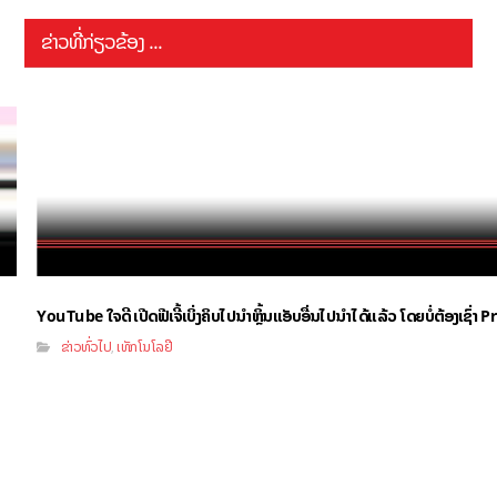
ຂ່າວທີ່ກ່ຽວຂ້ອງ ...
YouTube ໃຈດີ ເປີດຟີເຈີ້ເບິ່ງຄິບໄປນຳຫຼິ້ນແອັບອື່ນໄປນຳໄດ້ແລ້ວ ໂດຍບໍ່ຕ້ອງເຊົ່
ຂ່າວທົ່ວໄປ
ເທັກໂນໂລຢີ
,