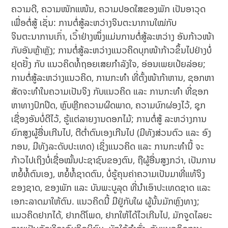
ຄວາມດີ, ຄວາມໜັກແໜ້ນ, ຄວາມປອດໃສຂອງພັກ ເປັນອາວຸດ
ເພື່ອຕໍ່ສູ້ ເຊັ່ນ: ການຕໍ່ສູ້ລະຫວ່າງຈິນຕະນາການໃໝ່ກັບ
ຈິນຕະນາການເກົ່າ, ເວົ້າຢ່າງໜຶ່ງແມ່ນການຕໍ່ສູ້ລະຫວ່າງ ອັນກ້າວໜ້າ
ກັບອັນຫຼ້າຫຼັງ; ການຕໍ່ສູ້ລະຫວ່າງແນວຄິດບຸກໜ້າກ້າວຂຶ້ນໄປຢ່າງບໍ່
ຢຸດຢັ້ງ ກັບ ແນວຄິດທໍ້ຖອຍເສຍກຳລັງໃຈ, ອ່ອນເພຍເປ້ຍລ່ອຍ;
ການຕໍ່ສູ້ລະຫວ່າງແນວຄິດ, ການກະທຳ ທີ່ຕັ້ງໜ້າກ້າຫານ, ຊອກຫາ
ສັດຈະທຳໃນຄວາມເປັນຈິງ ກັບແນວຄິດ ແລະ ການກະທຳ ທີ່ຊອກ
ຫາທາງປົກປິດ, ຫຼົບຫຼີກຄວາມຜິດພາດ, ຄວາມບົກຜ່ອງໄວ້, ຊຸກ
ເຊື່ອງອັນບໍ່ດີໄວ້, ຮູ້ແຕ່ລາຍງານດອກໄມ້; ການຕໍ່ສູ້ ລະຫວ່າງການ
ຍົກສູງຜູ້ອື່ນເກີນໄປ, ຕີຕໍ່າຕົນເອງເກີນໄປ (ມີທັງສ່ວນຕົວ ແລະ ອົງ
ກອນ, ມີທັງລະດັບປະເທດ) ເຊິ່ງແນວຄິດ ແລະ ການກະທໍານີ້ ຈະ
ກ້າວໄປເຖິງບໍ່ເຊື່ອໝັ້ນປະຊາຊົນຂອງຕົນ, ຖືຜູ້ອື່ນສູງກວ່າ, ເປັນການ
ຫຍໍ້ທໍ້ຕົນເອງ, ຫຍໍ້ທໍ້ຊາດຕົນ, ບໍ່ຮູ້ຄຸນຄ່າຄວາມເປັນມາທີ່ແທ້ຈິງ
ຂອງຊາດ, ຂອງພັກ ແລະ ບັນພະບູລຸດ ທີ່ນຳເອົາປະເທດຊາດ ແລະ
ເອກະລາດມາໃຫ້ຕົນ. ແນວຄິດນີ້ ມີຢູ່ກັບໃຜ ຜູ້ນັ້ນມັກຫຼົງທາງ;
ແນວຄິດຢາກໄດ້, ຢາກດີໂພດ, ຢາກໃຫ້ໄດ້ໄວເກີນໄປ, ມັກຈູດໄລຍະ