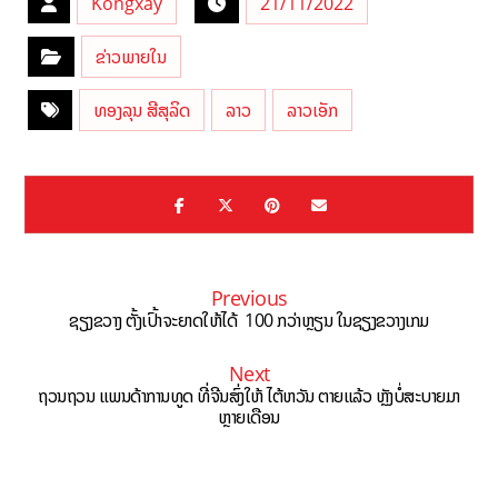
Kongxay
21/11/2022
ຂ່າວພາຍໃນ
ທອງລຸນ ສີສຸລິດ
ລາວ
ລາວເອັກ
Previous
ຊຽງຂວາງ ຕັ້ງເປົ້າຈະຍາດໃຫ້ໄດ້ 100 ກວ່າຫຼຽນ ໃນຊຽງຂວາງເກມ
Next
ຖວນຖວນ ແພນດ້າການທູດ ທີ່ຈີນສົ່ງໃຫ້ ໄຕ້ຫວັນ ຕາຍແລ້ວ ຫຼັງບໍ່ສະບາຍມາ
ຫຼາຍເດືອນ