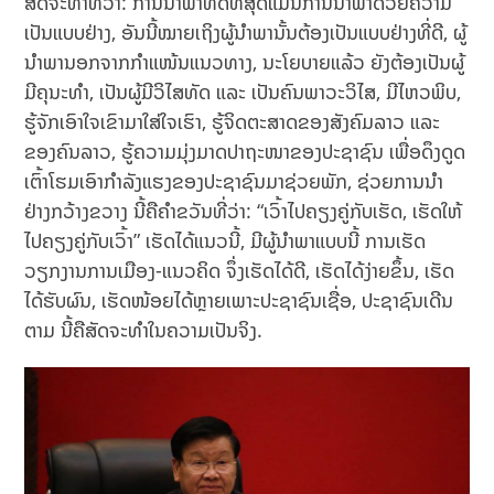
ສັດຈະທຳທີ່ວ່າ: ການນຳພາທີ່ດີທີ່ສຸດແມ່ນການນຳພາດ້ວຍຄວາມ
ເປັນແບບຢ່າງ, ອັນນີ້ໝາຍເຖິງຜູ້ນຳພານັ້ນຕ້ອງເປັນແບບຢ່າງທີ່ດີ, ຜູ້
ນໍາພານອກຈາກກໍາແໜ້ນແນວທາງ, ນະໂຍບາຍແລ້ວ ຍັງຕ້ອງເປັນຜູ້
ມີຄຸນະທຳ, ເປັນຜູ້ມີວິໄສທັດ ແລະ ເປັນຄົນພາວະວິໄສ, ມີໄຫວພິບ,
ຮູ້ຈັກເອົາໃຈເຂົາມາໃສ່ໃຈເຮົາ, ຮູ້ຈິດຕະສາດຂອງສັງຄົມລາວ ແລະ
ຂອງຄົນລາວ, ຮູ້ຄວາມມຸ່ງມາດປາຖະໜາຂອງປະຊາຊົນ ເພື່ອດຶງດູດ
ເຕົ້າໂຮມເອົາກຳລັງແຮງຂອງປະຊາຊົນມາຊ່ວຍພັກ, ຊ່ວຍການນຳ
ຢ່າງກວ້າງຂວາງ ນີ້ຄືຄຳຂວັນທີ່ວ່າ: “ເວົ້າໄປຄຽງຄູ່ກັບເຮັດ, ເຮັດໃຫ້
ໄປຄຽງຄູ່ກັບເວົ້າ” ເຮັດໄດ້ແນວນີ້, ມີຜູ້ນຳພາແບບນີ້ ການເຮັດ
ວຽກງານການເມືອງ-ແນວຄິດ ຈຶ່ງເຮັດໄດ້ດີ, ເຮັດໄດ້ງ່າຍຂຶ້ນ, ເຮັດ
ໄດ້ຮັບຜົນ, ເຮັດໜ້ອຍໄດ້ຫຼາຍເພາະປະຊາຊົນເຊື່ອ, ປະຊາຊົນເດີນ
ຕາມ ນີ້ຄືສັດຈະທຳໃນຄວາມເປັນຈິງ.