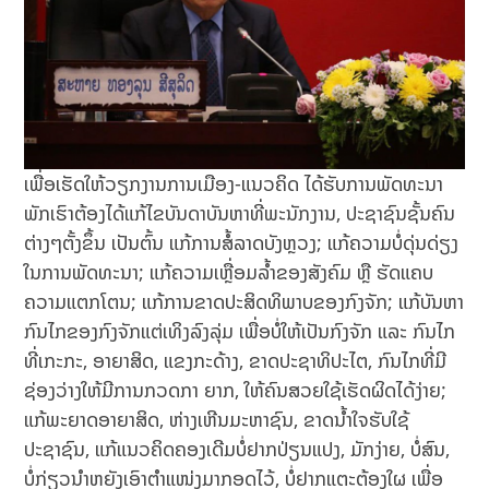
ເພື່ອເຮັດໃຫ້ວຽກງານການເມືອງ-ແນວຄິດ ໄດ້ຮັບການພັດທະນາ
ພັກເຮົາຕ້ອງໄດ້ແກ້ໄຂບັນດາບັນຫາທີ່ພະນັກງານ, ປະຊາຊົນຊັ້ນຄົນ
ຕ່າງໆຕັ້ງຂຶ້ນ ເປັນຕົ້ນ ແກ້ການສໍ້ລາດບັງຫຼວງ; ແກ້ຄວາມບໍ່ດຸ່ນດ່ຽງ
ໃນການພັດທະນາ; ແກ້ຄວາມເຫຼື່ອມລໍ້າຂອງສັງຄົມ ຫຼື ຮັດແຄບ
ຄວາມແຕກໂຕນ; ແກ້ການຂາດປະສິດທິພາບຂອງກົງຈັກ; ແກ້ບັນຫາ
ກົນໄກຂອງກົງຈັກແຕ່ເທິງລົງລຸ່ມ ເພື່ອບໍ່ໃຫ້ເປັນກົງຈັກ ແລະ ກົນໄກ
ທີ່ເກະກະ, ອາຍາສິດ, ແຂງກະດ້າງ, ຂາດປະຊາທິປະໄຕ, ກົນໄກທີ່ມີ
ຊ່ອງວ່າງໃຫ້ມີການກວດກາ ຍາກ, ໃຫ້ຄົນສວຍໃຊ້ເຮັດຜິດໄດ້ງ່າຍ;
ແກ້ພະຍາດອາຍາສິດ, ຫ່າງເຫີນມະຫາຊົນ, ຂາດນໍ້າໃຈຮັບໃຊ້
ປະຊາຊົນ, ແກ້ແນວຄິດຄອງເດີມບໍ່ຢາກປ່ຽນແປງ, ມັກງ່າຍ, ບໍ່ສົນ,
ບໍ່ກ່ຽວນຳຫຍັງເອົາຕຳແໜ່ງມາກອດໄວ້, ບໍ່ຢາກແຕະຕ້ອງໃຜ ເພື່ອ