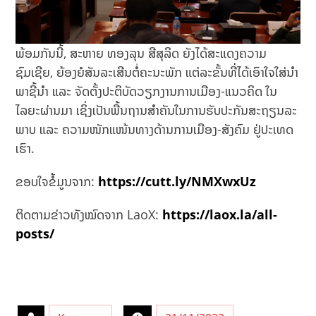
ພ້ອມກັນນີ້, ສະຫາຍ ທອງລຸນ ສີສຸລິດ ຍັງໄດ້ສະແດງຄວາມ
ຊົມເຊີຍ, ຍ້ອງຍໍສັນລະເສີນຕໍ່ຄະນະພັກ ແຕ່ລະຂັ້ນທີ່ໄດ້ເອົາໃຈໃສ່ນໍາ
ພາຊີ້ນໍາ ແລະ ຈັດຕັ້ງປະຕິບັດວຽກງານການເມືອງ-ແນວຄິດ ໃນ
ໄລຍະຜ່ານມາ ເຊິ່ງເປັນພື້ນຖານສໍາຄັນໃນການຮັບປະກັນສະຖຽນລະ
ພາບ ແລະ ຄວາມໜັກແໜ້ນທາງດ້ານການເມືອງ-ສັງຄົມ ຢູ່ປະເທດ
ເຮົາ.
ຂອບໃຈຂໍ້ມູນຈາກ:
https://cutt.ly/NMXwxUz
ຕິດຕາມຂ່າວທັງໝົດຈາກ LaoX:
https://laox.la/all-
posts/