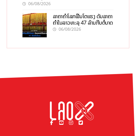
06/08/2026
ລາຄາຄຳໂລກຟື້ນໂຕແຮງ ດັນລາຄາ
ຄຳໃນລາວທະລຸ 47 ລ້ານກີບຕໍ່ບາດ
06/08/2026