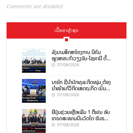
Comments are disabled
ເນື້ອຫາຫຼ້າສຸດ
ລົງນາມສຶກສາໂຄງການ ນິຄົມ
ອຸດສາຫະກຳວຽງຈັນ-ໄຊທານີ ຕັ້ງ
ເປົ້າດຶງທຶນ 150 ລ້ານໂດລາ, ສ້າງ
07/08/2026
ວຽກ 5.000 ຕຳແໜ່ງ
ນາຍົກ ຊີ້ນຳນັກທຸລະກິດໜຸ່ມ ຕ້ອງ
ນຳໜ້າແກ້ວິກິດເສດຖະກິດ ເນັ້ນດຶງ
ທຶນສາກົນ, ຫັນສູ່ດິຈິຕອນ
07/08/2026
ຍີ່ປຸ່ນຊ່ວຍເຫຼືອເພີ່ມ 1 ຕື້ເຢນ ອັບ
ເກຣດສະໜາມບິນວັດໄຕ ຮັບຮອງ
ການເຕີບໂຕ
07/08/2026