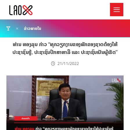
ຂ່າວພາຍໃນ
ທ່ານ ທອງລຸນ ກ່າວ “ທຸກວຽກງານຂອງພັກຂອງຊາດຕ້ອງໃຫ້
ປະຊາຊົນຮູ້, ປະຊາຊົນປຶກສາຫາລື ແລະ ປະຊາຊົນເປັນຜູ້ເຮັດ”
21/11/2022