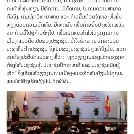
ກາຍເປັນລັດທິອາລົມຈິດນິຍົມ, ມັກໃຊ້ຄຳສັ່ງ, ກັບແນວຄິດການ
ກະທຳທີ່ທຸ່ນທ່ຽງ, ມີຫຼັກການ, ມີກົດເກນ, ໄປຕາມຄວາມສາມາດ
ຕົວຈິງ, ຕາມຫຼັກວິທະຍາສາດ ແລະ ກ້າວຂຶ້ນດ້ວຍຈັງຫວະທີ່ໝັ້ນ
ທ່ຽງດ້ວຍຄວາມອົດທົນ, ມີເຫດຜົນ ເພື່ອກ້າວຂຶ້ນຢ່າງໜັກແໜ້ນ
ຈາກກ້າວນີ້ໄປສູ່ກ້າວຕໍ່ໆໄປ. ເພື່ອເຮັດແນວໃດໃຫ້ວຽກງານການ
ເມືອງ-ແນວຄິດເປັນຂອງປະຊາຊົນ, ນໍ້າໃຈຮັກຊາດ, ຮັກລະບອບ
ປະຊາທິປະໄຕປະຊາຊົນ ຈຶ່ງເປັນຂອງປະຊາຊົນຢ່າງແທ້ຈິງນັ້ນ, ພວກ
ເຮົາຕ້ອງປະຕິບັດແນວທາງທີ່ວ່າ: “ທຸກວຽກງານຂອງພັກຂອງຊາດ
ຕ້ອງໃຫ້ປະຊາຊົນຮູ້, ປະຊາຊົນປຶກສາຫາລື ແລະ ປະຊາຊົນເປັນຜູ້
ເຮັດ” ຈຶ່ງເຮັດໃຫ້ວຽກງານການເມືອງ-ແນວຄິດຫັນປ່ຽນໄປສູ່ຄຸນະ
ພາບໃໝ່ຢ່າງເລິກເຊິ່ງມີປະສິດທິຜົນ.