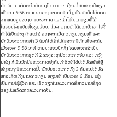
ນັດພົບແບບອັດຕະໂນມັດຢ່າງໄວວາ ແລະ ເຊື່ອມຕໍ່ກັບສະຖານີທຽນ
ເຫີຕອນ 6:56 ຕາມເວລາຂອງນະຄອນປັກກິ່ງ, ທີມນັກບິນໄດ້ອອກ
ຈາກແຄບຊູນຂອງຍານອະວະກາດ ແລະເຂົ້າໄປໃນແຄບຊູນທີ່ໃຊ້
ໂຄຈອນໂລກເປັນທີ່ຮຽບຮ້ອຍ. .ໃນລາຍງານຍັງໄດ້ບອກອີກວ່າ ໄຈ໋ຈື້
ກັງໄດ້ເປີດປະຕູ (hatch) ຂອງສະຖານີດາວທຽມທຽນເຫີ ແລະ
ນັກບິນອະວະກາດທັງ 3 ຄົນກໍໄດ້ເຂົ້າໄປໃນສະຖານີຫຼັກເທື່ອລະຄົນ
ເມື່ອເວລາ 9:58 ນາທີ ຕາມນະຄອນປັກກິ່ງ ໂດຍພວກເຂົາເປັນ
ນັກບິນອະວະກາດຊຸດທີ 2 ຂອງສະຖານີອະວະກາດຈີນ ແລະ ຫວັງ
ຍ່າຜິງ ກໍເປັນນັກບິນອະວະກາດຍິງຄົນທຳອິດທີ່ໄດ້ປະຕິບັດໜ້າທີ່ຢູ່
ເທິງສະຖານີອະວະກາດນີ້. ນັກບິນອະວະກາດທັງ 3 ຄົນຈະປະຕິບັດ
ພາລະກິດເທິງຍານດາວທຽມ ທຽນເຫີ ເປັນເວລາ 6 ເດືອນ ເຊິ່ງ
ເປັນການໃຊ້ຊີວິດ ແລະ ເຮັດວຽກໃນອະວະກາດທີ່ຍາວນານທີ່ສຸດ
ຂອງປະຫວັດສາດອະວະກາດຈີນ.