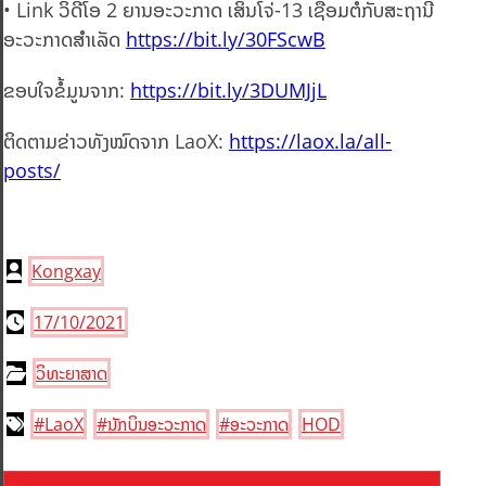
• Link ວິດີໂອ 2 ຍານອະວະກາດ ເສິນໂຈ່-13 ເຊື່ອມຕໍ່ກັບສະຖານີ
ອະວະກາດສຳເລັດ
https://bit.ly/30FScwB
ຂອບໃຈຂໍ້ມູນຈາກ:
https://bit.ly/3DUMJjL
ຕິດຕາມຂ່າວທັງໝົດຈາກ LaoX:
https://laox.la/all-
posts/
Kongxay
17/10/2021
ວິທະຍາສາດ
#LaoX
#ນັກບິນອະວະກາດ
#ອະວະກາດ
HOD