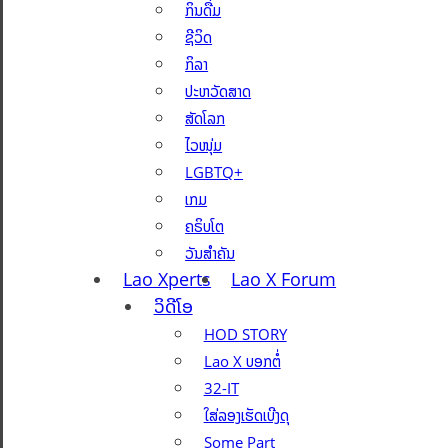
ກິນດື່ມ
ຊີວິດ
ກິລາ
ປະຫວັດສາດ
ສັດໂລກ
ໄວໜຸ່ມ
LGBTQ+
ເກມ
ຄຣິບໂຕ
ວັນສຳຄັນ
Lao Xperts
Lao X Forum
ວິດີໂອ
HOD STORY
Lao X ບອກຕໍ່
32-IT
ໃສ່ລອງເຮັດເບີງດຸ
Some Part