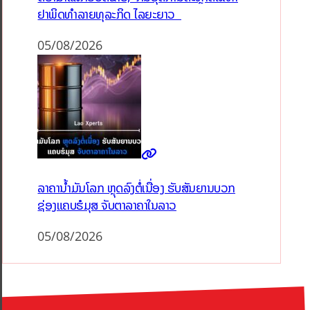
ຢາພິດທຳລາຍທຸລະກິດ ໄລຍະຍາວ
05/08/2026
ລາຄານ້ຳມັນໂລກ ຫຼຸດລົງຕໍ່ເນື່ອງ ຮັບສັນຍານບວກ
ຊ່ອງແຄບຮໍມຸສ ຈັບຕາລາຄາໃນລາວ
05/08/2026