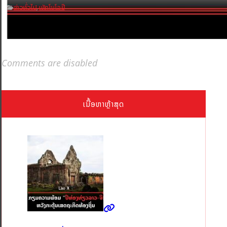
ຂ່າວທົ່ວໄປ
ເທັກໂນໂລຢີ
,
Comments are disabled
ເນື້ອຫາຫຼ້າສຸດ