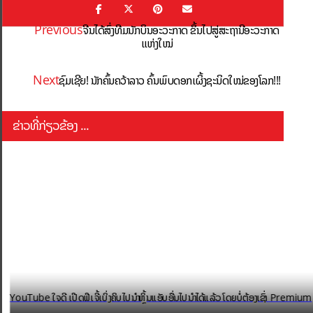
Previous
ຈີນໄດ້ສົ່ງທີມນັກບິນອະວະກາດ ຂຶ້ນໄປສູ່ສະຖານີອະວະກາດ
ແຫ່ງໃໝ່
Next
ຊົມເຊີຍ! ນັກຄົ້ນຄວ້າລາວ ຄົ້ນພົບດອກເຜິ້ງຊະນິດໃໝ່ຂອງໂລກ!!!
ຂ່າວທີ່ກ່ຽວຂ້ອງ ...
YouTube ໃຈດີ ເປີດຟີເຈີ້ເບິ່ງຄິບໄປນຳຫຼິ້ນແອັບອື່ນໄປນຳໄດ້ແລ້ວ ໂດຍບໍ່ຕ້ອງເຊົ່າ Premium