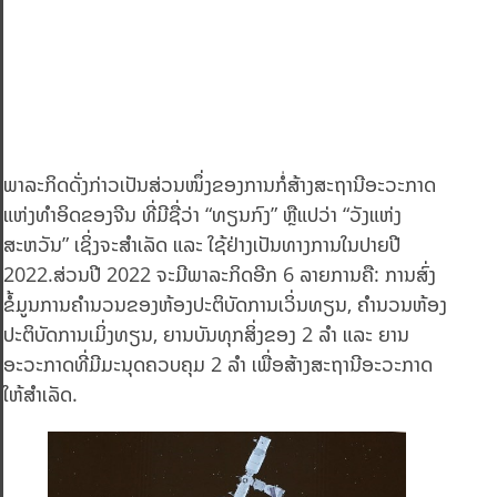
ພາລະກິດດັ່ງກ່າວເປັນສ່ວນໜຶ່ງຂອງການກໍ່ສ້າງສະຖານີອະວະກາດ
ແຫ່ງທຳອິດຂອງຈີນ ທີ່ມີຊື່ວ່າ “ທຽນກົງ” ຫຼືແປວ່າ “ວັງແຫ່ງ
ສະຫວັນ” ເຊິ່ງຈະສຳເລັດ ແລະ ໃຊ້ຢ່າງເປັນທາງການໃນປາຍປີ
2022.ສ່ວນປີ 2022 ຈະມີພາລະກິດອີກ 6 ລາຍການຄື: ການສົ່ງ
ຂໍ້ມູນການຄຳນວນຂອງຫ້ອງປະຕິບັດການເວິ່ນທຽນ, ຄຳນວນຫ້ອງ
ປະຕິບັດການເມິ່ງທຽນ, ຍານບັນທຸກສິ່ງຂອງ 2 ລຳ ແລະ ຍານ
ອະວະກາດທີ່ມີມະນຸດຄວບຄຸມ 2 ລຳ ເພື່ອສ້າງສະຖານີອະວະກາດ
ໃຫ້ສຳເລັດ.