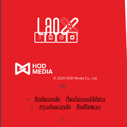
© 2020 HOD Media Co., Ltd.
ຕິດຕໍ່ພວກເຮົາ
ເງື່ອນໄຂການນຳໃຊ້ຂ່າວ
ກ່ຽວກັບພວກເຮົາ
ຕິດຕໍ່ໂຄສະນາ