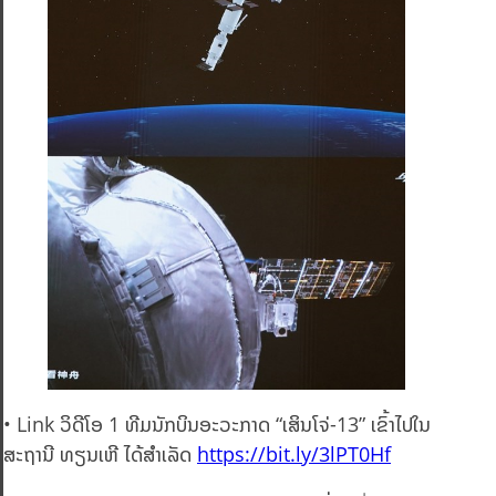
• Link ວິດີໂອ 1 ທີມນັກບິນອະວະກາດ “ເສິນໂຈ່-13” ເຂົ້າໄປໃນ
ສະຖານີ ທຽນເຫີ ໄດ້ສຳເລັດ
https://bit.ly/3lPT0Hf