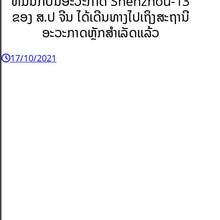
ທີມນັກບິນອະວະກາດ Shenzhou-13
ຂອງ ສ.ປ ຈີນ ໄດ້ເດີນທາງໄປເຖິງສະຖານີ
ອະວະກາດຫຼັກສຳເລັດແລ້ວ
17/10/2021