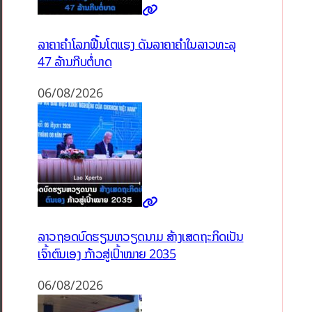
ລາຄາຄຳໂລກຟື້ນໂຕແຮງ ດັນລາຄາຄຳໃນລາວທະລຸ
47 ລ້ານກີບຕໍ່ບາດ
06/08/2026
ລາວຖອດບົດຮຽນຫວຽດນາມ ສ້າງເສດຖະກິດເປັນ
ເຈົ້າຕົນເອງ ກ້າວສູ່ເປົ້າໝາຍ 2035
06/08/2026