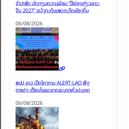
ຈຳປາສັກ ເລັ່ງກຽມຄວາມພ້ອມ “ປີທ່ອງທ່ຽວລາວ-
ຈີນ 2027” ຫວັງກະຕຸ້ນເສດຖະກິດທ້ອງຖິ່ນ
06/08/2026
ສປປ ລາວ ເປີດໂຄງການ ALERT-LAO ສ້າງ
ຕາໜ່າງ ເຕືອນໄພພະຍາດລະບາດທົ່ວປະເທດ
06/08/2026