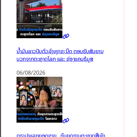
ນໍ້າມັນລາວປັບຕົວລົງທຸກຊະນິດ ຕອບຮັບສັນຍານ
ບວກຈາກຕະຫຼາດໂລກ ແລະ ຊ່ອງແຄບຮໍມູສ
06/08/2026
ດຣາມ່າແລກຍອດຂາຍ, ກົນຍຸດການຕະຫຼາດສີເທົາ