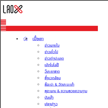
ເນື້ອຫາ
ຂ່າວພາຍໃນ
ຂ່າວທົ່ວໄປ
ຂ່າວຕ່າງປະເທດ
ເທັກໂນໂລຢີ
ວິທະຍາສາດ
ສິ່ງແວດລ້ອມ
ສິລະປະ & ວັດທະນະທຳ
ສຸຂະພາບ & ຄວາມສວຍຄວາມງາມ
ບັນເທີງ
ທ່ອງທ່ຽວ