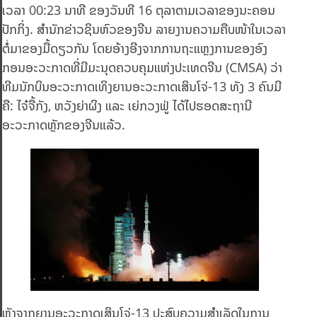
ເວລາ 00:23 ນາທີ ຂອງວັນທີ 16 ຕຸລາຕາມເວລາຂອງນະຄອນ
ປັກກິ່ງ. ສຳນັກຂ່າວຊິນຫົວຂອງຈີນ ລາຍງານຄວາມຄືບໜ້າໃນເວລາ
ຕໍ່ມາຂອງມື້ດຽວກັນ ໂດຍອ້າງອີງຈາກການຖະແຫຼງການຂອງອົງ
ກອນອະວະກາດທີ່ມີມະນຸດຄວບຄຸມແຫ່ງປະເທດຈີນ (CMSA) ວ່າ
ທີມນັກບິນອະວະກາດເທິງຍານອະວະກາດເສິນໂຈ່-13 ທັງ 3 ຄົນມີ
ຄື: ໄຈ໋ຈື້ກັງ, ຫວັງຍ່າຜິງ ແລະ ເຍ່ກວງຟູ່ ໄດ້ໄປຮອດສະຖານີ
ອະວະກາດຫຼັກຂອງຈີນແລ້ວ.
ຫຼັງຈາກຍານອະວະກາດເສິນໂຈ່-13 ປະສົບຄວາມສໍາເລັດໃນການ