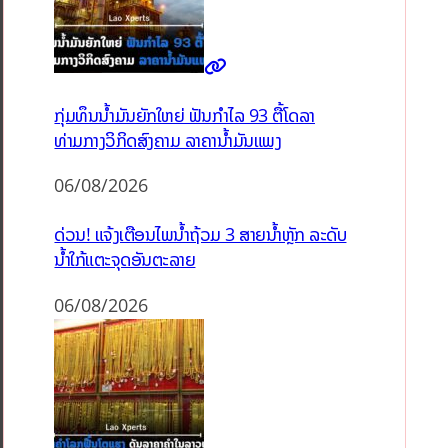
ກຸ່ມທຶນນ້ຳມັນຍັກໃຫຍ່ ຟັນກຳໄລ 93 ຕື້ໂດລາ
ທ່າມກາງວິກິດສົງຄາມ ລາຄານໍ້າມັນແພງ
06/08/2026
ດ່ວນ! ແຈ້ງເຕືອນໄພນໍ້າຖ້ວມ 3 ສາຍນໍ້າຫຼັກ ລະດັບ
ນໍ້າໃກ້ແຕະຈຸດອັນຕະລາຍ
06/08/2026