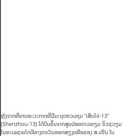
ຫຼັງຈາກທີ່ຍານອະວະກາດທີ່ມີມະນຸດຄວບຄຸມ “ເສິນໂຈ່-13”
(Shenzhou-13) ໄດ້ບິນຂຶ້ນຈາກສູນປ່ອຍດາວທຽມ ຈິ່ວຊວຽນ
ໃນທະເລຊາຍໂກບີທາງຕາເວັນອອກສຽງເໜືອຂອງ ສ.ປຈີນ ໃນ