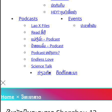
ນັດກັນກິນ
HEY? ຮູບເງົາອີ່ຫຍັງ
Podcasts
Events
Lao X Files
ປະຊາສຳພັນ
Read ອີ່ຫຼີ
ແມ່ຕູ້ເລົ່າ – Podcast
ປ້າສອນລົ່ມ – Podcast
Podcast ຫຍັງເກາະ?
Endless Love
Science Talk
ກ່ຽວກັບ
ຕິດຕໍ່ໂຄສະນາ
Home
ວິທະຍາສາດ