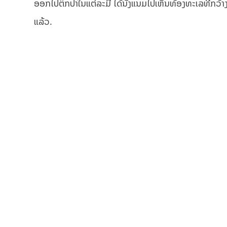
ອອກໄປຕຶກປາໃນແຕ່ລະມື້ ໄດ້ນັ່ງແນມໄປເຫັນທ້ອງທະເລທີ່ກວ້າງໃຫ
ແລ້ວ.