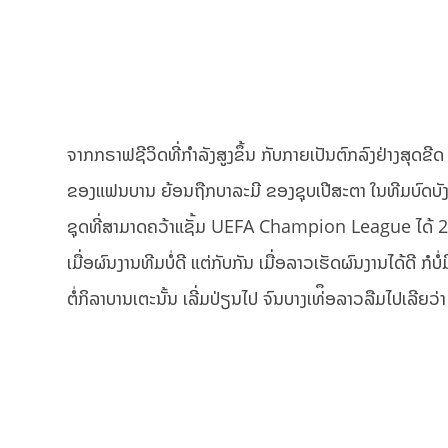
ຈາກກຣາຟຊີວິດທີ່ກຳລັງສູງຂຶ້ນ ກັບກາຍເປັນຕົກລົງຢ່າງສຸດຂີດ 
ຂອງແຟນບານ ຍ້ອນຖືກບາລະມີ ຂອງຊຸບເປີສະຕາ ໃນທີມບົດບັ
ຊຸດທີ່ສາມາດຄວ້າແຊັ້ມ UEFA Champion League ໄດ້ 2 
ເມື່ອຜົນງານທີມບໍ່ດີ ແຕ່ກັບກັນ ເມື່ອລາວເຮັດຜົນງານໄດ້ດີ ກໍບໍ
ຕໍ່ກິລາບານເຕະນັ້ນ ເລີ່ມປ່ຽນໄປ ຈົນບາງເທ່ຶອລາວລືມໄປເລີຍວ່າ