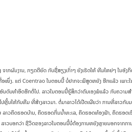
າກຜົນງານ, ກຽດຕິຍົດ ກັບຊື່ສຽງເກົ່າໆ ຍັງເຮັດໃຫ້ ທີມໃຫຍ່ໆ ໃນອັງກ
ື່ອໜຶ່ງ. ແຕ່ Coentrao ໃນຕອນນີ້ ບໍ່ຢາກຈະພິສູດຫຍັງ ອີກແລ້ວ ເພາະ
ນອັນດັບທຳອິດອີກຕໍ່ໄປ. ລາວໃນຕອນນີ້ຮູ້ສຶກວ່າຕົນເອງພໍແລ້ວ ກັບຄວາມສຳ
ຫຼິ້ນໃຫ້ກັບທີມ ທີ່ສ້າງລາວມາ. ຕໍ່ມາລາວໄດ້ເປີດເຜີຍວ່າ ການທີ່ລາວກັບມ
ອນ ລາວຄິດຮອດບ້ານ, ຄິດຮອດກິ່ນນໍ້າທະເລ, ຄິດຮອດທ້ອງຟ້າ, ຄິດຮອດເຮ
. ລາວບອກວ່າ ຊີວິດຂອງລາວໃນຕອນນີ້ບໍ່ຕ້ອງການຫຍັງຫຼາຍນອກຈາກການໄດ