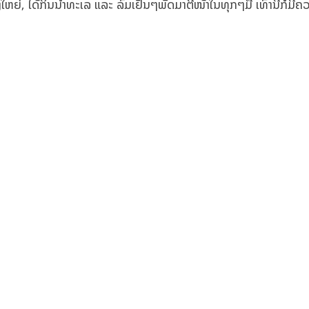
ຍ່, ໄດ້ກິ່ນນໍ້າທະເລ ແລະ ລົມເຢັນໆພັດມາຕີໜ້າໃນທຸກໆມື້ ເທົ່ານີ້ກໍມີຄ