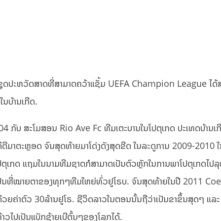
ຊຸດປະຫວັດສາດທີ່ສາມາດຄວ້າແຊັ້ມ UEFA Champion League ໄດ
ໃນບ້ານເກີດ.
004 ກັບ ສະໂມສອນ Rio Ave Fc ທີມເຕະບານໃນໂປຕຸເກດ ປະເທດບ້ານເ
ໄດ້ດີມາຕະຫຼອດ ຈົນສຸດທ້າຍມາໂດ່ງດັງສຸດຂີດ ໃນລະດູການ 2009-2010 
ປຕຸເກດ ແຖມໃນນາມທີມຊາດກໍສາມາດເປັນຕົວຫຼັກໃນການພາໂປຕຸເກດໄປລ
ເປັນທີ່ໝາຍຕາຂອງທຸກໆທີມໃຫຍ່ທົ່ວຢູໂຣບ. ຈົນສຸດທ້າຍໃນປີ 2011 Co
້ວຍຄ່າຕົວ 30ລ້ານຢູໂຣ. ຊີວິດລາວໃນຕອນນັ້ນຖືວ່າເປັນຂາຂຶ້ນສຸດໆ ແລ
າວໄປເປັນແບັກຊ້າຍເບີຕົ້ນໆຂອງໂລກໄດ້.