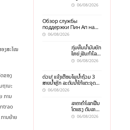
ALERT-LAO
06/08/2026
ສ້າງຕາໜ່າງ
ເຕືອນໄພພະຍາດ
Обзор службы
ລະບາດທົ່ວ
поддержки Пин Ап на
ປະເທດ
официальном сайте с
06/08/2026
актуальной
информацией
ກຸ່ມທຶນນ້ຳມັນຍັກ
້ສອງສະໄໝ
ໃຫຍ່ ຟັນກຳໄລ
93 ຕື້ໂດລາ
06/08/2026
ທ່າມກາງວິກິດ
ສົງຄາມ ລາຄາ
ກີດຂອງ
ດ່ວນ! ແຈ້ງເຕືອນໄພນໍ້າຖ້ວມ 3
ນໍ້າມັນແພງ
ສາຍນໍ້າຫຼັກ ລະດັບນໍ້າໃກ້ແຕະຈຸດ
ໃນຖານະ
ອັນຕະລາຍ
06/08/2026
ຸຍ ການ
ລາຄາຄຳໂລກຟື້ນ
entrao
ໂຕແຮງ ດັນລາຄາ
ຄຳໃນລາວທະລຸ
06/08/2026
ະ ການຍ້າຍ
47 ລ້ານກີບຕໍ່
ບາດ