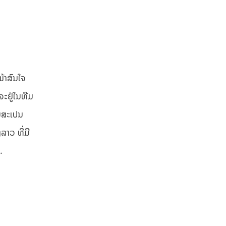
ໜ້າສົນໃຈ
ະຢູ່ໃນທີມ
ໃນສະເປນ
ງລາວ ທີ່ມີ
.