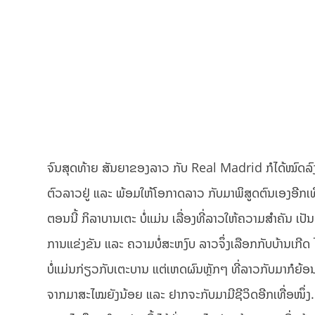
ຈົນສຸດທ້າຍ ສັນຍາຂອງລາວ ກັບ Real Madrid ກໍໄດ້ໝົດລົງ ຈ
ຕົວລາວຢູ່ ແລະ ພ້ອມໃຫ້ໂອກາດລາວ ກັບມາພິສູດຕົນເອງອີກເທ
ຕອນນີ້ ກິລາບານເຕະ ບໍ່ແມ່ນ ເລື່ອງທີ່ລາວໃຫ້ຄວາມສຳຄັນ ເປັ
ການແຂ່ງຂັນ ແລະ ຄວາມບໍ່ສະຫງົບ ລາວຈຶ່ງເລືອກກັບບ້ານເກີດ ໄປ
ບໍ່ແມ່ນກ່ຽວກັບເຕະບານ ແຕ່ເຫດຜົນຫຼັກໆ ທີ່ລາວກັບມາກໍຍ້
ຈາກມາສະໄໝຍັງນ້ອຍ ແລະ ຢາກຈະກັບມາມີຊີວິດອີກເທື່ອໜຶ່ງ