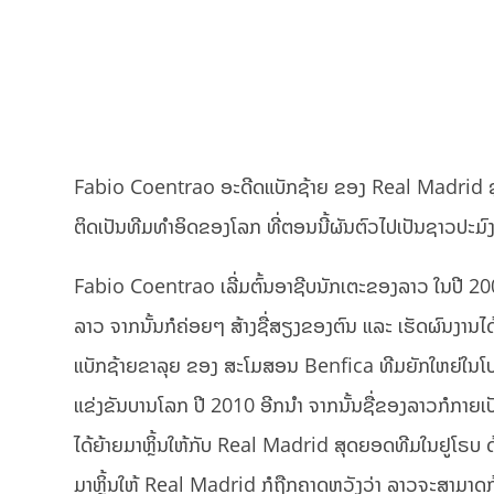
Fabio Coentrao ອະດີດແບັກຊ້າຍ ຂອງ Real Madrid 
ຕິດເປັນທີມທຳອິດຂອງໂລກ ທີ່ຕອນນີ້ຜັນຕົວໄປເປັນຊາວປະມົງ
Fabio Coentrao ເລີ່ມຕົ້ນອາຊີບນັກເຕະຂອງລາວ ໃນປີ 2
ລາວ ຈາກນັ້ນກໍຄ່ອຍໆ ສ້າງຊື່ສຽງຂອງຕົນ ແລະ ເຮັດຜົນງານ
ແບັກຊ້າຍຂາລຸຍ ຂອງ ສະໂມສອນ Benfica ທີມຍັກໃຫຍ່ໃນໂ
ແຂ່ງຂັນບານໂລກ ປີ 2010 ອີກນຳ ຈາກນັ້ນຊື່ຂອງລາວກໍກາຍ
ໄດ້ຍ້າຍມາຫຼິ້ນໃຫ້ກັບ Real Madrid ສຸດຍອດທີມໃນຢູໂຣບ ດ
ມາຫຼິ້ນໃຫ້ Real Madrid ກໍຖືກຄາດຫວັງວ່າ ລາວຈະສາມາດກ້