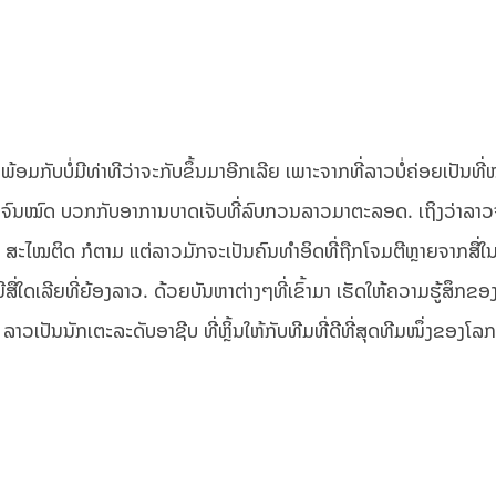
ພ້ອມກັບບໍ່ມີທ່າທີວ່າຈະກັບຂຶ້ນມາອີກເລີຍ ເພາະຈາກທີ່ລາວບໍ່ຄ່ອຍເປັນທີ່
ງຈົນໝົດ ບວກກັບອາການບາດເຈັບທີ່ລົບກວນລາວມາຕະລອດ. ເຖິງວ່າລາວຈ
ສະໄໝຕິດ ກໍຕາມ ແຕ່ລາວມັກຈະເປັນຄົນທຳອິດທີ່ຖືກໂຈມຕີຫຼາຍຈາກສື່
່ມີສື່ໃດເລີຍທີ່ຍ້ອງລາວ. ດ້ວຍບັນຫາຕ່າງໆທີ່ເຂົ້າມາ ເຮັດໃຫ້ຄວາມຮູ້ສຶກຂອ
 ລາວເປັນນັກເຕະລະດັບອາຊີບ ທີ່ຫຼິ້ນໃຫ້ກັບທີມທີ່ດີທີ່ສຸດທີມໜຶ່ງຂອງໂລກ