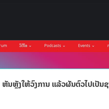
orum
ວິດີໂອ
Podcasts
Events
ກ
ຫັນຫຼັງໃຫ້ວົງການ ແລ້ວຜັນຕົວໄປເປັນ