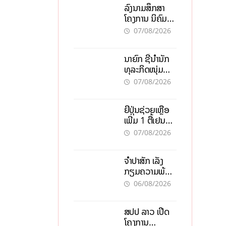
ລົງນາມສຶກສາ
ໂຄງການ ນິຄົມ
ອຸດສາຫະກຳ
07/08/2026
ວຽງຈັນ-ໄຊທານີ
ຕັ້ງເປົ້າດຶງທຶນ
ນາຍົກ ຊີ້ນຳນັກ
150 ລ້ານໂດລາ,
ທຸລະກິດໜຸ່ມ
ສ້າງວຽກ 5.000
ຕ້ອງນຳໜ້າແກ້
ຕຳແໜ່ງ
07/08/2026
ວິກິດເສດຖະກິດ
ເນັ້ນດຶງທຶນ
ຍີ່ປຸ່ນຊ່ວຍເຫຼືອ
ສາກົນ, ຫັນສູ່ດິຈິ
ເພີ່ມ 1 ຕື້ເຢນ
ຕອນ
ອັບເກຣດ
07/08/2026
ສະໜາມບິນວັດ
ໄຕ ຮັບຮອງການ
ຈຳປາສັກ ເລັ່ງ
ເຕີບໂຕ
ກຽມຄວາມພ້ອມ
“ປີທ່ອງທ່ຽວ
06/08/2026
ລາວ-ຈີນ 2027”
ຫວັງກະຕຸ້ນ
ສປປ ລາວ ເປີດ
ເສດຖະກິດ
ໂຄງການ
ທ້ອງຖິ່ນ