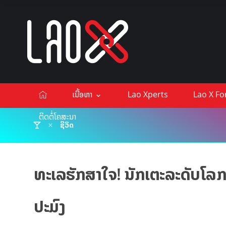
ເນື້ອຫາ
Lao Xperts
Lao X F
ຕິດຕໍ່ໂຄສະນາ
ຊີວິດ
ທະເລຮັກສາໃຈ! ນັກເຕະລະດັບໂລກ 
ປະມົງ