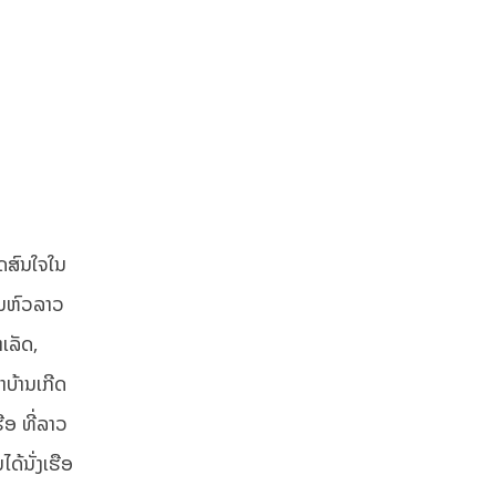
ິດສົນໃຈໃນ
ໃນຫົວລາວ
ເລັດ,
າບ້ານເກີດ
ືອ ທີ່ລາວ
້ນັ່ງເຮືອ