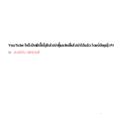
YouTube ໃຈດີ ເປີດຟີເຈີ້ເບິ່ງຄິບໄປນຳຫຼິ້ນແອັບອື່ນໄປນຳໄດ້ແລ້ວ ໂດຍບໍ່ຕ້ອງເຊົ່
ຂ່າວທົ່ວໄປ
ເທັກໂນໂລຢີ
,