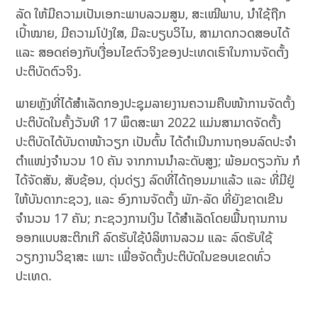
ລັດ ໃຫ້ມີຄວາມເປັນເອກະພາບລວມສູນ, ສະເໝີພາບ, ນຳໃຊ້ຖືກ
ເປົ້າໝາຍ, ມີຄວາມໂປ່ງໃສ, ມີລະບຽບວິໄນ, ສາມາດກວດສອບໄດ້
ແລະ ສອດຄ່ອງກັບເງື່ອນໄຂຕົວຈິງຂອງປະເທດເຮົາໃນການຈັດຕັ້ງ
ປະຕິບັດຕົວຈິງ.
ພາຍຫຼັງທີ່ໄດ້ສໍາເລັດກອງປະຊຸມລາຍງານຄວາມຄືບໜ້າການຈັດຕັ້ງ
ປະຕິບັດໃນຄັ້ງວັນທີ 17 ພຶດສະພາ 2022 ແມ່ນສາມາດຈັດຕັ້ງ
ປະຕິບັດໄດ້ບັນດາໜ້າວຽກ ເປັນຕົ້ນ ໄດ້ດຳເນີນການຖອນລົດປະຈໍາ
ຕໍາແໜ່ງຈຳນວນ 10 ຄັນ ຈາກການນຳລະດັບສູງ; ພ້ອມດຽວກັນ ກໍ
ໄດ້ຈັດສັນ, ສັບຊ້ອນ, ດຸ່ນດ່ຽງ ລົດທີ່ໄດ້ຖອນມາແລ້ວ ແລະ ທີ່ມີຢູ່
ໃຫ້ບັນດາກະຊວງ, ແລະ ອົງການຈັດຕັ້ງ ພັກ-ລັດ ທີ່ຍັງຂາດເຂີນ
ຈຳນວນ 17 ຄັນ; ກະຊວງການເງິນ ໄດ້ສຳເລັດໂດຍພື້ນຖານການ
ອອກແບບສະຕິກເກີ ລົດຮັບໃຊ້ບໍລິຫານລວມ ແລະ ລົດຮັບໃຊ້
ວຽກງານວິຊາສະ ເພາະ ເພື່ອຈັດຕັ້ງປະຕິບັດໃນຂອບເຂດທົ່ວ
ປະເທດ.