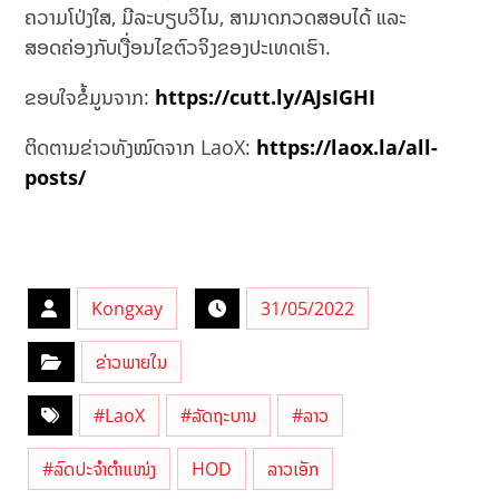
ຄວາມໂປ່ງໃສ, ມີລະບຽບວິໄນ, ສາມາດກວດສອບໄດ້ ແລະ
ສອດຄ່ອງກັບເງື່ອນໄຂຕົວຈິງຂອງປະເທດເຮົາ.
ຂອບໃຈຂໍ້ມູນຈາກ:
https://cutt.ly/AJsIGHI
ຕິດຕາມຂ່າວທັງໝົດຈາກ LaoX:
https://laox.la/all-
posts/
Kongxay
31/05/2022
ຂ່າວພາຍໃນ
#LaoX
#ລັດຖະບານ
#ລາວ
#ລົດປະຈຳຕຳແໜ່ງ
HOD
ລາວເອັກ