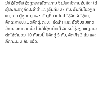
ນຳໃຊ້ລົດຮັບໃຊ້ວຽກທາງລັດຖະການ ຈຶ່ງມີພະນັກງານຂັບລົດ; ໄດ້
ຊຳລະສະສາງລົດປະຈຳຕຳແໜ່ງຂັ້ນກົມ 27 ຄັນ, ຂັ້ນກົມໄປວຽກ
ທາງການ ຢູ່ສູນກາງ ແລະ ທ້ອງຖິ່ນ ແມ່ນນຳໃຊ້ລົດຮັບໃຊ້ທາງ
ລັດຖະການປະເພດລົດຕູ້, ກະບະ, ລົດເກັງ ແລະ ລົດຈິບຂະໜາດ
ນ້ອຍ. ນອກຈາກນັ້ນ ໄດ້ນຳໃຊ້ສະຕິກເກີ ລົດຮັບໃຊ້ວຽກທາງການ
ຕິດໃສ່ຈຳນວນ 10 ຄັນໃນນີ້ ມີລົດຕູ້ 5 ຄັນ, ລົດເກັງ 3 ຄັນ ແລະ
ລົດກະບະ 2 ຄັນ ແລ້ວ.