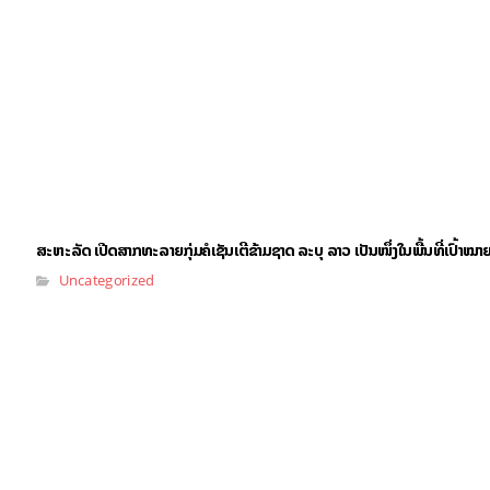
ສະຫະລັດ ເປີດສາກທະລາຍກຸ່ມຄໍເຊັນເຕີຂ້າມຊາດ ລະບຸ ລາວ ເປັນໜຶ່ງໃນພື້ນທີ່ເປົ້າໝາຍ
Uncategorized