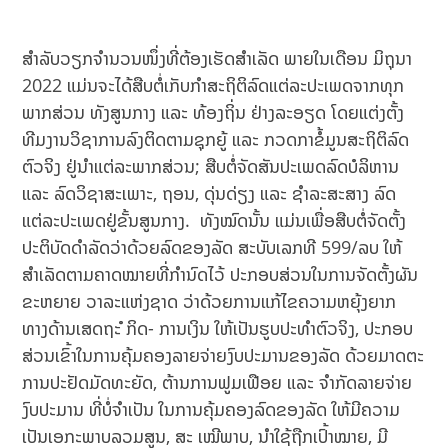
ສຳລັບວຽກຈຳນວນໜຶ່ງທີ່ຕ້ອງເຮັດສຳເລັດ ພາຍໃນເດືອນ ມິຖຸນາ
2022 ແມ່ນຈະໄດ້ສືບຕໍ່ເກັບກໍາສະຖິຕິລົດແຕ່ລະປະເພດຈາກທຸກ
ພາກສ່ວນ ທັງສູນກາງ ແລະ ທ້ອງຖິ່ນ ຢ່າງລະອຽດ ໂດຍແຕ່ງຕັ້ງ
ທີມງານວິຊາການລົງຕິດຕາມຊຸກຍູ້ ແລະ ກວດກາຂໍ້ມູນສະຖິຕິລົດ
ຕົວຈິງ ຢູ່ນຳແຕ່ລະພາກສ່ວນ; ສືບຕໍ່ຈັດສັນປະເພດລົດບໍລິຫານ
ແລະ ລົດວິຊາສະເພາະ, ຖອນ, ດຸ່ນດ່ຽງ ແລະ ຊຳລະສະສາງ ລົດ
ແຕ່ລະປະເພດຢູ່ຂັ້ນສູນກາງ. ທັງໝົດນັ້ນ ແມ່ນເພື່ອສືບຕໍ່ຈັດຕັ້ງ
ປະຕິບັດດຳລັດວ່າດ້ວຍລົດຂອງລັດ ສະບັບເລກທີ 599/ລບ ໃຫ້
ສຳເລັດຕາມຄາດໝາຍທີ່ກຳນົດໄວ້ ປະກອບສ່ວນໃນການຈັດຕັ້ງຜັນ
ຂະຫຍາຍ ວາລະແຫ່ງຊາດ ວ່າດ້ວຍການແກ້ໄຂຄວາມຫຍຸ້ງຍາກ
ທາງດ້ານເສດຖະ ໍກິດ- ການເງິນ ໃຫ້ເປັນຮູບປະທຳຕົວຈິງ, ປະກອບ
ສ່ວນເຂົ້າໃນການຄຸ້ມຄອງລາຍຈ່າຍງົບປະມານຂອງລັດ ດ້ວຍມາດຕະ
ການປະຢັດມັດທະຍັດ, ຕ້ານການຟູມເຟືອຍ ແລະ ຈຳກັດລາຍຈ່າຍ
ງົບປະມານ ທີ່ບໍ່ຈຳເປັນ ໃນການຄຸ້ມຄອງລົດຂອງລັດ ໃຫ້ມີຄວາມ
ເປັນເອກະພາບລວມສູນ, ສະ ເໝີພາບ, ນຳໃຊ້ຖືກເປົ້າໝາຍ, ມີ