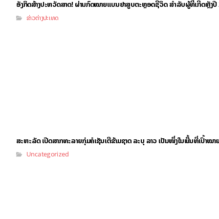
ອັງກິດສ້າງປະຫວັດສາດ! ຜ່ານກົດໝາຍແບນຢາສູບຕະຫຼອດຊີວິດ ສຳລັບຜູ້ທີ່ເກີດຫຼັງປ
ຂ່າວຕ່າງປະເທດ
ສະຫະລັດ ເປີດສາກທະລາຍກຸ່ມຄໍເຊັນເຕີຂ້າມຊາດ ລະບຸ ລາວ ເປັນໜຶ່ງໃນພື້ນທີ່ເປົ້າໝາຍ
Uncategorized