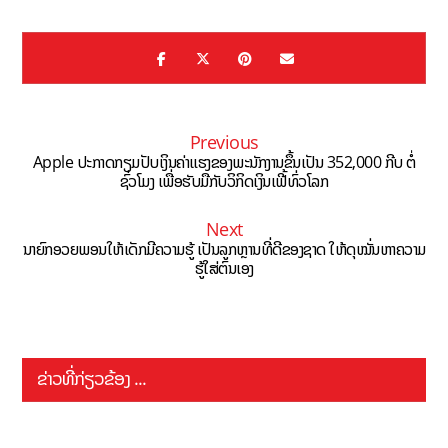
Previous
Apple ປະກາດກຽມປັບເງິນຄ່າແຮງຂອງພະນັກງານຂຶ້ນເປັນ 352,000 ກີບ ຕໍ່
ຊົ່ວໂມງ ເພື່ອຮັບມືກັບວິກິດເງິນເຟີ້ທົ່ວໂລກ
Next
ນາຍົກອວຍພອນໃຫ້ເດັກມີຄວາມຮູ້ ເປັນລູກຫຼານທີ່ດີຂອງຊາດ ໃຫ້ດຸໝັ່ນຫາຄວາມ
ຮູ້ໃສ່ຕົນເອງ
ຂ່າວທີ່ກ່ຽວຂ້ອງ ...