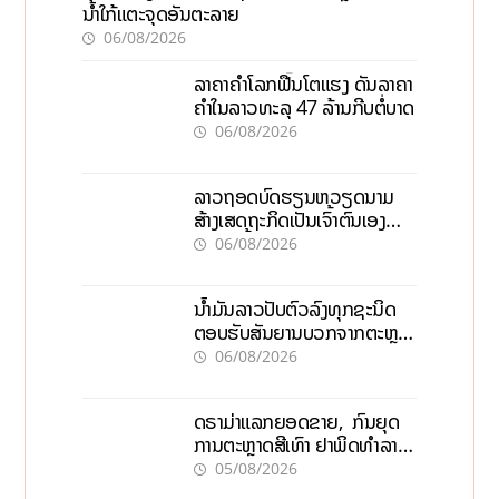
ນໍ້າໃກ້ແຕະຈຸດອັນຕະລາຍ
06/08/2026
ລາຄາຄຳໂລກຟື້ນໂຕແຮງ ດັນລາຄາ
ຄຳໃນລາວທະລຸ 47 ລ້ານກີບຕໍ່ບາດ
06/08/2026
ລາວຖອດບົດຮຽນຫວຽດນາມ
ສ້າງເສດຖະກິດເປັນເຈົ້າຕົນເອງ
ກ້າວສູ່ເປົ້າໝາຍ 2035
06/08/2026
ນໍ້າມັນລາວປັບຕົວລົງທຸກຊະນິດ
ຕອບຮັບສັນຍານບວກຈາກຕະຫຼາດ
ໂລກ ແລະ ຊ່ອງແຄບຮໍມູສ
06/08/2026
ດຣາມ່າແລກຍອດຂາຍ, ກົນຍຸດ
ການຕະຫຼາດສີເທົາ ຢາພິດທຳລາຍ
ທຸລະກິດ ໄລຍະຍາວ
05/08/2026