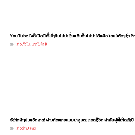
YouTube ໃຈດີ ເປີດຟີເຈີ້ເບິ່ງຄິບໄປນຳຫຼິ້ນແອັບອື່ນໄປນຳໄດ້ແລ້ວ ໂດຍບໍ່ຕ້ອງເຊົ່
ຂ່າວທົ່ວໄປ
ເທັກໂນໂລຢີ
,
ອັງກິດສ້າງປະຫວັດສາດ! ຜ່ານກົດໝາຍແບນຢາສູບຕະຫຼອດຊີວິດ ສຳລັບຜູ້ທີ່ເກີດຫຼັງປ
ຂ່າວຕ່າງປະເທດ