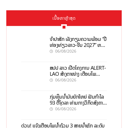
ເນື້ອຫາຫຼ້າສຸດ
ຈຳປາສັກ ເລັ່ງກຽມຄວາມພ້ອມ “ປີ
ທ່ອງທ່ຽວລາວ-ຈີນ 2027” ຫວັງ
ກະຕຸ້ນເສດຖະກິດທ້ອງຖິ່ນ
06/08/2026
ສປປ ລາວ ເປີດໂຄງການ ALERT-
LAO ສ້າງຕາໜ່າງ ເຕືອນໄພ
ພະຍາດລະບາດທົ່ວປະເທດ
06/08/2026
ກຸ່ມທຶນນ້ຳມັນຍັກໃຫຍ່ ຟັນກຳໄລ
93 ຕື້ໂດລາ ທ່າມກາງວິກິດສົງຄາມ
ລາຄານໍ້າມັນແພງ
06/08/2026
ດ່ວນ! ແຈ້ງເຕືອນໄພນໍ້າຖ້ວມ 3 ສາຍນໍ້າຫຼັກ ລະດັບ