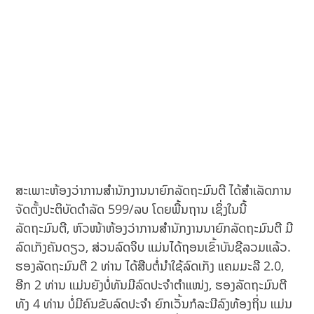
ສະເພາະຫ້ອງວ່າການສໍານັກງານນາຍົກລັດຖະມົນຕີ ໄດ້ສຳເລັດການ
ຈັດຕັ້ງປະຕິບັດດຳລັດ 599/ລບ ໂດຍພື້ນຖານ ເຊິ່ງໃນນີ້
ລັດຖະມົນຕີ, ຫົວໜ້າຫ້ອງວ່າການສຳນັກງານນາຍົກລັດຖະມົນຕີ ມີ
ລົດເກັງຄັນດຽວ, ສ່ວນລົດຈິບ ແມ່ນໄດ້ຖອນເຂົ້າບັນຊີລວມແລ້ວ.
ຮອງລັດຖະມົນຕີ 2 ທ່ານ ໄດ້ສືບຕໍ່ນຳໃຊ້ລົດເກັງ ແຄມມະລີ 2.0,
ອີກ 2 ທ່ານ ແມ່ນຍັງບໍ່ທັນມີລົດປະຈຳຕຳແໜ່ງ, ຮອງລັດຖະມົນຕີ
ທັງ 4 ທ່ານ ບໍ່ມີຄົນຂັບລົດປະຈຳ ຍົກເວັ້ນກໍລະນີລົງທ້ອງຖິ່ນ ແມ່ນ