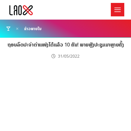
ຂ່າວພາຍໃນ
ຖອນລົດປະຈຳຕຳແໜ່ງໄດ້ແລ້ວ 10 ຄັນ! ພາຍຫຼັງປະຊຸມມາຫຼາຍຄັ້ງ
31/05/2022