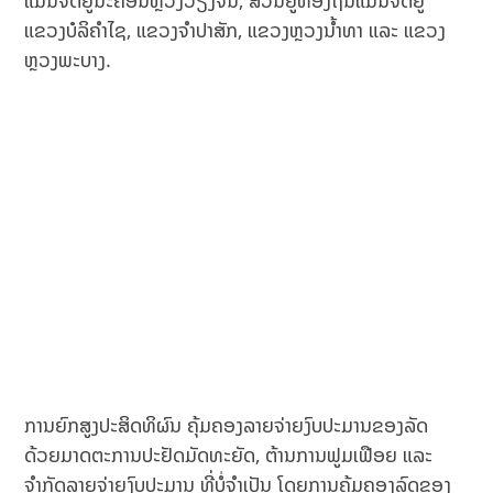
ແຂວງບໍລິຄໍາໄຊ, ແຂວງຈໍາປາສັກ, ແຂວງຫຼວງນໍ້າທາ ແລະ ແຂວງ
ຫຼວງພະບາງ.
ການຍົກສູງປະສິດທິຜົນ ຄຸ້ມຄອງລາຍຈ່າຍງົບປະມານຂອງລັດ
ດ້ວຍມາດຕະການປະຢັດມັດທະຍັດ, ຕ້ານການຟູມເຟືອຍ ແລະ
ຈຳກັດລາຍຈ່າຍງົບປະມານ ທີ່ບໍ່ຈຳເປັນ ໂດຍການຄຸ້ມຄອງລົດຂອງ