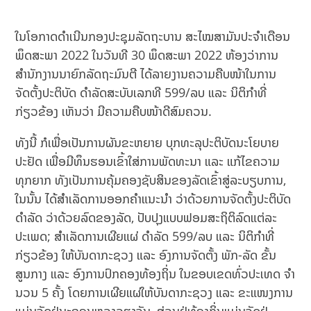
ໃນໂອກາດດຳເນີນກອງປະຊຸມລັດຖະບານ ສະໄໝສາມັນປະຈຳເດືອນ
ພຶດສະພາ 2022 ໃນວັນທີ 30 ພຶດສະພາ 2022 ຫ້ອງວ່າການ
ສຳນັກງານນາຍົກລັດຖະມົນຕີ ໄດ້ລາຍງານຄວາມຄືບໜ້າໃນການ
ຈັດຕັ້ງປະຕິບັດ ດຳລັດສະບັບເລກທີ 599/ລບ ແລະ ນິຕິກຳທີ່
ກ່ຽວຂ້ອງ ເຫັນວ່າ ມີຄວາມຄືບໜ້າດີສົມຄວນ.
ທັງນີ້ ກໍເພື່ອເປັນການຜັນຂະຫຍາຍ ບຸກທະລຸປະຕິບັດນະໂຍບາຍ
ປະຢັດ ເພື່ອມີທຶນຮອນເຂົ້າໃສ່ການພັດທະນາ ແລະ ແກ້ໄຂຄວາມ
ທຸກຍາກ ທັງເປັນການຄຸ້ມຄອງຊັບສິນຂອງລັດເຂົ້າສູ່ລະບຽບການ,
ໃນນັ້ນ ໄດ້ສຳເລັດການອອກຄຳແນະນຳ ວ່າດ້ວຍການຈັດຕັ້ງປະຕິບັດ
ດຳລັດ ວ່າດ້ວຍລົດຂອງລັດ, ປັບປຸງແບບຟອມສະຖິຕິລົດແຕ່ລະ
ປະເພດ; ສຳເລັດການເຜີຍແຜ່ ດຳລັດ 599/ລບ ແລະ ນິຕິກໍາທີ່
ກ່ຽວຂ້ອງ ໃຫ້ບັນດາກະຊວງ ແລະ ອົງການຈັດຕັ້ງ ພັກ-ລັດ ຂັ້ນ
ສູນກາງ ແລະ ອົງການປົກຄອງທ້ອງຖິ່ນ ໃນຂອບເຂດທົ່ວປະເທດ ຈໍາ
ນວນ 5 ຄັ້ງ ໂດຍການເຜີຍແຜ່ໃຫ້ບັນດາກະຊວງ ແລະ ຂະແໜງການ
ແມ່ນຈັດຢູ່ນະຄອນຫຼວງວຽງຈັນ, ສ່ວນຢູ່ທ້ອງຖິ່ນແມ່ນຈັດຢູ່