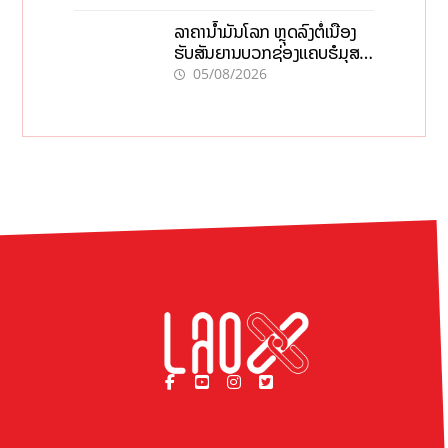
ລາຄານ້ຳມັນໂລກ ຫຼຸດລົງຕໍ່ເນື່ອງ
ຮັບສັນຍານບວກຊ່ອງແຄບຮໍມຸສ
ຈັບຕາລາຄາໃນລາວ
05/08/2026