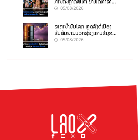
ການຕະຫຼາດສີເທົາ ຢາພິດທຳລາຍ
ທຸລະກິດ ໄລຍະຍາວ
05/08/2026
ລາຄານ້ຳມັນໂລກ ຫຼຸດລົງຕໍ່ເນື່ອງ
ຮັບສັນຍານບວກຊ່ອງແຄບຮໍມຸສ
ຈັບຕາລາຄາໃນລາວ
05/08/2026