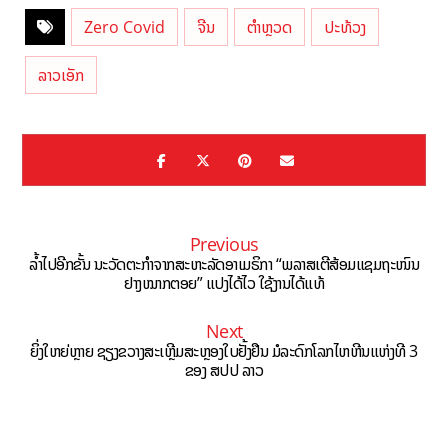
Zero Covid
ຈີນ
ຕຳຫຼວດ
ປະທ້ວງ
ລາວເອັກ
Previous
ລ້ຳໄປອີກຂັ້ນ ນະວັດຕະກໍາຈາກສະຫະລັດອາເມຣິກາ “ພລາສເຕີສ້ອມແຊມຖະໜົນ
ຢາງໝາກຕອຍ” ແປງໄດ້ໄວ ໃຊ້ງານໄດ້ແທ້
Next
ຍິ່ງໃຫຍ່ຫຼາຍ ຊຽງຂວາງສະເຫຼີມສະຫຼອງໃບຢັ້ງຢືນ ມໍລະດົກໂລກໄຫຫີນແຫ່ງທີ 3
ຂອງ ສປປ ລາວ