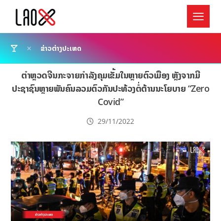
ຂ່າວຕ່າງປະເທດ
ຕໍາຫຼວດຈີນກະຈາຍກໍາລັງຄຸມເຂັ້ມໃນຫຼາຍຕົວເມືອງ ຫຼັງຈາກມີ
ປະຊາຊົນຫຼາຍພັນຄົນລວມຕົວກັນປະທ້ວງຕໍ່ຕ້ານນະໂຍບາຍ “Zero
Covid”
29/11/2022