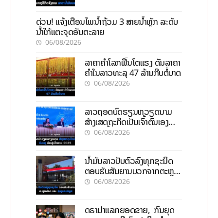
ດ່ວນ! ແຈ້ງເຕືອນໄພນໍ້າຖ້ວມ 3 ສາຍນໍ້າຫຼັກ ລະດັບ
ນໍ້າໃກ້ແຕະຈຸດອັນຕະລາຍ
06/08/2026
ລາຄາຄຳໂລກຟື້ນໂຕແຮງ ດັນລາຄາ
ຄຳໃນລາວທະລຸ 47 ລ້ານກີບຕໍ່ບາດ
06/08/2026
ລາວຖອດບົດຮຽນຫວຽດນາມ
ສ້າງເສດຖະກິດເປັນເຈົ້າຕົນເອງ
ກ້າວສູ່ເປົ້າໝາຍ 2035
06/08/2026
ນໍ້າມັນລາວປັບຕົວລົງທຸກຊະນິດ
ຕອບຮັບສັນຍານບວກຈາກຕະຫຼາດ
ໂລກ ແລະ ຊ່ອງແຄບຮໍມູສ
06/08/2026
ດຣາມ່າແລກຍອດຂາຍ, ກົນຍຸດ