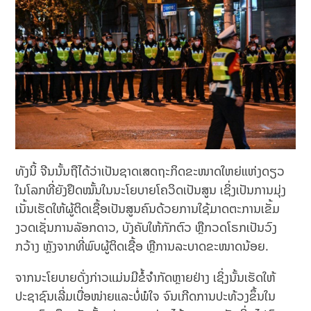
ທັງນິ້ ຈີນນັ້ນຖືໄດ້ວ່າເປັນຊາດເສດຖະກິດຂະໜາດໃຫຍ່ແຫ່ງດຽວ
ໃນໂລກທີ່ຍັງຢຶດໝັ້ນໃນນະໂຍບາຍໂຄວິດເປັນສູນ ເຊິ່ງເປັນການມຸ່ງ
ເນັ້ນເຮັດໃຫ້ຜູ້ຕິດເຊື້ອເປັນສູນຄົນດ້ວຍການໃຊ້ມາດຕະການເຂັ້ມ
ງວດເຊັ່ນການລັອກດາວ, ບັງຄັບໃຫ້ກັກຕົວ ຫຼືກວດໂຣກເປັນວົງ
ກວ້າງ ຫຼັງຈາກທີ່ພົບຜູ້ຕິດເຊື້ອ ຫຼືການລະບາດຂະໜາດນ້ອຍ.
ຈາກນະໂຍບາຍດັ່ງກ່າວແມ່ນມີຂໍ້ຈໍາກັດຫຼາຍຢ່າງ ເຊິ່ງນັ້ນເຮັດໃຫ້
ປະຊາຊົນເລີ່ມເບື່ອໜ່າຍແລະບໍ່ພໍໃຈ ຈົນເກີດການປະທ້ວງຂຶ້ນໃນ