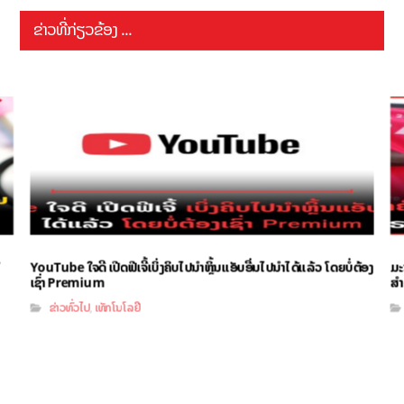
ຂ່າວທີ່ກ່ຽວຂ້ອງ ...
YouTube ໃຈດີ ເປີດຟີເຈີ້ເບິ່ງຄິບໄປນຳຫຼິ້ນແອັບອື່ນໄປນຳໄດ້ແລ້ວ ໂດຍບໍ່ຕ້ອງ
ມະ
ເຊົ່າ Premium
ສຳ
ຂ່າວທົ່ວໄປ
ເທັກໂນໂລຢີ
,