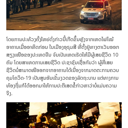
ໂດຍການປະທ້ວງຄັ້ງໃຫຍ່ດັ່ງກ່າວນີ້ເກີດຂຶ້ນຫຼັງຈາກເຫດໄຟໄໝ້
ອາຄານເມື່ອອາທິດກ່ອນ ໃນເມືອງອຸຣຸມສີ ທີ່ຕັ້ງຢູ່ທາງຕາເວັນອອກ
ສຽງເໜືອຂອງປະເທດຈີນ ຈົນເປັນເຫດເຮັດໃຫ້ມີຜູ້ເສຍຊີວິດ 10
ຄົນ ໂດຍສາເຫດການເສຍຊີວິດ ປະຊາຊົນເຊື່ອກັນວ່າ ຜູ້ທີ່ເສຍ
ຊີວິດບໍ່ສາມາດໜີອອກຈາກອາຄານໄດ້ເນື່ອງຈາກມາດຕະການຄວບ
ຄຸມໂຄວິດ-19 ເປັນສູນອັນເຂັ້ມງວດຂອງລັດຖະບານ ແຕ່ທາງການ
ທ້ອງຖິ່ນກໍໄດ້ອອກມາໃຫ້ການປະຕິເສດຂໍ້ກ່າວຫາວ່າບໍ່ແມ່ນຄວາມ
ຈິງ.