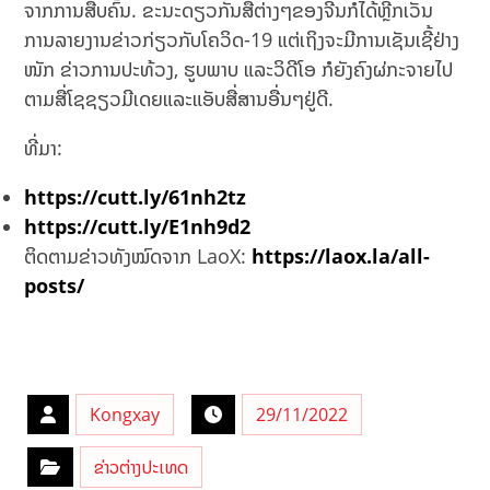
ຈາກການສືບຄົ້ນ. ຂະນະດຽວກັນສື່ຕ່າງໆຂອງຈີນກໍໄດ້ຫຼີກເວັ້ນ
ການລາຍງານຂ່າວກ່ຽວກັບໂຄວິດ-19 ແຕ່ເຖິງຈະມີການເຊັນເຊີ້ຢ່າງ
ໜັກ ຂ່າວການປະທ້ວງ, ຮູບພາບ ແລະວິດີໂອ ກໍຍັງຄົງຜ່ກະຈາຍໄປ
ຕາມສື່ໂຊຊຽວມີເດຍແລະແອັບສື່ສານອື່ນໆຢູ່ດີ.
ທີ່ມາ:
https://cutt.ly/61nh2tz
https://cutt.ly/E1nh9d2
ຕິດຕາມຂ່າວທັງໝົດຈາກ LaoX:
https://laox.la/all-
posts/
Kongxay
29/11/2022
ຂ່າວຕ່າງປະເທດ