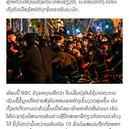
ຫຼາຍຕົວເມືອງນັບຕັ້ງແຕ່ນະຄອນຊ່ຽງໄຮ້, ນະຄອນປັກກິ່ງ ໄປຈົນ
ເຖິງຕົວເມືອງໃຫຍ່ຕ່າງໆໃນເຂດຊົນນະບົດ.
ພ້ອມນີ້ BBC ຍັງລາຍງານອີກວ່າ ຈີນເລີ່ມບັງຄັບໃຊ້ມາດຕະການ
ເຊັນເຊີ້ຂໍ້ມູນເຄືອຂ່າຍສັງຄົມອອນລາຍຢ່າງເຂັ້ມງວດຫຼຍຂຶ້ນ ນັບ
ຕັ້ງແຕ່ເກີດການປະທ້ວງຂຶ້ນເມື່ອໄລຍະທ້າຍອາທິດທີ່ຜ່ານມາ ເຮັດ
ໃຫ້ປະຊາຊົນບໍ່ສາມາດເຫັນຂ່າວຫຼືປຶກສາຫາລືກ່ຽວກັບການປະທ້ວງ
ໄດ້ ຍິ່ງໄປກວ່ານັ້ນຄວາມເຫັນເປັນ 10 ລ້ານໂພສແມ່ນຖືກຕັດອອກ