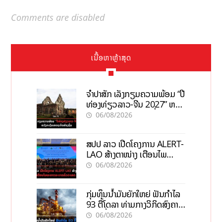
Comments are disabled
ເນື້ອຫາຫຼ້າສຸດ
ຈຳປາສັກ ເລັ່ງກຽມຄວາມພ້ອມ “ປີ
ທ່ອງທ່ຽວລາວ-ຈີນ 2027” ຫວັງ
ກະຕຸ້ນເສດຖະກິດທ້ອງຖິ່ນ
06/08/2026
ສປປ ລາວ ເປີດໂຄງການ ALERT-
LAO ສ້າງຕາໜ່າງ ເຕືອນໄພ
ພະຍາດລະບາດທົ່ວປະເທດ
06/08/2026
ກຸ່ມທຶນນ້ຳມັນຍັກໃຫຍ່ ຟັນກຳໄລ
93 ຕື້ໂດລາ ທ່າມກາງວິກິດສົງຄາມ
ລາຄານໍ້າມັນແພງ
06/08/2026