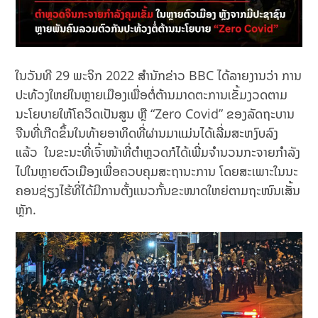
ໃນວັນທີ 29 ພະຈິກ 2022 ສຳນັກຂ່າວ BBC ໄດ້ລາຍງານວ່າ ການ
ປະທ້ວງໃຫຍ່ໃນຫຼາຍເມືອງເພື່ອຕໍ່ຕ້ານມາດຕະການເຂັ້ມງວດຕາມ
ນະໂຍບາຍໃຫ້ໂຄວິດເປັນສູນ ຫຼື “Zero Covid” ຂອງລັດຖະບານ
ຈີນທີ່ເກີດຂຶ້ນໃນທ້າຍອາທິດທີ່ຜ່ານມາແມ່ນໄດ້ເລີ່ມສະຫງົບລົງ
ແລ້ວ ໃນຂະນະທີ່ເຈົ້າໜ້າທີ່ຕໍາຫຼວດກໍໄດ້ເພີ່ມຈໍານວນກະຈາຍກຳລັງ
ໄປໃນຫຼາຍຕົວເມືອງເພື່ອຄວບຄຸມສະຖານະການ ໂດຍສະເພາະໃນນະ
ຄອນຊ່ຽງໄຮ້ທີ່ໄດ້ມີການຕັ້ງແນວກັ້ນຂະໜາດໃຫຍ່ຕາມຖະໜົນເສັ້ນ
ຫຼັກ.