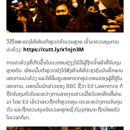
ວິດີໂອສະແດງໃຫ້ເຫັນຕໍາຫຼວດຈຳນວນຫຼາຍ ເຂົ້າມາຄວບຄຸມການ
ປະທ້ວງ:
https://cutt.ly/x1njn3M
ການປະທ້ວງທີ່ເກີດຂຶ້ນໃນນະຄອນຊ່ຽງໄຮ້ມີຜູ້ຖືກເຈົ້າໜ້າທີ່ຈັບກຸມ
ຫຼາຍຄົນ. ພ້ອມນັ້ນຕໍາຫຼວດຍັງໄດ້ສັ່ງຫ້າມໃຫ້ປະຊາຊົນບັນທຶກພາບ
ເຫດການປະທ້ວງ ແລະໃຫ້ລຶບຮູບອອກຈາກອຸປະກອນຂອງຜູ້ທີ່ຢູ່ໃນ
ເຫດການ. ນອກນັ້ນນັກຂ່າວຂອງ BBC ຊື່ວ່າ Ed Lawrence ກໍ
ຖືກຈັບກຸມຕົວໃນລະຫວ່າງການລາຍງານຂ່າວເມື່ອວັນອາທິດທີ່ຜ່ານ
ມາ ໂດຍ Ed ເລົ່າວ່າລາວຖືກຕໍາຫຼວດທຸບ-ເຕະລະຫວ່າງການຈັບກຸມ
ຕົວ ແລະຖືກຄວບຄຸມເປັນເວລາຫຼາຍຊົ່ວໂມງກ່ອນຈະຖືກປ່ອຍຕົວ
ໃນເວລາຕໍ່ມາ.