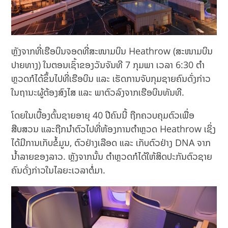
ຫຼັງຈາກທີ່ເຮືອບິນຈອດທີ່ສະໜາມບິນ Heathrow (ສະໜາມບິນ
ປາຍທາງ) ໃນຕອນເຊົ້າຂອງວັນຈັນທີ 7 ກຸມພາ ເວລາ 6:30 ຕໍາ
ຫຼວດກໍໄດ້ຂຶ້ນໄປທີ່ເຮືອບິນ ແລະ ເຮັດການຈັບກຸມຊາຍຄົນດັ່ງກ່າວ
ໃນຖານະຜູ້ຕ້ອງສົງໄສ ແລະ ພາຕົວລົງຈາກເຮືອບິນທັນທີ.
ໂດຍໃນເບື້ອງຕົ້ນຊາຍອາຍຸ 40 ປີຄົນນີ້ ຖືກຄວບຄຸມຕົວເພື່ອ
ສືບສວນ ແລະຖືກນຳຕົວໄປທີ່ຫ້ອງການຕຳຫຼວດ Heathrow ເຊິ່ງ
ໄດ້ມີການເກັບຂໍ້ມູນ, ຕົວຢ່າງເລືອດ ແລະ ເກັບຕົວຢ່າງ DNA ຈາກ
ນ້ຳລາຍຂອງລາວ. ຫຼັງຈາກນັ້ນ ຕຳຫຼວດກໍໄດ້ໃຫ້ສິດປະກັນຕົວຊາຍ
ຄົນດັ່ງກ່າວໃນໄລຍະເວລາຕໍ່ມາ.