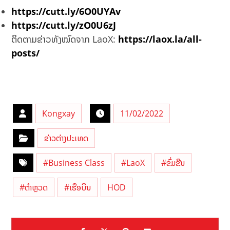
https://cutt.ly/6O0UYAv
https://cutt.ly/zO0U6zJ
ຕິດຕາມຂ່າວທັງໝົດຈາກ LaoX:
https://laox.la/all-
posts/
Kongxay
11/02/2022
ຂ່າວຕ່າງປະເທດ
#Business Class
#LaoX
#ຂົ່ມຂືນ
#ຕຳຫຼວດ
#ເຮືອບິນ
HOD