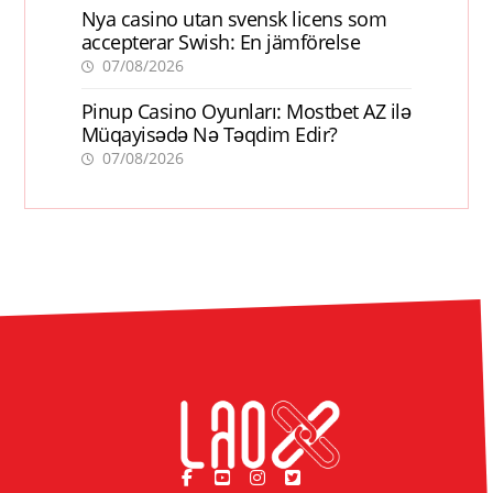
Nya casino utan svensk licens som
accepterar Swish: En jämförelse
07/08/2026
Pinup Casino Oyunları: Mostbet AZ ilə
Müqayisədə Nə Təqdim Edir?
07/08/2026