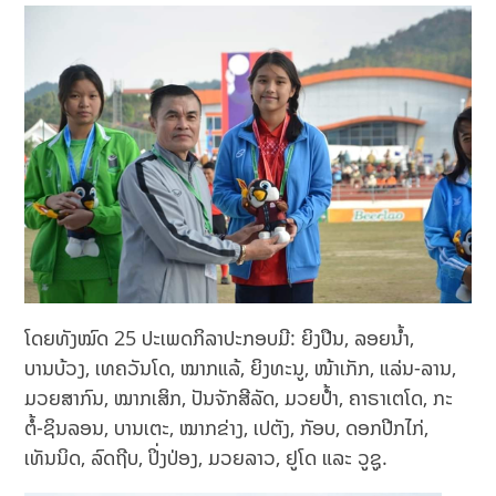
ໂດຍທັງໝົດ 25 ປະເພດກິລາປະກອບມີ: ຍິງປືນ, ລອຍນໍ້າ,
ບານບ້ວງ, ເທຄວັນໂດ, ໝາກແລ້, ຍິງທະນູ, ໜ້າເກັກ, ແລ່ນ-ລານ,
ມວຍສາກົນ, ໝາກເສິກ, ປັນຈັກສີລັດ, ມວຍປໍ້າ, ຄາຣາເຕໂດ, ກະ
ຕໍ້-ຊິນລອນ, ບານເຕະ, ໝາກຂ່າງ, ເປຕັງ, ກັອບ, ດອກປີກໄກ່,
ເທັນນິດ, ລົດຖີບ, ປິ່ງປ່ອງ, ມວຍລາວ, ຢູໂດ ແລະ ວູຊູ.