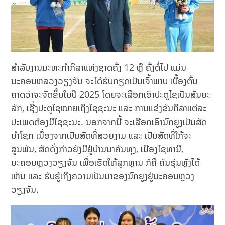
ສຳລັບງານມະຫະກຳກິລາແຫ່ງຊາດຄັ້ງ 12 ຫຼື ຄັ້ງຕໍ່ໄປ ແມ່ນ
ນະຄອນຫລວງວຽງຈັນ ຈະໄດ້ຮັບກຽດເປັນເຈົ້າພາບ ເບື້ອງຕົ້ນ
ຄາດວ່າຈະຈັດຂຶ້ນໃນປີ 2025 ໂດຍຈະເລືອກເອົາປະຕູໄຊເປັນສັນຍະ
ລັກ, ເຊີ່ງປະຕູໄຊໝາຍເຖິງໄຊຊະນະ ແລະ ການແຂ່ງຂັນກິລາແຕ່ລະ
ປະເພດຕ້ອງມີໄຊຊະນະ. ນອກຈາກນີ້ ຈະເລືອກເອົານົກຍູງເປັນສັດ
ນໍາໂຊກ ເນື່ອງຈາກເປັນສັດທີ່ສວຍງາມ ແລະ ເປັນສັດທີ່ໃກ້ຈະ
ສູນພັນ, ສັດດັ່ງກ່າວຍັງມີຢູ່ບ້ານນາຄັນທຸງ, ເມືອງໄຊທານີ,
ນະຄອນຫຼວງວຽງຈັນ ເພື່ອເຮັດໃຫ້ລູກຫຼານ ກໍຄື ຄົນຮຸ່ນຫຼັງໄດ້
ເຫັນ ແລະ ຮັບຮູ້ເຖິງຄວາມເປັນມາຂອງນົກຍູງຢູ່ນະຄອນຫຼວງ
ວຽງຈັນ.