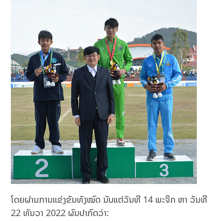
ໂດຍຜ່ານການແຂ່ງຂັນທັງໝົດ ນັບແຕ່ວັນທີ 14 ພະຈິກ ຫາ ວັນທີ
22 ທັນວາ 2022 ຜົນປາກົດວ່າ:​