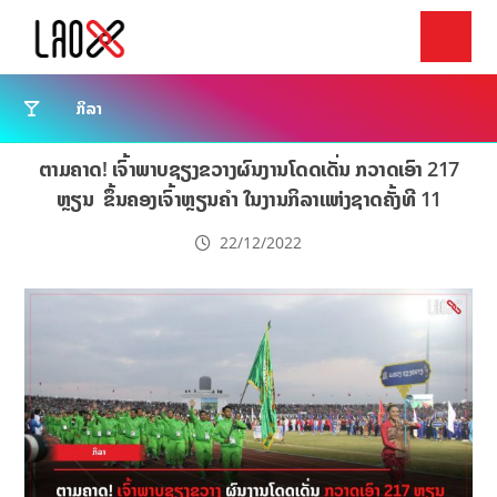
ກິລາ
ຕາມຄາດ! ເຈົ້າພາບຊຽງຂວາງຜົນງານໂດດເດັ່ນ ກວາດເອົາ 217
ຫຼຽນ ຂຶ້ນຄອງເຈົ້າຫຼຽນຄຳ ໃນງານກິລາແຫ່ງຊາດຄັ້ງທີ 11
22/12/2022