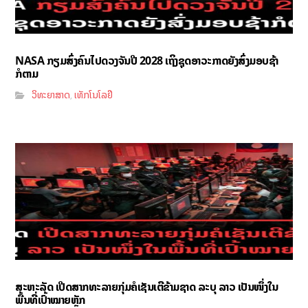
NASA ກຽມສົ່ງຄົນໄປດວງຈັນປີ 2028 ເຖິງຊຸດອາວະກາດຍັງສົ່ງມອບຊ້າ
ກໍຕາມ
ວິທະຍາສາດ
ເທັກໂນໂລຢີ
,
ສະຫະລັດ ເປີດສາກທະລາຍກຸ່ມຄໍເຊັນເຕີຂ້າມຊາດ ລະບຸ ລາວ ເປັນໜຶ່ງໃນ
ພື້ນທີ່ເປົ້າໝາຍຫຼັກ