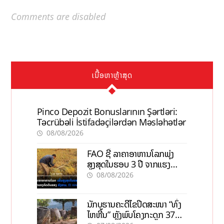
Comments are disabled
ເນື້ອຫາຫຼ້າສຸດ
Pinco Depozit Bonuslarının Şərtləri:
Təcrübəli İstifadəçilərdən Məsləhətlər
08/08/2026
FAO ຊີ້ ລາຄາອາຫານໂລກພຸ່ງ
ສູງສຸດໃນຮອບ 3 ປີ ຈາກແຮງ
ກົດດັນຂອງສົງຄາມ, El nino
08/08/2026
ນັກບູຮານຄະດີໄຂປິດສະໜາ “ທົ່ງ
ໄຫຫີນ” ຫຼັງພົບໂຄງກະດູກ 37