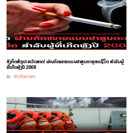
ອັງກິດສ້າງປະຫວັດສາດ! ຜ່ານກົດໝາຍແບນຢາສູບຕະຫຼອດຊີວິດ ສຳລັບຜູ້
ທີ່ເກີດຫຼັງປີ 2008
ຂ່າວຕ່າງປະເທດ