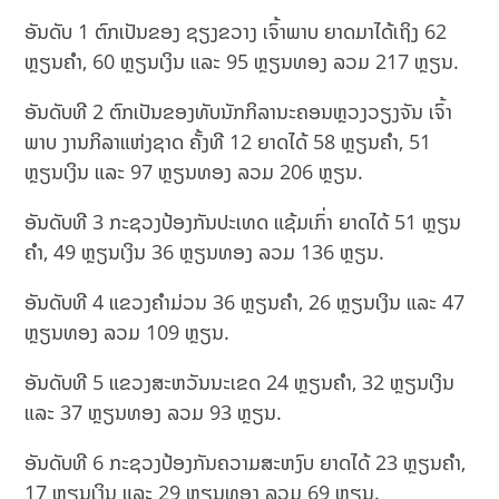
ອັນດັບ 1 ຕົກເປັນຂອງ ຊຽງຂວາງ ເຈົ້າພາບ ຍາດມາໄດ້ເຖິງ 62
ຫຼຽນຄຳ, 60 ຫຼຽນເງິນ ແລະ 95 ຫຼຽນທອງ ລວມ 217 ຫຼຽນ.
ອັນດັບທີ 2 ຕົກເປັນຂອງທັບນັກກິລານະຄອນຫຼວງວຽງຈັນ ເຈົ້າ
ພາບ ງານກິລາແຫ່ງຊາດ ຄັ້ງທີ 12 ຍາດໄດ້ 58 ຫຼຽນຄຳ, 51
ຫຼຽນເງິນ ແລະ 97 ຫຼຽນທອງ ລວມ 206 ຫຼຽນ.
ອັນດັບທີ 3 ກະຊວງປ້ອງກັນປະເທດ ແຊ້ມເກົ່າ ຍາດໄດ້ 51 ຫຼຽນ
ຄຳ, 49 ຫຼຽນເງິນ 36 ຫຼຽນທອງ ລວມ 136 ຫຼຽນ.
ອັນດັບທີ 4 ແຂວງຄຳມ່ວນ 36 ຫຼຽນຄຳ, 26 ຫຼຽນເງິນ ແລະ 47
ຫຼຽນທອງ ລວມ 109 ຫຼຽນ.
ອັນດັບທີ 5 ແຂວງສະຫວັນນະເຂດ 24 ຫຼຽນຄຳ, 32 ຫຼຽນເງິນ
ແລະ 37 ຫຼຽນທອງ ລວມ 93 ຫຼຽນ.
ອັນດັບທີ 6 ກະຊວງປ້ອງກັນຄວາມສະຫງົບ ຍາດໄດ້ 23 ຫຼຽນຄຳ,
17 ຫຼຽນເງິນ ແລະ 29 ຫຼຽນທອງ ລວມ 69 ຫຼຽນ.