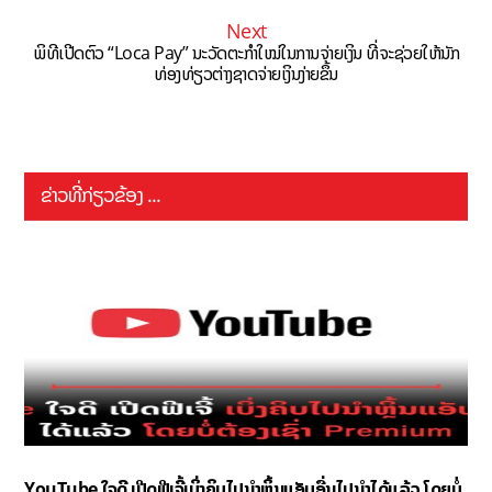
Next
ພິທີເປີດຕົວ “Loca Pay” ນະວັດຕະກຳໃໝ່ໃນການຈ່າຍເງິນ ທີ່ຈະຊ່ວຍໃຫ້ນັກ
ທ່ອງທ່ຽວຕ່າງຊາດຈ່າຍເງິນງ່າຍຂຶ້ນ
ຂ່າວທີ່ກ່ຽວຂ້ອງ ...
YouTube ໃຈດີ ເປີດຟີເຈີ້ເບິ່ງຄິບໄປນຳຫຼິ້ນແອັບອື່ນໄປນຳໄດ້ແລ້ວ ໂດຍບໍ່