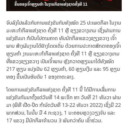
ຈົບລົງໄປແລ້ວກັບການແຂ່ງຂັນກັນທັງໝົດ 25 ປະເພດກິລາ ໃນງານ
ມະຫະກຳກິລາແຫ່ງຊາດ ຄັ້ງທີ 11 ຫຼື ຊຽງຂວາງເກມ ເຊິ່ງຜ່ານການ
ແຂ່ງຂັນມາ ກໍເປັນໄປຕາມຄາດ ທັບນັກກິລາແຂວງຊຽງຂວາງ ເຈົ້າ
ພາບ ສ້າງຜົນງານໄດ້ຢ່າງໂດດເດັ່ນ ດ້ວຍການປະກາດສັກດາຄອງເຈົ້າ
ຫຼຽນຄຳ ງານມະຫະກຳກິລາແຫ່ງຊາດ ຄັ້ງທີ 11 ຫຼື ຊຽງຂວາງເກມ
ທີ່ແຂວງຊຽງຂວາງ ເປັນເຈົ້າພາບ ຫຼັງກວາດຫຼຽນມາໄດ້ທັງໝົດ
217 ຫຼຽນ ແບ່ງເປັນ 62 ຫຼຽນຄຳ, 60 ຫຼຽນເງິນ ແລະ 95 ຫຼຽນ
ທອງ ຂຶ້ນເປັນອັນດັບ 1 ຂອງຕາຕະລາງ.
ໂດຍການແຂ່ງຂັນກິລາແຫ່ງຊາດ ຄັ້ງທີ 11 ນີ້ ໄດ້ມີການເລີ່ມການ
ແຂ່ງຂັນກັນມາຕັ້ງແຕ່ວັນທີ 14 ພະຈິກ ຫາ ວັນທີ 21 ທັນວາ ຜ່ານ
ມາ (ພິທີ ເປີດ-ປິດ ກຳນົດວັນທີ 13-22 ທັນວາ 2022) ເຊິ່ງມີ 22
ພາກສ່ວນ, ໃນນັ້ນ ມີ 4 ກະຊວງ, 1 ນະຄອນຫຼວງວຽງຈັນ ແລະ
17 ແຂວງ ມີນັກກິລາຈຳນວນ 3 ພັນກວ່າຄົນ ເຂົ້າຮ່ວມ.