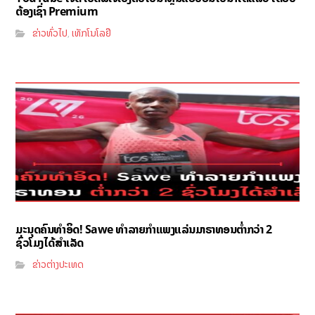
ຕ້ອງເຊົ່າ Premium
ຂ່າວທົ່ວໄປ
ເທັກໂນໂລຢີ
,
ມະນຸດຄົນທຳອິດ! Sawe ທຳລາຍກຳແພງແລ່ນມາຣາທອນຕ່ຳກວ່າ 2
ຊົ່ວໂມງໄດ້ສຳເລັດ
ຂ່າວຕ່າງປະເທດ