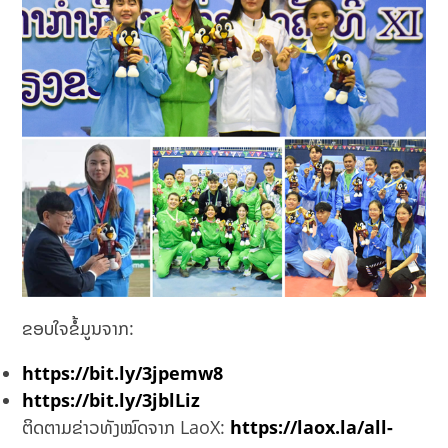
ຂອບໃຈຂໍ້ມູນຈາກ:
https://bit.ly/3jpemw8
https://bit.ly/3jblLiz
ຕິດຕາມຂ່າວທັງໝົດຈາກ LaoX:
https://laox.la/all-