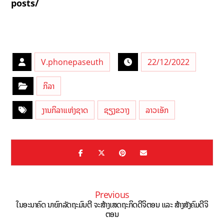
posts/
V.phonepaseuth
22/12/2022
ກິລາ
ງານກິລາແຫ່ງຊາດ
ຊຽງຂວາງ
ລາວເອັກ
Previous
ໃນອະນາຄົດ ນາຍົກລັດຖະມົນຕີ ຈະສ້າງເສດຖະກິດດີຈິຕອນ ແລະ ສ້າງສັງຄົມດີຈິ
ຕອນ