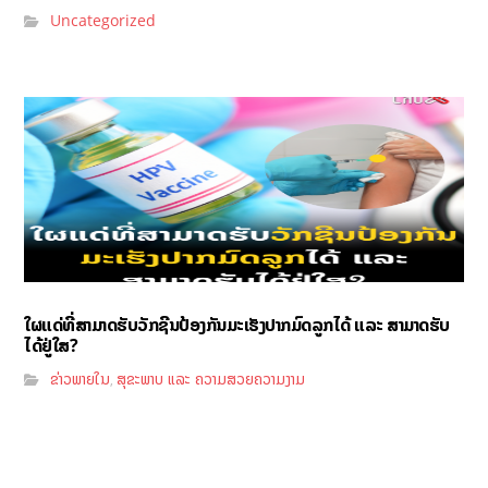
Uncategorized
ໃຜແດ່ທີ່ສາມາດຮັບວັກຊີນປ້ອງກັນມະເຮັງປາກມົດລູກໄດ້ ແລະ ສາມາດຮັບ
ໄດ້ຢູ່ໃສ?
ຂ່າວພາຍໃນ
ສຸຂະພາບ ແລະ ຄວາມສວຍຄວາມງາມ
,