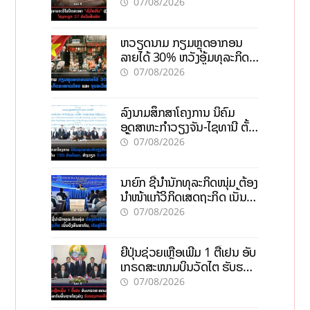
ຄົນໃນຫີນຍັກ
07/08/2026
ຫວຽດນາມ ກຽມຫຼຸດອາກອນ
ລາຍໄດ້ 30% ຫວັງອູ້ມທຸລະກິດ
ຂະໜາດນ້ອຍ ແລະ ຈຸນລະ
07/08/2026
ວິສາຫະກິດ
ລົງນາມສຶກສາໂຄງການ ນິຄົມ
ອຸດສາຫະກຳວຽງຈັນ-ໄຊທານີ ຕັ້ງ
ເປົ້າດຶງທຶນ 150 ລ້ານໂດລາ, ສ້າງ
07/08/2026
ວຽກ 5.000 ຕຳແໜ່ງ
ນາຍົກ ຊີ້ນຳນັກທຸລະກິດໜຸ່ມ ຕ້ອງ
ນຳໜ້າແກ້ວິກິດເສດຖະກິດ ເນັ້ນດຶງ
ທຶນສາກົນ, ຫັນສູ່ດິຈິຕອນ
07/08/2026
ຍີ່ປຸ່ນຊ່ວຍເຫຼືອເພີ່ມ 1 ຕື້ເຢນ ອັບ
ເກຣດສະໜາມບິນວັດໄຕ ຮັບຮອງ
ການເຕີບໂຕ
07/08/2026