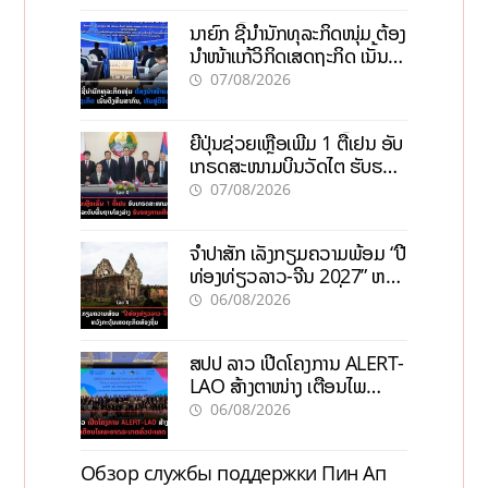
ນາຍົກ ຊີ້ນຳນັກທຸລະກິດໜຸ່ມ ຕ້ອງ
ນຳໜ້າແກ້ວິກິດເສດຖະກິດ ເນັ້ນດຶງ
ທຶນສາກົນ, ຫັນສູ່ດິຈິຕອນ
07/08/2026
ຍີ່ປຸ່ນຊ່ວຍເຫຼືອເພີ່ມ 1 ຕື້ເຢນ ອັບ
ເກຣດສະໜາມບິນວັດໄຕ ຮັບຮອງ
ການເຕີບໂຕ
07/08/2026
ຈຳປາສັກ ເລັ່ງກຽມຄວາມພ້ອມ “ປີ
ທ່ອງທ່ຽວລາວ-ຈີນ 2027” ຫວັງ
ກະຕຸ້ນເສດຖະກິດທ້ອງຖິ່ນ
06/08/2026
ສປປ ລາວ ເປີດໂຄງການ ALERT-
LAO ສ້າງຕາໜ່າງ ເຕືອນໄພ
ພະຍາດລະບາດທົ່ວປະເທດ
06/08/2026
Обзор службы поддержки Пин Ап