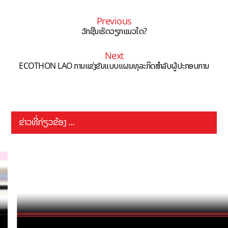
Previous
ວັກຊີນເຮັດວຽກແນວໃດ?
Next
ECOTHON LAO ການແຂ່ງຂັນແບບແຜນທຸລະກິດສຳລັບຜູ້ປະກອບການ
ຂ່າວທີ່ກ່ຽວຂ້ອງ ...