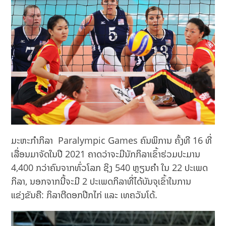
ມະຫະກຳກິລາ Paralympic Games ຄົນພິການ ຄັ້ງທີ 16 ທີ່
ເລື່ອນມາຈັດໃນປີ 2021 ຄາດວ່າຈະມີນັກກິລາເຂົ້າຮ່ວມປະມານ
4,400 ກວ່າຄົນຈາກທົ່ວໂລກ ຊິງ 540 ຫຼຽນຄຳ ໃນ 22 ປະເພດ
ກິລາ, ນອກຈາກນີ້ຈະມີ 2​ ປະເພດກິລາທີ່ໄດ້ບັນຈຸເຂົ້າໃນການ
ແຂ່ງຂັນຄື: ກິລາຕີດອກປີກໄກ່ ແລະ ເທຄວັນໂດ້.