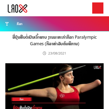
ກິລາ
ຍີ່ປຸ່ນສືບຕໍ່ເປັນເຈົ້າພາບ ງານມະຫະກຳກິລາ Paralympic
Games (ກິລາສຳລັບຄົນພິການ)
23/08/2021