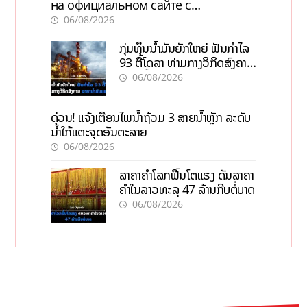
на официальном сайте с
актуальной информацией
06/08/2026
ກຸ່ມທຶນນ້ຳມັນຍັກໃຫຍ່ ຟັນກຳໄລ
93 ຕື້ໂດລາ ທ່າມກາງວິກິດສົງຄາມ
ລາຄານໍ້າມັນແພງ
06/08/2026
ດ່ວນ! ແຈ້ງເຕືອນໄພນໍ້າຖ້ວມ 3 ສາຍນໍ້າຫຼັກ ລະດັບ
ນໍ້າໃກ້ແຕະຈຸດອັນຕະລາຍ
06/08/2026
ລາຄາຄຳໂລກຟື້ນໂຕແຮງ ດັນລາຄາ
ຄຳໃນລາວທະລຸ 47 ລ້ານກີບຕໍ່ບາດ
06/08/2026