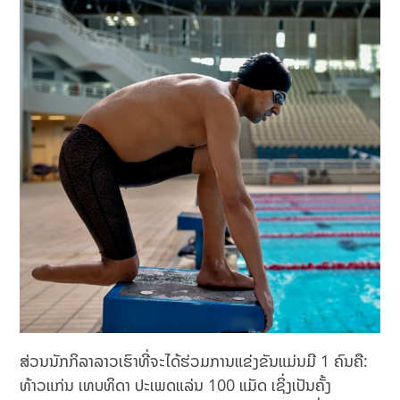
ສ່ວນນັກກິລາລາວເຮົາທີ່ຈະໄດ້ຮ່ວມການແຂ່ງຂັນແມ່ນມີ 1 ຄົນຄື:​
ທ້າວແກ່ນ ເທບທິດາ ປະເພດແລ່ນ 100 ແມັດ ເຊິ່ງເປັນຄັ້ງ