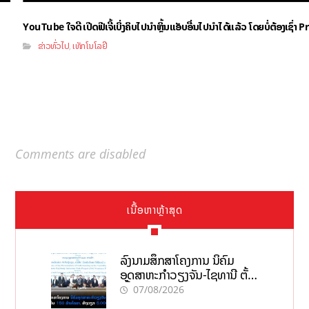
YouTube ໃຈດີ ເປີດຟີເຈີ້ເບິ່ງຄິບໄປນຳຫຼິ້ນແອັບອື່ນໄປນຳໄດ້ແລ້ວ ໂດຍບໍ່ຕ້ອງເຊົ່
ຂ່າວທົ່ວໄປ
ເທັກໂນໂລຢີ
,
Comments are disabled
ເນື້ອຫາຫຼ້າສຸດ
ລົງນາມສຶກສາໂຄງການ ນິຄົມ
ອຸດສາຫະກຳວຽງຈັນ-ໄຊທານີ ຕັ້ງ
ເປົ້າດຶງທຶນ 150 ລ້ານໂດລາ, ສ້າງ
07/08/2026
ວຽກ 5.000 ຕຳແໜ່ງ