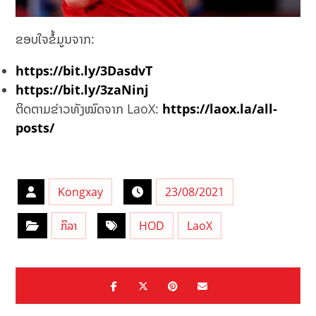
ຂອບໃຈຂໍ້ມູນຈາກ:
https://bit.ly/3DasdvT
https://bit.ly/3zaNinj
ຕິດຕາມຂ່າວທັງໝົດຈາກ LaoX:
https://laox.la/all-
posts/
Kongxay
23/08/2021
ກິລາ
HOD
LaoX