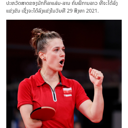
ປະຫວັດສາດຂອງນັກກິລາແລ່ນ-ລານ ຄົນພິການລາວ ທີ່ຈະໄດ້ລົງ
ແຂ່ງຂັນ ເຊິ່ງຈະໄດ້ລົງແຂ່ງໃນວັນທີ 29 ສິງຫາ 2021.