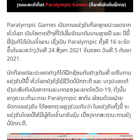
Paralympic Games ເປັນການແຂ່ງຂັນກິລາຫຼາຍປະເພດຈາກ
ທົ່ວໂລກ ເປັນໂອກາດດີໆທີ່ໄດ້ເລີ່ມຈັດມາດົນນານຫຼາຍປີ ແລະ ປີນີ້
ຍີ່ປຸ່ນກໍໄດ້ເປັນເຈົ້າພາບ ເຊິ່ງເປັນ Paralympic ຄັ້ງທີ 16 ຈະຈັດ
ຂຶ້ນໃນລະຫວ່າງວັນທີ 24 ສິງຫາ 2021 ຈົນຮອດ ວັນທີ 5 ກັນຍາ
2021.
ນັກກິລາແຕ່ລະປະເທດຕ່າງກໍໄດ້ຝຶກຊ້ອມກັນຢ່າງເຕັມທີ່ ແຕ່ໃນການ
ແຂ່ງຂັນປີນີ້ ທົ່ວໂລກຍັງຄົງໃຊ້ຊີວິດບໍ່ປົກກະຕິ ແລະ ບາງປະເທດກໍ
ຍັງປະສົບກັບບັນຫາການລະບາດຂອງພະຍາດໂຄວິດ-19, ດັ່ງນັ້ນ
ທາງຄະນະກຳມະການ Paralympic ສາກົນ ພ້ອມດ້ວຍຝ່າຍ
ຈັດການແຂ່ງຂັນ ໄດ້ອອກຖະແຫຼງຮ່ວມກັນວ່າ ໃນແຂ່ງຂັນຄັ້ງນີ້ ຈະ
ແຂ່ງຂັນໂດຍບໍ່ໃຫ້ມີຜູ້ຄົນເຂົ້າມາຮັບຊົມ ເນື່ອງຈາກສະຖານະການຍັງ
ບໍ່ປົກກະຕິ.