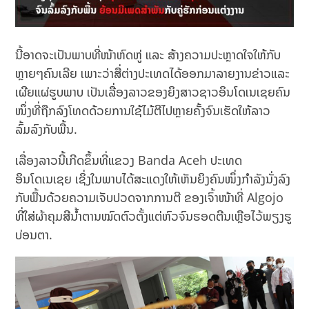
ນີ້ອາດຈະເປັນພາບທີ່ໜ້າຫົດຫູ່ ແລະ ສ້າງຄວາມປະຫຼາດໃຈໃຫ້ກັບ
ຫຼາຍໆຄົນເລີຍ ເພາະວ່າສື່ຕ່າງປະເທດໄດ້ອອກມາລາຍງານຂ່າວແລະ
ເຜີຍແຜ່ຮູບພາບ ເປັນເລື່ອງລາວຂອງຍິງສາວຊາວອິນໂດເນເຊຍຄົນ
ໜຶ່ງທີ່ຖືກລົງໂທດດ້ວຍການໃຊ້ໄມ້ຕີໄປຫຼາຍຄັ້ງຈົນເຮັດໃຫ້ລາວ
ລົ້ມລົງກັບພື້ນ.
ເລື່ອງລາວນີ້ເກີດຂຶ້ນທີ່ແຂວງ Banda Aceh ປະເທດ
ອິນໂດເນເຊຍ ເຊິ່ງໃນພາບໄດ້ສະແດງໃຫ້ເຫັນຍິງຄົນໜຶ່ງກຳລັງນັ່ງລົງ
ກັບພື້ນດ້ວຍຄວາມເຈັບປວດຈາກການຕີ ຂອງເຈົ້າໜ້າທີ່ Algojo
ທີ່ໃສ່ຜ້າຄຸມສີນ້ຳຕານໝົດຕົວຕັ້ງແຕ່ຫົວຈົນຮອດຕີນເຫຼືອໄວ້ພຽງຮູ
ບ່ອນຕາ.