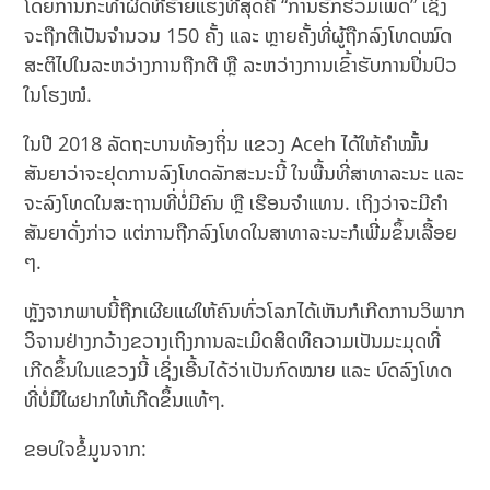
ໂດຍການກະທຳຜິດທີ່ຮ້າຍແຮງທີ່ສຸດຄື “ການຮັກຮ່ວມເພດ” ເຊິ່ງ
ຈະຖືກຕີເປັນຈໍານວນ 150 ຄັ້ງ ແລະ ຫຼາຍຄັ້ງທີ່ຜູ້ຖືກລົງໂທດໝົດ
ສະຕິໄປໃນລະຫວ່າງການຖືກຕີ ຫຼື ລະຫວ່າງການເຂົ້າຮັບການປິ່ນປົວ
ໃນໂຮງໝໍ.
ໃນປີ 2018 ລັດຖະບານທ້ອງຖິ່ນ ແຂວງ Aceh ໄດ້ໃຫ້ຄໍາໝັ້ນ
ສັນຍາວ່າຈະຢຸດການລົງໂທດລັກສະນະນີ້ ໃນພື້ນທີ່ສາທາລະນະ ແລະ
ຈະລົງໂທດໃນສະຖານທີ່ບໍ່ມີຄົນ ຫຼື ເຮືອນຈໍາແທນ. ເຖິງວ່າຈະມີຄຳ
ສັນຍາດັ່ງກ່າວ ແຕ່ການຖືກລົງໂທດໃນສາທາລະນະກໍເພີ່ມຂຶ້ນເລື້ອຍ
ໆ.
ຫຼັງຈາກພາບນີ້ຖືກເຜີຍແຜ່ໃຫ້ຄົນທົ່ວໂລກໄດ້ເຫັນກໍເກີດການວິພາກ
ວິຈານຢ່າງກວ້າງຂວາງເຖິງການລະເມິດສິດທິຄວາມເປັນມະມຸດທີ່
ເກີດຂຶ້ນໃນແຂວງນີ້ ເຊິ່ງເອີ້ນໄດ້ວ່າເປັນກົດໝາຍ ແລະ ບົດລົງໂທດ
ທີ່ບໍ່ມີໃຜຢາກໃຫ້ເກີດຂຶ້ນແທ້ໆ.
ຂອບໃຈຂໍ້ມູນຈາກ: