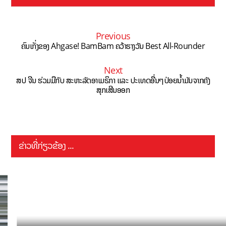
Previous
ຄົນເກັ່ງຂອງ Ahgase! BamBam ຄວ້າຮາງວັນ Best All-Rounder
Next
ສປ ຈີນ ຮ່ວມມືກັບ ສະຫະລັດອາເມຣິກາ ແລະ ປະເທດອື່ນໆປ່ອຍນ້ຳມັນຈາກຄັງ
ສຸກເສີນອອກ
ຂ່າວທີ່ກ່ຽວຂ້ອງ ...