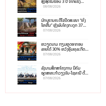
ສູງສຸດໃນຮອບ 3 ປີ ຈາກແຮງ
ກົດດັນຂອງສົງຄາມ, El nino
08/08/2026
ນັກບູຮານຄະດີໄຂປິດສະໜາ “ທົ່ງ
ໄຫຫີນ” ຫຼັງພົບໂຄງກະດູກ 37
ຄົນໃນຫີນຍັກ
07/08/2026
ຫວຽດນາມ ກຽມຫຼຸດອາກອນ
ລາຍໄດ້ 30% ຫວັງອູ້ມທຸລະກິດ
ຂະໜາດນ້ອຍ ແລະ ຈຸນລະ
07/08/2026
ວິສາຫະກິດ
ລົງນາມສຶກສາໂຄງການ ນິຄົມ
ອຸດສາຫະກຳວຽງຈັນ-ໄຊທານີ ຕັ້ງ
ເປົ້າດຶງທຶນ 150 ລ້ານໂດລາ, ສ້າງ
07/08/2026
ວຽກ 5.000 ຕຳແໜ່ງ