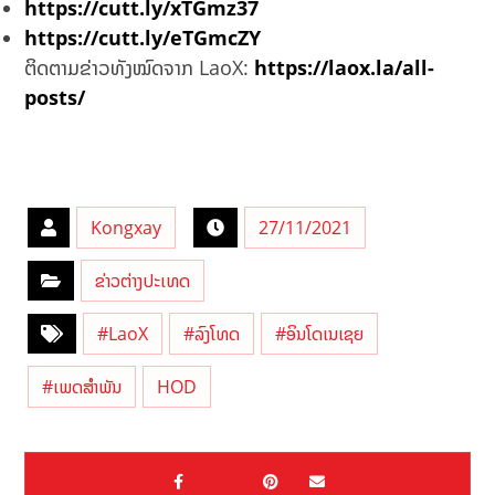
https://cutt.ly/xTGmz37
https://cutt.ly/eTGmcZY
ຕິດຕາມຂ່າວທັງໝົດຈາກ LaoX:
https://laox.la/all-
posts/
Kongxay
27/11/2021
ຂ່າວຕ່າງປະເທດ
#LaoX
#ລົງໂທດ
#ອິນໂດເນເຊຍ
#ເພດສຳພັນ
HOD