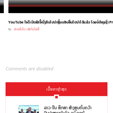
YouTube ໃຈດີ ເປີດຟີເຈີ້ເບິ່ງຄິບໄປນຳຫຼິ້ນແອັບອື່ນໄປນຳໄດ້ແລ້ວ ໂດຍບໍ່ຕ້ອງເຊົ່
ຂ່າວທົ່ວໄປ
ເທັກໂນໂລຢີ
,
Comments are disabled
ເນື້ອຫາຫຼ້າສຸດ
ລາວ-ຈີນ ສຶກສາ ສ້າງສູນຄົ້ນຄວ້າ
ປັບປຸງສາຍພັນງົວ-ແບ້ ຊຸກຍູ້