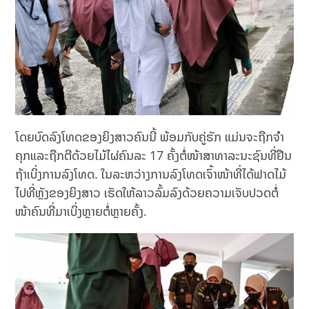
ໂດຍບົດລົງໂທດຂອງຍິງສາວຄົນນີ້ ພ້ອມກັບຄູ່ຮັກ ແມ່ນຈະຖືກຈຳ
ຄຸກແລະຖືກຕີດ້ວຍໄມ້ໄຜ່ຄົນລະ 17 ຄັ້ງຕໍ່ໜ້າສາທາລະນະຊົນທີ່ຢືນ
ຖ້າເບິ່ງການລົງໂທດ. ໃນລະຫວ່າງການລົງໂທດເຈົ້າໜ້າທີ່ໄດ້ຟາດໄມ້
ໄປທີ່ຫຼັງຂອງຍິງສາວ ເຮັດໃຫ້ລາວລົ້ມລົງດ້ວຍຄວາມເຈັບປວດຕໍ່
ໜ້າຄົນທີ່ມາເບິ່ງຫຼາຍຕໍ່ຫຼາຍຄັ້ງ.