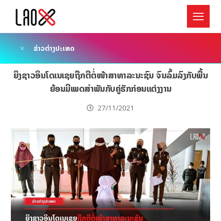
ຂ່າວຕ່າງປະເທດ
ຍິງຊາວອິນໂດເນເຊຍຖືກຕີຕໍ່ໜ້າສາທາລະນະຊົນ ຈົນລົ້ມລົງກັບພື້ນ
ຍ້ອນມີເພດສຳພັນກັບຄູ່ຮັກກ່ອນແຕ່ງງານ
27/11/2021