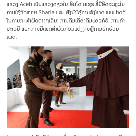
ແຂວງ Aceh ເປັນແຂວງດຽວໃນ ອິນໂດເນເຊຍທີ່ມີອິດສະຫຼະໃນ
ການໃຊ້ກົດໝາຍ Sharia ແລະ ຍັງນໍາໃຊ້ການລົງໂທດແບບຟາດຕີ
ໃນການກະທຳຜິດຕ່າງໆເຊັ່ນ: ການດື່ມເຄື່ອງດື່ມແອລກໍຮໍ, ການຄ້າ
ປະເວນີ ແລະ ການມີເພດສຳພັນກ່ອນແຕ່ງງານຫຼືການຮັກຮ່ວມ
ເພດ.