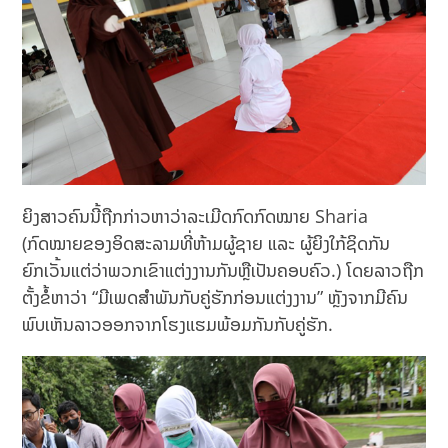
ຍິງສາວຄົນນີ້ຖືກກ່າວຫາວ່າລະເມີດກົດກົດໝາຍ Sharia
(ກົດໝາຍຂອງອິດສະລາມທີ່ຫ້າມຜູ້ຊາຍ ແລະ ຜູ້ຍິງໃກ້ຊິດກັນ
ຍົກເວັ້ນແຕ່ວ່າພວກເຂົາແຕ່ງງານກັນຫຼືເປັນຄອບຄົວ.) ໂດຍລາວຖືກ
ຕັ້ງຂໍ້ຫາວ່າ “ມີເພດສຳພັນກັບຄູ່ຮັກກ່ອນແຕ່ງງານ” ຫຼັງຈາກມີຄົນ
ພົບເຫັນລາວອອກຈາກໂຮງແຮມພ້ອມກັນກັບຄູ່ຮັກ.