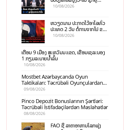
ອຸດສາຫະກຳຊີ້ນ
10/08/2026
ຫວຽດນາມ ປະກາດໄວ້ອາໄລທົ່ວ
ປະເທດ 2 ວັນ ຕໍ່ການຈາກໄປ ຂອງ
ທ່ານ ໄຊສົມພອນ ພົມວິຫານ
10/08/2026
ເຕືອນ 9 ເມືອງ ສະຫວັນນະເຂດ, ເຂື່ອນເຊລະນອງ
1 ກຽມລະບາຍນ້ຳລົ້ນ
10/08/2026
Mostbet Azərbaycanda Oyun
Taktikaları: Təcrübəli Oyunçulardan
İpuçları
09/08/2026
Pinco Depozit Bonuslarının Şərtləri:
Təcrübəli İstifadəçilərdən Məsləhətlər
08/08/2026
FAO ຊີ້ ລາຄາອາຫານໂລກພຸ່ງ