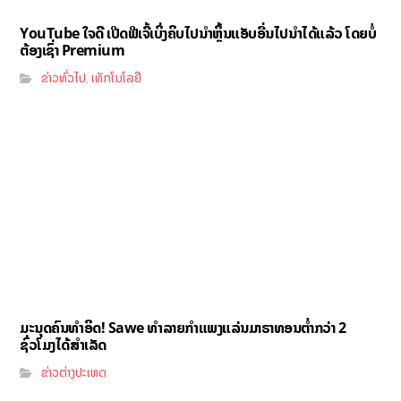
YouTube ໃຈດີ ເປີດຟີເຈີ້ເບິ່ງຄິບໄປນຳຫຼິ້ນແອັບອື່ນໄປນຳໄດ້ແລ້ວ ໂດຍບໍ່
ຕ້ອງເຊົ່າ Premium
ຂ່າວທົ່ວໄປ
ເທັກໂນໂລຢີ
,
ມະນຸດຄົນທຳອິດ! Sawe ທຳລາຍກຳແພງແລ່ນມາຣາທອນຕ່ຳກວ່າ 2
ຊົ່ວໂມງໄດ້ສຳເລັດ
ຂ່າວຕ່າງປະເທດ