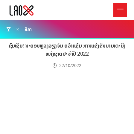
ກິລາ
ຊົມເຊີຍ! ນະຄອນຫຼວງວຽງຈັນ ຄວ້າແຊ້ມ ການແຂ່ງຂັນບານເຕະຍິງ
ແຫ່ງຊາດປະຈຳປີ 2022
22/10/2022