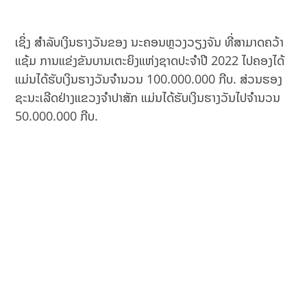
ເຊິ່ງ ສຳລັບເງິນຮາງວັນຂອງ ນະຄອນຫຼວງວຽງຈັນ ທີ່ສາມາດຄວ້າ
ແຊ້ມ ການແຂ່ງຂັນບານເຕະຍິງແຫ່ງຊາດປະຈຳປີ 2022 ໄປຄອງໄດ້
ແມ່ນໄດ້ຮັບເງິນຮາງວັນຈໍານວນ 100.000.000 ກີບ. ສ່ວນຮອງ
ຊະນະເລີດຢ່າງແຂວງຈໍາປາສັກ ແມ່ນໄດ້ຮັບເງິນຮາງວັນໄປຈຳນວນ
50.000.000 ກີບ.