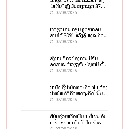
ໄຫຫີນ” ຫຼັງພົບໂຄງກະດູກ 37
ຄົນໃນຫີນຍັກ
07/08/2026
ຫວຽດນາມ ກຽມຫຼຸດອາກອນ
ລາຍໄດ້ 30% ຫວັງອູ້ມທຸລະກິດ
ຂະໜາດນ້ອຍ ແລະ ຈຸນລະ
07/08/2026
ວິສາຫະກິດ
ລົງນາມສຶກສາໂຄງການ ນິຄົມ
ອຸດສາຫະກຳວຽງຈັນ-ໄຊທານີ ຕັ້ງ
ເປົ້າດຶງທຶນ 150 ລ້ານໂດລາ, ສ້າງ
07/08/2026
ວຽກ 5.000 ຕຳແໜ່ງ
ນາຍົກ ຊີ້ນຳນັກທຸລະກິດໜຸ່ມ ຕ້ອງ
ນຳໜ້າແກ້ວິກິດເສດຖະກິດ ເນັ້ນດຶງ
ທຶນສາກົນ, ຫັນສູ່ດິຈິຕອນ
07/08/2026
ຍີ່ປຸ່ນຊ່ວຍເຫຼືອເພີ່ມ 1 ຕື້ເຢນ ອັບ
ເກຣດສະໜາມບິນວັດໄຕ ຮັບຮອງ
ການເຕີບໂຕ
07/08/2026