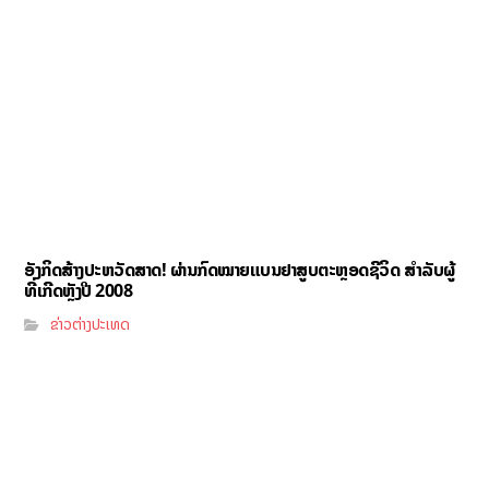
ອັງກິດສ້າງປະຫວັດສາດ! ຜ່ານກົດໝາຍແບນຢາສູບຕະຫຼອດຊີວິດ ສຳລັບຜູ້
ທີ່ເກີດຫຼັງປີ 2008
ຂ່າວຕ່າງປະເທດ