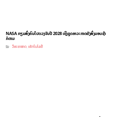
NASA ກຽມສົ່ງຄົນໄປດວງຈັນປີ 2028 ເຖິງຊຸດອາວະກາດຍັງສົ່ງມອບຊ້າ
ກໍຕາມ
ວິທະຍາສາດ
ເທັກໂນໂລຢີ
,