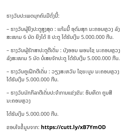
ຮາງວັນປະເພດບຸກຄົນມີດັ່ງນີ້:
– ຮາງວັນຜູ້ຍິງປະຕູສູງສຸດ : ແກ້ມມີ້ ອຸດົມສຸກ ນະຄອນຫຼວງ ລົງ
ສະໜາມ 6 ນັດ ຍິງໄດ້ 8 ປະຕູ ໄດ້ຮັບເງິນ 5.000.000 ກີບ.
– ຮາງວັນຜູ້ຮັກສາປະຕູດີເດັ່ນ : ບັງອອນ ພອນໄຊ ນະຄອນຫຼວງ
ລົງສະໜາມ 5 ນັດ ບໍ່ເສຍຈັກປະຕູ ໄດ້ຮັບເງິນ 5.000.000 ກີບ.
– ຮາງວັນຄູເຝິກດີເດັ່ນ : ວຽງສະຫວັນ ໄຊຍະບູນ ນະຄອນຫຼວງ
ໄດ້ຮັບເງິນ 5.000.000 ກີບ.
– ຮາງວັນນັກກິລາດີເດັ່ນປະຈໍາການແຂ່ງຂັນ: ອິນທິດາ ຄູນສີ
ນະຄອນຫຼວງ
ໄດ້ຮັບເງິນ 5.000.000 ກີບ.
ຂອບໃຈຂໍ້ມູນຈາກ:
https://cutt.ly/xB7YmOD