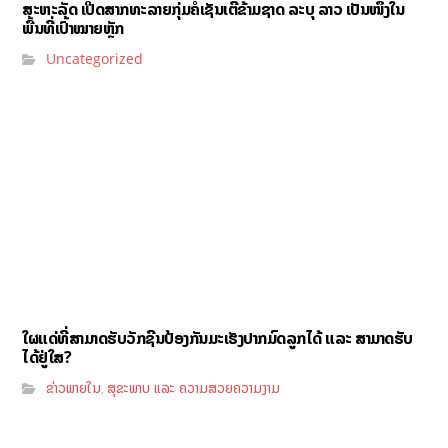
ສະຫະລັດ ເປີດສາກທະລາຍກຸ່ມຄໍເຊັນເຕີຂ້າມຊາດ ລະບຸ ລາວ ເປັນໜຶ່ງໃນ
ພື້ນທີ່ເປົ້າໝາຍຫຼັກ
Uncategorized
ໃຜແດ່ທີ່ສາມາດຮັບວັກຊີນປ້ອງກັນມະເຮັງປາກມົດລູກໄດ້ ແລະ ສາມາດຮັບ
ໄດ້ຢູ່ໃສ?
ຂ່າວພາຍໃນ
ສຸຂະພາບ ແລະ ຄວາມສວຍຄວາມງາມ
,