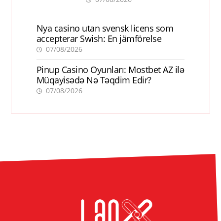
Nya casino utan svensk licens som
accepterar Swish: En jämförelse
07/08/2026
Pinup Casino Oyunları: Mostbet AZ ilə
Müqayisədə Nə Təqdim Edir?
07/08/2026