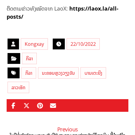
ຕິດຕາມຂ່າວທັງໝົດຈາກ LaoX:
https://laox.la/all-
posts/
Kongxay
22/10/2022
ກິລາ
ກິລາ
ນະຄອນຫຼວງວຽງຈັນ
ບານເຕະຍິງ
ລາວເອັກ
Previous