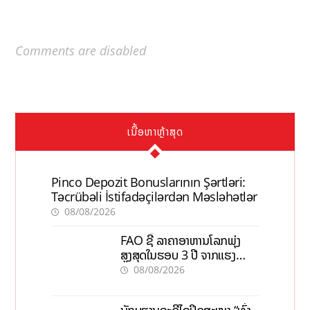
Comments are disabled
ເນື້ອຫາຫຼ້າສຸດ
Pinco Depozit Bonuslarının Şərtləri:
Təcrübəli İstifadəçilərdən Məsləhətlər
08/08/2026
FAO ຊີ້ ລາຄາອາຫານໂລກພຸ່ງ
ສູງສຸດໃນຮອບ 3 ປີ ຈາກແຮງ
ກົດດັນຂອງສົງຄາມ, El nino
08/08/2026
ນັກບູຮານຄະດີໄຂປິດສະໜາ “ທົ່ງ