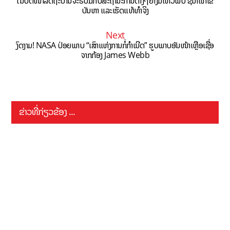
ໃນປີຕໍ່ໜ້າລັດຖະບານຈະຮັບມືກັບສະຖານະການຕ່າງໆຢ່າງມີໄຫວພິບ ຊີ້ນຳແກ້ໄຂ
ບັນຫາ ແລະເຮັດແທ້ທຳຈິງ
Next
ງົດງາມ! NASA ປ່ອຍພາບ “ເສົາແຫ່ງການກໍ່ກຳເນີດ” ຮູບພາບອັນໜ້າເຫຼືອເຊື່ອ
ຈາກກ້ອງ James Webb
ຂ່າວທີ່ກ່ຽວຂ້ອງ ...