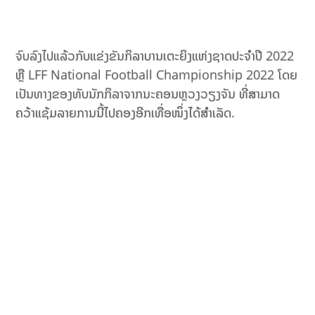
ຈົບລົງໄປແລ້ວກັບແຂ່ງຂັນກິລາບານເຕະຍິງແຫ່ງຊາດປະຈຳປີ 2022
ຫຼື LFF National Football Championship 2022 ໂດຍ
ເປັນທາງຂອງທັບນັກກິລາຈາກນະຄອນຫຼວງວຽງຈັນ ທີ່ສາມາດ
ຄວ້າແຊ້ມລາຍການນີ້ໄປຄອງອີກເທື່ອໜຶ່ງໄດ້ສຳເລັດ.