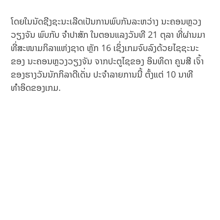
ໂດຍໃນນັດຊີງຊະນະເລີດເປັນການພົບກັນລະຫວ່າງ ນະຄອນຫຼວງ
ວຽງຈັນ ພົບກັບ ຈຳປາສັກ ໃນຕອນແລງວັນທີ 21 ຕຸລາ ທີ່ຜ່ານມາ
ທີ່ສະໜາມກິລາແຫ່ງຊາດ ຫຼັກ 16 ເຊິ່ງເກມຈົບລົງດ້ວຍໄຊຊະນະ
ຂອງ ນະຄອນຫຼວງວຽງຈັນ ຈາກປະຕູໄຊຂອງ ອິນທິດາ ຄູນສີ ເຈົ້າ
ຂອງຮາງວັນນັກກິລາດີເດັ່ນ ປະຈຳລາຍການນີ້ ຕັ້ງແຕ່ 10 ນາທີ
ທຳອິດຂອງເກມ.