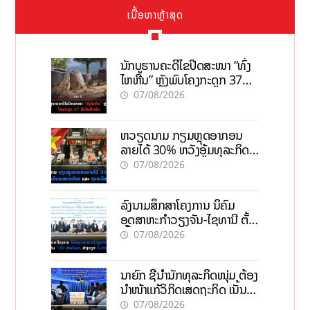
ເນື້ອຫາຫຼ້າສຸດ
ນັກບູຮານຄະດີໄຂປິດສະໜາ “ທົ່ງ
ໄຫຫີນ” ຫຼັງພົບໂຄງກະດູກ 37
ຄົນໃນຫີນຍັກ
07/08/2026
ຫວຽດນາມ ກຽມຫຼຸດອາກອນ
ລາຍໄດ້ 30% ຫວັງອູ້ມທຸລະກິດ
ຂະໜາດນ້ອຍ ແລະ ຈຸນລະ
07/08/2026
ວິສາຫະກິດ
ລົງນາມສຶກສາໂຄງການ ນິຄົມ
ອຸດສາຫະກຳວຽງຈັນ-ໄຊທານີ ຕັ້ງ
ເປົ້າດຶງທຶນ 150 ລ້ານໂດລາ, ສ້າງ
07/08/2026
ວຽກ 5.000 ຕຳແໜ່ງ
ນາຍົກ ຊີ້ນຳນັກທຸລະກິດໜຸ່ມ ຕ້ອງ
ນຳໜ້າແກ້ວິກິດເສດຖະກິດ ເນັ້ນດຶງ
ທຶນສາກົນ, ຫັນສູ່ດິຈິຕອນ
07/08/2026