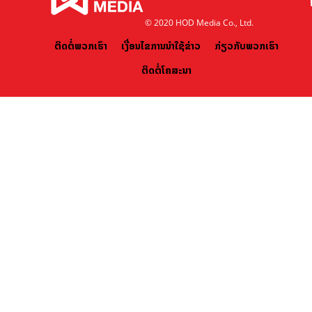
© 2020 HOD Media Co., Ltd.
ຕິດຕໍ່ພວກເຮົາ
ເງື່ອນໄຂການນຳໃຊ້ຂ່າວ
ກ່ຽວກັບພວກເຮົາ
ຕິດຕໍ່ໂຄສະນາ