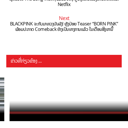
Netflix
Next
BLACKPINK ຈະກັບມາທວງບັນລັງ! ຫຼັງປ່ອຍ Teaser “BORN PINK”
ພ້ອມປະກາດ Comeback ຢ່າງເປັນທາງການແລ້ວ ໃນເດືອນສິງຫານີ້
ຂ່າວທີ່ກ່ຽວຂ້ອງ ...