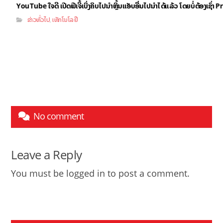
YouTube ໃຈດີ ເປີດຟີເຈີ້ເບິ່ງຄິບໄປນຳຫຼິ້ນແອັບອື່ນໄປນຳໄດ້ແລ້ວ ໂດຍບໍ່ຕ້ອງເຊົ່
ຂ່າວທົ່ວໄປ
ເທັກໂນໂລຢີ
,
No comment
Leave a Reply
You must be
logged in
to post a comment.