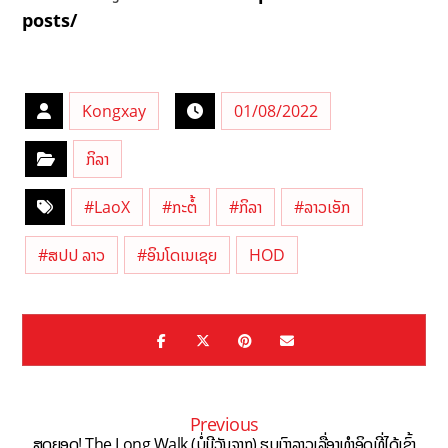
posts/
Kongxay
01/08/2022
ກິລາ
#LaoX
#ກະຕໍ້
#ກິລາ
#ລາວເອັກ
#ສປປ ລາວ
#ອິນໂດເນເຊຍ
HOD
Previous
ສຸດຍອດ! The Long Walk (ບໍ່ມີວັນຈາກ) ຮູບເງົາລາວເລື່ອງທຳອິດທີ່ໄດ້ເຂົ້າ