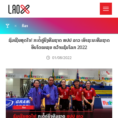
ກິລາ
ຊົມເຊີຍສຸດໃຈ! ກະຕໍ້ຄູ່ຍິງທີມຊາດ ສປປ ລາວ ເອົາຊະນະທີມຊາດ
ອິນໂດເນເຊຍ ຄວ້າແຊ້ມໂລກ 2022
01/08/2022