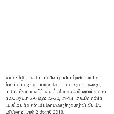
ໂດຍກະຕໍ້ຄູ່ຍິງລາວເຮົາ ແມ່ນມີຜົນງານດີມາຕັ້ງແຕ່ຮອບແບ່ງກຸ່ມ
ໂດຍເປັນການຊະນະລວດຫຼາຍປະເທດ ເຊັ່ນ: ຊະນະ ມາເລເຊຍ,
ເນປານ, ອີຣ່ານ ແລະ ໄຕ້ຫວັນ ຕໍ່ມາໃນຮອບ 4 ທີມສຸດທ້າຍ ກໍເອົາ
ຊະນະ ມຽນມາ 2-0 ເຊັດ: 22-20, 21-13 ແຕ່ລະນັດ ຄວ້າໄຊ
ແບບບໍ່ເສຍເຊັດ ຄວ້າແຊ້ມໂລກມາຄອງຢ່າງສະຫງ່າຜ່າເຜີຍ ເປັນ
ແຊ້ມໂລກສະໄໝທີ 2 ຕໍ່ຈາກປີ 2018.