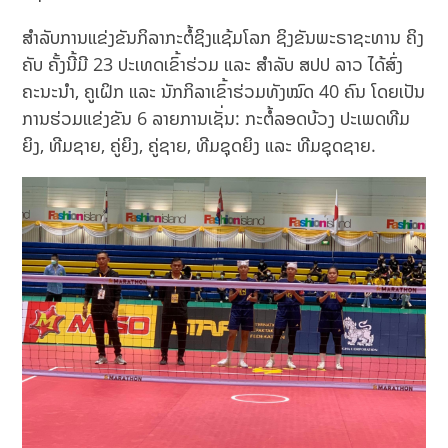
ສໍາລັບການແຂ່ງຂັນກິລາກະຕໍ້ຊິງແຊ້ມໂລກ ຊິງຂັນພະຣາຊະທານ ຄິງ
ຄັບ ຄັ້ງນີ້ມີ 23 ປະເທດເຂົ້າຮ່ວມ ແລະ ສໍາລັບ ສປປ ລາວ ໄດ້ສົ່ງ
ຄະນະນຳ, ຄູເຝິກ ແລະ ນັກກິລາເຂົ້າຮ່ວມທັງໝົດ 40 ຄົນ ໂດຍເປັນ
ການຮ່ວມແຂ່ງຂັນ 6 ລາຍການເຊັ່ນ: ກະຕໍ້ລອດບ້ວງ ປະເພດທີມ
ຍິງ, ທີມຊາຍ, ຄູ່ຍິງ, ຄູ່ຊາຍ, ທີມຊຸດຍິງ ແລະ ທີມຊຸດຊາຍ.