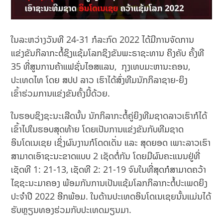
ໃນລະຫວ່າງວັນທີ 24-31 ກໍລະກົດ 2022 ໄດ້ມີການຈັດການ
ແຂ່ງຂັນກິລາກະຕໍ້ຊິງແຊ້ມໂລກຊິງຂັນພະຣາຊະທານ ຄິງຄັບ ຄັ້ງທີ
35 ທີ່ສູນການຄ້າແຟຊັ່ນໄອສແລນ, ກຸງເທບມະຫານະຄອນ,
ປະເທດໄທ ໂດຍ ສປປ ລາວ ເຮົາໄດ້ສົ່ງທີມນັກກິລາຊາຍ-ຍິງ
ເຂົ້າຮ່ວມການແຂ່ງຂັນຄັ້ງນີ້ດ້ວຍ.
ໃນຮອບຊິງຊະນະເລີດນັ້ນ ນັກກິລາກະຕໍ້ຄູ່ຍິງທີມຊາດລາວເຮົາກໍໄດ້
ເຂົ້າໄປໃນຮອບສຸດທ້າຍ ໂດຍເປັນການແຂ່ງຂັນກັບທີມຊາດ
ອິນໂດເນເຊຍ ເຊິ່ງຜົນງານກໍໂດດເດັ່ນ ແລະ ສຸດຍອດ ເພາະລາວເຮົາ
ສາມາດເອົາຊະນະຂາດແບບ 2 ເຊັດຕໍ່ກັນ ໂດຍມີຜົນຄະແນນຢູ່ທີ່
ເຊັດທີ 1: 21-13, ເຊັດທີ 2: 21-19 ຈົນໃນທີ່ສຸດກໍສາມາດຄວ້າ
ໄຊຊະນະມາຄອງ ພ້ອມກັນການເປັນແຊ້ມໂລກກິລາກະຕໍ້ປະເພດຍິງ
ປະຈຳປີ 2022 ອີກພ້ອມ. ໃນດ້ານປະເທດອິນໂດເນເຊຍນັ້ນແມ່ນໄດ້
ຮັບຫຼຽນທອງຮ່ວມກັບປະເທດມຽນມາ.