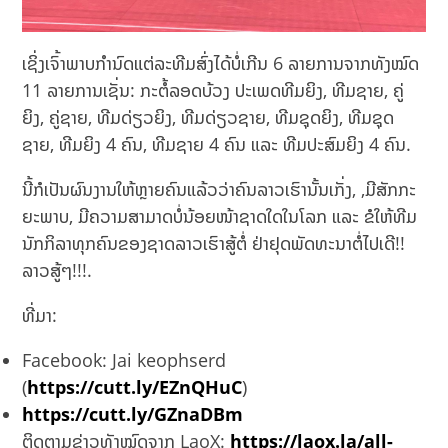
ເຊິ່ງເຈົ້າພາບກຳນົດແຕ່ລະທີມສົ່ງໄດ້ບໍ່ເກີນ 6 ລາຍການຈາກທັງໝົດ
11 ລາຍການເຊັ່ນ: ກະຕໍ້ລອດບ້ວງ ປະເພດທີມຍິງ, ທີມຊາຍ, ຄູ່
ຍິງ, ຄູ່ຊາຍ, ທີມດ່ຽວຍິງ, ທີມດ່ຽວຊາຍ, ທີມຊຸດຍິງ, ທີມຊຸດ
ຊາຍ, ທີມຍິງ 4 ຄົນ, ທີມຊາຍ 4 ຄົນ ແລະ ທີມປະສົມຍິງ 4 ຄົນ.
ນີ້ກໍເປັນຜົນງານໃຫ້ຫຼາຍຄົນແລ້ວວ່າຄົນລາວເຮົານັ້ນເກັ່ງ, ,ມີສັກກະ
ຍະພາບ, ມີຄວາມສາມາດບໍ່ນ້ອຍໜ້າຊາດໃດໃນໂລກ ແລະ ຂໍໃຫ້ທີມ
ນັກກິລາທຸກຄົນຂອງຊາດລາວເຮົາສູ້ຕໍ່ ຢ່າຢຸດພັດທະນາຕໍ່ໄປເດີ!!
ລາວສູ້ໆ!!!.
ທີ່ມາ:
Facebook: Jai keophserd
(
https://cutt.ly/EZnQHuC
)
https://cutt.ly/GZnaDBm
ຕິດຕາມຂ່າວທັງໝົດຈາກ LaoX:
https://laox.la/all-