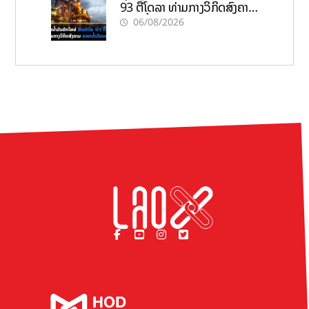
93 ຕື້ໂດລາ ທ່າມກາງວິກິດສົງຄາມ
ລາຄານໍ້າມັນແພງ
06/08/2026