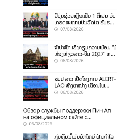
ຍີ່ປຸ່ນຊ່ວຍເຫຼືອເພີ່ມ 1 ຕື້ເຢນ ອັບ
ເກຣດສະໜາມບິນວັດໄຕ ຮັບຮອງ
ການເຕີບໂຕ
07/08/2026
ຈຳປາສັກ ເລັ່ງກຽມຄວາມພ້ອມ “ປີ
ທ່ອງທ່ຽວລາວ-ຈີນ 2027” ຫວັງ
ກະຕຸ້ນເສດຖະກິດທ້ອງຖິ່ນ
06/08/2026
ສປປ ລາວ ເປີດໂຄງການ ALERT-
LAO ສ້າງຕາໜ່າງ ເຕືອນໄພ
ພະຍາດລະບາດທົ່ວປະເທດ
06/08/2026
Обзор службы поддержки Пин Ап
на официальном сайте с
актуальной информацией
06/08/2026
ກຸ່ມທຶນນ້ຳມັນຍັກໃຫຍ່ ຟັນກຳໄລ