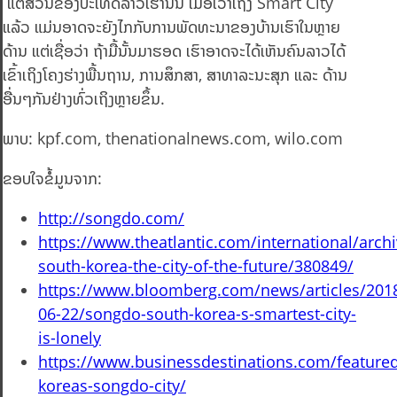
ແຕ່ສ່ວນຂອງປະເທດລາວເຮົານັ້ນ ເມື່ອເວົ້າເຖິງ Smart City
ແລ້ວ ແມ່ນອາດຈະຍັງໄກກັບການພັດທະນາຂອງບ້ານເຮົາໃນຫຼາຍ
ດ້ານ ແຕ່ເຊື່ອວ່າ ຖ້າມື້ນັ້ນມາຮອດ ເຮົາອາດຈະໄດ້ເຫັນຄົນລາວໄດ້
ເຂົ້າເຖິງໂຄງຮ່າງພື້ນຖານ, ການສຶກສາ, ສາທາລະນະສຸກ ແລະ ດ້ານ
ອື່ນໆກັນຢ່າງທົ່ວເຖິງຫຼາຍຂຶ້ນ.
ພາບ: kpf.com, thenationalnews.com, wilo.com
ຂອບໃຈຂໍ້ມູນຈາກ:
http://songdo.com/
https://www.theatlantic.com/international/arc
south-korea-the-city-of-the-future/380849/
https://www.bloomberg.com/news/articles/201
06-22/songdo-south-korea-s-smartest-city-
is-lonely
https://www.businessdestinations.com/feature
koreas-songdo-city/