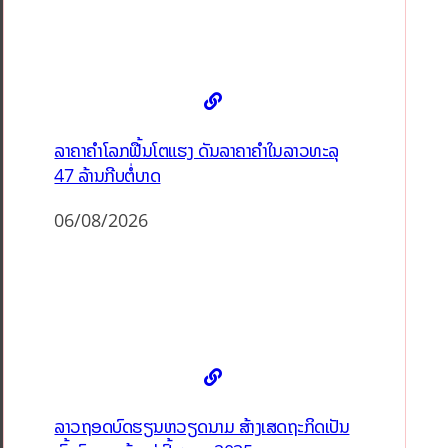
ລາຄາຄຳໂລກຟື້ນໂຕແຮງ ດັນລາຄາຄຳໃນລາວທະລຸ
47 ລ້ານກີບຕໍ່ບາດ
06/08/2026
ລາວຖອດບົດຮຽນຫວຽດນາມ ສ້າງເສດຖະກິດເປັນ