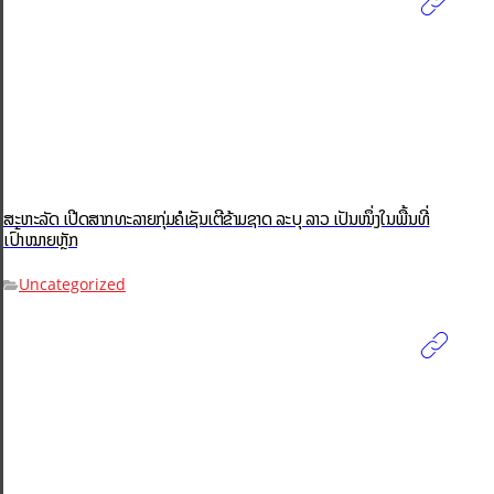
ສະຫະລັດ ເປີດສາກທະລາຍກຸ່ມຄໍເຊັນເຕີຂ້າມຊາດ ລະບຸ ລາວ ເປັນໜຶ່ງໃນພື້ນທີ່
ເປົ້າໝາຍຫຼັກ
Uncategorized