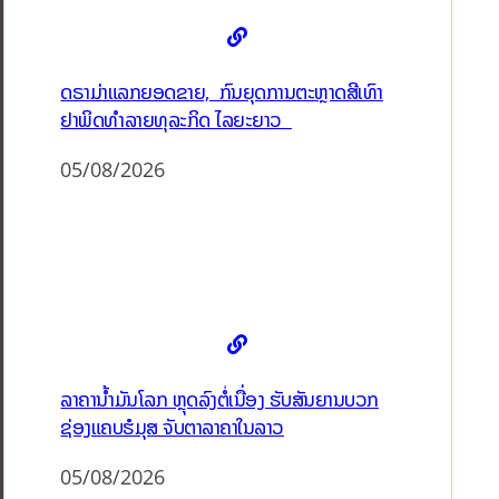
ດຣາມ່າແລກຍອດຂາຍ, ກົນຍຸດການຕະຫຼາດສີເທົາ
ຢາພິດທຳລາຍທຸລະກິດ ໄລຍະຍາວ
05/08/2026
ລາຄານ້ຳມັນໂລກ ຫຼຸດລົງຕໍ່ເນື່ອງ ຮັບສັນຍານບວກ
ຊ່ອງແຄບຮໍມຸສ ຈັບຕາລາຄາໃນລາວ
05/08/2026