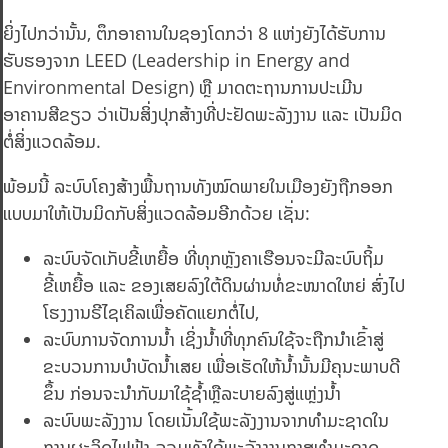
ຍິ່ງໄປກວ່ານັ້ນ,​ ຕຶກອາຄານໃນຊອງໂດກວ່າ 8 ແຫ່ງຍັງໄດ້ຮັບການ
ຮັບຮອງຈາກ LEED (Leadership in Energy and
Environmental Design) ຫຼື ມາດຕະຖານການປະເມີນ
ອາຄານສີຂຽວ ວ່າເປັນສິ່ງປຸກສ້າງທີ່ປະຢັດພະລັງງານ ແລະ ເປັນມິດ
ຕໍ່ສິ່ງແວດລ້ອມ.
ພ້ອມນີ້ ລະບົບໂຄງສ້າງພື້ນຖານທັງໝົດພາຍໃນເມືອງຍັງຖືກອອກ
ແບບມາໃຫ້ເປັນມິດກັບສິ່ງແວດລ້ອມອີກດ້ວຍ ເຊັ່ນ:
ລະບົບຈັດເກັບຂີ້ເຫຍື້ອ ທີ່ທຸກຫຼັງຄາເຮືອນຈະມີລະບົບຖິ້ມ
ຂີ້ເຫຍື້ອ ແລະ ຂອງເສຍລົງໃຕ້ດິນຜ່ານທໍ່ຂະໜາດໃຫຍ່ ສົ່ງໄປ
ໂຮງງານຣີໄຊເຄິລເພື່ອຄັດແຍກຕໍ່ໄປ,
ລະບົບການຈັດການນຳ້ ເຊິ່ງນຳ້ທີ່ທຸກຄົນໃຊ້ຈະຖືກນຳເຂົ້າສູ່
ຂະບວນການບຳບັດນຳ້ເສຍ ເພື່ອເຮັດໃຫ້ນຳ້ນັ້ນມີຄຸນະພາບດີ
ຂຶ້ນ ກ່ອນຈະນຳກັບມາໃຊ້ຊຳ້ຫຼືລະບາຍລົງສູ່ແຫຼ່ງນຳ້
ລະບົບພະລັງງານ ໂດຍເນັ້ນໃຊ້ພະລັງງານຈາກທຳມະຊາດໃນ
ການຜະລິດໄຟຟ້າ ລວມທັງໃຊ້ພະລັງງານກາສທຳມະຊາດ