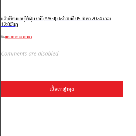
ແຈ້ງເຕືອນພາຍຸໄຕ້ຝຸ່ນ ຢາກິ (YAGI)​ ປະຈໍາວັນທີ 05 ກັນຍາ 2024 ເວລາ
12:00ໂມງ
ພະຍາກອນອາກາດ
Comments are disabled
ເນື້ອຫາຫຼ້າສຸດ