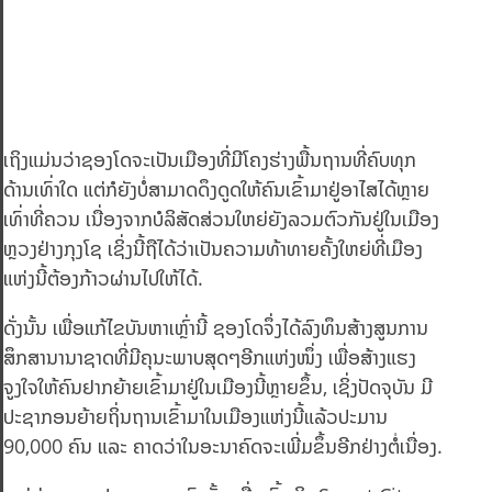
ເຖິງແມ່ນວ່າຊອງໂດຈະເປັນເມືອງທີ່ມີໂຄງຮ່າງພື້ນຖານທີ່ຄົບທຸກ
ດ້ານເທົ່າໃດ ແຕ່ກໍຍັງບໍ່ສາມາດດຶງດູດໃຫ້ຄົນເຂົ້າມາຢູ່ອາໄສໄດ້ຫຼາຍ
ເທົ່າທີ່ຄວນ ເນື່ອງຈາກບໍລິສັດສ່ວນໃຫຍ່ຍັງລວມຕົວກັນຢູ່ໃນເມືອງ
ຫຼວງຢ່າງກຸງໂຊ ເຊິ່ງນີ້ຖືໄດ້ວ່າເປັນຄວາມທ້າທາຍຄັ້ງໃຫຍ່ທີ່ເມືອງ
ແຫ່ງນີ້ຕ້ອງກ້າວຜ່ານໄປໃຫ້ໄດ້.
ດັ່ງນັ້ນ ເພື່ອແກ້ໄຂບັນຫາເຫຼົ່ານີ້ ຊອງໂດຈຶ່ງໄດ້ລົງທຶນສ້າງສູນການ
ສຶກສານານາຊາດທີ່ມີຄຸນະພາບສຸດໆອີກແຫ່ງໜຶ່ງ ເພື່ອສ້າງແຮງ
ຈູງໃຈໃຫ້ຄົນຢາກຍ້າຍເຂົ້າມາຢູ່ໃນເມືອງນີ້ຫຼາຍຂຶ້ນ, ເຊິ່ງປັດຈຸບັນ ມີ
ປະຊາກອນຍ້າຍຖິ່ນຖານເຂົ້າມາໃນເມືອງແຫ່ງນີ້ແລ້ວປະມານ
90,000 ຄົນ ແລະ ຄາດວ່າໃນອະນາຄົດຈະເພີ່ມຂຶ້ນອີກຢ່າງຕໍ່ເນື່ອງ.