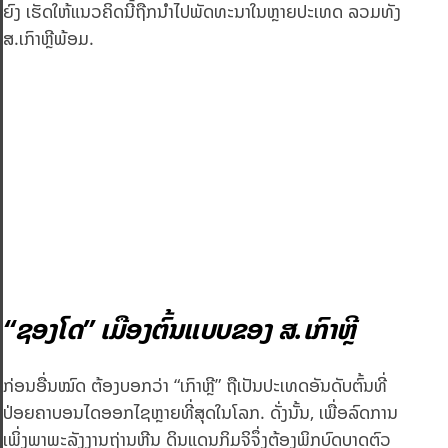
ຍົງ ເຮັດໃຫ້ແນວຄິດນີ້ຖືກນຳໄປພັດທະນາໃນຫຼາຍປະເທດ ລວມທັງ
ສ.ເກົາຫຼີພ້ອມ.
“ຊອງໂດ” ເມືອງຕົ້ນແບບຂອງ ສ.ເກົາຫຼີ
ກ່ອນອື່ນໝົດ ຕ້ອງບອກວ່າ “ເກົາຫຼີ” ຖືເປັນປະເທດອັນດັບຕົ້ນທີ່
ປ່ອຍຄາບອນໄດອອກໄຊຫຼາຍທີ່ສຸດໃນໂລກ. ດັ່ງນັ້ນ, ເພື່ອລົດການ
ເພິ່ງພາພະລັງງານຖ່ານຫີນ ດິນແດນກິມຈິຈຶ່ງຕ້ອງພິກບົດບາດຕົວ