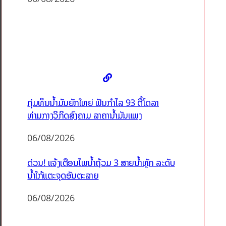
ກຸ່ມທຶນນ້ຳມັນຍັກໃຫຍ່ ຟັນກຳໄລ 93 ຕື້ໂດລາ
ທ່າມກາງວິກິດສົງຄາມ ລາຄານໍ້າມັນແພງ
06/08/2026
ດ່ວນ! ແຈ້ງເຕືອນໄພນໍ້າຖ້ວມ 3 ສາຍນໍ້າຫຼັກ ລະດັບ
ນໍ້າໃກ້ແຕະຈຸດອັນຕະລາຍ
06/08/2026