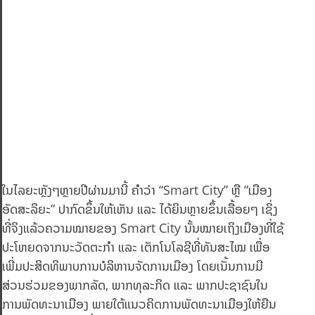
ໃນໄລຍະຫຼັງໆຫຼາຍປີຜ່ານມານີ້ ຄຳວ່າ “Smart City” ຫຼື “ເມືອງ
ອັດສະລິຍະ” ປາກົດຂຶ້ນໃຫ້ເຫັນ ແລະ ໄດ້ຍິນຫຼາຍຂຶ້ນເລື້ອຍໆ ເຊິ່ງ
ທີ່ຈິງແລ້ວຄວາມໝາຍຂອງ Smart City ນັ້ນໝາຍເຖິງເມືອງທີ່ໃຊ້
ປະໂຫຍດຈາກນະວັດຕະກຳ ແລະ ເຕັກໂນໂລຊີທີ່ທັນສະໄໝ ເພື່ອ
ເພີ່ມປະສິດທິພາບການບໍລິຫານຈັດການເມືອງ ໂດຍເນັ້ນການມີ
ສ່ວນຮ່ວມຂອງພາກລັດ, ພາກທຸລະກິດ ແລະ ພາກປະຊາຊົນໃນ
ການພັດທະນາເມືອງ ພາຍໃຕ້ແນວຄິດການພັດທະນາເມືອງໃຫ້ຍືນ