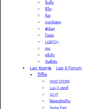
ກິນດື່ມ
ຊີວິດ
ກິລາ
ປະຫວັດສາດ
ສັດໂລກ
ໄວໜຸ່ມ
LGBTQ+
ເກມ
ຄຣິບໂຕ
ວັນສຳຄັນ
Lao Xperts
Lao X Forum
ວິດີໂອ
HOD STORY
Lao X ບອກຕໍ່
32-IT
ໃສ່ລອງເຮັດເບີງດຸ
Some Part