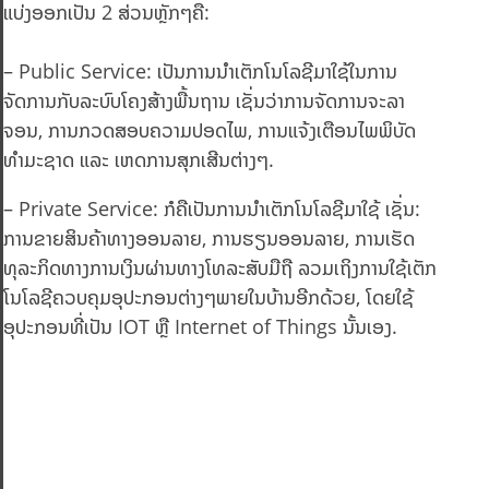
ແບ່ງອອກເປັນ 2 ສ່ວນຫຼັກໆຄື:
– Public Service: ເປັນການນຳເຕັກໂນໂລຊີມາໃຊ້ໃນການ
ຈັດການກັບລະບົບໂຄງສ້າງພື້ນຖານ ເຊັ່ນວ່າການຈັດການຈະລາ
ຈອນ, ການກວດສອບຄວາມປອດໄພ, ການແຈ້ງເຕືອນໄພພິບັດ
ທຳມະຊາດ ແລະ ເຫດການສຸກເສີນຕ່າງໆ.
– Private Service: ກໍຄືເປັນການນຳເຕັກໂນໂລຊີມາໃຊ້ ເຊັ່ນ:
ການຂາຍສິນຄ້າທາງອອນລາຍ, ການຮຽນອອນລາຍ, ການເຮັດ
ທຸລະກິດທາງການເງິນຜ່ານທາງໂທລະສັບມືຖື ລວມເຖິງການໃຊ້ເຕັກ
ໂນໂລຊີຄວບຄຸມອຸປະກອນຕ່າງໆພາຍໃນບ້ານອີກດ້ວຍ, ໂດຍໃຊ້
ອຸປະກອນທີ່ເປັນ IOT ຫຼື Internet of Things ນັ້ນເອງ.