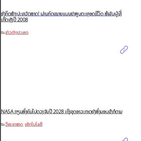
ອັງກິດສ້າງປະຫວັດສາດ! ຜ່ານກົດໝາຍແບນຢາສູບຕະຫຼອດຊີວິດ ສຳລັບຜູ້ທີ່
ເກີດຫຼັງປີ 2008
ຂ່າວຕ່າງປະເທດ
NASA ກຽມສົ່ງຄົນໄປດວງຈັນປີ 2028 ເຖິງຊຸດອາວະກາດຍັງສົ່ງມອບຊ້າກໍຕາມ
ວິທະຍາສາດ
ເທັກໂນໂລຢີ
,