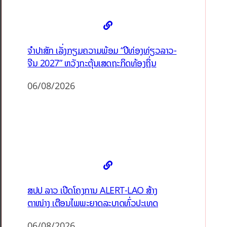
ຈຳປາສັກ ເລັ່ງກຽມຄວາມພ້ອມ “ປີທ່ອງທ່ຽວລາວ-
ຈີນ 2027” ຫວັງກະຕຸ້ນເສດຖະກິດທ້ອງຖິ່ນ
06/08/2026
ສປປ ລາວ ເປີດໂຄງການ ALERT-LAO ສ້າງ
ຕາໜ່າງ ເຕືອນໄພພະຍາດລະບາດທົ່ວປະເທດ
06/08/2026