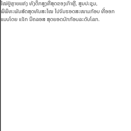
ໃໝ່ຢູ່ຫຼາຍແຫ່ງ ທັງຕຶກສູງທີ່ສຸດຂອງເກົາຫຼີ, ສູນປະຊຸມ,
ພິພິທະພັນສັດສຸດທັນສະໄໝ ໄປຈົນຮອດສະໜາມກັອບ ທີ່ອອກ
ແບບໂດຍ ແຈັກ ນິຄລອສ ສຸດຍອດນັກກັອບລະດັບໂລກ.