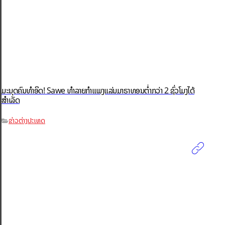
ມະນຸດຄົນທຳອິດ! Sawe ທຳລາຍກຳແພງແລ່ນມາຣາທອນຕ່ຳກວ່າ 2 ຊົ່ວໂມງໄດ້
ສຳເລັດ
ຂ່າວຕ່າງປະເທດ