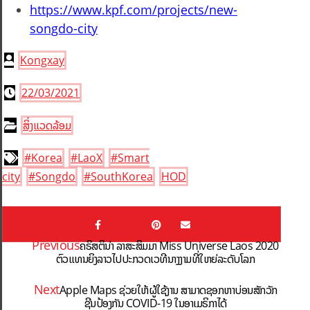
https://www.kpf.com/projects/new-
songdo-city
Kongxay
22/03/2021
ສິ່ງແວດລ້ອມ
#Korea
#LaoX
#Smart
city
#Songdo
#SouthKorea
HOD
Previous
ຄຣິສຕິນ່າ ລາສະສິມມາ Miss Universe Laos 2020
ຕົວແທນຍິງລາວໄປປະກວດເວທີນາງງາມທີ່ໃຫຍ່ລະດັບໂລກ
Next
Apple Maps ຊ່ວຍໃຫ້ຜູ້ໃຊ້ງານ ສາມາດຊອກຫາບ່ອນສັກວັກ
ຊີນປ້ອງກັນ COVID-19 ໃນອາເມຣິກາໄດ້