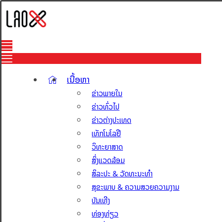
ເນື້ອຫາ
ຂ່າວພາຍໃນ
ຂ່າວທົ່ວໄປ
ຂ່າວຕ່າງປະເທດ
ເທັກໂນໂລຢີ
ວິທະຍາສາດ
ສິ່ງແວດລ້ອມ
ສິລະປະ & ວັດທະນະທຳ
ສຸຂະພາບ & ຄວາມສວຍຄວາມງາມ
ບັນເທີງ
ທ່ອງທ່ຽວ