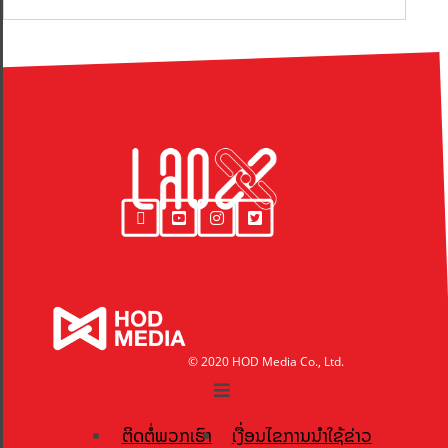
© 2020 HOD Media Co., Ltd.
ຕິດຕໍ່ພວກເຮົາ
ເງື່ອນໄຂການນຳໃຊ້ຂ່າວ