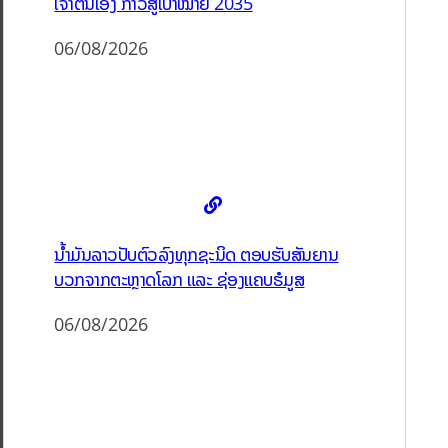
ເຈົ້າຕົນເອງ ກ້າວສູ່ເປົ້າໝາຍ 2035
06/08/2026
ນໍ້າມັນລາວປັບຕົວລົງທຸກຊະນິດ ຕອບຮັບສັນຍານ
ບວກຈາກຕະຫຼາດໂລກ ແລະ ຊ່ອງແຄບຮໍມູສ
06/08/2026