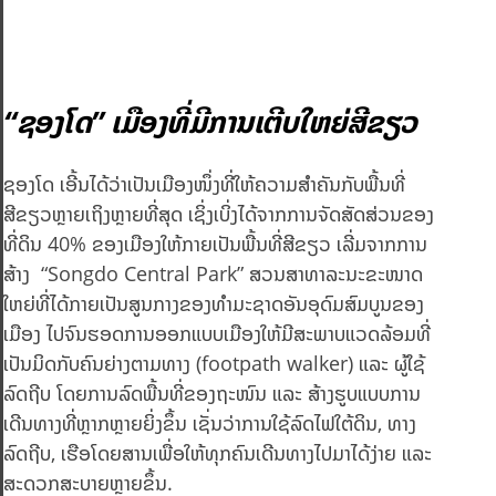
“ຊອງໂດ” ເມືອງທີ່ມີການເຕີບໃຫຍ່ສີຂຽວ
ຊອງໂດ ເອີ້ນໄດ້ວ່າເປັນເມືອງໜຶ່ງທີ່ໃຫ້ຄວາມສຳຄັນກັບພື້ນທີ່
ສີຂຽວຫຼາຍເຖິງຫຼາຍທີ່ສຸດ ເຊິ່ງເບິ່ງໄດ້ຈາກການຈັດສັດສ່ວນຂອງ
ທີ່ດິນ 40% ຂອງເມືອງໃຫ້ກາຍເປັນພື້ນທີ່ສີຂຽວ ເລີ່ມຈາກການ
ສ້າງ “Songdo Central Park” ສວນສາທາລະນະຂະໜາດ
ໃຫຍ່ທີ່ໄດ້ກາຍເປັນສູນກາງຂອງທຳມະຊາດອັນອຸດົມສົມບູນຂອງ
ເມືອງ ໄປຈົນຮອດການອອກແບບເມືອງໃຫ້ມີສະພາບແວດລ້ອມທີ່
ເປັນມິດກັບຄົນຍ່າງຕາມທາງ (footpath walker) ແລະ ຜູ້ໃຊ້
ລົດຖີບ ໂດຍການລົດພື້ນທີ່ຂອງຖະໜົນ ແລະ ສ້າງຮູບແບບການ
ເດີນທາງທີ່ຫຼາກຫຼາຍຍິ່ງຂຶ້ນ ເຊັ່ນວ່າການໃຊ້ລົດໄຟໃຕ້ດິນ, ທາງ
ລົດຖີບ, ເຮືອໂດຍສານເພື່ອໃຫ້ທຸກຄົນເດີນທາງໄປມາໄດ້ງ່າຍ ແລະ
ສະດວກສະບາຍຫຼາຍຂຶ້ນ.