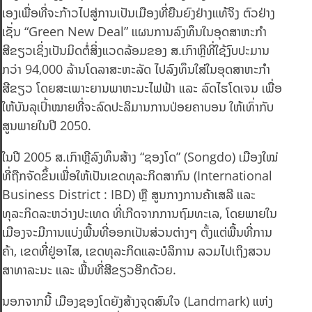
ເອງເພື່ອທີ່ຈະກ້າວໄປສູ່ການເປັນເມືອງທີ່ຍືນຍົງຢ່າງແທ້ຈິງ ຕົວຢ່າງ
ເຊັ່ນ “Green New Deal” ແຜນການລົງທຶນໃນອຸດສາຫະກຳ
ສີຂຽວເຊິ່ງເປັນມິດຕໍ່ສິ່ງແວດລ້ອມຂອງ ສ.ເກົາຫຼີທີ່ໃຊ້ງົບປະມານ
ກວ່າ 94,000 ລ້ານໂດລາສະຫະລັດ ໄປລົງທຶນໃສ່ໃນອຸດສາຫະກຳ
ສີຂຽວ ໂດຍສະເພາະຍານພາຫະນະໄຟຟ້າ ແລະ ລົດໄຮໂດເຈນ ເພື່ອ
ໃຫ້ບັນລຸເປົ້າໝາຍທີ່ຈະລົດປະລິມານການປ່ອຍຄາບອນ ໃຫ້ເທົ່າກັບ
ສູນພາຍໃນປີ 2050.
ໃນປີ 2005 ສ.ເກົາຫຼີລົງທຶນສ້າງ “ຊອງໂດ” (Songdo) ເມືອງໃໝ່
ທີ່ຖືກຈັດຂຶ້ນເພື່ອໃຫ້ເປັນເຂດທຸລະກິດສາກົນ (International
Business District : IBD) ຫຼື ສູນກາງການຄ້າເສລີ ແລະ
ທຸລະກິດລະຫວ່າງປະເທດ ທີ່ເກີດຈາກການຖົມທະເລ, ໂດຍພາຍໃນ
ເມືອງຈະມີການແບ່ງພື້ນທີ່ອອກເປັນສ່ວນຕ່າງໆ ຕັ້ງແຕ່ພື້ນທີ່ການ
ຄ້າ, ເຂດທີ່ຢູ່ອາໄສ, ເຂດທຸລະກິດແລະບໍລິການ ລວມໄປເຖິງສວນ
ສາທາລະນະ ແລະ ພື້ນທີ່ສີຂຽວອີກດ້ວຍ.
ນອກຈາກນີ້ ເມືອງຊອງໂດຍັງສ້າງຈຸດສົນໃຈ (Landmark) ແຫ່ງ