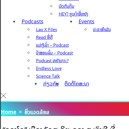
ນັດກັນກິນ
HEY? ຮູບເງົາອີ່ຫຍັງ
Podcasts
Events
Lao X Files
ປະຊາສຳພັນ
Read ອີ່ຫຼີ
ແມ່ຕູ້ເລົ່າ – Podcast
ປ້າສອນລົ່ມ – Podcast
Podcast ຫຍັງເກາະ?
Endless Love
Science Talk
ກ່ຽວກັບ
ຕິດຕໍ່ໂຄສະນາ
Home
ສິ່ງແວດລ້ອມ