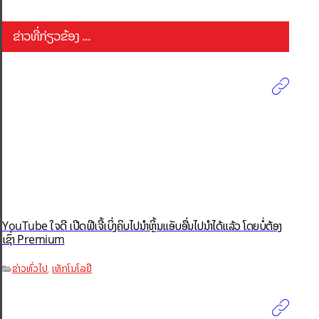
ຂ່າວທີ່ກ່ຽວຂ້ອງ ...
YouTube ໃຈດີ ເປີດຟີເຈີ້ເບິ່ງຄິບໄປນຳຫຼິ້ນແອັບອື່ນໄປນຳໄດ້ແລ້ວ ໂດຍບໍ່ຕ້ອງ
ເຊົ່າ Premium
ຂ່າວທົ່ວໄປ
ເທັກໂນໂລຢີ
,