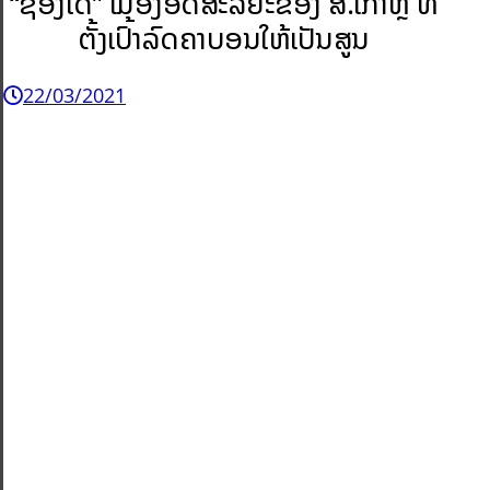
“ຊອງໂດ” ເມືອງອັດສະລິຍະຂອງ ສ.ເກົາຫຼີ ທີ່
ຕັ້ງເປົ້າລົດຄາບອນໃຫ້ເປັນສູນ
22/03/2021