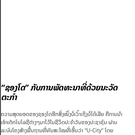
“ຊອງໂດ” ກັບການພັດທະນາທີ່ດ້ວຍນະວັດ
ຕະກຳ
ຄວາມສຸດຍອດຂອງຊອງໂດອີກສິ່ງໜຶ່ງບໍ່ເວົ້າເຖິງບໍ່ໄດ້ເລີຍ ຄືການນຳ
ເອົາເຕັກໂນໂລຊີຕ່າງໆມາໄວ້ໃນຊີວິດປະຈຳວັນຂອງປະຊາຊົນ ຜ່ານ
ລະບົບໂຄງສ້າງພື້ນຖານທີ່ທັນສະໄໝທີ່ເອີ້ນວ່າ “U-City” ໂດຍ