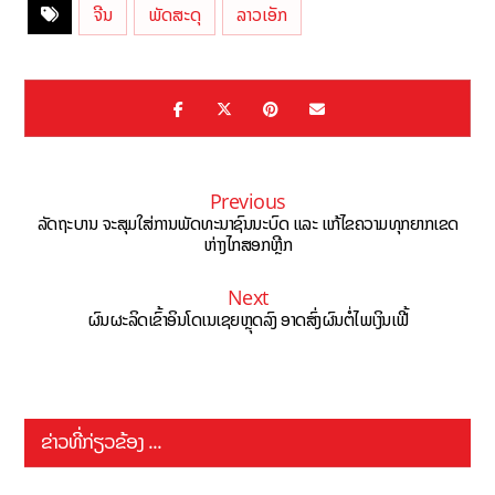
ຈີນ
ພັດສະດຸ
ລາວເອັກ
Previous
ລັດຖະບານ ຈະສຸມໃສ່ການພັດທະນາຊົນນະບົດ ແລະ ແກ້ໄຂຄວາມທຸກຍາກເຂດ
ຫ່າງໄກສອກຫຼີກ
Next
ຜົນຜະລິດເຂົ້າອິນໂດເນເຊຍຫຼຸດລົງ ອາດສົ່ງຜົນຕໍ່ໄພເງິນເຟີ້
ຂ່າວທີ່ກ່ຽວຂ້ອງ ...