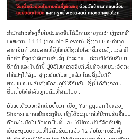
ສຳນັກຂ່າວທ້ອງຖິ່ນໃນປະເທດຈີນໄດ້ມີການລາຍງານວ່າ ຫຼັງຈາກທີ່
ເທສະການ 11.11 (double Eleven) ເຊິ່ງງານມະຫະກໍາຫຼຸດ
ລາຄາສິນຄ້າອອນລາຍທີ່ຍິ່ງໃຫຍ່ທີ່ສຸດໃນໂລກສິ້ນສຸດລົງ, ເວລາທີ່
ຄຶກຄັກທີ່ສຸດສຳລັບການຂົນສົ່ງພັດສະດຸແບບດ່ວນກໍໄດ້ກັບຄືນມາ
ອີກຄັ້ງ ແລະ ໃນຄັ້ງນີ້ ຜູ້ບໍລິໂພກຊາວຈີນກໍເລີ່ມທີ່ຈະເຫັນນະວັດຕະ
ກຳໃໝ່ໆໄດ້ລົງມາສູ່ຖະໜົນຫົນທາງແລ້ວ ໂດຍສິ່ງນັ້ນກໍຄື
ຍານພາຫະນະຂົນສົ່ງພັດສະດຸທີ່ໄຮ້ຄົນຂັບ ເຊິ່ງນີ້ໄດ້ສ້າງຄວາມ
ຕື່ນເຕັ້ນໃຫ້ສຳລັບຫຼາຍຄົນທີ່ຜ່ານໄປມາ.
ນັບແຕ່ເດືອນພະຈິກເປັນຕົ້ນມາ, ເມືອງ Yangquan ໃນ​ແຂວງ
Shanxi ພາກ​ເໜືອ​ຂອງ​ຈີນ​. ເຊິ່ງໄດ້ອະນຸຍາດໃຫ້ມີການຂັບຂີ່ແບບ
ອັດຕະໂນມັດໃນທົ່ວທຸກພື້ນທີ່ ແລະ ໄດ້ມີການນຳໃຊ້ລົດຂົນສົ່ງ
ພັດສະດຸແບບດ່ວນທີ່ໄຮ້ຄົນຂັບມາແລ້ວ 12 ຄັນໃນການຂົນສົ່ງ