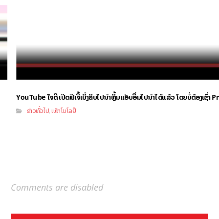
YouTube ໃຈດີ ເປີດຟີເຈີ້ເບິ່ງຄິບໄປນຳຫຼິ້ນແອັບອື່ນໄປນຳໄດ້ແລ້ວ ໂດຍບໍ່ຕ້ອງເຊົ່
ຂ່າວທົ່ວໄປ
ເທັກໂນໂລຢີ
,
Comments are disabled