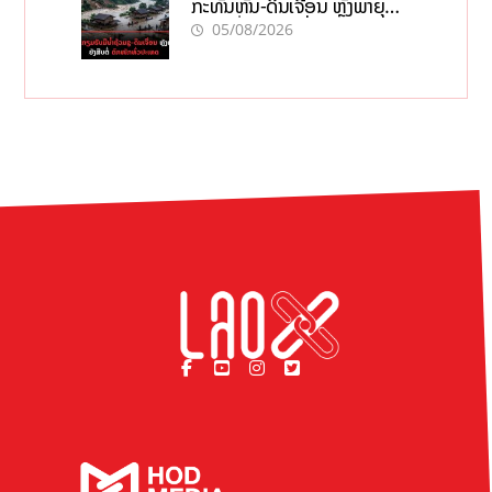
ກະທັນຫັນ-ດິນເຈື່ອນ ຫຼັງພາຍຸຝົນ
ຍັງສືບຕໍ່ຕົກໜັກທົ່ວປະເທດ
05/08/2026