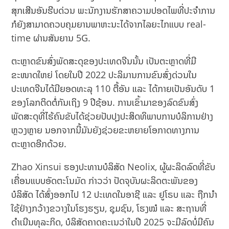
ສຸກເສີນອັນຮີບດ່ວນ ພະນັກງານຮັກສາຄວາມປອດໄພທີ່ປະຈໍາການ
ກໍຍັງສາມາດຄວບຄຸມຍານພາຫະນະໄດ້ຈາກໄລຍະໄກແບບ real-
time ຜ່ານສັນຍານ 5G.
ຕະຫຼາດຂົນສົ່ງພັດສະດຸຂອງປະເທດຈີນນັ້ນ ເປັນຕະຫຼາດທີ່ມີ
ຂະໜາດໃຫຍ່ ໂດຍໃນປີ 2022 ປະລິມານການຂົນສົ່ງດ່ວນໃນ
ປະເທດຈີນໄດ້ມີຍອດທະລຸ 110 ຕື້ອັນ ແລະ ໄດ້ກາຍເປັນອັນດັບ 1
ຂອງໂລກຕິດຕໍ່ກັນເຖິງ 9 ປີຊ້ອນ. ການເຂົ້າມາຂອງລົດຂົນສົ່ງ
ພັດສະດຸທີ່ໄຮ້ຄົນຂັບໄດ້ຊ່ວຍປັບປຸງປະສິດທິພາບການບໍລິການຢ່າງ
ຫຼວງຫຼາຍ ນອກຈາກນີ້ມັນຍັງຊ່ວຍຂະຫຍາຍໂອກາດທາງການ
ຕະຫຼາດອີກດ້ວຍ.
Zhao Xinsui ຮອງປະທານບໍລິສັດ Neolix, ຜູ້ຜະລິດລົດທີ່ຂັບ
ເຄື່ອນແບບອັດຕະໂນມັດ ກ່າວວ່າ ປັດຈຸບັນຜະລິດຕະພັນຂອງ
ບໍລິສັດ ໄດ້ສົ່ງອອກໄປ 12 ປະເທດໃນອາຊີ ແລະ ຢູໂຣບ ແລະ ຖືກນຳ
ໃຊ້ຢ່າງກວ້າງຂວາງໃນໂຮງຮຽນ, ຊຸມຊົນ, ໂຮງໝໍ ແລະ ສະຖານທີ່
ດຳເນີນທຸລະກິດ, ບໍລິສັດຄາດຄະເນວ່າໃນປີ 2025 ຈະມີລົດບໍ່ມີຄົນ