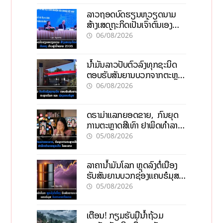
ລາວຖອດບົດຮຽນຫວຽດນາມ
ສ້າງເສດຖະກິດເປັນເຈົ້າຕົນເອງ
ກ້າວສູ່ເປົ້າໝາຍ 2035
06/08/2026
ນໍ້າມັນລາວປັບຕົວລົງທຸກຊະນິດ
ຕອບຮັບສັນຍານບວກຈາກຕະຫຼາດ
ໂລກ ແລະ ຊ່ອງແຄບຮໍມູສ
06/08/2026
ດຣາມ່າແລກຍອດຂາຍ, ກົນຍຸດ
ການຕະຫຼາດສີເທົາ ຢາພິດທຳລາຍ
ທຸລະກິດ ໄລຍະຍາວ
05/08/2026
ລາຄານ້ຳມັນໂລກ ຫຼຸດລົງຕໍ່ເນື່ອງ
ຮັບສັນຍານບວກຊ່ອງແຄບຮໍມຸສ
ຈັບຕາລາຄາໃນລາວ
05/08/2026
ເຕືອນ! ກຽມຮັບມືນໍ້າຖ້ວມ