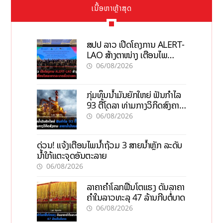
ເນື້ອຫາຫຼ້າສຸດ
ສປປ ລາວ ເປີດໂຄງການ ALERT-
LAO ສ້າງຕາໜ່າງ ເຕືອນໄພ
ພະຍາດລະບາດທົ່ວປະເທດ
06/08/2026
ກຸ່ມທຶນນ້ຳມັນຍັກໃຫຍ່ ຟັນກຳໄລ
93 ຕື້ໂດລາ ທ່າມກາງວິກິດສົງຄາມ
ລາຄານໍ້າມັນແພງ
06/08/2026
ດ່ວນ! ແຈ້ງເຕືອນໄພນໍ້າຖ້ວມ 3 ສາຍນໍ້າຫຼັກ ລະດັບ
ນໍ້າໃກ້ແຕະຈຸດອັນຕະລາຍ
06/08/2026
ລາຄາຄຳໂລກຟື້ນໂຕແຮງ ດັນລາຄາ
ຄຳໃນລາວທະລຸ 47 ລ້ານກີບຕໍ່ບາດ
06/08/2026