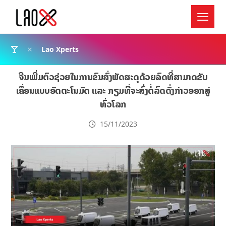
Lao Xperts
ຈີນເພີ່ມຕົວຊ່ວຍໃນການຂົນສົ່ງພັດສະດຸດ້ວຍລົດທີ່ສາມາດຂັບ
ເຄື່ອນແບບອັດຕະໂນມັດ ແລະ ກຽມທີ່ຈະສົ່ງຕໍ່ລົດດັ່ງກ່າວອອກສູ່
ທົ່ວໂລກ
15/11/2023