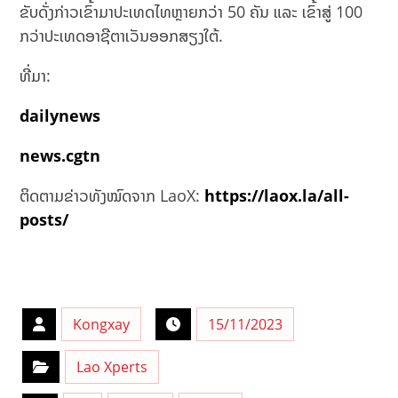
ຂັບດັ່ງກ່າວເຂົ້າມາປະເທດໄທຫຼາຍກວ່າ 50 ຄັນ ແລະ ເຂົ້າສູ່ 100
ກວ່າປະເທດອາຊີຕາເວັນອອກສຽງໃຕ້.
ທີ່ມາ:
dailynews
news.cgtn
ຕິດຕາມຂ່າວທັງໝົດຈາກ LaoX:
https://laox.la/all-
posts/
Kongxay
15/11/2023
Lao Xperts