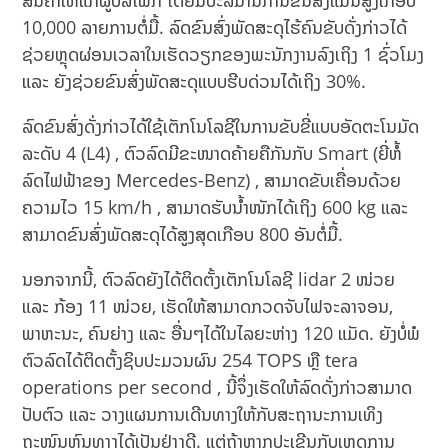
ສິນຄ້າໃຫ້ແກ່ຜູ້ບໍລິໂພກ ໂດຍມີປະລິມານ​ການ​ຂົນ​ສົ່ງ​ແມ່ນ​ສູງ​​ເກືອບ
10,000 ລາຍການ​ຕໍ່​ມື້. ລົດຂົນສົ່ງພັດສະດຸໄຮ້ຄົນຂັບດັ່ງກ່າວໄດ້
ຊ່ວຍຫຼຸດຜ່ອນເວລາໃນເຮັດວຽກຂອງພະນັກງານລົງເຖິງ 1 ຊົ່ວໂມງ
ແລະ ຍັງຊ່ວຍຂົນສົ່ງພັດສະດຸແບບຮີບດ່ວນໄດ້ເຖິງ 30%.
ລົດຂົນສົ່ງດັ່ງກ່າວໄດ້ໃຊ້ເຕັກໂນໂລຊີໃນການຂັບຂີ່ແບບອັດຕະໂນມັດ
ລະດັບ 4 (L4) , ຕົວລົດມີຂະໜາດຄ້າຍຄືກັນກັບ Smart (ຍີ່ຫໍ້
ລົດໄຟຟ້າຂອງ Mercedes-Benz) , ສາມາດຂັບເຄື່ອນດ້ວຍ
ຄວາມໄວ 15 km/h , ສາມາດຮັບນ້ຳໜັກໄດ້ເຖິງ 600 kg ແລະ
ສາມາດຂົນສົ່ງພັດສະດຸໄດ້ສູງສຸດເກືອບ 800 ອັນຕໍ່ມື້.
ນອກຈາກນີ້, ຕົວລົດຍັງໄດ້ຕິດຕັ້ງເຕັກໂນໂລຊີ lidar 2 ໜ່ວຍ
ແລະ ກ້ອງ 11 ໜ່ວຍ, ເຮັດໃຫ້ສາມາດກວດຈັບໄຟຈະລາຈອນ,
ພາຫະນະ, ຄົນຍ່າງ ແລະ ອື່ນໆໄດ້ໃນໄລຍະຫ່າງ 120 ແມັດ. ຍັງບໍ່ພໍ
ຕົວລົດໄດ້ຕິດຕັ້ງຊິບປະມວນຜົນ 254 TOPS ຫຼື tera
operations per second , ນີ້ຈຶ່ງເຮັດໃຫ້ລົດດັ່ງກ່າວສາມາດ
ປັບຕົວ ແລະ ວາງແຜນການເດີນທາງໃຫ້ກັບສະຖານະການເທິງ
ຖະໜົນຫົນທາງໄດ້ເປັນຢ່າງດີ. ແຕ່ຖ້າຫາກປະເຊີນກັບເຫດການ