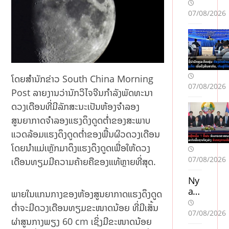
07/08/2026
ໂດຍສຳນັກຂ່າວ South China Morning
07/08/2026
Post ລາຍງານວ່ານັກວິໄຈຈີນກຳລັງພັດທະນາ
ດວງເດືອນທີ່ມີລັກສະນະເປັນຫ້ອງຈຳລອງ
ສູນຍາກາດຈຳລອງແຮງດຶງດູດຕ່ຳຂອງສະພາບ
ແວດລ້ອມແຮງດຶງດູດຕ່ຳຂອງພື້ນຜິວດວງເດືອນ
ໂດຍນຳແມ່ເຫຼັກມາດຶງແຮງດຶງດູດເພື່ອໃຫ້ດວງ
07/08/2026
ເດືອນທຽມມີຄວາມຄ້າຍຄືຂອງແທ້ຫຼາຍທີ່ສຸດ.
Ny
a
ພາຍໃນແກນກາງຂອງຫ້ອງສູນຍາກາດແຮງດຶງດູດ
cas
ຕ່ຳຈະມີດວງເດືອນທຽມຂະໜາດນ້ອຍ ທີ່ມີເສັ້ນ
ino
07/08/2026
ຜ່າສູນກາງພຽງ 60 cm ເຊິ່ງມີຂະໜາດນ້ອຍ
uta