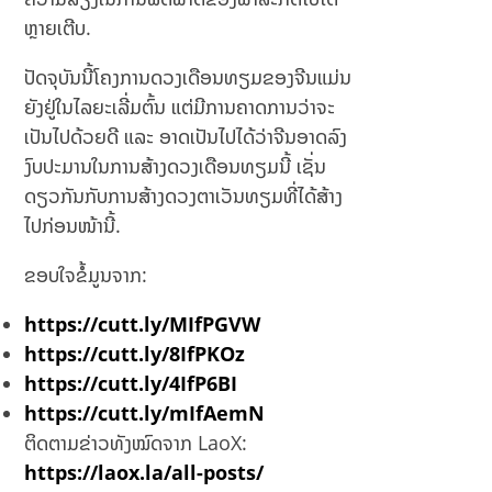
ຫຼາຍເຕີບ.
ປັດຈຸບັນນີ້ໂຄງການດວງເດືອນທຽມຂອງຈີນແມ່ນ
ຍັງຢູ່ໃນໄລຍະເລີ່ມຕົ້ນ ແຕ່ມີການຄາດການວ່າຈະ
ເປັນໄປດ້ວຍດີ ແລະ ອາດເປັນໄປໄດ້ວ່າຈີນອາດລົງ
ງົບປະມານໃນການສ້າງດວງເດືອນທຽມນີ້ ເຊັ່ນ
ດຽວກັນກັບການສ້າງດວງຕາເວັນທຽມທີ່ໄດ້ສ້າງ
ໄປກ່ອນໜ້ານີ້.
ຂອບໃຈຂໍ້ມູນຈາກ:
https://cutt.ly/MIfPGVW
https://cutt.ly/8IfPKOz
https://cutt.ly/4IfP6BI
https://cutt.ly/mIfAemN
ຕິດຕາມຂ່າວທັງໝົດຈາກ LaoX:
https://laox.la/all-posts/