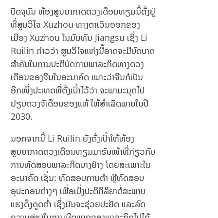
m
ປັດຈຸບັນ ຫ້ອງສູນຍາກາດດວງເດືອນທຽມນີ້ຕັ້ງຢູ່
Edi
r?
ທີ່ສູນວິໄຈ Xuzhou ທາງຕາເວັນອອກຂອງ
ເມືອງ Xuzhou ໃນມົນທົນ Jiangsu ເຊິ່ງ Li
Ruilin ກ່າວວ່າ ສູນວິໄຈແຫ່ງນີ້ອາດຈະມີບົດບາດ
ສຳຄັນໃນການປະຕິບັດການພາລະກິດທາງດວງ
ເດືອນຂອງຈີນໃນອະນາຄົດ ເພາະວ່າຈີນກໍເປັນ
ອີກໜຶ່ງປະເທດທີ່ຕັ້ງເປົ້າໄວ້ວ່າ ຈະພາມະນຸດໄປ
ຢຽບດວງຈັເດືອນຂອງແທ້ ໃຫ້ສຳເລັດພາຍໃນປີ
2030.
ນອກຈາກນີ້ Li Ruilin ຍັງຕັ້ງເປົ້າໃຫ້ຫ້ອງ
ສູນຍາກາດດວງເດືອນທຽມມາຮັບໜ້າທີ່ກ່ຽວກັບ
ການທົດສອບພາລະກິດບາງຢ່າງ ໂດຍສະເພາະໃນ
ອະນາຄົດ ເຊັ່ນ: ທົດສອບການຕຳ ຫຼືທົດສອບ
ອຸປະກອນຕ່າງໆ ເພື່ອເບິ່ງປະຕິກິລິຍາຕໍ່ສະພາບ
ແຮງດຶງດູດຕ່ຳ ເຊິ່ງມັນຈະຊ່ວຍປະຢັດ ແລະລົດ
ຄວາມສ່ຽງໃນການຜິດພາດຂອງພາລະກິດໄປໄດ້