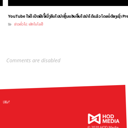
YouTube ໃຈດີ ເປີດຟີເຈີ້ເບິ່ງຄິບໄປນຳຫຼິ້ນແອັບອື່ນໄປນຳໄດ້ແລ້ວ ໂດຍບໍ່ຕ້ອງເຊົ່າ
ຂ່າວທົ່ວໄປ
ເທັກໂນໂລຢີ
,
Comments are disabled
© 2020 HOD Media