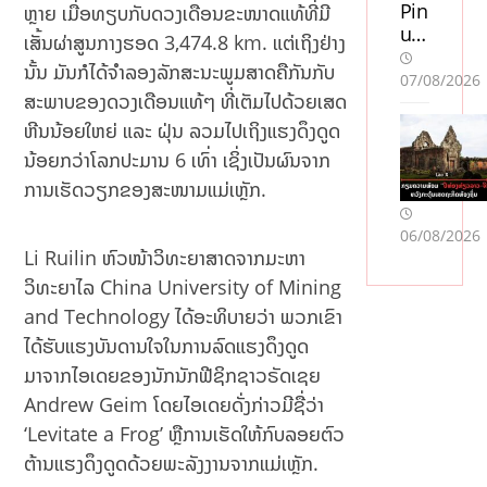
n
Pin
ຫຼາຍ ເມື່ອທຽບກັບດວງເດືອນຂະໜາດແທ້ທີ່ມີ
sve
up
ເສັ້ນຜ່າສູນກາງຮອດ 3,474.8 km. ແຕ່ເຖິງຢ່າງ
ns
Ca
ນັ້ນ ມັນກໍໄດ້ຈຳລອງລັກສະນະພູມສາດຄືກັນກັບ
k
sin
07/08/2026
ສະພາບຂອງດວງເດືອນແທ້ໆ ທີ່ເຕັມໄປດ້ວຍເສດ
lic
o
en
Oy
ຫີນນ້ອຍໃຫຍ່ ແລະ ຝຸ່ນ ລວມໄປເຖິງແຮງດຶງດູດ
s
unl
ນ້ອຍກວ່າໂລກປະມານ 6 ເທົ່າ ເຊິ່ງເປັນຜົນຈາກ
so
arı:
ການເຮັດວຽກຂອງສະໜາມແມ່ເຫຼັກ.
m
Mo
acc
stb
06/08/2026
ept
et
Li Ruilin ຫົວໜ້າວິທະຍາສາດຈາກມະຫາ
era
AZ
r
ilə
ວິທະຍາໄລ China University of Mining
Sw
Mü
and Technology ໄດ້ອະທິບາຍວ່າ ພວກເຂົາ
ish
qa
ໄດ້ຮັບແຮງບັນດານໃຈໃນການລົດແຮງດຶງດູດ
:
yis
ມາຈາກໄອເດຍຂອງນັກນັກຟີຊິກຊາວຣັດເຊຍ
En
əd
jä
ə
Andrew Geim ໂດຍໄອເດຍດັ່ງກ່າວມີຊື່ວ່າ
mf
Nə
‘Levitate a Frog’ ຫຼືການເຮັດໃຫ້ກົບລອຍຕົວ
öre
Tə
ຕ້ານແຮງດຶງດູດດ້ວຍພະລັງງານຈາກແມ່ເຫຼັກ.
lse
qdi