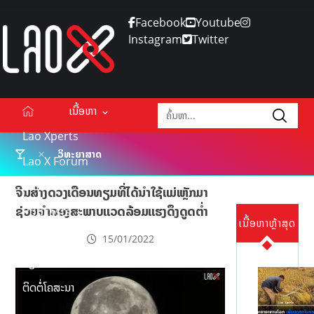
Facebook
Youtube
Instagram
Twitter
ເນື້ອຫາ
Lao Xperts
ວິທະຍາສາດ
Lao X Forum
ວິດີໂອ
ຈີນສ້າງດວງເດືອນທຽມທີ່ໄດ້ນຳໃຊ້ແມ່ເຫຼັກມາ
ຊ່ວຍຈຳລອງສະພາບແວດລ້ອມແຮງດຶງດູດຕໍ່າ
Podcasts
ເນື້ອຫາຫຼ້າສຸດ
Events
15/01/2022
ກ່ຽວກັບ
ຕິດຕໍ່ໂຄສະນາ