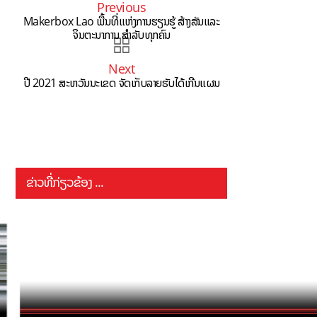
Previous
Makerbox Lao ພື້ນທີ່ແຫ່ງການຮຽນຮູ້ ສ້າງສັນແລະ
ຈິນຕະນາການ ສຳລັບທຸກຄົນ
Next
ປີ 2021 ສະຫວັນນະເຂດ ຈັດເກັບລາຍຮັບໄດ້ເກີນແຜນ
ຂ່າວທີ່ກ່ຽວຂ້ອງ ...