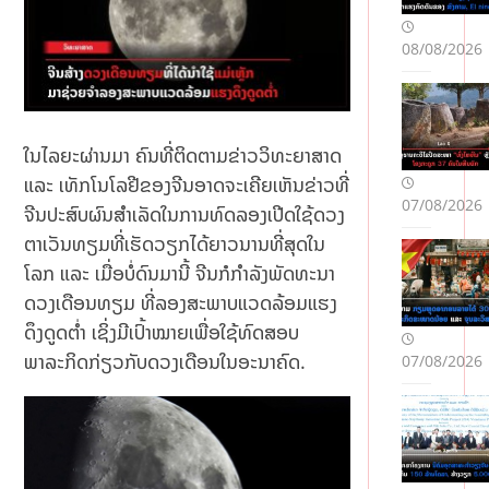
08/08/2026
ໃນໄລຍະຜ່ານມາ ຄົນທີ່ຕິດຕາມຂ່າວວິທະຍາສາດ
ແລະ ເທັກໂນໂລຢີຂອງຈີນອາດຈະເຄີຍເຫັນຂ່າວທີ່
07/08/2026
ຈີນປະສົບຜົນສຳເລັດໃນການທົດລອງເປີດໃຊ້ດວງ
ຕາເວັນທຽມທີ່ເຮັດວຽກໄດ້ຍາວນານທີ່ສຸດໃນ
ໂລກ ແລະ ເມື່ອບໍ່ດົນມານີ້ ຈີນກໍກຳລັງພັດທະນາ
ດວງເດືອນທຽມ ທີ່ລອງສະພາບແວດລ້ອມແຮງ
ດຶງດູດຕໍ່າ ເຊິ່ງມີເປົ້າໝາຍເພື່ອໃຊ້ທົດສອບ
ພາລະກິດກ່ຽວກັບດວງເດືອນໃນອະນາຄົດ.
07/08/2026